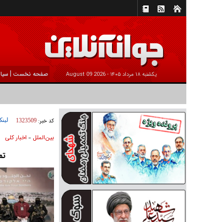
|
صفحه نخست
سیا
يکشنبه ۱۸ مرداد ۱۴۰۵ -
2026 August 09
لینک
کد خبر:
1323509
بين‌الملل
اخبار كلی
»
تم