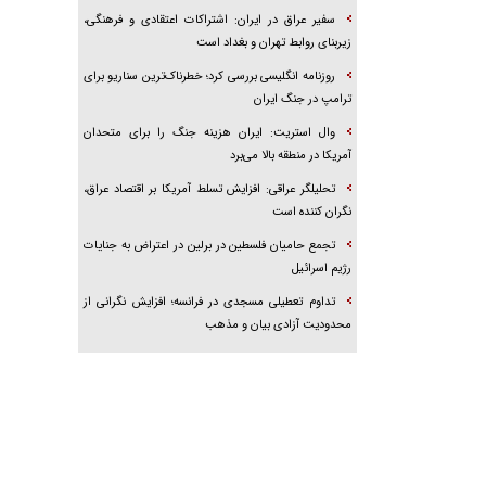
سفیر عراق در ایران: اشتراکات اعتقادی و فرهنگی،
زیربنای روابط تهران و بغداد است
روزنامه انگلیسی بررسی کرد؛ خطرناک‌ترین سناریو برای
ترامپ در جنگ ایران
وال استریت: ایران هزینه جنگ را برای متحدان
آمریکا در منطقه بالا می‌برد
تحلیلگر عراقی: افزایش تسلط آمریکا بر اقتصاد عراق،
نگران کننده است
تجمع حامیان فلسطین در برلین در اعتراض به جنایات
رژیم اسرائیل
تداوم تعطیلی مسجدی در فرانسه؛ افزایش نگرانی از
محدودیت آزادی بیان و مذهب