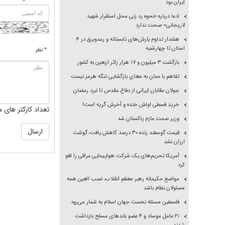
ایران بود
ادعا درباره «نحوه رد زنی محل استقرار شهید
لاریجانی» صحت ندارد
هشدار تداوم بارش‌های تابستانه و رعدوبرق در ۴
استان تا چهارشنبه
* نظر
بازگشت ۳ میلیون و ۱۷ هزار زائر اربعین به کشور
تفاهم با عمان به معنای بازگشایی تنگه هرمز نیست
جولان عقابان ایرانی از دفاع مقدس تا نبرد رمضان
خرید قسطی اولش خنده و آخرش گریه است!
تعداد کارکتر های م
وزیر صمت عازم پاکستان شد
قیمت گوسفند زنده ۳۰ درصد کاهش یافت؛ گوشت
ارزان نشد
آمریکا تحریم‌های یک شرکت هواپیمایی عراقی را لغو
کرد
مواضع حکیمانه رهبر معظم انقلاب، نصب العین همه
مسئولان نظام باشد
فلسطین مسئله نخست جهان اسلام به شمار می‌رود
۲۱ عامل موساد و ۴ عضو باند‌های مسلح بازداشت