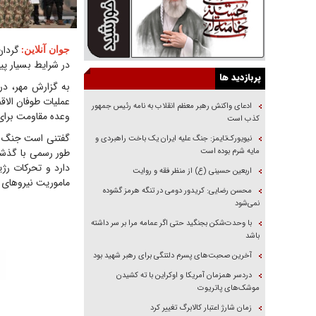
گردان
جوان آنلاین
:
در شرایط بسیار پی
پربازدید ها
به گزارش مهر، در
عملیات طوفان الاق
ادعای واکنش رهبر معظم انقلاب به نامه رئیس جمهور
وعده مقاومت برای
کذب است
گفتنی است جنگ غز
نیویورک‌تایمز: جنگ علیه ایران یک باخت راهبردی و
مایه شرم بوده است
طور رسمی با گذشت
دارد و تحرکات رژ
اربعین حسینی (ع) از منظر فقه و روایت
ماموریت نیروهای گ
محسن رضایی: کریدور دومی در تنگه هرمز گشوده
نمی‌شود
با وحدت‌شکن بجنگید حتی اگر عمامه مرا بر سر داشته
باشد
آخرین صحبت‌های پسرم دلتنگی برای رهبر شهید بود
دردسر همزمان آمریکا و اوکراین با ته کشیدن
موشک‌های پاتریوت
زمان شارژ اعتبار کالابرگ تغییر کرد