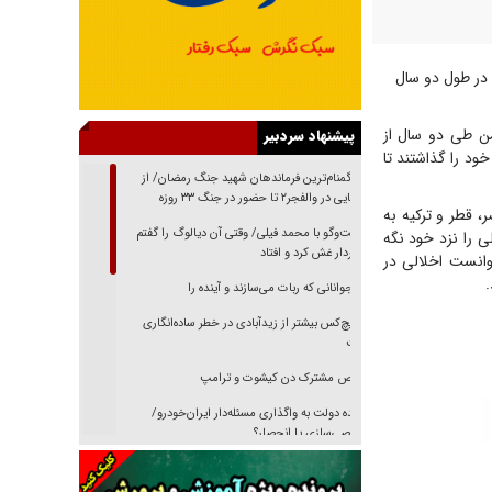
 در طول دو سال
من طی دو سال از
پیشنهاد سردبیر
ود را گذاشتند تا
از گمنام‌ترین فرماندهان شهید جنگ رمضان/ از
شناسایی در والفجر۲ تا حضور در جنگ ۳۳ روزه
 قطر و ترکیه به
گفت‌وگو با محمد فیلی/ وقتی آن دیالوگ را گفتم
 را نزد خود نگه
فیلمبردار غش کرد و افتاد
وانست اخلالی در
نوجوانانی که ربات می‌سازند و آینده را
هیچ‌کس بیشتر از زیدآبادی در خطر ساده‌انگاری
نیست
رقص مشترک دن کیشوت و ترامپ
دنده دولت به واگذاری مسئله‌دار ایران‌خودرو/
خصوصی‌سازی یا انحصار؟
غریزه‌ی بقا و آقای باقی و رفقا