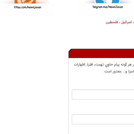
اسرائیل
،
‌فلسطین
ر هر گونه پيام حاوي تهمت، افترا، اظهارات
سزا و... معذور است