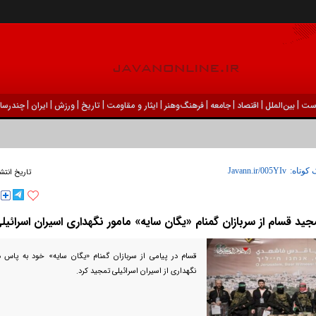
|
|
|
|
|
|
|
|
|
ست
بين‌الملل
اقتصاد
جامعه
فرهنگ‌و‌هنر
ایثار و مقاومت
تاریخ
ورزش
ايران
چندرسان
 کوتاه:
تاریخ انتش
جید قسام از سربازان گمنام «یگان سایه» مامور نگهداری اسیران اسرائیل
قسام در پیامی از سربازان گمنام «یگان سایه» خود به پاس
نگهداری از اسیران اسرائیلی تمجید کرد.