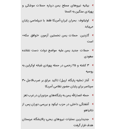
بیانیه نیروهای مسلح یمن درباره حملات موشکی و
پهپادی سنگین به المخا
اولیانوف: بحران ایران-آمریکا فقط با دیپلماسی پایان
می‌یابد
گاردین: حملات یمن نخستین آزمون «توافق مکه»
است
حملات جدید یمن علیه مواضع دولت دست نشانده
سعودی
۳ کشته و ۲۵ زخمی در حمله پهپادی شبانه اوکراین به
روسیه
آغاز تخلیه پایگاه اربیل/ تاکید عراق بر ضرب‌الاجل ۳۰
سپتامبر برای پایان حضور نظامی آمریکا
حمله انصارالله یمن به پایگاه‌های مزدوران در غرب تعز
آشفتگی داخلی در حزب لیکود و بررسی دوران پس از
نتانیاهو
جدیدترین عملیات نیروهای یمنی؛ پالایشگاه عربستان
هدف قرار گرفت