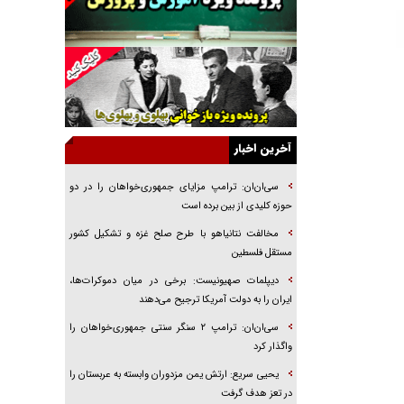
جراحی‌های زیبایی با مدرک فوق‌دیپلم! + گفت‌وگو
با متهم
گفت‌وگو با همسر یکی از شهدای جنگ رمضان/
پیکر بی‌سر شهید را از انگشت‌های پا شناسایی کردیم
نسلی که آنلاین الگو می‌گیرد
گفت‌وگو با آیت‌الله جاودان/ جفای مخالفان مکانت
معنوی رهبر شهید را ارتقا می‌داد
آخرین اخبار
راننده مست به قانون می‌خندد
سی‌ان‌ان: ترامپ مزایای جمهوری‌خواهان را در دو
همه آقای دوربینی شده‌ایم!
حوزه کلیدی از بین برده است
قصه ناتمام سرویس مدارس
مخالفت نتانیاهو با طرح صلح غزه و تشکیل کشور
مستقل فلسطین
آیا مقاومت فلسطین خلع‌سلاح می‌شود؟
دیپلمات صهیونیست: برخی در میان دموکرات‌ها،
ایران را به دولت آمریکا ترجیح می‌دهند
سی‌ان‌ان: ترامپ ۲ سنگر سنتی جمهوری‌خواهان را
واگذار کرد
یحیی سریع: ارتش یمن مزدوران وابسته به عربستان را
در تعز هدف گرفت