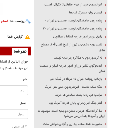
کنوانسیون خزر، از ابهام حقوقی تا نگرانی امنیتی
اربعین؛ زبان مشترک قدم‌ها
پیاده روی جاماندگان اربعین حسینی در تهران - ۱
برچسب ها:
قسام
،
پیاده روی جاماندگان اربعین حسینی در تهران - ۲
گزارش خطا
رایزنی وزیر امور خارجه ایتالیا با عراقچی
تغییر رویه دشمن در ترور از شیخ فضل‌الله تا مصباح
یزدی
نظر شما
نه کریدور دوم نه مذاکره زیر سایه تهدید
جوان آنلاين از انتشا
گفت‌وگوی تلفنی وزرای امور خارجه ایران و سلطنت
غير مرتبط ، فحش، نا
عمان
بازتاب روزنامه جوان ۱۵ مرداد در شبکه خبر
نام
تنگه ملک ماست | این‌بار بدون حتی نظر امریکا
ترامپ دوباره به پشت میانجی‌ها خزید
آغاز جنگ ایران برای پایان قدرت آمریکا بود
ایمیل
مذاکرات تنگه هرمز با عمان دوجانبه است؛ موضوعات
ایران و آمریکا بعداً بررسی می‌شود
مشروطه نقطه عطف بیداری و آزادی‌خواهی ملت
* کد امنیتی