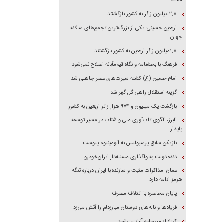
شدند
۲.۸ میلیون زائر به کشور بازگشتند
اربعین حسینی؛ یکی از بزرگ‌ترین تجمع‌های سالانه
جهان
۱.۸میلیون زائر اربعین به کشور بازگشتند
فرهنگ با بخشنامه و نگاه قیم‌مآبانه اصلاح نمی‌شود
امام حسین (ع) کشته سیرت‌های عصر جاهلی شد
گزینه استقلال راهی گل گهر شد
بازگشت یک میلیون و ۹۷۴ هزار زائر اربعین به کشور
البرز، الگوی تاب‌آوری ملی و شتاب در مسیر توسعه
پایدار
بازیکن سابق پرسپولیس به آلومینیوم پیوست
دنده دولت به واگذاری مسئله‌دار ایران‌خودرو
عمان: مذاکرات مثبت و سازنده با ایران درباره تنگه
هرمز ادامه دارد
پایان محاصره با ائتلاف مصرف
فریاد‌ها و ناله‌های دوستان مبارزدلم را آتش می‌زد
کربلا از میرجاوه آغاز می‌شود!