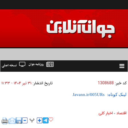
روزنامه جوان
نسخه اصلی
Toggle
navigation
کد خبر:
1308688
تاریخ انتشار:
۳۱ تير ۱۴۰۴ - ۱۱:۳۳
لینک کوتاه:
اقتصاد
اخبار کلی
»