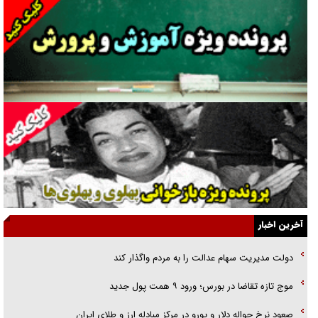
نسلی که آنلاین الگو می‌گیرد
گفت‌وگو با آیت‌الله جاودان/ جفای مخالفان مکانت معنوی رهبر شهید را
ارتقا می‌داد
راننده مست به قانون می‌خندد
همه آقای دوربینی شده‌ایم!
قصه ناتمام سرویس مدارس
آیا مقاومت فلسطین خلع‌سلاح می‌شود؟
الگوی وحدت‌آفرین در ادراک سیاست خارجی
آخرین اخبار
گفتگوی دکتر اخوان مدیرمسئول روزنامه جوان با برنامه تلویزیونی «نبرد
دولت مدیریت سهام عدالت را به مردم واگذار کند
هرمز»
موج تازه تقاضا در بورس؛ ورود ۹ همت پول جدید
امام حسین (ع) کشته سیرت‌های عصر جاهلی شد
صعود نرخ حواله دلار و یورو در مرکز مبادله ارز و طلای ایران