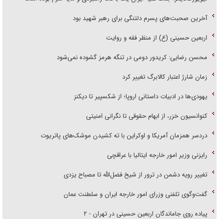
آخرین صحبت‌های پسرم دلتنگی برای رهبر شهید بود
اربعین حسینی (ع) از منظر فقه و روایت
محسن رضایی: کریدور دومی در تنگه هرمز گشوده نمی‌شود
زمان شارژ اعتبار کالابرگ تغییر کرد
یهودی‌ها در ادبیات داستانی اروپا؛ از شکسپیر تا دیکنز
کنوانسیون خزر، از ابهام حقوقی تا نگرانی امنیتی
دردسر همزمان آمریکا و اوکراین با ته کشیدن موشک‌های پاتریوت
رایزنی وزیر امور خارجه ایتالیا با عراقچی
تغییر رویه دشمن در ترور از شیخ فضل‌الله تا مصباح یزدی
گفت‌وگوی تلفنی وزرای امور خارجه ایران و سلطنت عمان
پیاده روی جاماندگان اربعین حسینی در تهران - ۲