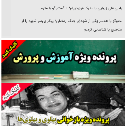
جراحی‌های زیبایی با مدرک فوق‌دیپلم! + گفت‌وگو با متهم
گفت‌وگو با همسر یکی از شهدای جنگ رمضان/ پیکر بی‌سر شهید را از
انگشت‌های پا شناسایی کردیم
نسلی که آنلاین الگو می‌گیرد
گفت‌وگو با آیت‌الله جاودان/ جفای مخالفان مکانت معنوی رهبر شهید را
ارتقا می‌داد
راننده مست به قانون می‌خندد
همه آقای دوربینی شده‌ایم!
قصه ناتمام سرویس مدارس
آیا مقاومت فلسطین خلع‌سلاح می‌شود؟
الگوی وحدت‌آفرین در ادراک سیاست خارجی