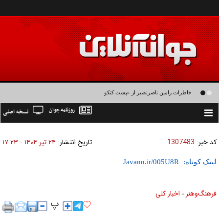
خاطرات رامین ناصرنصیر از «پشت‌ کنکوری‌ها» و رضا داوودنژاد: رضا کودک درون فعالی
روزنامه جوان
نسخه اصلی
داشت و خیلی راحت به شوق می‌آمد
Toggle
navigation
کد خبر:
1307483
تاریخ انتشار:
۲۴ تير ۱۴۰۴ - ۱۷:۲۳
لینک کوتاه:
فرهنگ‌و‌هنر
اخبار كلی
»