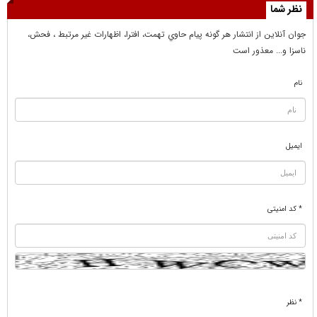
نظر شما
جوان آنلاين از انتشار هر گونه پيام حاوي تهمت، افترا، اظهارات غير مرتبط ، فحش،
ناسزا و... معذور است
نام
ایمیل
* کد امنیتی
* نظر