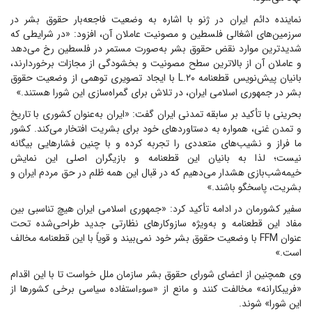
نماینده دائم ایران در ژنو با اشاره به وضعیت فاجعه‌بار حقوق بشر در
سرزمین‌های اشغالی فلسطین و مصونیت عاملان آن، افزود: «در شرایطی که
شدیدترین موارد نقض حقوق بشر به‌صورت مستمر در فلسطین رخ می‌دهد
و عاملان آن از بالاترین سطح مصونیت و بخشودگی از مجازات برخوردارند،
بانیان پیش‌نویس قطعنامه L.۲۰ با ایجاد تصویری توهمی از وضعیت حقوق
بشر در جمهوری اسلامی ایران، در تلاش برای گمراه‌سازی این شورا هستند.»
بحرینی با تأکید بر سابقه تمدنی ایران گفت: «ایران به‌عنوان کشوری با تاریخ
و تمدن غنی، همواره به دستاورد‌های خود برای بشریت افتخار می‌کند. کشور
ما فراز و نشیب‌های متعددی را تجربه کرده و با چنین فشار‌هایی بیگانه
نیست؛ لذا به بانیان این قطعنامه و بازیگران اصلی این نمایش
خیمه‌شب‌بازی هشدار می‌دهیم که در قبال این همه ظلم در حق مردم ایران و
بشریت، پاسخگو باشند.»
سفیر کشورمان در ادامه تأکید کرد: «جمهوری اسلامی ایران هیچ تناسبی بین
مفاد این قطعنامه و به‌ویژه سازوکار‌های نظارتی جدید طراحی‌شده تحت
عنوان FFM با وضعیت حقوق بشر خود نمی‌بیند و قویاً با این قطعنامه مخالف
است.»
وی همچنین از اعضای شورای حقوق بشر سازمان ملل خواست تا با این اقدام
«فریبکارانه» مخالفت کنند و مانع از «سوءاستفاده سیاسی برخی کشور‌ها از
این شورا» شوند.