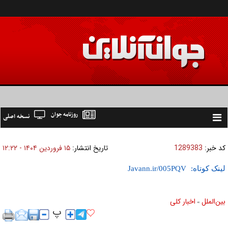
روزنامه جوان
نسخه اصلی
Toggle
navigation
کد خبر:
1289383
تاریخ انتشار:
۱۵ فروردين ۱۴۰۴ - ۱۲:۲۲
لینک کوتاه:
بين‌الملل
اخبار كلی
»