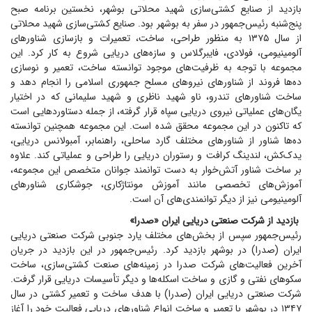
بازدید از صنایع کشتی‌سازی شهید محلاتی بوشهر، نخستین برنامه صبح
پنج‌شنبه رئیس‌جمهور در سفر به بوشهر بود. صنایع کشتی‌سازی شهید محلاتی
از سال ۱۳۷۵ به منظور طراحی، ساخت، تعمیرات و بازسازی شناور‌های
آلومینیومی، فولادی، فایبرگلاس و سازه‌های دریایی شروع به کار کرد. این
مجموعه با توجه به ظرفیت‌های موجود توانسته ساخت، تعمیر و نوسازی
ده‌ها فروند از شناور‌های نیرو‌های مسلح جمهوری اسلامی را انجام دهد و
ساخت شناور‌های تندرو، ناو شهید ناظری و شهید سلیمانی که در اختیار
یگان‌های عملیاتی نیروی دریایی سپاه قرار گرفته، از جمله دستاورد‌هایی است
که تاکنون در این مجموعه محقق شده است. این مجموعه همچنین توانسته
ده‌ها شناور از شناور‌های مختلف گارد ساحلی، راهنما‌بر، آمبولانس دریایی،
یدک‌کش، لندینگ کرافت و رستوران دریایی را طراحی و عملیاتی کند. علاوه
بر ساخت شناور آتش‌خوار به دست توانمند جوانان متخصص این مجموعه،
آموزش‌های تخصصی مانند آموزش مونتاژکاری، جوشکاری شناور‌های
آلومینیومی نیز از دیگر توانمندی‌های آن است.
بازدید از شرکت صنعتی دریایی ایران «صدرا»
رئیس‌جمهور سپس از بخش‌های مختلف یارد جنوبی شرکت صنعتی دریایی
ایران (صدرا) در بوشهر بازدید کرد. رئیس‌جمهور در این بازدید در جریان
آخرین فعالیت‌های شرکت صدرا در زمینه‌های صنعت کشتی‌سازی، ساخت
سکو‌های نفتی و گازی و ساخت اسکله‌ها و دیگر تأسیسات دریایی قرار گرفت.
شرکت صنعتی دریایی ایران (صدرا) با هدف ساخت و تعمیر کشتی در سال
۱۳۴۷ در بوشهر با تعمیر و ساخت انواع شناور‌های دریایی فعالیت خود را آغاز