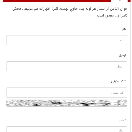
جوان آنلاين از انتشار هر گونه پيام حاوي تهمت، افترا، اظهارات غير مرتبط ، فحش،
ناسزا و... معذور است
نام
ایمیل
* کد امنیتی
* نظر