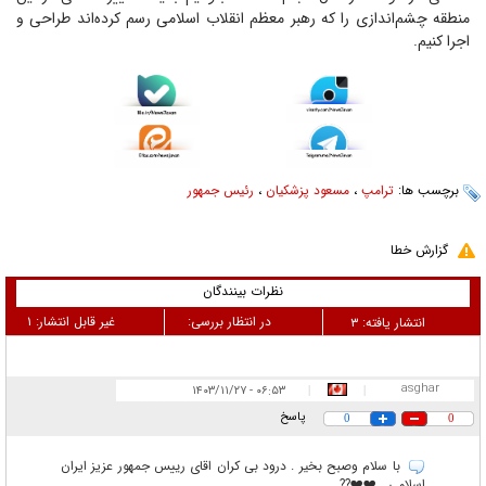
منطقه چشم‌اندازی را که رهبر معظم انقلاب اسلامی رسم کرده‌اند طراحی و
اجرا کنیم.
برچسب ها:
ترامپ
،
مسعود پزشکیان
،
رئیس جمهور
گزارش خطا
نظرات بینندگان
در انتظار بررسی:
غیر قابل انتشار:
۱
انتشار یافته:
۳
asghar
۰۶:۵۳ - ۱۴۰۳/۱۱/۲۷
|
|
پاسخ
0
0
با سلام وصبح بخیر . درود بی کران اقای رییس جمهور عزیز ایران
اسلامی . ❤️❤️??