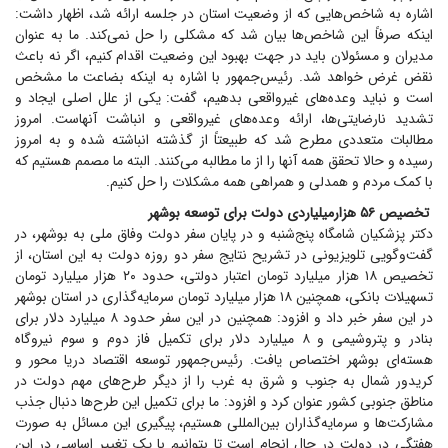
اشاره به شاخص‌هایی که از وضعیت استان در جلسه ارائه شد، اظهار داشت:
اینکه صرفاً این شاخص‌ها بیان شد که مشکلی را حل نمی‌کند. ما به عنوان
مدیران و مسئولان باید در جهت بهبود این وضعیت اقدام کنیم، اگر نه باعث
نقض غرض خواهد شد. رئیس‌جمهور با اشاره به اینکه بضاعت ما مشخص
است و نباید وعده‌های غیرواقعی بدهیم، گفت: یکی از علل اصلی ایجاد و
تشدید نارضایتی‌ها، ارائه وعده‌های غیرواقعی و انباشت آنهاست. امروز
مطالبات متعددی مطرح شد که طبیعتاً از گذشته انباشته شده و به امروز
رسیده و حالا تحقق همه آنها را از ما مطالبه می‌کنند. البته ما مصمم هستیم که
با کمک مردم و همدلی و همراهی همه مشکلات را حل کنیم.
تخصیص ۵۶ هزارمیلیاردی دولت برای توسعه بوشهر
دکتر پزشکیان شامگاه پنج‌شنبه و در پایان سفر دولت وفاق ملی به بوشهر، در
گفت‌وگویی تلویزیونی در تشریح نتایج سفر دو روزه دولت به این استان، از
تخصیص ۱۸ هزار میلیارد تومان اعتبار دولتی، حدود ۲۰ هزار میلیارد تومان
تسهیلات بانکی، همچنین ۱۸ هزار میلیارد تومان سرمایه‌گذاری در استان بوشهر
در این سفر خبر داد و افزود: همچنین در این سفر حدود ۸ میلیارد دلار برای
بنادر و پتروشیمی و ۸ میلیارد دلار برای تکمیل فاز دوم و سوم نیروگاه
هسته‌ای بوشهر اختصاص یافت. رئیس‌جمهور توسعه اقتصاد دریا محور و
کریدور شمال به جنوب و شرق به غرب را از دیگر طرح‌های مهم دولت در
مناطق جنوبی کشور عنوان کرد و افزود: ما برای تکمیل این طرح‌ها دنبال جذب
مشارکت‌ها و سرمایه‌گذاران بین‌المللی هستیم، پیگیری این مسائل به صورت
هفتگی در دولت در حال انجام است تا بتوانیم با یک تغییر اساسی در این