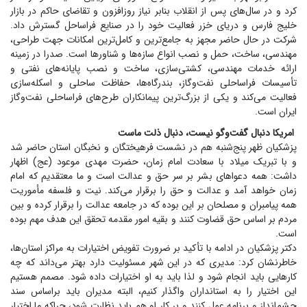
کرد و در سال‌های پس از انقلاب بنابر نیاز روزافزون و تقاضای حاکم در بازار
خلیج فارس و دریای خزر فعالیت خود را در صنایع فراساحل گسترش داد.
شرکت در حال حاضر مجهز به جامع‌ترین و کامل‌ترین امکانات جهت طراحی،
مهندسی، ساخت، حمل و نصب انواع سازه‌ها و شناور‌ها است. صدرا در زمینه
ارائه خدمات مهندسی، کشتی‌سازی، ساخت و نصب پایانه‌های نفتی و
تأسیسات فراساحلی نفت‌وگاز، بندرگاه‌ها، حفاظت ساحلی و اسکله‌سازی
فعالیت می‌کند و یکی از بزرگ‌ترین پیمانکاران طرح‌های فراساحلی نفت‌وگاز
ایران است.
امریکا دنبال گفت‌و‌گو نیست، دنبال ذلت ماست
پزشکیان ظهر پنج‌شنبه هم در نشست فرهیختگان و نخبگان استان حاضر شد
و با تبریک میلاد با سعادت امام زمان، حضرت مهدی موعود (عج) اظهار
داشت: همه دعوا‌های بشر بر سر حق و عدالت است و ما معتقدیم که امام
زمان خواهد آمد و عدالت و حق را برقرار می‌کند. نیت و فلسفه مأموریت
همه پیامبران و مصلحان بر این بوده که در جامعه عدالت را برقرار کرده و بین
مردم بر اساس حق قضاوت کنند و بقیه امور مقدمه تحقق این هدف مهم بوده
است.
دکتر پزشکیان در ادامه با تأکید بر ضرورت تفویض اختیارات به مراکز استان‌ها،
خاطرنشان کرد: مدیری که در این شهر مسئولیت دارد بهتر می‌داند که چه
کار‌هایی باید انجام شود و لذا باید به او اختیارات داده شود. مصمم هستیم
این اختیار را به استانداران واگذار کنیم، البته مدیران باید براساس سند
چشم‌انداز و برنامه عمل کنند و بر کار او هم باید نظارت شود، چراکه ما اختیار