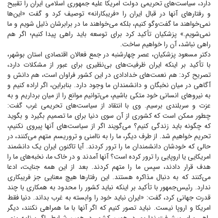
دارد، سیاست‌های تحریمی دولت امریکا علیه جمهوری اسلامی ایران را تقبیح
و رفتار‌های آنها در قبال ایران را «فریبکارانه» توصیف کرد و گفت «این‌ها
نمی‌خواهند ما گفت‌و‌گو کنیم، بلکه می‌خواهند ما در برابرشان ذلیل شویم و ما
نمی‌شویم.» پزشکیان تأکید کرد برای توسعه باید راهی پیدا کنیم؛ اگر هم
راهی نباشد، آن را خواهیم ساخت.
دکتر مسعود پزشکیان، عصر چهارشنبه در جمع فعالان اقتصادی استان بوشهر،
با تأکید بر اینکه ایران ظرفیت‌های بی‌نظیری برای عبور از مشکلات دارد،
تصریح کرد: هم نعمت‌های خدادادی در این کشور فراوان است، هم دانش و
آگاهی در میان نخبگان و دانشمندان ما وجود دارد. بنابراین، اگر اراده کنیم و
به نیرو‌های انسانی خود متکی باشیم، می‌توانیم موانع را از میان برداریم و به
عزت و سربلندی برسیم. وی با انتقاد از سیاست‌های تحریمی غرب گفت:
چطور ممکن است که کشوری از آن سوی دنیا برای ما تصمیم بگیرد و بگوید
که چگونه باید زندگی کنیم؟ می‌گویند اگر از سیاست‌های آنها پیروی نکنیم،
تحریم خواهیم شد. از طرف دیگر، ما را به ناامنی و تروریسم متهم می‌کنند، در
حالی که خودشان دانشمندان ما را ترور کردند. آیا تاکنون ایران یک دانشمند
امریکایی یا اروپایی را ترور کرده است؟ آنها آمدند و در خاک ما، نخبه‌های ما را
هدف قرار دادند، سپس ما را متهم کردند. بعد از این همه جنایت، ادعا
می‌کنند که به دنبال مذاکره هستند. این رفتار‌ها هیچ معنایی جز فریبکاری
ندارد. رئیس‌جمهور با تأکید بر اینکه نباید کشور را محدود به همکاری با چند
قدرت جهانی کرد، گفت: «ایران نباید خود را وابسته به غرب بداند. دنیا فقط
امریکا و اروپا نیست. نباید تصور کنیم که اگر آنها با ما همراهی نکنند، دیگر