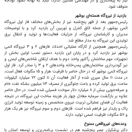
نیاز به پیمانکاری و کار مهندسی سنگین ندارد، نباید به بهانه کمبود بودجه
متوقف شود.
بازدید از نیروگاه هسته‌ای بوشهر
رئیس‌جمهور بعد از ظهر پنج‌شنبه نیز از بخش‌های مختلف فاز اول نیروگاه
اتمی بوشهر، از جمله اتاق کنترل و توربین آن بازدید کرد و با توضیحات
مدیران و کارشناسان نیروگاه، از جزئیات فعالیت‌ها و تولید و انتقال برق
تولیدی این نیروگاه به مدار مطلع شد.
رئیس‌جمهور همچنین از کارگاه عملیاتی احداث فاز‌های ۲ و ۳ نیروگاه اتمی
بوشهر نیز بازدید کرد و در پایان این بازدید دستور نصب اولین بخش از
تجهیزات مهم ساختمان رآکتور واحد دوم با هدف ارتقای شاخص‌های ایمنی و
نیز گودبرداری ساختمان‌های پمپ‌خانه واحد‌های ۲ و ۳ را صادر کرد. فاز اول
نیروگاه اتمی بوشهر که در حال حاضر با ظرفیت هزار و ۱۵ مگاوات فعال است،
در مدت ۱۱ سال سپری شده از آغاز فعالیت آن تا کنون ۷۲ میلیارد کیلووات
ساعت برق تولید کرده و باعث جلوگیری از مصرف ۱۱۴ میلیون بشکه نفت خام
و صرفه‌جویی بیش از ۸ میلیارد دلار سوخت فسیلی شده است. در حال حاضر
علاوه بر بازگشت سرمایه معادل چهار بار هزینه ساخت این نیروگاه، در نتیجه
فعالیت آن فضای عملیاتی تربیت نیروی متخصص و زمینه توسعه تولید انرژی
پاک و پایدار نیز فراهم شده است. فاز‌های دوم و سوم نیروگاه نیز هر یک هزار
و ۵۷ مگاوات ظرفیت اسمی تولید دارند.
وعده‌های غیرواقعی ممنوع
دکتر پزشکیان عصر پنج‌شنبه هم در نشست برنامه‌ریزی و توسعه استان با