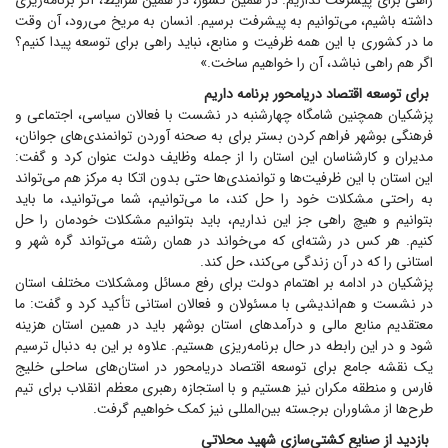
راهی برای پیشرفت نداریم. در همین کشور، در همین شرایط، اگر برنامه‌ریزی
داشته باشیم، می‌توانیم به پیشرفت برسیم. انسان به مریخ می‌رود، آن وقت
ما در کشوری با این همه ظرفیت و منابع، نباید راهی برای توسعه پیدا کنیم؟
اگر هم راهی نباشد، آن را خواهیم ساخت.»
برای توسعه اقتصاد دریامحور برنامه داریم
پزشکیان همچنین شامگاه چهارشنبه در نشست با فعالان سیاسی، اجتماعی و
فرهنگی بوشهر فراهم کردن بستر برای به صحنه آوردن توانمندی‌های جوانان،
مدیران و کارشناسان این استان را از جمله وظایف دولت عنوان کرد و گفت:
این استان با این ظرفیت‌ها و توانمندی‌ها حتی بدون اتکا به مرکز هم می‌تواند
به راحتی مشکلات خود را حل کند، ما می‌توانیم، شما می‌توانید، ما باید
بتوانیم و هیچ راهی جز این نداریم، باید بتوانیم مشکلات خودمان را حل
کنیم. هر کس در رشته‌ای که می‌خواند در همان رشته می‌تواند گره شهر و
استانی را که در آن زندگی می‌کند، حل کند.
پزشکیان در ادامه بر اهتمام دولت برای رفع مسائل و‌مشکلات مختلف استان
در نشست و هم‌اندیشی با مسئولان و فعالان استانی تأکید کرد و گفت: ما
معتقدیم منابع مالی و درآمد‌های استان بوشهر باید در همین استان هزینه
شود و در این رابطه در حال برنامه‌ریزی هستیم. علاوه بر این به دنبال ترسیم
یک نقشه جامع برای توسعه اقتصاد دریامحور در استان‌های ساحلی خلیج
فارس و منطقه مکران نیز هستیم و با استجازه رهبری معظم انقلاب برای تیم
طرح‌ها از مشاوران برجسته بین‌المللی نیز کمک خواهیم گرفت.
بازدید از صنایع کشتی‌سازی شهید محلاتی