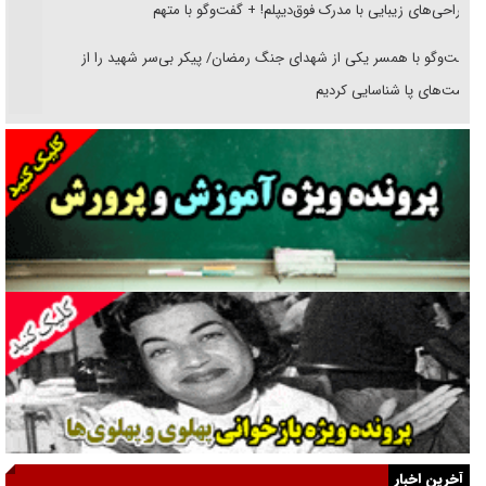
جراحی‌های زیبایی با مدرک فوق‌دیپلم! + گفت‌وگو با متهم
گفت‌وگو با همسر یکی از شهدای جنگ رمضان/ پیکر بی‌سر شهید را از
انگشت‌های پا شناسایی کردیم
نسلی که آنلاین الگو می‌گیرد
گفت‌وگو با آیت‌الله جاودان/ جفای مخالفان مکانت معنوی رهبر شهید را
ارتقا می‌داد
راننده مست به قانون می‌خندد
همه آقای دوربینی شده‌ایم!
قصه ناتمام سرویس مدارس
آیا مقاومت فلسطین خلع‌سلاح می‌شود؟
الگوی وحدت‌آفرین در ادراک سیاست خارجی
آخرین اخبار