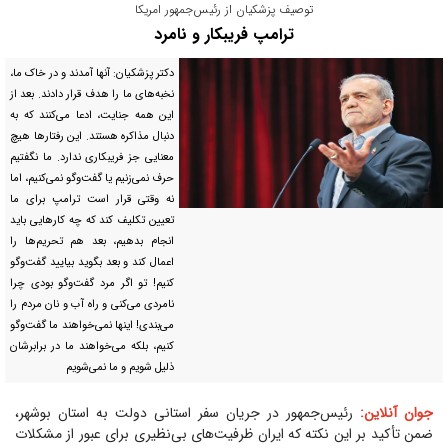
توصیف پزشکیان از رئیس‌جمهور امریکا
ترامپ فریبکار و نامرد
دکتر پزشکیان: آنها آمدند و در خاک ما،
نخبه‌های ما را هدف قرار دادند. بعد از
این همه جنایت، ادعا می‌کنند که به
دنبال مذاکره هستند. این رفتار‌ها هیچ
معنایی جز فریبکاری ندارد. ما نگفتیم
حرف نمی‌زنیم یا گفت‌و‌گو نمی‌کنیم، اما
نه وقتی قرار است ترامپ برای ما
تعیین تکلیف کند که چه کار‌هایی باید
انجام بدهیم، بعد هم تحریم‌ها را
اعمال کند و بعد بگوید بیایید گفت‌و‌گو
کنیم! تو اگر مرد گفت‌و‌گو بودی چرا
نامردی می‌کنی و راه آب و نان مردم را
می‌بندی! اینها نمی‌خواهند ما گفت‌و‌گو
کنیم، بلکه می‌خواهند ما در برابرشان
ذلیل شویم و ما نمی‌شویم
جوان آنلاین:
رئیس‌جمهور در جریان سفر استانی دولت به استان بوشهر،
ضمن تأکید بر این نکته که ایران ظرفیت‌های بی‌نظیری برای عبور از مشکلات