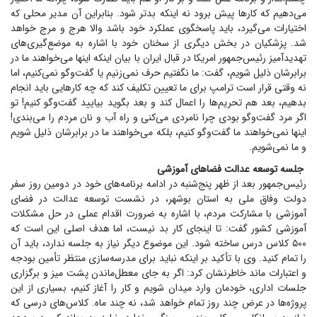
می‌دهیم که کار‌ها پیش برود نه اینکه بدتر شود. بنابراین آن مدیر محلی که
اختیارات می‌گیرد، باید پاسخگوی عملکرد خود باشد والا هرج و مرج خواهد
شد. پزشکیان در بخش دیگری از سخنان خود با اشاره به موضع‌گیری‌های
تهدیدآمیز رئیس‌جمهور امریکا در قبال ایران با بیان اینکه اینها می‌خواهند ما در
برابرشان ذلیل شویم، گفت: ما نگفتیم حرف نمی‌زنیم یا گفت‌و‌گو نمی‌کنیم، اما
نه وقتی قرار است ترامپ برای ما تعیین تکلیف کند که چه کار‌هایی باید انجام
بدهیم، بعد هم تحریم‌ها را اعمال کند و بعد بگوید بیایید گفت‌و‌گو کنیم! تو
اگر مرد گفت‌و‌گو بودی چرا نامردی می‌کنی و راه آب و نان مردم را می‌بندی!
اینها نمی‌خواهند ما گفت‌و‌گو کنیم، بلکه می‌خواهند ما در برابرشان ذلیل شویم
و ما نمی‌شویم.
جلسه توسعه عدالت فضا‌های آموزشی
رئیس‌جمهور بعد از ظهر پنج‌شنبه در ادامه برنامه‌های خود در دومین روز سفر
دولت وفاق ملی به استان بوشهر، در نشست توسعه عدالت در فضای
آموزشی با مشارکت مردم، با اشاره به ضرورت اقدام عملی در حل مشکلات
آموزشی کشور گفت: تا اینجای کار بد نیست، اما هدف اصلی این است که
۵۰۰ کلاس درس ساخته شود. این موضوع دیگر نیاز به جلسه ندارد، باید آن
را تمام کنید. وی با تأکید بر اینکه نباید برای مدرسه‌سازی منتظر تأمین بودجه
و اعتبارات ماند خاطرنشان کرد: اگر به جای معطل‌ماندن پشت میز و برگزاری
جلسات اداری، خودمان وارد میدان شویم و کار را آغاز کنیم، بسیاری از این
پروژه‌ها در عرض چند روز تمام خواهد شد، نه چند ماه. کلاس‌های درسی که