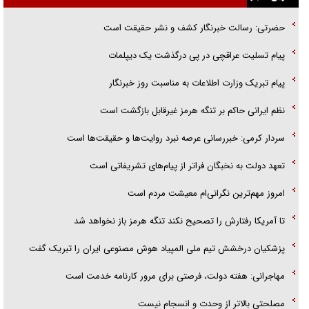
گفتگوی دکتر اخوان مدیرمسئول روزنامه جوان با برنامه تلویزیونی «نبرد
حضرتی: رسالت خبرنگار کشف و نشر حقیقت است
هرمز»
پیام تسلیت عراقچی در پی درگذشت یک دیپلمات
امام حسین (ع) کشته سیرت‌های عصر جاهلی شد
پیام تبریک وزارت اطلاعات به مناسبت روز خبرنگار
فریاد‌ها و ناله‌های دوستان مبارزدلم را آتش می‌زد
نظم ایرانی حاکم بر تنگه هرمز غیرقابل بازگشت است
سردار کرمی: خبررسانی عرصه نبرد روایت‌ها و حقیقت‌ها است
تعهد دولت به نخبگان فراتر از پیام‎‌های تشریفاتی است
امروز مهم‌ترین نگرانی‌ام معیشت مردم است
تا آمریکا رفتارش را تصحیح نکند تنگه هرمز باز نخواهد شد
پزشکیان درخشش تیم ملی المپیاد هوش مصنوعی ایران را تبریک گفت
مهاجرانی: هفته دولت، فرصتی برای مرور کارنامه خدمت است
مصلحتی بالاتر از وحدت و انسجام نیست