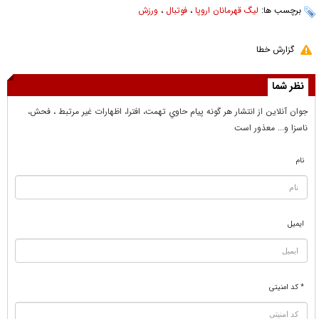
برچسب ها:
لیگ قهرمانان اروپا
،
فوتبال
،
ورزش
گزارش خطا
نظر شما
جوان آنلاين از انتشار هر گونه پيام حاوي تهمت، افترا، اظهارات غير مرتبط ، فحش،
ناسزا و... معذور است
نام
ایمیل
* کد امنیتی