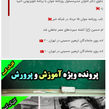
گفتگوی دکتر اخوان مدیرمسئول روزنامه جوان با برنامه تلویزیونی «نبرد
هرمز»
بازتاب روزنامه جوان ۱۵ مرداد در شبکه خبر
امام حسین (ع) کشته سیرت‌های عصر جاهلی شد
پیاده روی جاماندگان اربعین حسینی در تهران - ۲
پیاده روی جاماندگان اربعین حسینی در تهران - ۱
فریاد‌ها و ناله‌های دوستان مبارزدلم را آتش می‌زد
تغییر رویه دشمن در ترور از شیخ فضل‌الله تا مصباح یزدی
خرید قسطی اولش خنده و آخرش گریه است!
فوتبال و آن «بالا»!
راهبرد غافلگیری با نسل جدید پهپاد‌ها