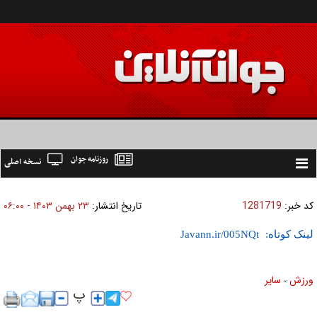
روزنامه جوان
نسخه اصلی
Toggle
navigation
کد خبر:
1281719
تاریخ انتشار:
۲۳ بهمن ۱۴۰۳ - ۰۶:۰۰
لینک کوتاه:
ورزش
ساير
»