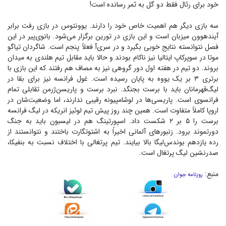
خود برای رئال فقط دو گل به ثمر رسانده است!
سه بازی دیگر هم اهمیت خاص خود را دارند. یوونتوس در بازی رفت برابر
آیندهوون میزبان است و این بازی در تورین برگزار می‌شود. بانوی‌پیر در این
فصل نتوانسته نتایج خوبی بگیرد و در سری‌آ فعلاً پنجم است. شاگردان تیاگو
موتا در سوپرکاپ ایتالیا نیز ناکام بودند و حالا باید مقابل تیم هلندی به میدان
بروند. دو تیم در هفته اول دور گروهی نیز به مصاف هم رفتند که این بازی با
برتری ۳ بر یک یووه به پایان رسیده است. غول فرانسه نیز برای بقا در
لیگ‌قهرمانان باید با برست بجنگد. نبرد برست و پاریسن‌ژرمن تقابلی تمام
فرانسوی است. پاریسی‌ها در لوشامپیونه رقیبی ندارند، اما وضعیت‌شان در
اروپا کاملاً متفاوت است. همین چند روز پیش تیم لوئیز انریکه در لیگ فرانسه
برست را ۵ بر ۲ شکست داد. اسپورتینگ هم در لیسبون باید به جنگ
دورتموند برود. زنبور‌های آلمانی اخیراً به اشتوتگارت باختند و نتوانستند از
رده یازدهم بوندس‌لیگا بالا بیایند. تیم پرتغالی با اختلاف نسبت به بنفیکا،
صدرنشین لیگ پرتغال است.
منبع:
روزنامه جوان