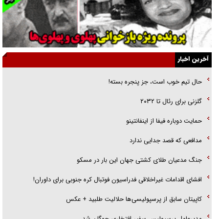
جنجال پزشکان تقلبی در صنعت زیبایی
یهودی‌ها در ادبیات داستانی اروپا؛ از شکسپیر تا دیکنز
گفت‌وگو با خواهر یکی از شهدای جنگ رمضان/ خواهرم فرمانده جهادی و
آخرین اخبار
اهل خدمت بی‌منت بود
حال تیم خوب است، جز پنجره بسته!
جزئیات شکنجه‌هایم فراتر از آن است که در بیان بگنجد!
گلزنی برای رئال تا ۲۰۳۲
گزارش «جوان» از قوانین سخت‌گیرانه ۶ قاره در برابر یورش به پاسگاه‌های
حمایت دوباره فیفا از اینفانتینو
پلیس
مدافعی که قصد جدایی ندارد
جنگ مدعیان طلای کشتی جهان این بار در مسکو
افشای اقدامات غیراخلاقی فدراسیون فوتبال کره جنوبی برای داوران!
کاپیتان سابق از پرسپولیسی‌ها حلالیت طلبید + عکس
مدیرعامل پرسپولیس سفیر افتخاری چوگان شد