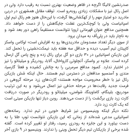
صدرنشین لالیگا اگرچه در ظاهر وضعیت بهتری نسبت به رقیب دارد ولی در
اصل رئال نیز با مشکلات زیادی روبه‌رو است. توقف مقابل همشهری در دربی
مادرید دو امتیاز مهم را از کهکشانی‌ها گرفت، با این‌حال هنوز هم رئال تیم اول
اسپانیاست ولی با کوچک‌ترین غفلت جایگاهش را از دست خواهد داد.
همچنین مدافع عنوان قهرمانی اروپا نتوانست مستقیماً راهی دور بعد شود و
به ناچار باید در پلی‌آف به میدان برود.
از سوی دیگر تعداد مصدومان مادریدی‌ها رو به افزایش است؛ لوکاس واسکز
کاپیتان تیم آسیب دیده و حداقل سه هفته باید نیمکت‌نشینی را تحمل کند.
این بازیکن اسپانیایی در ۳۰ بازی دو گل برای رئال زده و پنج پاس گل ارسال
کرده است. علاوه بر واسکز، آنچلوتی کارواخال، آلابا، رودریگر و میلیتائو را نیز
در اختیار ندارد. کمبود مدافع سرمربی را به چالش کشیده و فعلاً گارسیا،
مندی و آسنسیو مدافعان در دسترس تیم هستند. حال اینکه شش بازیکن
رئال نیز با خطر محرومیت مواجه هستند؛ کارت‌های زرد مرحله گروهی در
فرمت جدید رقابت‌ها در مرحله حذفی نیز اعمال می‌شود و به این ترتیب
مودریچ، بلینگام، کاماوینگا، شوامنی، میلیتائو و رودریگر در صورت دریافت
کارت زرد بازی برگشت را از دست می‌دهند. روبن دیاز تنها بازیکن سیتی است
که یک کارت زرد دارد.
نکته دیگر اینکه وینیسیوس نیز شرایط خوبی در تیم ندارد. رسانه‌های
اسپانیایی مدعی شده‌اند از زمانی که این بازیکن نتوانست توپ طلا را به
دست بیاورد و این جایزه به رودری رسید، رفتار او تغییر کرده است. گفته
شده برخی از بازیکنان تیم دیگر تحمل وینی را ندارند. وینیسیو در ۹ بازی آخر