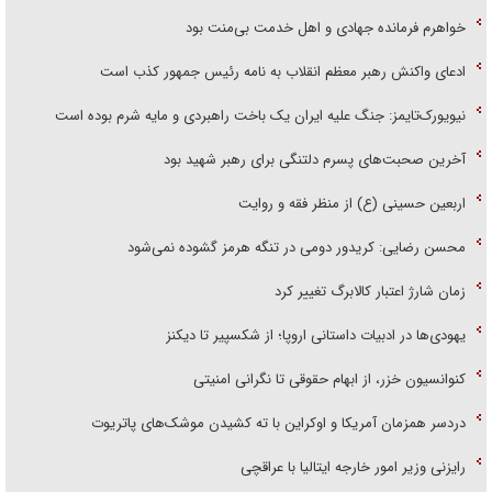
خواهرم فرمانده جهادی و اهل خدمت بی‌منت بود
ادعای واکنش رهبر معظم انقلاب به نامه رئیس جمهور کذب است
نیویورک‌تایمز: جنگ علیه ایران یک باخت راهبردی و مایه شرم بوده است
آخرین صحبت‌های پسرم دلتنگی برای رهبر شهید بود
اربعین حسینی (ع) از منظر فقه و روایت
محسن رضایی: کریدور دومی در تنگه هرمز گشوده نمی‌شود
زمان شارژ اعتبار کالابرگ تغییر کرد
یهودی‌ها در ادبیات داستانی اروپا؛ از شکسپیر تا دیکنز
کنوانسیون خزر، از ابهام حقوقی تا نگرانی امنیتی
دردسر همزمان آمریکا و اوکراین با ته کشیدن موشک‌های پاتریوت
رایزنی وزیر امور خارجه ایتالیا با عراقچی