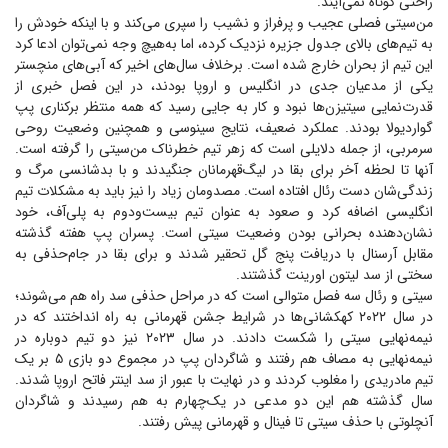
راحتی کوتاه نمی‌آیند.
من‌سیتی فصلی عجیب و پرفراز و نشیب را سپری می‌کند و با اینکه خودش را
به تیم‌های بالای جدول جزیره نزدیک کرده، اما به‌هیچ وجه نمی‌توان ادعا کرد
این تیم از بحران خارج شده است. برخلاف سال‌های اخیر که آبی‌های منچستر
یکی از مدعیان جدی در انگلیس و اروپا بودند، در این فصل خبری از
قدرت‌نمایی سیتیزن‌ها نبود و کار به جایی رسید که همه منتظر برکناری پپ
گواردیولا بودند. عملکرد ضعیف، نتایج سینوسی و همچنین وضعیت روحی
سرمربی، از جمله دلایلی است که زهر تیم خطرناک من‌سیتی را گرفته است.
آنها تا لحظه آخر برای بقا در لیگ‌قهرمانان جنگیدند و با بدشانسی مرگ و
زندگی‌شان دست رئال افتاده است. مصدومان زیاد را نیز باید به مشکلات تیم
انگلیسی اضافه کرد و صعود به عنوان تیم بیست‌ودوم به پلی‌آف، خود
نشان‌دهنده بحرانی بودن وضعیت سیتی است. پسران پپ هفته گذشته
مقابل آرسنال با دریافت پنج گل تحقیر شدند و برای بقا در جام‌حذفی به
سختی از سد لیتون اورینت گذشتند.
سیتی و رئال سه فصل متوالی است که در مراحل حذفی سد راه هم می‌شوند؛
در سال ۲۰۲۲ کهکشانی‌ها در شرایط جشن قهرمانی به راه انداختند که در
نیمه‌نهایی سیتی را شکست دادند. در سال ۲۰۲۳ نیز دو تیم دوباره در
نیمه‌نهایی به مصاف هم رفتند و شاگردان پپ در مجموع دو بازی ۵ بر یک
تیم مادریدی را مغلوب کردند و در نهایت با عبور از سد اینتر فاتح اروپا شدند.
سال گذشته هم این دو مدعی در یک‌چهارم به هم رسیدند و شاگردان
آنچلوتی با حذف سیتی تا فینال و قهرمانی پیش رفتند.