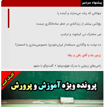
پیشنهاد سردبیر
نوجوانانی که ربات می‌سازند و آینده را
هیچ‌کس بیشتر از زیدآبادی در خطر ساده‌انگاری نیست
رقص مشترک دن کیشوت و ترامپ
دنده دولت به واگذاری مسئله‌دار ایران‌خودرو/ خصوصی‌سازی یا انحصار؟
غریزه‌ی بقا و آقای باقی و رفقا
جراحی‌های زیبایی با مدرک فوق‌دیپلم! + گفت‌وگو با متهم
گفت‌وگو با همسر یکی از شهدای جنگ رمضان/ پیکر بی‌سر شهید را از
انگشت‌های پا شناسایی کردیم
نسلی که آنلاین الگو می‌گیرد
گفت‌وگو با آیت‌الله جاودان/ جفای مخالفان مکانت معنوی رهبر شهید را