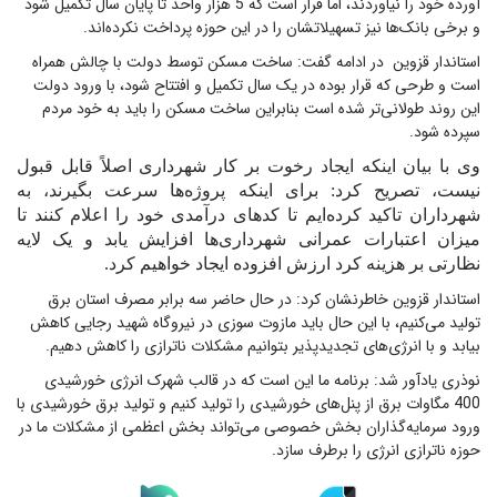
آورده خود را نیاوردند، اما قرار است که 5 هزار واحد تا پایان سال تکمیل شود
و برخی بانک‌ها نیز تسهیلاتشان را در این حوزه پرداخت نکرده‌اند
.
استاندار قزوین در ادامه گفت: ساخت مسکن توسط دولت با چالش همراه
است و طرحی که قرار بوده در یک سال تکمیل و افتتاح شود، با ورود دولت
این روند طولانی‌تر شده است بنابراین ساخت مسکن را باید به خود مردم
سپرده شود
.
وی با بیان اینکه ایجاد رخوت بر کار شهرداری اصلاً قابل قبول
نیست، تصریح کرد: برای اینکه پروژه‌ها سرعت بگیرند، به
شهرداران تاکید کرده‌ایم تا کدهای درآمدی خود را اعلام کنند تا
میزان اعتبارات عمرانی شهرداری‌ها افزایش یابد و یک لایه
نظارتی بر هزینه کرد ارزش افزوده ایجاد خواهیم کرد
.
استاندار قزوین خاطرنشان کرد: در حال حاضر سه برابر مصرف استان برق
تولید می‌کنیم، با این حال باید مازوت سوزی در نیروگاه شهید رجایی کاهش
بیابد و با انرژی‌های تجدیدپذیر بتوانیم مشکلات ناترازی را کاهش دهیم
.
نوذری یادآور شد: برنامه ما این است که در قالب شهرک انرژی خورشیدی
400 مگاوات برق از پنل‌های خورشیدی را تولید کنیم و تولید برق خورشیدی با
ورود سرمایه‌گذاران بخش خصوصی می‌تواند بخش اعظمی از مشکلات ما در
حوزه ناترازی انرژی را برطرف سازد
.