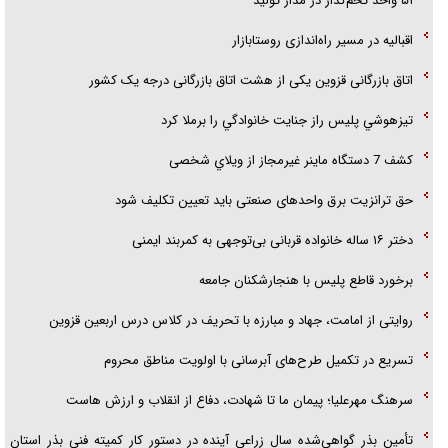
۵۱ واحد تخم‌گذار در مدار تولید
اقبالیه در مسیر راه‌اندازی روستابازار
اتاق بازرگانی قزوین یکی از هشت اتاق بازرگانی درجه یک کشور
تيزهوشي پليس راز جنايت خانوادگي را برملا کرد
کشف 7 دستگاه ماينر غيرمجاز از ويلاي شخصی
حق ترانزیت برق واحدهای صنعتی باید تعیین تکلیف شود
دختر ۱۶ ساله خانواده قربانی بی‌توجهی به کمربند ایمنی
برخورد قاطع پلیس با هنجارشکنان جامعه
روایتی از امامت، جهاد و مبارزه با تحریف در کلاس درس اربعین قزوین
تسریع در تکمیل طرح‌های آبرسانی با اولویت مناطق محروم
سرهنگ مهرعلیا؛ پیمان ما تا شهادت، دفاع از انقلاب و ارزش هاست
تأمین بذر گواهی‌شده سال زراعی آینده در دستور کار کمیته فنی بذر استان