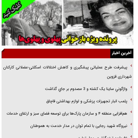
ارتقا می‌داد
راننده مست به قانون می‌خندد
همه آقای دوربینی شده‌ایم!
قصه ناتمام سرویس مدارس
آخرین اخبار
آیا مقاومت فلسطین خلع‌سلاح می‌شود؟
پیشرفت طرح عملیاتی پیشگیری و کاهش اختلالات اسکلتی-عضلانی کارکنان
الگوی وحدت‌آفرین در ادراک سیاست خارجی
شهرداری قزوین
گفتگوی دکتر اخوان مدیرمسئول روزنامه جوان با برنامه تلویزیونی «نبرد
واژگوني ساينا يک کشته و 3 مصدوم بر جاي گذاشت
هرمز»
پلمب انبار تجهيزات پزشکی و لوازم بهداشتی قاچاق
هم‌افزایی منطقه ۴ و سازمان پارک‌ها برای توسعه فضای سبز و ارتقای خدمات
نیروگاه شهید رجایی با تمام توان در مدار خدمت به هموطنان