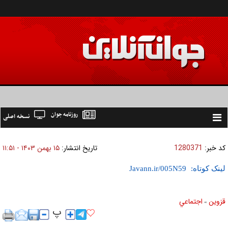
روزنامه جوان
نسخه اصلی
Toggle
navigation
کد خبر:
1280371
تاریخ انتشار:
۱۵ بهمن ۱۴۰۳ - ۱۱:۵۱
لینک کوتاه:
قزوین
اجتماعي
»