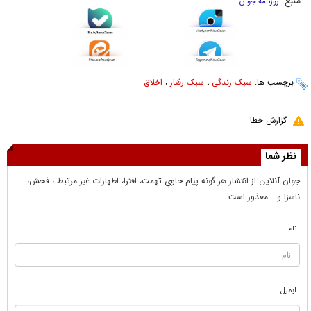
منبع:
روزنامه جوان
برچسب ها:
سبک زندگی
،
سبک رفتار
،
اخلاق
گزارش خطا
نظر شما
جوان آنلاين از انتشار هر گونه پيام حاوي تهمت، افترا، اظهارات غير مرتبط ، فحش،
ناسزا و... معذور است
نام
ایمیل