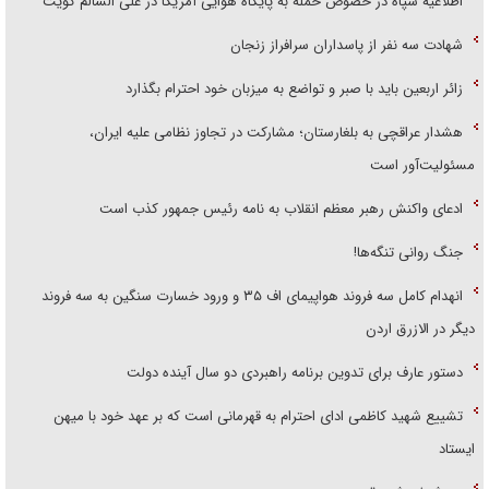
اطلاعیه سپاه در خصوص حمله به پایگاه هوایی آمریکا در علی السالم کویت
شهادت سه نفر از پاسداران سرافراز زنجان
زائر اربعین باید با صبر و تواضع به میزبان خود احترام بگذارد
هشدار عراقچی به بلغارستان؛ مشارکت در تجاوز نظامی علیه ایران،
مسئولیت‌آور است
ادعای واکنش رهبر معظم انقلاب به نامه رئیس جمهور کذب است
جنگ روانی تنگه‌ها!
انهدام کامل سه فروند هواپیمای اف ۳۵ و ورود خسارت سنگین به سه فروند
دیگر در الازرق اردن
دستور عارف برای تدوین برنامه راهبردی دو سال آینده دولت
تشییع شهید کاظمی ادای احترام به قهرمانی است که بر عهد خود با میهن
ایستاد