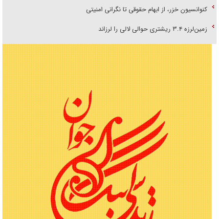
کنوانسیون خزر، از ابهام حقوقی تا نگرانی امنیتی
زمین‌لرزه ۳.۴ ریشتری حوالی لالی را لرزاند