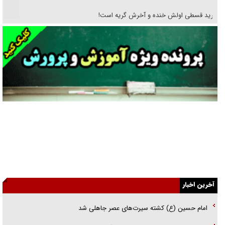
خرید قسطی اولش خنده و آخرش گریه است!
فوتبال و آن «بالا»!
راهبرد غافلگیری با نسل جدید پهپاد‌ها
جنجال پزشکان تقلبی در صنعت زیبایی
یهودی‌ها در ادبیات داستانی اروپا؛ از شکسپیر تا دیکنز
گفت‌وگو با خواهر یکی از شهدای جنگ رمضان/ خواهرم فرمانده جهادی و
اهل خدمت بی‌منت بود
جزئیات شکنجه‌هایم فراتر از آن است که در بیان بگنجد!
آخرین اخبار
گزارش «جوان» از قوانین سخت‌گیرانه ۶ قاره در برابر یورش به پاسگاه‌های
پلیس
امام حسین (ع) کشته سیرت‌های عصر جاهلی شد
تحلیل ابعاد پیام رهبر انقلاب به حزب‌الله/ مقاومت نقشه راه آینده غرب آسیا