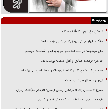
پربازدید ها
از «هَلْ مِنْ ناصِرٍ» تا «اُمَّةً واحِدَةً»
جنگ با ایران جنگی پرهزینه، بی‌ثمر و بزدلانه است
جان مرشایمر: در تمام اهدافمان در برابر ایران شکست خوردیم!
خواهرم فرمانده جهادی و اهل خدمت بی‌منت بود
هدف بزرگ دشمن تغییر نقشه خاورمیانه و ایجاد اسرائیل بزرگ است
اربعین مصداق قدرت نرم است
‌خروج ۲ میلیون زائر از مرز‌های زمینی اربعین/ افزایش بازگشت زائران
یازدهمین دوره مسابقات رباتیک دانش آموزی کشور