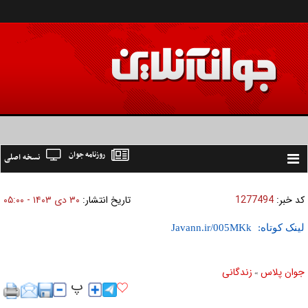
روزنامه جوان
نسخه اصلی
Toggle
navigation
کد خبر:
1277494
تاریخ انتشار:
۳۰ دی ۱۴۰۳ - ۰۵:۰۰
لینک کوتاه:
جوان پلاس
زندگانی
»