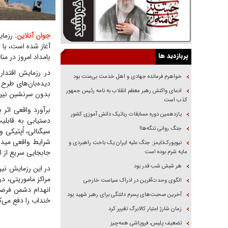
جوان آنلاین:
آغاز شده است، با
پربازدید ها
بامداد امروز در م
خواهرم فرمانده جهادی و اهل خدمت بی‌منت بود
دیده‌بان‌های طرح
ادعای واکنش رهبر معظم انقلاب به نامه رئیس جمهور
بدون سرنشین نیروی
کذب است
برآورد واقعی اثر
یازدهمین دوره مسابقات رباتیک دانش آموزی کشور
دستیابی به قابلی
جنگ روانی تنگه‌ها!
سیگنالی، اُپتیکی و
شرایط واقعی میدان
نیویورک‌تایمز: جنگ علیه ایران یک باخت راهبردی و
جابجایی سریع از 
مایه شرم بوده است
هر شبش شب قدر بود
در این رزمایش نی
مراکز ماموریتی، 
الگوی وحدت‌آفرین در ادراک سیاست خارجی
انهدام دشمن فرضی
آخرین صحبت‌های پسرم دلتنگی برای رهبر شهید بود
خنداب را دفع می‌ک
زمان شارژ اعتبار کالابرگ تغییر کرد
تضعیف پلیس، فروپاشی همه‌چیز