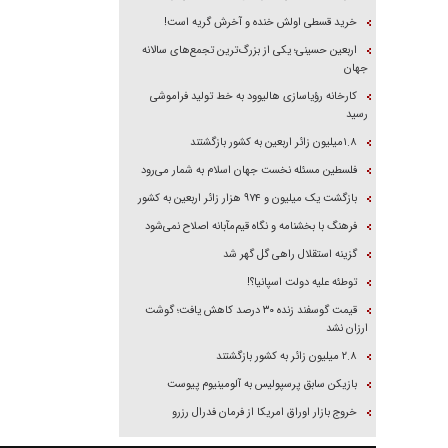
خرید قسطی اولش خنده و آخرش گریه است!
اربعین حسینی؛ یکی از بزرگ‌ترین تجمع‌های سالانه
جهان
کارخانه رؤیاسازی هالیوود به خط تولید فراموشی
رسید
۱.۸میلیون زائر اربعین به کشور بازگشتند
فلسطین مسئله نخست جهان اسلام به شمار می‌رود
بازگشت یک میلیون و ۹۷۴ هزار زائر اربعین به کشور
فرهنگ با بخشنامه و نگاه قیم‌مآبانه اصلاح نمی‌شود
گزینه استقلال راهی گل گهر شد
توطئه علیه دولت اسپانیا؟!
قیمت گوسفند زنده ۳۰ درصد کاهش یافت؛ گوشت
ارزان نشد
۲.۸ میلیون زائر به کشور بازگشتند
بازیکن سابق پرسپولیس به آلومینیوم پیوست
خروج بازار اوراق امریکا از فرمان فدرال رزرو