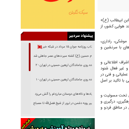
مز «یا علی‌ابن ابیطالب (ع)»
 هوایی کشور، از
پیشنهاد سردبیر
یگان‌های موشکی، راداری،
های با سرنشین و
بازتاب روزنامه جوان ۱۵ مرداد در شبکه خبر
امام حسین (ع) کشته سیرت‌های عصر جاهلی شد
شراف اطلاعاتی و
پیاده روی جاماندگان اربعین حسینی در تهران - ۲
و غیر فعال شنود
 عملیاتی و فنی در
 با تاکید بر اصل
پیاده روی جاماندگان اربعین حسینی در تهران - ۱
فریاد‌ها و ناله‌های دوستان مبارزدلم را آتش می‌زد
اس تحت مسولیت و
هگیری، درگیری و
تغییر رویه دشمن در ترور از شیخ فضل‌الله تا مصباح
در مناطق فردو و
یزدی
خرید قسطی اولش خنده و آخرش گریه است!
فوتبال و آن «بالا»!