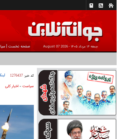
|
صفحه نخست
سیا
جمعه ۱۶ مرداد ۱۴۰۵ -
2026 August 07
لینک
کد خبر:
1276437
سیاست
اخبار کلی
»