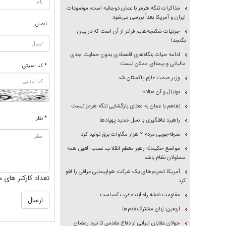
مذاکرات تنگه هرمز با عمان دوجانبه است؛ موضوعات
ایران و آمریکا بعداً بررسی می‌شود
ایمیل
جزئیات شکنجه‌هایم فراتر از آن است که در بیان
بگنجد!
ادامه حیات بنگاه‌های اقتصادی بدون حمایت جدی
مالیاتی و بیمه‌ای ممکن نیست
* کد امنیتی
وزیر صمت عازم پاکستان شد
فوتبال و آن «بالا»!
تفاهم با عمان به معنای بازگشایی تنگه هرمز نیست
* نظر
راهبرد غافلگیری با نسل جدید پهپاد‌ها
صرفه‌جویی مردم ۲ هزار مگاوات برق تولید کرد
مواضع حکیمانه رهبر معظم انقلاب، نصب العین همه
مسئولان نظام باشد
آمریکا تحریم‌های یک شرکت هواپیمایی عراقی را لغو
تعداد کارکتر های م
کرد
مقاومت نقشه راه آینده غرب آسیاست
اربعین؛ زبان مشترک قدم‌ها
جولان عقابان ایرانی از دفاع مقدس تا نبرد رمضان