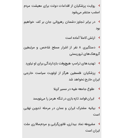
روایت پزشکیان از اقدامات دولت برای معیشت مردم
امشب منتشر می‌شود
در برابر تجاوز دشمنان رهروانی جان بر کف خواهیم
بود
ارتش کاملاً آماده است
دستگیری ۸ نفر از اشرار مسلح شاخص و مرتبطین
گروهک‌های تروریستی
تهدید‌های ترامپ هیچ‌وقت بازدارندگی برای او نیاورد
پزشکیان: فلسطین هرگز از اولویت سیاست خارجی
ایران خارج نخواهد شد
طلوع جامعه طیبه در مسیر کربلا
ایران قواعد تازه بازی در تنگه هرمز را می‌نویسد
بیانیه مشترک ایران و عمان در مرحله تدوین نهایی
است
مشروطه نماد بیداری، قانون‌گرایی و مردم‌سالاری ملت
ایران است