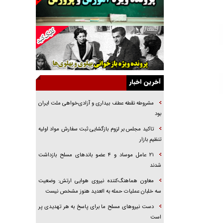
راهبرد غافلگیری با نسل جدید پهپاد‌ها
جنجال پزشکان تقلبی در صنعت زیبایی
یهودی‌ها در ادبیات داستانی اروپا؛ از شکسپیر تا
دیکنز
گفت‌وگو با خواهر یکی از شهدای جنگ رمضان/
خواهرم فرمانده جهادی و اهل خدمت بی‌منت بود
آخرین اخبار
جزئیات شکنجه‌هایم فراتر از آن است که در بیان
بگنجد!
مشروطه نقطه عطف بیداری و آزادی‌خواهی ملت ایران
بود
گزارش «جوان» از قوانین سخت‌گیرانه ۶ قاره در
برابر یورش به پاسگاه‌های پلیس
تاکید مجلس بر لزوم بازگشایی ثبت سفارش مواد اولیه
تنظیم بازار
تحلیل ابعاد پیام رهبر انقلاب به حزب‌الله/ مقاومت
نقشه راه آینده غرب آسیا
۲۱ عامل موساد و ۴ عضو باند‌های مسلح بازداشت
شدند
معاون هماهنگ‌کننده نیروی هوایی ارتش: وضعیت
سه خلبان عملیات حمله به العدید هنوز مشخص نیست
دست نیرو‌های مسلح ما برای پاسخ به هر تهدیدی پر
است