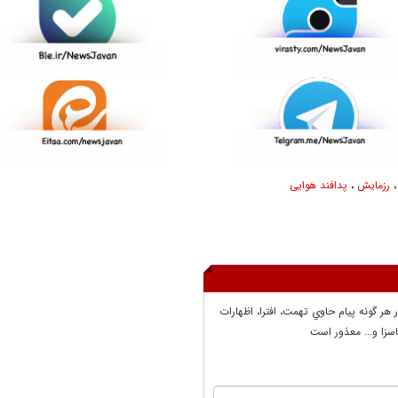
رزمایش
،
پدافند هوایی
ر هر گونه پيام حاوي تهمت، افترا، اظهارات
سزا و... معذور است