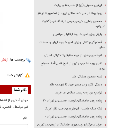
اربعین حسینی (ع) از منظر فقه و روایت
یهودی‌ها در ادبیات داستانی اروپا؛ از شکسپیر تا دیکنز
محسن رضایی: کریدور دومی در تنگه هرمز گشوده
نمی‌شود
رایزنی وزیر امور خارجه ایتالیا با عراقچی
گفت‌وگوی تلفنی وزرای امور خارجه ایران و سلطنت
عمان
کنوانسیون خزر، از ابهام حقوقی تا نگرانی امنیتی
برچسب ها:
ارتش
،
تغییر رویه دشمن در ترور از شیخ فضل‌الله تا مصباح
یزدی
گزارش خطا
تنبیه متجاوز عملیاتی شد
دلتنگی نکرد و در مسیر جهاد تا شهادت ماند
نظر شما
ترامپ دوباره به پشت میانجی‌ها خزید
جوان آنلاين از انتشا
پیاده روی جاماندگان اربعین حسینی در تهران - ۲
غير مرتبط ، فحش، نا
تنگه ملک ماست | این‌بار بدون حتی نظر امریکا
پیاده روی جاماندگان اربعین حسینی در تهران - ۱
نام
جزئیات برگزاری پیاده‌روی جاماندگان اربعین در تهران