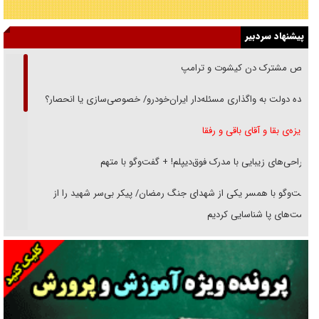
پیشنهاد سردبیر
رقص مشترک دن کیشوت و ترامپ
دنده دولت به واگذاری مسئله‌دار ایران‌خودرو/ خصوصی‌سازی یا انحصار؟
غریزه‌ی بقا و آقای باقی و رفقا
جراحی‌های زیبایی با مدرک فوق‌دیپلم! + گفت‌وگو با متهم
گفت‌وگو با همسر یکی از شهدای جنگ رمضان/ پیکر بی‌سر شهید را از
انگشت‌های پا شناسایی کردیم
نسلی که آنلاین الگو می‌گیرد
گفت‌وگو با آیت‌الله جاودان/ جفای مخالفان مکانت معنوی رهبر شهید را
ارتقا می‌داد