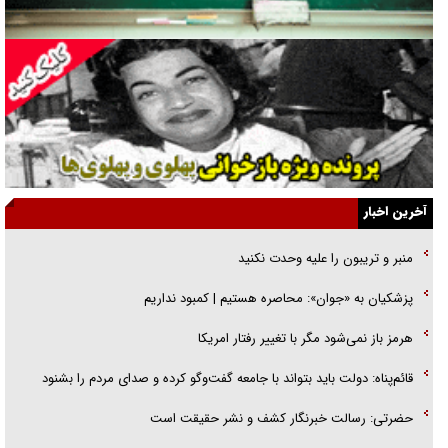
راننده مست به قانون می‌خندد
همه آقای دوربینی شده‌ایم!
قصه ناتمام سرویس مدارس
آیا مقاومت فلسطین خلع‌سلاح می‌شود؟
الگوی وحدت‌آفرین در ادراک سیاست خارجی
آخرین اخبار
گفتگوی دکتر اخوان مدیرمسئول روزنامه جوان با برنامه تلویزیونی «نبرد
منبر و تریبون را علیه وحدت نکنید
هرمز»
پزشکیان به «جوان»: محاصره هستیم | کمبود نداریم
امام حسین (ع) کشته سیرت‌های عصر جاهلی شد
هرمز باز نمی‌شود مگر با تغییر رفتار امریکا
فریاد‌ها و ناله‌های دوستان مبارزدلم را آتش می‌زد
قائم‌پناه: دولت باید بتواند با جامعه گفت‌و‌گو کرده و صدای مردم را بشنود
حضرتی: رسالت خبرنگار کشف و نشر حقیقت است