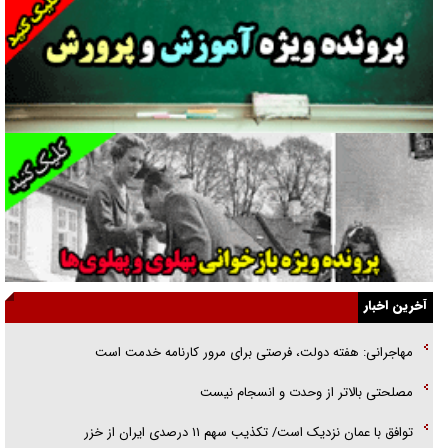
گفت‌وگو با آیت‌الله جاودان/ جفای مخالفان مکانت معنوی رهبر شهید را
ارتقا می‌داد
راننده مست به قانون می‌خندد
همه آقای دوربینی شده‌ایم!
قصه ناتمام سرویس مدارس
آیا مقاومت فلسطین خلع‌سلاح می‌شود؟
الگوی وحدت‌آفرین در ادراک سیاست خارجی
آخرین اخبار
گفتگوی دکتر اخوان مدیرمسئول روزنامه جوان با برنامه تلویزیونی «نبرد
مهاجرانی: هفته دولت، فرصتی برای مرور کارنامه خدمت است
هرمز»
مصلحتی بالاتر از وحدت و انسجام نیست
امام حسین (ع) کشته سیرت‌های عصر جاهلی شد
توافق با عمان نزدیک است/ تکذیب سهم ۱۱ درصدی ایران از خزر