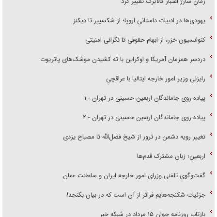
زمان شارژ اعتبار کالابرگ تغییر کرد
یهودی‌ها در ادبیات داستانی اروپا؛ از شکسپیر تا دیکنز
کنوانسیون خزر، از ابهام حقوقی تا نگرانی امنیتی
دردسر همزمان آمریکا و اوکراین با ته کشیدن موشک‌های پاتریوت
رایزنی وزیر امور خارجه ایتالیا با عراقچی
پیاده روی جاماندگان اربعین حسینی در تهران - ۱
پیاده روی جاماندگان اربعین حسینی در تهران - ۲
تغییر رویه دشمن در ترور از شیخ فضل‌الله تا مصباح یزدی
اربعین؛ زبان مشترک قدم‌ها
گفت‌وگوی تلفنی وزرای امور خارجه ایران و سلطنت عمان
جزئیات شکنجه‌هایم فراتر از آن است که در بیان بگنجد!
بازتاب روزنامه جوان ۱۵ مرداد در شبکه خبر