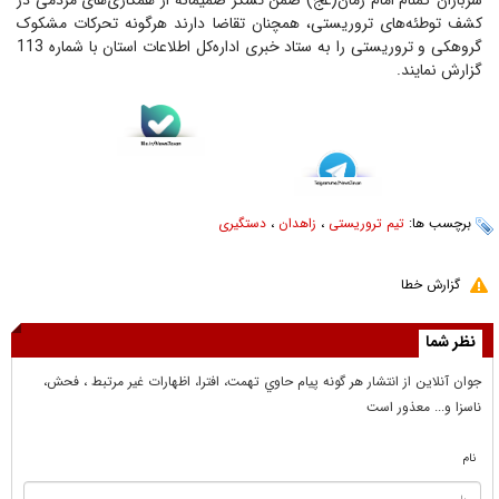
سربازان گمنام امام زمان(عج) ضمن تشکر صمیمانه از همکاری‌های مردمی در
کشف توطئه‌های تروریستی، همچنان تقاضا دارند هرگونه تحرکات مشکوک
گروهکی و تروریستی را به ستاد خبری اداره‌کل اطلاعات استان با شماره 113
گزارش نمایند.
برچسب ها:
تیم تروریستی
،
زاهدان
،
دستگیری
گزارش خطا
نظر شما
جوان آنلاين از انتشار هر گونه پيام حاوي تهمت، افترا، اظهارات غير مرتبط ، فحش،
ناسزا و... معذور است
نام