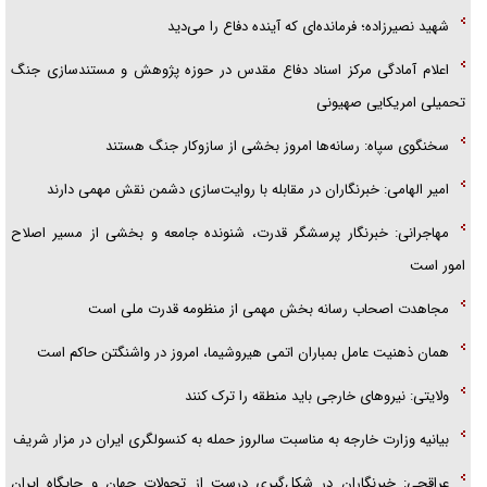
فریاد‌ها و ناله‌های دوستان مبارزدلم را آتش می‌زد
شهید نصیرزاده؛ فرمانده‌ای که آینده دفاع را می‌دید
اعلام آمادگی مرکز اسناد دفاع مقدس در حوزه پژوهش و مستندسازی جنگ
تحمیلی امریکایی صهیونی
سخنگوی سپاه: رسانه‌ها امروز بخشی از سازوکار جنگ هستند
امیر الهامی: خبرنگاران در مقابله با روایت‌سازی دشمن نقش مهمی دارند
مهاجرانی: خبرنگار پرسشگر قدرت، شنونده جامعه و بخشی از مسیر اصلاح
امور است
مجاهدت اصحاب رسانه بخش مهمی از منظومه قدرت ملی است
همان ذهنیت عامل بمباران اتمی هیروشیما، امروز در واشنگتن حاکم است
ولایتی: نیروهای خارجی باید منطقه را ترک کنند
بیانیه وزارت خارجه به مناسبت سالروز حمله به کنسولگری ایران در مزار شریف
عراقچی: خبرنگاران در شکل‌گیری درست از تحولات جهان و جایگاه ایران