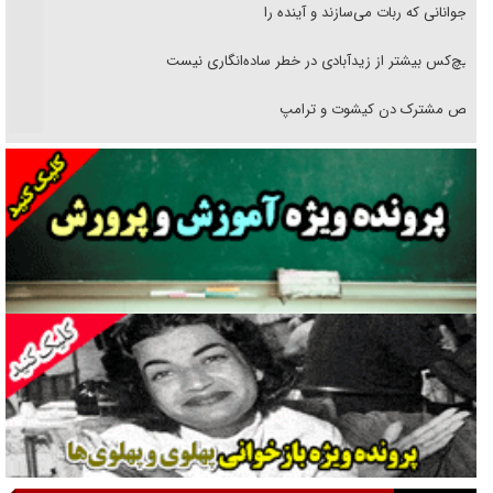
نوجوانانی که ربات می‌سازند و آینده را
هیچ‌کس بیشتر از زیدآبادی در خطر ساده‌انگاری نیست
رقص مشترک دن کیشوت و ترامپ
دنده دولت به واگذاری مسئله‌دار ایران‌خودرو/ خصوصی‌سازی یا انحصار؟
غریزه‌ی بقا و آقای باقی و رفقا
جراحی‌های زیبایی با مدرک فوق‌دیپلم! + گفت‌وگو با متهم
گفت‌وگو با همسر یکی از شهدای جنگ رمضان/ پیکر بی‌سر شهید را از
انگشت‌های پا شناسایی کردیم
نسلی که آنلاین الگو می‌گیرد
گفت‌وگو با آیت‌الله جاودان/ جفای مخالفان مکانت معنوی رهبر شهید را
ارتقا می‌داد