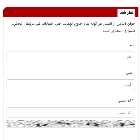
نظر شما
جوان آنلاين از انتشار هر گونه پيام حاوي تهمت، افترا، اظهارات غير مرتبط ، فحش،
ناسزا و... معذور است
نام
ایمیل
* کد امنیتی