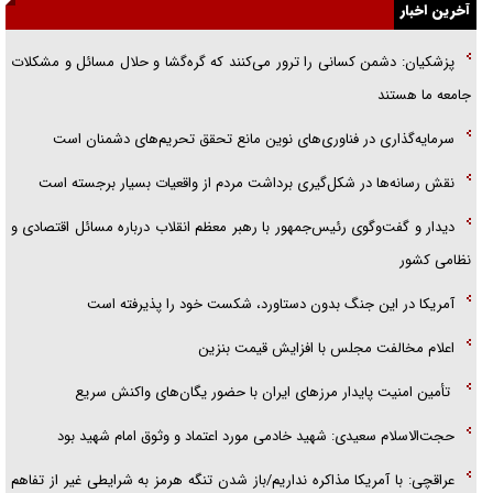
آخرین اخبار
راننده مست به قانون می‌خندد
پزشکیان: دشمن کسانی را ترور می‌کنند که گره‌گشا و حلال مسائل و مشکلات
همه آقای دوربینی شده‌ایم!
جامعه ما هستند
قصه ناتمام سرویس مدارس
سرمایه‌گذاری در فناوری‌های نوین مانع تحقق تحریم‌های دشمنان است
آیا مقاومت فلسطین خلع‌سلاح می‌شود؟
نقش رسانه‌ها در شکل‌گیری برداشت مردم از واقعیات بسیار برجسته است
دیدار و گفت‌وگوی رئیس‌جمهور با رهبر معظم انقلاب درباره مسائل اقتصادی و
نظامی کشور
آمریکا در این جنگ بدون دستاورد، شکست خود را پذیرفته است
اعلام مخالفت مجلس با افزایش قیمت بنزین
تأمین امنیت پایدار مرزهای ایران با حضور یگان‌های واکنش سریع
حجت‌الاسلام سعیدی: شهید خادمی مورد اعتماد و وثوق امام شهید بود
عراقچی: با آمریکا مذاکره نداریم/باز شدن تنگه هرمز به شرایطی غیر از تفاهم