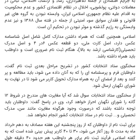
به جرایم اقتصادی از جمله کلاهبرداری، رشاء و ارتشاء، اختلاس، تبانی در
معاملات دولتی، پولشویی، اخلال در نظام اقتصادی کشور و عدم محکومیت
به اقدام علیه نظام جمهوری اسلامی ایران، وابسته نبودن به گروه های غیر
قانونی و فقدان سوابق سوء امنیتی از جمله در فتنه سال ۱۳۸۸ و نیز عدم
وابستگی به رژیم گذشته و موثر نبودن در تحکیم آن است.
اسلامی همچنین گفت که همراه داشتن مدارک کامل شامل اصل شناسنامه
عکس دارد، اصل کارت ملی، دو قطعه عکس ۶در ۴ و اصل مدرک
تحصیلی(کارشناسی ارشد به بالا)، هنگام ثبت نام ضروری است و داوطلب
باید همراه داشته باشد.
سخنگوی ستاد انتخابات کشور در تشریح مراحل بعدی ثبت نام گفت،
داوطلبان فرم و پرسشنامه ای را که به آنان داده می شود، باید مطالعه و پر
کنند و بعد از امضای آن به همراه مدارک تحویل کاربر می شود تا در نهایت به
شورای نگهبان ارسال شود.
از سخنگوی ستاد انتخابات سوال شد که آیا مغایرت های مندرج در شروط ۱۲
گانه را شورای نگهبان احراز خواهد کرد، وی در پاسخ گفت: داوطلبان باید
توجه داشته باشند که درصورت وجود هرگونه مغایرت مانند سن، مدرک
تحصیلی و... ثبت نام در ستاد انتخابات کشور انجام نخواهد شد.
برای ثبت نام از داوطلبان که از روز پنجشنبه این هفته مصادف به دهم خرداد
ماه به مدت ۵ روز آغاز می شود، ۳۰ تا ۴۰ کاربر پیش بینی شده است که به
گفته اسلامی فرآیند ثبت نام برای هر داوطلب هم حدود ۴۰ دقیقه طول