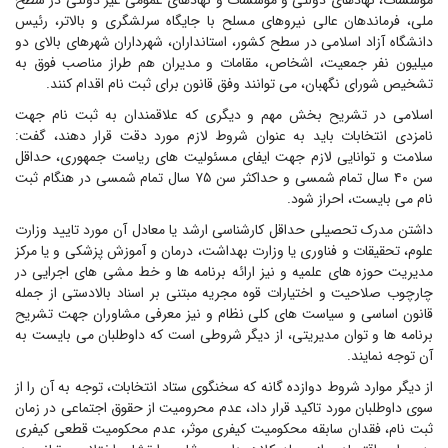
موسسات، نهادهای دولتی و موسسات و نهادهای عمومی غیر دولتی در سطح
ملی، فرماندهان عالی نیروهای مسلح با جایگاه سرلشگری و بالاتر، رئیس
دانشگاه آزاد اسلامی در سطح کشور، استانداران، شهرداران شهرهای بالای دو
میلیون نفر جمعیت، اشخاص، مقامات و مدیران هم طراز مناصب فوق به
تشخیص شورای نگهبان، می توانند وفق قانون برای ثبت نام اقدام کنند.
اسلامی در تشریح بخش مهم و دیگری که علاقمندان به ثبت نام جهت
نامزدی انتخابات باید به عنوان شروط لازم مورد دقت قرار دهند، گفت:
سلامت و توانایی لازم جهت ایفای مسئولیت های ریاست جمهوری، حداقل
سن ۴۰ سال تمام شمسی و حداکثر سن ۷۵ سال تمام شمسی در هنگام ثبت
نام می بایست، احراز شود.
داشتن مدرک تحصیلی حداقل کارشناسی ارشد یا معادل آن مورد تایید وزارت
علوم، تحقیقات و فناوری یا وزارت بهداشت، درمان و آموزش پزشکی و یا مرکز
مدیریت حوزه های علمیه و نیز ارائه برنامه ها و خط مشی های اجرایی در
چارچوب صلاحیت و اختیارات قوه مجریه مبتنی بر اسناد بالادستی از جمله
قانون اساسی و سیاست های کلی نظام و نیز معرفی مشاوران جهت تشریح
برنامه ها و توان مدیریتی، از دیگر شروطی است که داوطلبان می بایست به
آن توجه نمایند.
از دیگر موارد شروط دوازده گانه که سخنگوی ستاد انتخابات، توجه به آن را از
سوی داوطلبان مورد تاکید قرار داد، عدم محرومیت از حقوق اجتماعی در زمان
ثبت نام، فقدان سابقه محکومیت کیفری موثر، عدم محکومیت قطعی کیفری