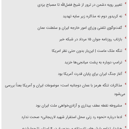
تغییر رویه دشمن در ترور از شیخ فضل‌الله تا مصباح یزدی
نه کریدور دوم نه مذاکره زیر سایه تهدید
گفت‌وگوی تلفنی وزرای امور خارجه ایران و سلطنت عمان
بازتاب روزنامه جوان ۱۵ مرداد در شبکه خبر
تنگه ملک ماست | این‌بار بدون حتی نظر امریکا
ترامپ دوباره به پشت میانجی‌ها خزید
آغاز جنگ ایران برای پایان قدرت آمریکا بود
مذاکرات تنگه هرمز با عمان دوجانبه است؛ موضوعات ایران و آمریکا بعداً بررسی
می‌شود
مشروطه نقطه عطف بیداری و آزادی‌خواهی ملت ایران بود
ادعا درباره «نحوه رد زنی محل استقرار شهید لاریجانی» صحت ندارد
هشدار تداوم بارش‌های تابستانه و رعدوبرق در ۴ استان تا چهارشنبه