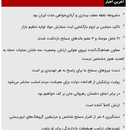
آخرین اخبار
گزارش «جوان» از قوانین سخت‌گیرانه ۶ قاره در برابر یورش به پاسگاه‌های
مشروطه نقطه عطف بیداری و آزادی‌خواهی ملت ایران بود
پلیس
تاکید مجلس بر لزوم بازگشایی ثبت سفارش مواد اولیه تنظیم بازار
تحلیل ابعاد پیام رهبر انقلاب به حزب‌الله/ مقاومت نقشه راه آینده غرب آسیا
۲۱ عامل موساد و ۴ عضو باند‌های مسلح بازداشت شدند
معاون هماهنگ‌کننده نیروی هوایی ارتش: وضعیت سه خلبان عملیات حمله به
العدید هنوز مشخص نیست
دست نیرو‌های مسلح ما برای پاسخ به هر تهدیدی پر است
روایت پزشکیان از اقدامات دولت برای معیشت مردم امشب منتشر می‌شود
در برابر تجاوز دشمنان رهروانی جان بر کف خواهیم بود
ارتش کاملاً آماده است
دستگیری ۸ نفر از اشرار مسلح شاخص و مرتبطین گروهک‌های تروریستی
تهدید‌های ترامپ هیچ‌وقت بازدارندگی برای او نیاورد