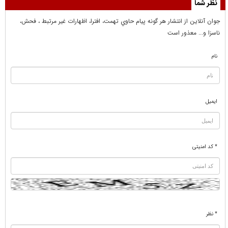
نظر شما
جوان آنلاين از انتشار هر گونه پيام حاوي تهمت، افترا، اظهارات غير مرتبط ، فحش،
ناسزا و... معذور است
نام
ایمیل
* کد امنیتی
* نظر