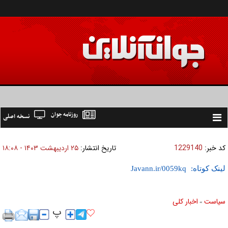
روزنامه جوان
نسخه اصلی
Toggle
navigation
کد خبر:
1229140
تاریخ انتشار:
۲۵ ارديبهشت ۱۴۰۳ - ۱۸:۰۸
لینک کوتاه:
سیاست
اخبار کلی
»