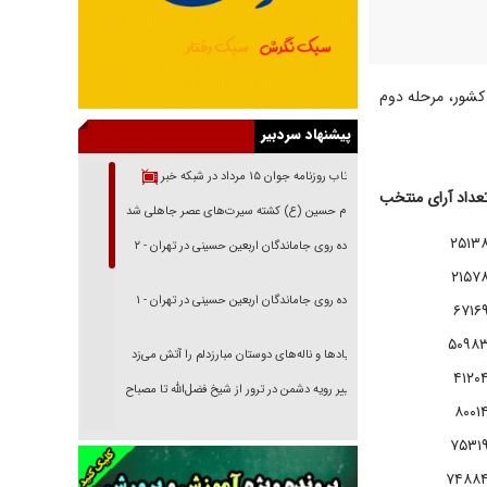
ستاد انتخابات کشور، مرحله دوم
پیشنهاد سردبیر
بازتاب روزنامه جوان ۱۵ مرداد در شبکه خبر
عداد آرای منتخب
امام حسین (ع) کشته سیرت‌های عصر جاهلی شد
۲۵۱۳
پیاده روی جاماندگان اربعین حسینی در تهران - ۲
۲۱۵۷
پیاده روی جاماندگان اربعین حسینی در تهران - ۱
۶۷۱۶
۵۰۹۸
فریاد‌ها و ناله‌های دوستان مبارزدلم را آتش می‌زد
۴۱۲۰
تغییر رویه دشمن در ترور از شیخ فضل‌الله تا مصباح
۸۰۰۱
یزدی
۷۵۳۱
خرید قسطی اولش خنده و آخرش گریه است!
۷۴۸۸
فوتبال و آن «بالا»!