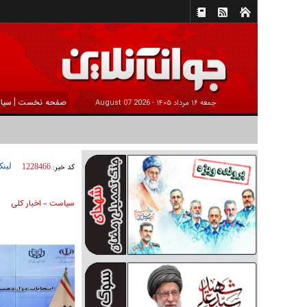
|
صفحه نخست
سیا
جمعه ۱۶ مرداد ۱۴۰۵ -
2026 August 07
لینک
کد خبر:
1228466
سیاست
اخبار کلی
»