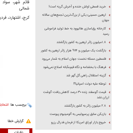
قائم شهر، سواد 
خرید قسطی اولش خنده و آخرش گریه است!
شمالی
اربعین حسینی؛ یکی از بزرگ‌ترین تجمع‌های سالانه
کرج، اشتهارد، فر
جهان
کارخانه رؤیاسازی هالیوود به خط تولید فراموشی
رسید
۱.۸میلیون زائر اربعین به کشور بازگشتند
بازگشت یک میلیون و ۹۷۴ هزار زائر اربعین به کشور
فلسطین مسئله نخست جهان اسلام به شمار می‌رود
فرهنگ با بخشنامه و نگاه قیم‌مآبانه اصلاح نمی‌شود
گزینه استقلال راهی گل گهر شد
توطئه علیه دولت اسپانیا؟!
قیمت گوسفند زنده ۳۰ درصد کاهش یافت؛ گوشت
ارزان نشد
برچسب ها:
انتخاب
۲.۸ میلیون زائر به کشور بازگشتند
بازیکن سابق پرسپولیس به آلومینیوم پیوست
گزارش خطا
خروج بازار اوراق امریکا از فرمان فدرال رزرو
نظرات