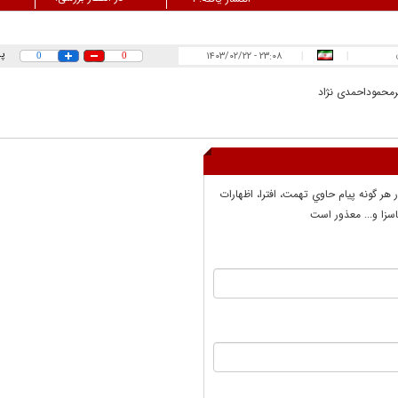
پ
۲۳:۰۸ - ۱۴۰۳/۰۲/۲۲
0
0
|
|
محموداحمدی نژاد
ر هر گونه پيام حاوي تهمت، افترا، اظهارات
سزا و... معذور است