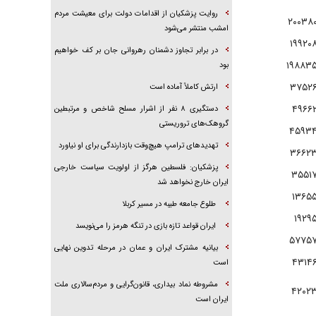
روایت پزشکیان از اقدامات دولت برای معیشت مردم
۲۰۰۳۸
امشب منتشر می‌شود
۱۹۹۲۰
در برابر تجاوز دشمنان رهروانی جان بر کف خواهیم
۱۹۸۸۳
بود
۳۷۵۲
ارتش کاملاً آماده است
۴۹۶۶
دستگیری ۸ نفر از اشرار مسلح شاخص و مرتبطین
گروهک‌های تروریستی
۴۵۹۳
تهدید‌های ترامپ هیچ‌وقت بازدارندگی برای او نیاورد
۳۶۶۲
پزشکیان: فلسطین هرگز از اولویت سیاست خارجی
۳۵۵۱
ایران خارج نخواهد شد
۱۳۶۵
طلوع جامعه طیبه در مسیر کربلا
۱۹۲۹
ایران قواعد تازه بازی در تنگه هرمز را می‌نویسد
۵۷۷۵
بیانیه مشترک ایران و عمان در مرحله تدوین نهایی
۴۳۱۴
است
مشروطه نماد بیداری، قانون‌گرایی و مردم‌سالاری ملت
۴۲۰۲
ایران است