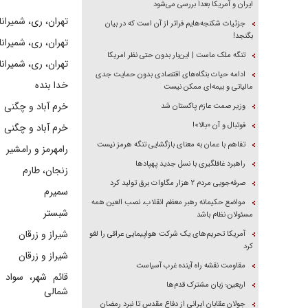
ایران و آمریکا بعداً بررسی می‌شود
تهران، ری، شمیران
جزئیات شکنجه‌هایم فراتر از آن است که در بیان
بگنجد!
تهران، ری، شمیران
تنگه ملک ماست | این‌بار بدون حتی نظر امریکا
تهران، ری، شمیران
ادامه حیات بنگاه‌های اقتصادی بدون حمایت جدی
خدا بنده
مالیاتی و بیمه‌ای ممکن نیست
خرم آباد و چگنی
وزیر صمت عازم پاکستان شد
فوتبال و آن «بالا»!
خرم آباد و چگنی
تفاهم با عمان به معنای بازگشایی تنگه هرمز نیست
رامهرمز و رامشیر
راهبرد غافلگیری با نسل جدید پهپاد‌ها
زنجان، طارم
صرفه‌جویی مردم ۲ هزار مگاوات برق تولید کرد
سمیرم
مواضع حکیمانه رهبر معظم انقلاب، نصب العین همه
شبستر
مسئولان نظام باشد
شیراز و زرقان
آمریکا تحریم‌های یک شرکت هواپیمایی عراقی را لغو
کرد
شیراز و زرقان
مقاومت نقشه راه آینده غرب آسیاست
قائم شهر، سواد 
اربعین؛ زبان مشترک قدم‌ها
شمالی
جولان عقابان ایرانی از دفاع مقدس تا نبرد رمضان