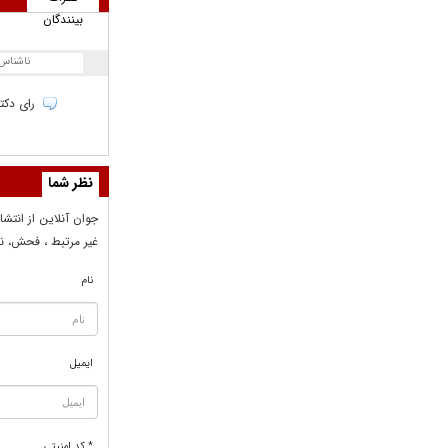
بینندگان
ناشناس
رای دکتر
نظر شما
جوان آنلاين از انتشا
غير مرتبط ، فحش، نا
نام
ایمیل
* کد امنیتی