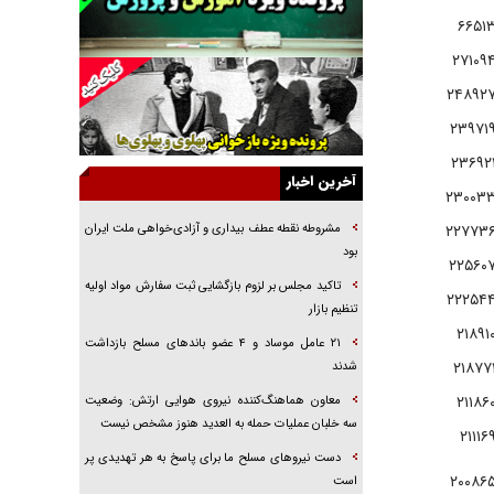
۶۶۵۱
راهبرد غافلگیری با نسل جدید پهپاد‌ها
۲۷۱۰۹
جنجال پزشکان تقلبی در صنعت زیبایی
۲۴۸۹۲
یهودی‌ها در ادبیات داستانی اروپا؛ از شکسپیر تا
دیکنز
۲۳۹۷۱
گفت‌وگو با خواهر یکی از شهدای جنگ رمضان/
۲۳۶۹۲
خواهرم فرمانده جهادی و اهل خدمت بی‌منت بود
آخرین اخبار
۲۳۰۰۳
جزئیات شکنجه‌هایم فراتر از آن است که در بیان
بگنجد!
۲۲۷۷۳
مشروطه نقطه عطف بیداری و آزادی‌خواهی ملت ایران
بود
۲۲۵۶۰
گزارش «جوان» از قوانین سخت‌گیرانه ۶ قاره در
برابر یورش به پاسگاه‌های پلیس
تاکید مجلس بر لزوم بازگشایی ثبت سفارش مواد اولیه
۲۲۲۵۴
تنظیم بازار
تحلیل ابعاد پیام رهبر انقلاب به حزب‌الله/ مقاومت
۲۱۸۹۱
نقشه راه آینده غرب آسیا
۲۱ عامل موساد و ۴ عضو باند‌های مسلح بازداشت
۲۱۸۷۷
شدند
۲۱۱۸۶
معاون هماهنگ‌کننده نیروی هوایی ارتش: وضعیت
سه خلبان عملیات حمله به العدید هنوز مشخص نیست
۲۱۱۱۶
دست نیرو‌های مسلح ما برای پاسخ به هر تهدیدی پر
۲۰۰۸۶
است