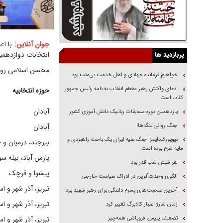
جوان آنلاین:
پربازدید ها
انتخابات دوازدهم
محسن اسلامی روز شنبه (۲۲ اردیبهشت ماه)، این اسامی را
خواهرم فرمانده جهادی و اهل خدمت بی‌منت بود
ادعای واکنش رهبر معظم انقلاب به نامه رئیس جمهور
حوزه انتخابیه
کذب است
آبادان
یازدهمین دوره مسابقات رباتیک دانش آموزی کشور
جنگ روانی تنگه‌ها!
آبادان
نیویورک‌تایمز: جنگ علیه ایران یک باخت راهبردی و
بیرجند، درمیان و
مایه شرم بوده است
پارس آباد، بیله سو
هر شبش شب قدر بود
پیشوا و قرچک
الگوی وحدت‌آفرین در ادراک سیاست خارجی
تبریز، آذر شهر و اس
آخرین صحبت‌های پسرم دلتنگی برای رهبر شهید بود
تبریز، آذر شهر و اس
زمان شارژ اعتبار کالابرگ تغییر کرد
تضعیف پلیس، فروپاشی همه‌چیز
تبریز، آذر شهر و اس