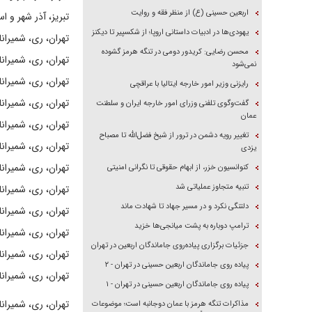
اربعین حسینی (ع) از منظر فقه و روایت
تبریز، آذر شهر و اس
یهودی‌ها در ادبیات داستانی اروپا؛ از شکسپیر تا دیکنز
تهران، ری، شمیران
محسن رضایی: کریدور دومی در تنگه هرمز گشوده
تهران، ری، شمیران
نمی‌شود
تهران، ری، شمیران
رایزنی وزیر امور خارجه ایتالیا با عراقچی
تهران، ری، شمیران
گفت‌وگوی تلفنی وزرای امور خارجه ایران و سلطنت
عمان
تهران، ری، شمیران
تغییر رویه دشمن در ترور از شیخ فضل‌الله تا مصباح
تهران، ری، شمیران
یزدی
تهران، ری، شمیران
کنوانسیون خزر، از ابهام حقوقی تا نگرانی امنیتی
تنبیه متجاوز عملیاتی شد
تهران، ری، شمیران
دلتنگی نکرد و در مسیر جهاد تا شهادت ماند
تهران، ری، شمیران
ترامپ دوباره به پشت میانجی‌ها خزید
تهران، ری، شمیران
جزئیات برگزاری پیاده‌روی جاماندگان اربعین در تهران
تهران، ری، شمیران
پیاده روی جاماندگان اربعین حسینی در تهران - ۲
تهران، ری، شمیران
پیاده روی جاماندگان اربعین حسینی در تهران - ۱
تهران، ری، شمیران
مذاکرات تنگه هرمز با عمان دوجانبه است؛ موضوعات