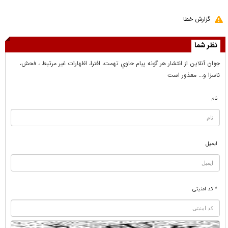
گزارش خطا
نظر شما
جوان آنلاين از انتشار هر گونه پيام حاوي تهمت، افترا، اظهارات غير مرتبط ، فحش،
ناسزا و... معذور است
نام
ایمیل
* کد امنیتی