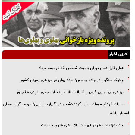
یهودی‌ها در ادبیات داستانی اروپا؛ از شکسپیر تا دیکنز
گفت‌وگو با خواهر یکی از شهدای جنگ رمضان/ خواهرم فرمانده جهادی و
اهل خدمت بی‌منت بود
جزئیات شکنجه‌هایم فراتر از آن است که در بیان بگنجد!
گزارش «جوان» از قوانین سخت‌گیرانه ۶ قاره در برابر یورش به پاسگاه‌های
آخرین اخبار
پلیس
هوای قابل قبول تهران با ثبت شاخص ۸۵ در نیمه مرداد
تحلیل ابعاد پیام رهبر انقلاب به حزب‌الله/ مقاومت نقشه راه آینده غرب آسیا
ترافیک سنگین در جاده چالوس/ تردد روان در مرز‌های زمینی کشور
گفت‌و‌گو اختصاصی با همسر فرمانده شهید حزب‌الله لبنان/ هر شبش شب
مرز‌های ایران زیر ذره‌بین اشراف اطلاعاتی/مقابله جدی با پدیده قاچاق
قدر بود
عملیات انهدام مهمات عمل نکرده دشمن در آذربایجان‌غربی/ مردم نگران صدای
انفجار نباشند
ثبت پنج تالاب قم در فهرست تالاب‌های قانون حفاظت