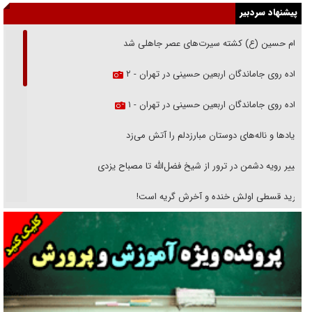
پیشنهاد سردبیر
امام حسین (ع) کشته سیرت‌های عصر جاهلی شد
پیاده روی جاماندگان اربعین حسینی در تهران - ۲
پیاده روی جاماندگان اربعین حسینی در تهران - ۱
فریاد‌ها و ناله‌های دوستان مبارزدلم را آتش می‌زد
تغییر رویه دشمن در ترور از شیخ فضل‌الله تا مصباح یزدی
خرید قسطی اولش خنده و آخرش گریه است!
فوتبال و آن «بالا»!
راهبرد غافلگیری با نسل جدید پهپاد‌ها
جنجال پزشکان تقلبی در صنعت زیبایی