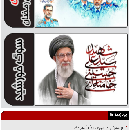
پربازدید ها
از «هَلْ مِنْ ناصِرٍ» تا «اُمَّةً واحِدَةً»