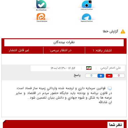
گزارش خطا
نظرات بینندگان
در انتظار بررسی:
غیر قابل انتشار:
انتشار یافته:
۱
علي اصغر كريمي
۱۶:۵۶ - ۱۴۰۰/۰۶/۳۰
|
|
پاسخ
0
0
قوانين سرمايه داري و ترجمه شده وارداتي زمينه ساز فساد است.
در قانون برنامه و بودجه بايد جايگاه حضور مردم در اقتصاد و ساير
عرصه ها به شكل و شيوه جهادي و دانش بنيان تضمين شود .
ان شاءالله
نظر شما