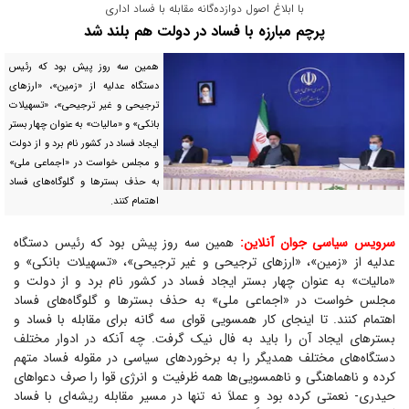
با ابلاغ اصول دوازده‌گانه مقابله با فساد اداری
پرچم مبارزه با فساد در دولت هم بلند شد
همین سه روز پیش بود که رئیس
دستگاه عدلیه از «زمین»، «ارز‌های
ترجیحی و غیر ترجیحی»، «تسهیلات
بانکی» و «مالیات» به عنوان چهار بستر
ایجاد فساد در کشور نام برد و از دولت
و مجلس خواست در «اجماعی ملی»
به حذف بستر‌ها و گلوگاه‌های فساد
اهتمام کنند.
سرویس سیاسی جوان آنلاین:
همین سه روز پیش بود که رئیس دستگاه
عدلیه از «زمین»، «ارز‌های ترجیحی و غیر ترجیحی»، «تسهیلات بانکی» و
«مالیات» به عنوان چهار بستر ایجاد فساد در کشور نام برد و از دولت و
مجلس خواست در «اجماعی ملی» به حذف بستر‌ها و گلوگاه‌های فساد
اهتمام کنند. تا اینجای کار همسویی قوای سه گانه برای مقابله با فساد و
بستر‌های ایجاد آن را باید به فال نیک گرفت. چه آنکه در ادوار مختلف
دستگاه‌های مختلف همدیگر را به برخورد‌های سیاسی در مقوله فساد متهم
کرده و ناهماهنگی و ناهمسویی‌ها همه ظرفیت و انرژی قوا را صرف دعوا‌های
حیدری- نعمتی کرده بود و عملاَ نه تنها در مسیر مقابله ریشه‌ای با فساد