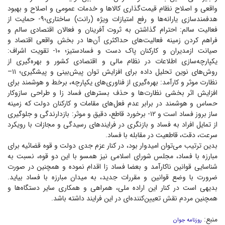
واقعی و اصلاح نظام قیمت‌گذاری کالا‌ها و خدمات عمومی و اصلاح و بهبود
هدفمند‌سازی یارانه‌ها و رفع امتیازات ویژه (رانت) ساختاری؛۹- حمایت از
فعالیت سالم: احترام گذاشتن به ثروت آفرینان و فعالان اقتصادی سالم و
فراهم کردن زمینه فعالیت‌های حداکثری آن‌ها در بخش واقعی اقتصاد و
صیانت ازمدیران و کارکنان پاک دست و فسادستیز؛ ۱۰- تقویت اشراف:
یکپارچه‌سازی اطلاعات در نظام مالی و اقتصادی کشور و بهره‌گیری از
روش‌های نوین تحلیل داده برای افزایش توان پیش‌بینی و پیشگیری؛ ۱۱–
نظارت موثر و کارآمد: بهره‌گیری از فناوری‌های یکپارچه، برخط و هوشمند برای
افزایش اثر بخشی نظارت‌ها و حذف بستر‌های فساد زا و طراحی سازوکار
حساس و هوشمند در برابر عدم فعل‌های مقامات و کارکنان دولت که زمینه
ساز بروز فساد است و ۱۲- برخورد قاطع، دقیق و موثر: بازدارندگی و جلوگیری
از تمایل افراد به فساد و بازنگری در فرایند‌های رسیدگی و مجازات با رویکرد
سرعت، دقت، قاطعیت در مقابله با فساد.
بدین ترتیب می‌توان امیدوار بود، در کنار عزم جدی دولت و قوه قضائیه برای
مبارزه با فساد، مجلس شورای اسلامی نیز همسو با این دو قوه، نسبت به
شناسایی قوانین ناکارآمد و بعضا فساد زا اقدام نموده و همچنین در صورت
ضرورت با وضع قوانین و مقررات جدید، به میدان مبارزه با فساد بیاید.
بدیهی است در کنار این اراده ملی، همراهی و همکاری سایر دستگاه‌ها و
همچنین مردم نقش تعیین‌کننده‌ای در این فرایند داشته باشد.
منبع:
روزنامه جوان