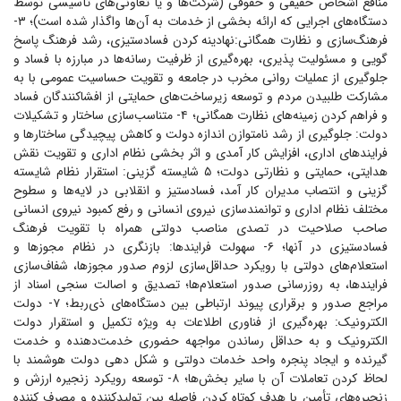
منافع اشخاص حقیقی و حقوقی (شرکت‌ها و یا تعاونی‌های تأسیسی توسط
دستگاه‌های اجرایی که ارائه بخشی از خدمات به آن‌ها واگذار شده است)؛ ۳-
فرهنگ‌سازی و نظارت همگانی:نهادینه کردن فسادستیزی، رشد فرهنگ پاسخ
گویی و مسئولیت پذیری، بهره‌گیری از ظرفیت رسانه‌ها در مبارزه با فساد و
جلوگیری از عملیات روانی مخرب در جامعه و تقویت حساسیت عمومی با به
مشارکت طلبیدن مردم و توسعه زیرساخت‌های حمایتی از افشا‌کنندگان فساد
و فراهم کردن زمینه‌های نظارت همگانی؛ ۴- متناسب‌سازی ساختار و تشکیلات
دولت: جلوگیری از رشد نامتوازن اندازه دولت و کاهش پیچیدگی ساختار‌ها و
فرایند‌های اداری، افزایش کار آمدی و اثر بخشی نظام اداری و تقویت نقش
هدایتی، حمایتی و نظارتی دولت؛ ۵ شایسته گزینی: استقرار نظام شایسته
گزینی و انتصاب مدیران کار آمد، فسادستیز و انقلابی در لایه‌ها و سطوح
مختلف نظام اداری و توانمند‌سازی نیروی انسانی و رفع کمبود نیروی انسانی
صاحب صلاحیت در تصدی مناصب دولتی همراه با تقویت فرهنگ
فسادستیزی در آنها؛ ۶- سهولت فرایندها: بازنگری در نظام مجوز‌ها و
استعلام‌های دولتی با رویکرد حداقل‌سازی لزوم صدور مجوزها، شفاف‌سازی
فرایند‌ها، به روز‌رسانی صدور استعلام‌ها؛ تصدیق و اصالت سنجی اسناد از
مراجع صدور و برقراری پیوند ارتباطی بین دستگاه‌های ذی‌ربط؛ ۷- دولت
الکترونیک: بهره‌گیری از فناوری اطلاعات به ویژه تکمیل و استقرار دولت
الکترونیک و به حداقل رساندن مواجهه حضوری خدمت‌دهنده و خدمت
گیرنده و ایجاد پنجره واحد خدمات دولتی و شکل دهی دولت هوشمند با
لحاظ کردن تعاملات آن با سایر بخش‌ها؛ ۸- توسعه رویکرد زنجیره ارزش و
زنجیره‌های تأمین با هدف کوتاه کردن فاصله بین تولید‌کننده و مصرف کننده