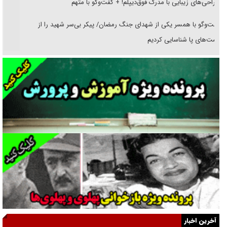
جراحی‌های زیبایی با مدرک فوق‌دیپلم! + گفت‌وگو با متهم
گفت‌وگو با همسر یکی از شهدای جنگ رمضان/ پیکر بی‌سر شهید را از
انگشت‌های پا شناسایی کردیم
نسلی که آنلاین الگو می‌گیرد
گفت‌وگو با آیت‌الله جاودان/ جفای مخالفان مکانت معنوی رهبر شهید را
ارتقا می‌داد
راننده مست به قانون می‌خندد
همه آقای دوربینی شده‌ایم!
قصه ناتمام سرویس مدارس
آیا مقاومت فلسطین خلع‌سلاح می‌شود؟
الگوی وحدت‌آفرین در ادراک سیاست خارجی
آخرین اخبار