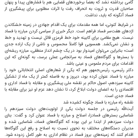
گامی برداشته نشد که بعضاً برخورد‌های قضایی هم با فشار‌های پیدا و پنهان
صاحبان قدرت و ثروت به انحراف رفت یا اثرات مطلوبی برای پیشگیری از
فساد آنگونه که باید، نداشت.
در شرایط کنونی، اما همه مقدمات برای یک اقدام جهادی در زمینه خشکاندن
اژد‌های هفت‌سر فساد فراهم است. دیگر خبری از سیاسی کردن مبارزه با فساد
نیست. هیچ مقامی برای کابینه خود خط قرمزی قائل نیست و تهدید و خط
و نشان نمی‌کشد. همسویی قوا کاملاً محسوس و ناشی از یک اراده جدی
است؛ بنابراین می‌توان امیدوار بود در یک چشم انداز منطقی، مبارزه ریشه‌ای
با بستر‌ها و گلوگاه‌های فساد به سرانجامی عملی برسد، به گونه‌ای که این
اقدامات برای مردم ملموس و عینی باشد.
دکتر رئیسی، رئیس‌جمهور هم که یکی از شعار‌های اصلی انتخاباتی خود را
مبارزه با فساد عنوان کرده بود، دیروز و به فاصله کمتر از یک ماه از تشکیل
کابینه سیزدهم، اصول حاکم بر نقشه ملی پیشگیری و مقابله با فساد اداری و
اقتصادی را به اعضای دولت ابلاغ کرد، تا نشان دهد عزم او نیز برای مقابله با
فساد جدی است.
نقشه راه مبارزه با فساد چگونه کشیده شد
آیت‌الله رئیسی در جلسه دولت یکی از اولویت‌های دولت سیزدهم را
شناسایی بستر‌های فسادزا، اصلاح و مبارزه با فساد عنوان کرد و گفت: بنای
دولت سیزدهم از ابتدا بر این بوده که گلوگاه‌های فساد، شناسایی شده و
مدیران دستگاه‌های مختلف به نحوی نسبت به اصلاح و رفع این گلوگاه‌ها
اقدام کنند که زمینه‌های بروز فساد در نظام اداری به طور کامل زدوده شود.