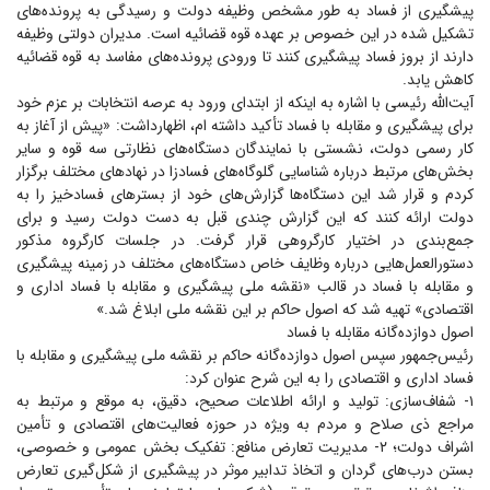
پیشگیری از فساد به طور مشخص وظیفه دولت و رسیدگی به پرونده‌های
تشکیل شده در این خصوص بر عهده قوه قضائیه است. مدیران دولتی وظیفه
دارند از بروز فساد پیشگیری کنند تا ورودی پرونده‌های مفاسد به قوه قضائیه
کاهش یابد.
آیت‌الله رئیسی با اشاره به اینکه از ابتدای ورود به عرصه انتخابات بر عزم خود
برای پیشگیری و مقابله با فساد تأکید داشته ام، اظهارداشت: «پیش از آغاز به
کار رسمی دولت، نشستی با نمایندگان دستگاه‌های نظارتی سه قوه و سایر
بخش‌های مرتبط درباره شناسایی گلوگاه‌های فسادزا در نهاد‌های مختلف برگزار
کردم و قرار شد این دستگاه‌ها گزارش‌های خود از بستر‌های فسادخیز را به
دولت ارائه کنند که این گزارش چندی قبل به دست دولت رسید و برای
جمع‌بندی در اختیار کارگروهی قرار گرفت. در جلسات کارگروه مذکور
دستورالعمل‌هایی درباره وظایف خاص دستگاه‌های مختلف در زمینه پیشگیری
و مقابله با فساد در قالب «نقشه ملی پیشگیری و مقابله با فساد اداری و
اقتصادی» تهیه شد که اصول حاکم بر این نقشه ملی ابلاغ شد.»
اصول دوازده‌گانه مقابله با فساد
رئیس‌جمهور سپس اصول دوازده‌گانه حاکم بر نقشه ملی پیشگیری و مقابله با
فساد اداری و اقتصادی را به این شرح عنوان کرد:
۱- شفاف‌سازی: تولید و ارائه اطلاعات صحیح، دقیق، به موقع و مرتبط به
مراجع ذی صلاح و مردم به ویژه در حوزه فعالیت‌های اقتصادی و تأمین
اشراف دولت؛ ۲- مدیریت تعارض منافع: تفکیک بخش عمومی و خصوصی،
بستن درب‌های گردان و اتخاذ تدابیر موثر در پیشگیری از شکل‌گیری تعارض