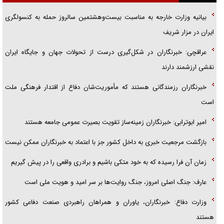
گفتگوی دکتر اخوان مدیرمسئول روزنامه جوان با برنامه تلویزیونی «نبرد
بیانیه وزارت خارجه به مناسبت بیست‌وهشتمین سالروز حمله به کنسولگری
هرمز»
ایران در مزار شریف
امام حسین (ع) کشته سیرت‌های عصر جاهلی شد
عراقچی: خبرنگاران در شکل‌گیری درست از تحولات جهان و جایگاه ایران
فریاد‌ها و ناله‌های دوستان مبارزدلم را آتش می‌زد
نقشی ارزشمند دارند
خبرنگاران رزمندگانی هستند که مأموریت‌شان دفاع از اقتدار فرهنگی ملت
است
امیر ابوترابی: خبرنگاران زمینه‌ساز تقویت بصیرت عمومی جامعه هستند
بازگشت مرجعیت خبری به داخل کشور جز با اعتماد به خبرنگاران ممکن نیست
زمان آن فرا رسیده که به خود متکی باشیم و برادری واقعی را در پیش گیریم
عارف: جنگ اصلی امروز، جنگ روایت‌ها بر سر امید و هویت ملی است
وزارت دفاع: خبرنگاران، یاوران و همراهان راهبردی صنعت دفاعی کشور
هستند