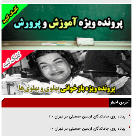
گفت‌وگو با همسر یکی از شهدای جنگ رمضان/ پیکر بی‌سر شهید را از
انگشت‌های پا شناسایی کردیم
نسلی که آنلاین الگو می‌گیرد
گفت‌وگو با آیت‌الله جاودان/ جفای مخالفان مکانت معنوی رهبر شهید را
ارتقا می‌داد
راننده مست به قانون می‌خندد
همه آقای دوربینی شده‌ایم!
قصه ناتمام سرویس مدارس
آخرین اخبار
آیا مقاومت فلسطین خلع‌سلاح می‌شود؟
پیاده روی جاماندگان اربعین حسینی در تهران - ۲
الگوی وحدت‌آفرین در ادراک سیاست خارجی
پیاده روی جاماندگان اربعین حسینی در تهران - ۱