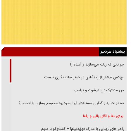
پیشنهاد سردبیر
نوجوانانی که ربات می‌سازند و آینده را
هیچ‌کس بیشتر از زیدآبادی در خطر ساده‌انگاری نیست
رقص مشترک دن کیشوت و ترامپ
دنده دولت به واگذاری مسئله‌دار ایران‌خودرو/ خصوصی‌سازی یا انحصار؟
غریزه‌ی بقا و آقای باقی و رفقا
جراحی‌های زیبایی با مدرک فوق‌دیپلم! + گفت‌وگو با متهم