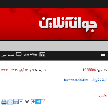
روزنامه جوان
نسخه اصلی
Toggle
navigation
کد خبر:
1025586
تاریخ انتشار:
۱۲ آبان ۱۳۹۹ - ۱۱:۴۳
لینک کوتاه:
عکس