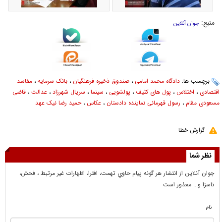
منبع:
جوان آنلاین
برچسب ها:
دادگاه محمد امامی
،
صندوق ذخیره فرهنگیان
،
بانک سرمایه
،
مفاسد
اقتصادی
،
اختلاس
،
پول های کثیف
،
پولشویی
،
سینما
،
سریال شهرزاد
،
عدالت
،
قاضی
مسعودی مقام
،
رسول قهرمانی نماینده دادستان
،
عکاس
،
حمید رضا نیک عهد
گزارش خطا
نظر شما
جوان آنلاين از انتشار هر گونه پيام حاوي تهمت، افترا، اظهارات غير مرتبط ، فحش،
ناسزا و... معذور است
نام