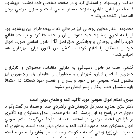
عدالت از پيشنهاد او استقبال كرد و در صفحه شخصي خود نوشت: «پيشنهاد
قاليباف در اعلان دارايي نامزدها بسيار اساسي است و ميزان مردمي بودن
نامزدها را شفاف مي‌كند.»
معصومه ابتكار معاون روحاني نيز در حالي كه قاليباف طراح اين پيشنهاد بود
او را به اجراي پيشنهاد خود دعوت و آن را جابه جا كرد و نوشت: «آقاي
شهردار! آقايان روحاني و جهانگيري طبق اصل 142 قانون اساسي صورت اموال
خود و بستگان را اعلام كرده‌اند، كاش اين قانون براي شهرداران هم
اجرامي‌شد.»
گفتني است در قانون رسيدگي به دارايي مقامات، مسئولان و كارگزاران
جمهوري اسلامي ايران، شهرداران و مشاوران و معاونان رئيس‌جمهوري نيز
مشمول اعلام عمومي اموال خود و پسران و همسر خود هستند كه احتمالاً
بايد مشمول خانم ابتكار و پسر ايشان نيز بشود.
عبدي: اعلام اموال عمومي مورد تأكيد ائمه و علماي ديني است
دكتر بيژن عبدي، مدير كل پژوهش‌هاي راهبردي صدا و سيما، در گفت‌وگو با
«جوان»، در پاسخ به اين پرسش كه اعلام عمومي اموال مسئولان چه تأثيري
بر افزايش اعتماد مردمي در آستانه انتخابات دارد؟ مي‌گويد: اعلام عمومي
اموال مسئولان همواره مورد تأكيد ائمه و علماي ديني بوده است، به طوري كه
حضرت علي(ع) زماني كه به حكومت رسيدند، اموال‌شان را به مردم اعلام