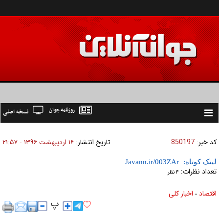
روزنامه جوان
نسخه اصلی
Toggle
navigation
کد خبر:
850197
تاریخ انتشار:
۱۶ ارديبهشت ۱۳۹۶ - ۲۱:۵۷
لینک کوتاه:
تعداد نظرات:
۴ نظر
اقتصاد
اخبار کلی
»