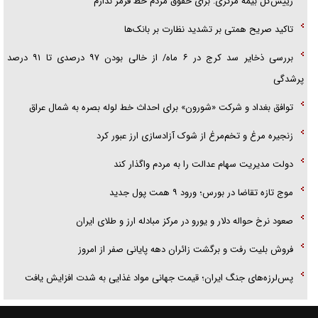
رییس‌کل بیمه مرکزی: برای حقوق مردم خط قرمز ندارم
تاکید صریح همتی بر تشدید نظارت بر بانک‌ها
بررسی ذخایر سد کرج در ۶ ماه/ از خالی بودن ۹۷ درصدی تا ۹۱ درصد
پرشدگی
توافق بغداد و شرکت «شورون» برای احداث خط لوله بصره به شمال عراق
زنجیره مرغ و تخم‌مرغ از شوک آزادسازی ارز عبور کرد
دولت مدیریت سهام عدالت را به مردم واگذار کند
موج تازه تقاضا در بورس؛ ورود ۹ همت پول جدید
صعود نرخ حواله دلار و یورو در مرکز مبادله ارز و طلای ایران
فروش بلیت رفت و برگشت زائران دهه پایانی صفر از امروز
پس‌لرزه‌های جنگ ایران؛ قیمت جهانی مواد غذایی به شدت افزایش یافت