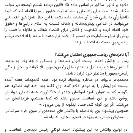
علاوه بر قانون مذكور بر اساس ماده 35 قانون برنامه ششم توسعه نيز دولت
مكلف شده است براي راه‌اندازي سامانه ثبت حقوق و مزايا اقدام كند كه البته
ظاهراً رأي به علني شدن آن سامانه داده نشد، با اين حال نامزدهاي انتخاباتي
مي‌توانند در اقدامي پيش‌دستانه و شفاف نسبت به اعلام دارايي‌ها و حقوق
خود اقدام كرده و شفافيت و تلاش براي اقتصاد شفاف و مقابله با فساد را
پيش از قبول مسئوليت در دستور كار خود قرار دهند تا مردم با اطلاعات بيشتر
و كامل‌تري دست به انتخاب بزنند.
آيا نامزدهاي رياست‌جمهوري استقبال مي‌كنند؟
پس از چالش اعلام ليست اموال نامزدها و بستگان درجه يك به مردم،
گمانه‌زني‌ها درباره تمايل يا عدم تمايل رئيس‌جمهور بالا گرفته و محل زندگي
رئيس‌جمهور را مدنظر خود قرارداده‌اند.
محمدباقر قاليباف در مناظره پيشنهاد كرده بود: همه كانديداها هفته آينده
ليست اموال‌شان را به مردم اعلام كنند. وي گفته بود: «به قوه قضائيه هم
بگوييم كه به عنوان نامزد اموالمان چقدر است؟ ثروت همه اعضاي دولتمان
روشن باشد و اين شفافيت معلوم باشد كه كجا هستيم، فرزندانمان چه
مي‌كنند، اگر اين گونه شد، فساد اينگونه از بين مي‌رود.»
همچنين پيشنهاد وي بلافاصله با واكنش‌هاي متعددي از سوي افراد سرشناس
و مسئولان دولتي به ويژه در فضاي مجازي همراه شد.
در اولين واكنش به اين پيشنهاد احمد توكلي رئيس ديده‌بان شفافيت و