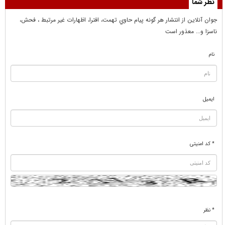
نظر شما
جوان آنلاين از انتشار هر گونه پيام حاوي تهمت، افترا، اظهارات غير مرتبط ، فحش،
ناسزا و... معذور است
نام
ایمیل
* کد امنیتی
* نظر