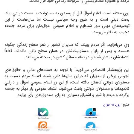
كردند و همواره ساده‌زيستي را سرلوحه زندگي خود قرار دادند.
وي معتقد است اعلام اموال قبل از رسيدن به مسئوليت يا سمت دولتي، يك
بحث ديني است و به هيچ وجه سياسي نيست اما سال‌هاست از اين
توصيه‌هاي ديني دور شده‌ايم و اعلام عمومي اموال‌مان براي مردم جامعه
عجيب به نظر مي‌رسد.
وي مي‌افزايد: اگر مردم ببينند كه مديران كشور از نظر سطح زندگي چگونه
هستند و پس از پايان مسئوليت‌شان در همان سطح باقي ماندند، قطعاً
اعتمادشان بيشتر شده و در تمام مسائل كشور در صحنه مي‌مانند.
اين پژوهشگر اقتصادي مي‌گويد: با توجه به فساد‌هاي مالي و حقوق‌هاي
نجومي برخي از مديران كه دراين سال‌ها علني شده، اعتماد مردم نسبت به
مسئولان دولتي كاهش يافته است، از اين رو اعلام عمومي اموال و دارايي
كانديداها و مسئولان دولتي باعث مي‌شود، اعتماد عمومي بار ديگر به جامعه
برگردد و مردم با شور و اشتياق بسياري به پاي صندوق‌هاي رأي بيايند.
منبع:
روزنامه جوان