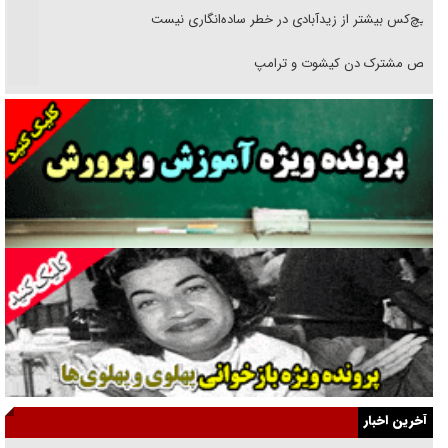
هیچ‌کس بیشتر از زیدآبادی در خطر ساده‌انگاری نیست
رقص مشترک دن کیشوت و ترامپ
دنده دولت به واگذاری مسئله‌دار ایران‌خودرو/ خصوصی‌سازی یا انحصار؟
غریزه‌ی بقا و آقای باقی و رفقا
جراحی‌های زیبایی با مدرک فوق‌دیپلم! + گفت‌وگو با متهم
گفت‌وگو با همسر یکی از شهدای جنگ رمضان/ پیکر بی‌سر شهید را از
انگشت‌های پا شناسایی کردیم
نسلی که آنلاین الگو می‌گیرد
گفت‌وگو با آیت‌الله جاودان/ جفای مخالفان مکانت معنوی رهبر شهید را
ارتقا می‌داد
آخرین اخبار
راننده مست به قانون می‌خندد