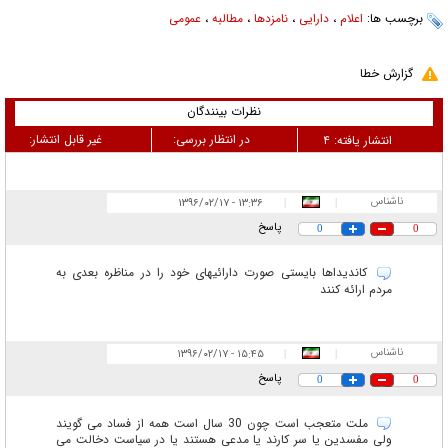
برچسب ها:
اعلام
،
دارایی
،
نامزدها
،
مطالبه
،
عمومی
گزارش خطا
نظرات بینندگان
در انتظار بررسی:
غیر قابل انتشار:
انتشار یافته:
۴
ناشناس
۱۳:۳۶ - ۱۳۹۶/۰۲/۱۷
|
|
پاسخ
0
0
کاندیداها بایستی صورت دارائیهای خود را در مناظره بعدی به
مردم ارائه کنند
ناشناس
۱۵:۴۵ - ۱۳۹۶/۰۲/۱۷
|
|
پاسخ
0
0
ملت متعجب است چون 30 سال است همه از فساد می گویند
ولی مفسدین یا سر کارند یا مدعی هستند یا در سیاست دخالت می