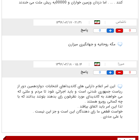
کنند . ... . اما دزدان وزمین خواران و 00000به ریش ملت می خندند
ناشناس
۲۱:۳۱ - ۱۳۹۶/۰۲/۱۷
|
|
پاسخ
0
0
مگه روحانیه و جهانگیری میزارن
میرزا
۱۵:۱۴ - ۱۳۹۶/۰۲/۱۸
|
|
پاسخ
0
0
این امر اعلام دارایی های کاندیداهای انتخابات دوازدهمین دور از
ریاست جمهوری شدنی است و باید اجرائی شود تا مردم و ملتی که
می خواهند به کاندیدای مورد نظرشون رای بدهند بتونند بدانند که با
چه کسانی روبرو هستند .
لذا این امر باید اتفاق بیافتد .
خواست قطعی ما رای دهندگان این است و جز این نیست .
یا علی مددی .