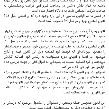
گذشت چند سال و با اينكه سمت رياست صندوق بين‌المللي پول را بر عهده
داشته به اتهام نقش داشتن در پرداخت غيرواقعي غرامت ورشكستگي به
صاحب شركت آديداس بارها به دادگاه احضار شده است.
در كشور ما نيز قوانين مناسبي در اين باره وجود دارد كه بر اساس اصل 123
قانون اساسي تهيه و در سال 94 تصويب شده است.
قانون رسيدگي به دارايي مقامات، مسئولان و كارگزاران جمهوري اسلامي ايران
مصوب ۹ آبان ۱۳۹۴ مجمع تشخيص مصلحت نظام يكي از قوانين مترقي در
اين باره است كه در چهار ماده و 22 بند مقامات تعيين شده در اصل ۱۴۲
قانون اساسي را مكلف به چاپ فهرست دارايي‌هاي خود، همسر و فرزندانشان
را مطابق آيين‌نامه‌اي كه توسط قوه قضائيه ذيل اين قانون تهيه و ابلاغ
مي‌شود، در ابتدا و انتهاي دوره مسئوليت به رئيس قوه‌ قضائيه گزارش
مي‌دهند و قوه قضائيه نسبت به رسيدگي به اموال آنان از جهت بررسي عدم
افزايش من غير حق اقدام مي‌كند.
همچنين در اين قانون تأكيد شده است: به منظور افزايش اعتماد عمومي مردم
به مسئولان جمهوري اسلامي ايران و ارتقاي سلامت اداري از تاريخ لازم‌الاجرا
شدن اين قانون، يكي از شرايط تصدي سمت‌هاي موضوع اين قانون، تعهد به
ارائه فهرست دارايي‌هاي خود، همسر و فرزندان تحت تكفل، در قالب
خوداظهاري به قوه قضائيه است.
اين قانون همچنين طيف وسيعي از مسئولان را مشمول مي‌شود كه دربيش از
24 بند و چهارماده ديگر به سمت‌هايشان اشاره شده است.