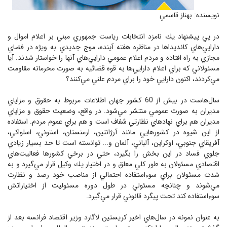
نویسنده: بهناز قاسمي
در پي پيشنهاد يك نامزد انتخابات رياست جمهوري مبني بر اعلام اموال و
دارايي‌هاي كانديداها در مناظره هفته آينده، موج جديدي به ويژه در فضاي
مجازي به راه افتاده و مردم اعلام عمومي دارايي‌هاي آنها را خواستار شدند. آيا
مسئولاني كه براي اعلام دارايي‌ها به قوه قضائيه به صورت محرمانه مقاومت
مي‌كردند، اكنون دارايي خود را براي مردم علني مي‌كنند؟
سال‌هاست در بيش از 60 كشور جهان اطلاعات مربوط به حقوق و مزاياي
مديران به صورت عمومي منتشر مي‌شود. در واقع، وضعيت حقوق و مزاياي
مديران هم براي نهادهاي نظارتي شفاف است و هم براي عموم مردم. استفاده
از اين شيوه در كشورهايي مانند آرژانتين، ارمنستان، استوني، اسلواكي،
آفريقاي جنوبي، اوكراين، آلباني، آلمان و... توانسته است تا حد بسيار زيادي
جلوي فساد در اين بخش را بگيرد، حتي در برخي كشورها فعاليت‌هاي
اقتصادي مسئولان به طور كلي معلق و در اختيار يك وكيل قرار مي‌گيرد و به
شدت مسئولان براي سوءاستفاده احتمالي از مناصب خود رصد و نظارت
مي‌شوند و چنانچه مسئولي در طول دوره مسئوليت از اختياراتش
سوءاستفاده كند تحت پيگرد قانوني قرار مي‌گيرد.
به عنوان نمونه در سال‌هاي اخير كريستين لاگارد وزير اقتصاد فرانسه بعد از