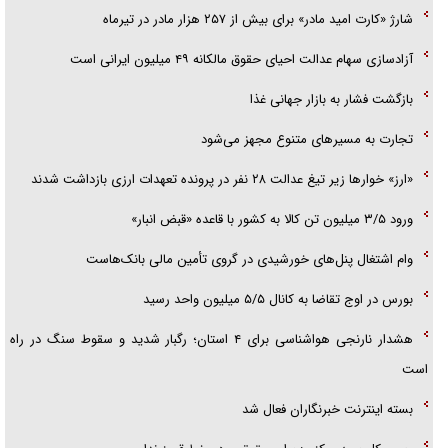
شارژ «کارت امید مادر» برای بیش از ۲۵۷ هزار مادر در تیرماه
همه آقای دوربینی شده‌ایم!
آزادسازی سهام عدالت احیای حقوق مالکانه ۴۹ میلیون ایرانی است
قصه ناتمام سرویس مدارس
بازگشت فشار به بازار جهانی غذا
آیا مقاومت فلسطین خلع‌سلاح می‌شود؟
تجارت به مسیر‌های متنوع مجهز می‌شود
«ارز» خوار‌ها زیر تیغ عدالت ۲۸ نفر در پرونده تعهدات ارزی بازداشت شدند
ورود ۳/۵ میلیون تن کالا به کشور با قاعده «قبض انبار»
وام اشتغال پنل‌های خورشیدی در گروی تأمین مالی بانک‌هاست
بورس در اوج تقاضا به کانال ۵/۵ میلیون واحد رسید
هشدار نارنجی هواشناسی برای ۴ استان؛ رگبار شدید و سقوط سنگ در راه
است
بسته اینترنت خبرنگاران فعال شد