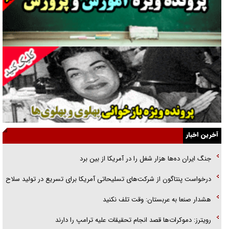
جراحی‌های زیبایی با مدرک فوق‌دیپلم! + گفت‌وگو با متهم
گفت‌وگو با همسر یکی از شهدای جنگ رمضان/ پیکر بی‌سر شهید را از
انگشت‌های پا شناسایی کردیم
نسلی که آنلاین الگو می‌گیرد
گفت‌وگو با آیت‌الله جاودان/ جفای مخالفان مکانت معنوی رهبر شهید را
ارتقا می‌داد
آخرین اخبار
راننده مست به قانون می‌خندد
جنگ ایران ده‌ها هزار شغل را در آمریکا از بین برد
همه آقای دوربینی شده‌ایم!
درخواست پنتاگون از شرکت‌های تسلیحاتی آمریکا برای تسریع در تولید سلاح
قصه ناتمام سرویس مدارس
هشدار صنعا به عربستان: وقت تلف نکنید
آیا مقاومت فلسطین خلع‌سلاح می‌شود؟
رویترز: دموکرات‌ها قصد انجام تحقیقات علیه ترامپ را دارند