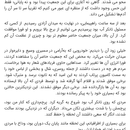
محو می شدند. گاهی نه آغازی برای این جمعیت پیدا بود و نه پایانی؛ فقط
این حس وجود داشت که از منظره ای عبور می کنیم که تقریباً سر تا سر آن را
آدم‌ها تشکیل می داند.
بعد از سه ساعت راهپیمایی، در نهایت به میدان آزادی رسیدیم. از کسی که
مسئول تانکر آب بود پرسیدیم می توانیم از برج بالا برویم و او فورا موافقت
کرد. از آن بالا، میزان جمعیت حاضر معلوم تر بود و چیزی از عظمت آن کم
نشده بود.
خیلی زود آن را دیدیم: خودرویی که به‌آرامی در مسیری وسیع و دایره‌وار در
میدان حرکت می‌کرد. به محض این که جمعیت حاضر آن را مشاهده کردند،
فورا انرژی آن ها تغییر کرد. صداهایی حاوی فریادهای شعار به هوا برخاست،
مردم هر چه در دست داشتند از جمله روسری، شال و بخشی از لباس خود را
به سمت کامیون پرتاب کردند به این امید که به تابوت برسد و متبرک شود.
برخی موفق شدند و اقلام آنها گرفته شد و توسط فردی که آن بالا ایستاده
بود به آن ها بازگردانده شد. برخی دیگر موفق نشدند. این نزدیکترین حالتی
بود که بسیاری خود را به پیکر رسانده بودند.
مردی که روی تانکر آب بود شروع به گریه کرد. پرچم‌داری که کنار من بود،
پرچمش را با شدت بیشتری تکان می‌داد. دیگران که در نزدیکی بودند ساکت
شدند، انگار که سعی داشتند آن لحظه را حفظ کنند.
برای بسیاری از اطرافیانم، این لحظه مانند پایان یک دوران بود، وداع با مردی
که مورد احترام هوادارانش بود.