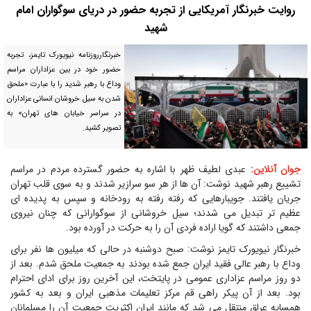
روایت خبرنگار آمریکایی از تجربه حضور در دریای سوگواران امام
شهید
خبرنگارروزنامه نیویورک تایمز، تجربه
حضور خود در بین عزاداران مراسم
وداع با رهبر شدید را با عبارت «ملحق
شدن به سیل خروشان انسانی عزاداران
در سراسر خیابان های تهران» به
تصویر کشید.
جوان آنلاین:
عبدی لطیف ظهر با اشاره به حضور گسترده مردم در مراسم
تشییع رهبر شهید نوشت: آن ها از هر سو سرازیر شدند و به سوی قلب تهران
جریان یافتند. جویبارهایی که رفته رفته به رودخانه و سپس به پدیده ای
عظیم تر تبدیل می شدند؛ سیل خروشانی از سوگوارانی که چنان نیروی
جمعی داشتند که گویا اراده فردی آن را به حرکت در آورده بود.
خبرنگار نیویورک تایمز نوشت: صبح دوشنبه در حالی که میلیون ها نفر برای
وداع با رهبر عالی فقید ایران جمع شده بودند به جمعیت ملحق شدم. بعد از
دو روز مراسم عزاداری عمومی در پایتخت، این آخرین روز برای ادای احترام
بود. بعد از آن پیکر راهی قم مرکز تعلیمات مذهبی ایران و بعد به کشور
همسایه عراق منتقل می شد که مانند ایران اکثریت جمعیت آن را مسلمانان