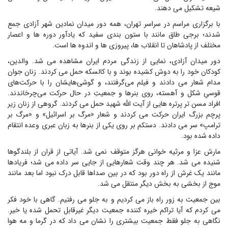
شیعه تشکیل می دهند.
با برگزاری مراسم در سراسر تهران، همه دور میدان نمادین شهر آزادی جمع
شدند؛ برجی طاق مانند با ستون بندی سفید که یادآور دوره ها و اعصار
مختلف از پادشاهان تا انقلاب ها، پیروزی ها و اندوه ها است.
دور میدان آزادی، نمایی از زندگی مردم ایران مشاهده می شد. والدین،
کودکان خود را به دوش کشیده بوند و با کالسکه حمل می کردند. زنان جوان
مدام شعار می دادند و فیلم می‌گرفتند، و گوشی‌هایشان را با حرکت‌های
قوسیِ شکل و آهسته، روی بنرها و جمعیتِ در حال حرکت می‌چرخاندند.
افراد مسن تر پرتره هایی از آیت الله شهید حمل می کردند. گروهی از زنان زیر
پرچم بزرگ ایران حرکت می کردند و شعار «مرگ بر اسرائیل» و «مرگ بر
ترامپ» سر می دادند. دستکم بر روی یکی از بنرها به زبان عبری وعده انتقام
داده شده بود.
مارش عزا و مرثیه خوانی هرگز متوقف نمی شد. آیاتی از قران از بلندگوها
شنیده می شد. هر چند وقت شعارهایی از جایی سر داده می شد؛ فریادها
مانند یک غرش از راه دور بود که در بین صداها قابل درک نبود اما بعد مانند
موج از بخشی به بخش دیگر منتقل می شد.
بین جمعیت به زور راه باز می کردیم و به جلو می رفتیم. گاهی با خود فکر
می کردم که آیا تراکم خیره کننده جمعیت دیگر غیرقابل تحمل شده یا خیر.
نگاهی به جلو فقط جمعیت بیشتری را نشان می داد که در گرما و مه هوا