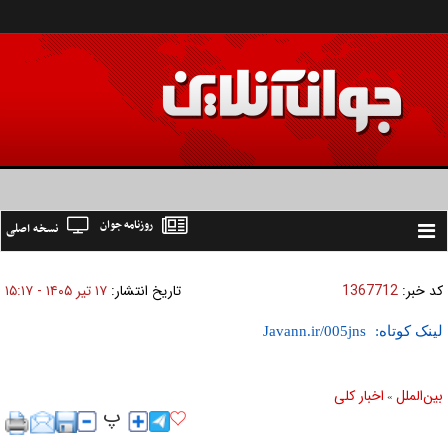
روزنامه جوان
نسخه اصلی
Toggle
navigation
کد خبر:
1367712
تاریخ انتشار:
۱۷ تير ۱۴۰۵ - ۱۵:۱۷
لینک کوتاه:
بين‌الملل
اخبار كلی
»