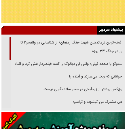
پیشنهاد سردبیر
از گمنام‌ترین فرماندهان شهید جنگ رمضان/ از شناسایی در والفجر۲ تا
حضور در جنگ ۳۳ روزه
گفت‌وگو با محمد فیلی/ وقتی آن دیالوگ را گفتم فیلمبردار غش کرد و افتاد
نوجوانانی که ربات می‌سازند و آینده را
هیچ‌کس بیشتر از زیدآبادی در خطر ساده‌انگاری نیست
رقص مشترک دن کیشوت و ترامپ
دنده دولت به واگذاری مسئله‌دار ایران‌خودرو/ خصوصی‌سازی یا انحصار؟
غریزه‌ی بقا و آقای باقی و رفقا