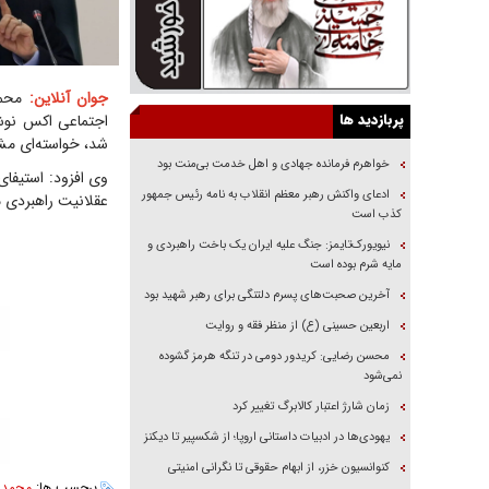
جوان آنلاین:
محمد
پربازدید ها
اجتماعی اکس نوشت
شد، خواسته‌ای مشر
خواهرم فرمانده جهادی و اهل خدمت بی‌منت بود
وی افزود: استیفا
ادعای واکنش رهبر معظم انقلاب به نامه رئیس جمهور
عقلانیت راهبردی 
کذب است
نیویورک‌تایمز: جنگ علیه ایران یک باخت راهبردی و
مایه شرم بوده است
آخرین صحبت‌های پسرم دلتنگی برای رهبر شهید بود
اربعین حسینی (ع) از منظر فقه و روایت
محسن رضایی: کریدور دومی در تنگه هرمز گشوده
نمی‌شود
زمان شارژ اعتبار کالابرگ تغییر کرد
یهودی‌ها در ادبیات داستانی اروپا؛ از شکسپیر تا دیکنز
کنوانسیون خزر، از ابهام حقوقی تا نگرانی امنیتی
برچسب ها:
محمدر