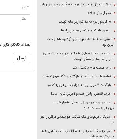
جزئیات برگزاری پیاده‌روی جاماندگان اربعین در تهران
* نظر
فوتبال و آن «بالا»!
نه کریدور دوم نه مذاکره زیر سایه تهدید
راهبرد غافلگیری با نسل جدید پهپاد‌ها
مشروطه نقطه عطف بیداری و آزادی‌خواهی ملت
تعداد کارکتر های م
ایران بود
ادامه حیات بنگاه‌های اقتصادی بدون حمایت جدی
مالیاتی و بیمه‌ای ممکن نیست
وزیر صمت عازم پاکستان شد
تفاهم با عمان به معنای بازگشایی تنگه هرمز نیست
بازگشت ۳ میلیون و ۱۷ هزار زائر اربعین به کشور
خرید قسطی اولش خنده و آخرش گریه است!
ادعا درباره «نحوه رد زنی محل استقرار شهید
لاریجانی» صحت ندارد
آمریکا تحریم‌های یک شرکت هواپیمایی عراقی را لغو
کرد
مواضع حکیمانه رهبر معظم انقلاب، نصب العین همه
مسئولان نظام باشد