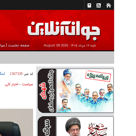
|
صفحه نخست
سیا
شنبه ۱۷ مرداد ۱۴۰۵ -
2026 August 08
لینک
کد خبر:
1367339
سیاست
اخبار کلی
»