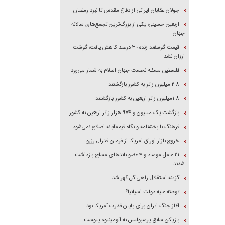
جولان عقابان ایرانی از دفاع مقدس تا نبرد رمضان
اربعین حسینی؛ یکی از بزرگ‌ترین تجمع‌های سالانه
جهان
قیمت گوسفند زنده ۳۰ درصد کاهش یافت؛ گوشت
ارزان نشد
فلسطین مسئله نخست جهان اسلام به شمار می‌رود
۲.۸ میلیون زائر به کشور بازگشتند
۱.۸میلیون زائر اربعین به کشور بازگشتند
بازگشت یک میلیون و ۹۷۴ هزار زائر اربعین به کشور
فرهنگ با بخشنامه و نگاه قیم‌مآبانه اصلاح نمی‌شود
خروج بازار اوراق امریکا از فرمان فدرال رزرو
۲۱ عامل موساد و ۴ عضو باند‌های مسلح بازداشت
شدند
گزینه استقلال راهی گل گهر شد
توطئه علیه دولت اسپانیا؟!
آغاز جنگ ایران برای پایان قدرت آمریکا بود
بازیکن سابق پرسپولیس به آلومینیوم پیوست