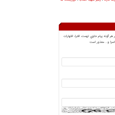
ر هر گونه پيام حاوي تهمت، افترا، اظهارات
سزا و... معذور است