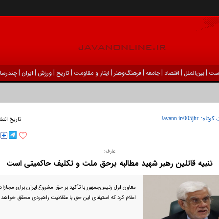
|
|
|
|
|
|
|
|
|
ست
بين‌الملل
اقتصاد
جامعه
فرهنگ‌و‌هنر
ایثار و مقاومت
تاریخ
ورزش
ايران
چندرسان
 کوتاه:
تاریخ انتش
عارف:
تنبیه قاتلین رهبر شهید مطالبه برحق ملت و تکلیف حاکمیتی است
معاون اول رئیس‌جمهور با تأکید بر حق مشروع ایران برای مجازات
اعلام کرد که استیفای این حق با عقلانیت راهبردی محقق خواهد 