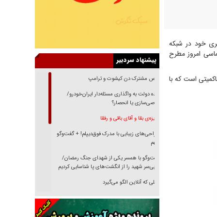
ری خود در شبکه
ماسی امروز مطرح
پیشنهاد سردبیر
کمیتی است که با
رقص مشترک دن کیشوت و ترامپ
دنده دولت به واگذاری مسئله‌دار ایران‌خودرو/
خصوصی‌سازی یا انحصار؟
غریزه‌ی بقا و آقای باقی و رفقا
جراحی‌های زیبایی با مدرک فوق‌دیپلم! + گفت‌وگو
با متهم
گفت‌وگو با همسر یکی از شهدای جنگ رمضان/
پیکر بی‌سر شهید را از انگشت‌های پا شناسایی کردیم
نسلی که آنلاین الگو می‌گیرد
گفت‌وگو با آیت‌الله جاودان/ جفای مخالفان مکانت
معنوی رهبر شهید را ارتقا می‌داد