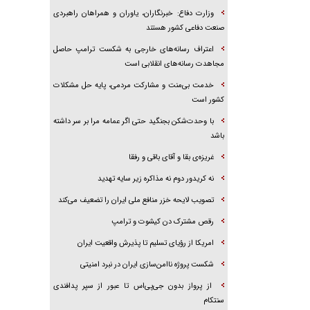
وزارت دفاع: خبرنگاران، یاوران و همراهان راهبردی
صنعت دفاعی کشور هستند
اعتراف رسانه‌های خارجی به شکست ترامپ حاصل
مجاهدت رسانه‌های انقلابی است
خدمت بی‌منت و مشارکت مردمی، پایه حل مشکلات
کشور است
با وحدت‌شکن بجنگید حتی اگر عمامه مرا بر سر داشته
باشد
غریزه‌ی بقا و آقای باقی و رفقا
نه کریدور دوم نه مذاکره زیر سایه تهدید
تصویب لایحه خزر منافع ملی ایران را تضعیف می‌کند
رقص مشترک دن کیشوت و ترامپ
امریکا از رؤیای تسلیم تا پذیرش واقعیت ایران
شکست پروژه ناامن‌سازی ایران در نبرد امنیتی
از پرواز بدون جی‌پی‌اس تا عبور از سپر پدافندی
سنتکام