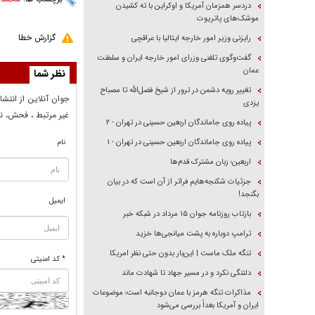
دردسر همزمان آمریکا و اوکراین با ته کشیدن
موشک‌های پاتریوت
گزارش خطا
رایزنی وزیر امور خارجه ایتالیا با عراقچی
گفت‌وگوی تلفنی وزرای امور خارجه ایران و سلطنت
عمان
نظر شما
تغییر رویه دشمن در ترور از شیخ فضل‌الله تا مصباح
جوان آنلاين از انتشا
یزدی
غير مرتبط ، فحش، نا
پیاده روی جاماندگان اربعین حسینی در تهران - ۲
پیاده روی جاماندگان اربعین حسینی در تهران - ۱
نام
اربعین؛ زبان مشترک قدم‌ها
جزئیات شکنجه‌هایم فراتر از آن است که در بیان
بگنجد!
ایمیل
بازتاب روزنامه جوان ۱۵ مرداد در شبکه خبر
ترامپ دوباره به پشت میانجی‌ها خزید
تنگه ملک ماست | این‌بار بدون حتی نظر امریکا
* کد امنیتی
دلتنگی نکرد و در مسیر جهاد تا شهادت ماند
مذاکرات تنگه هرمز با عمان دوجانبه است؛ موضوعات
ایران و آمریکا بعداً بررسی می‌شود