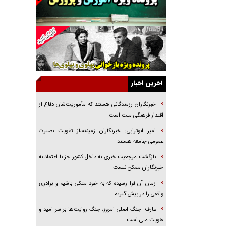
راننده مست به قانون می‌خندد
همه آقای دوربینی شده‌ایم!
قصه ناتمام سرویس مدارس
آیا مقاومت فلسطین خلع‌سلاح می‌شود؟
الگوی وحدت‌آفرین در ادراک سیاست خارجی
آخرین اخبار
گفتگوی دکتر اخوان مدیرمسئول روزنامه جوان با
برنامه تلویزیونی «نبرد هرمز»
خبرنگاران رزمندگانی هستند که مأموریت‌شان دفاع از
امام حسین (ع) کشته سیرت‌های عصر جاهلی شد
اقتدار فرهنگی ملت است
فریاد‌ها و ناله‌های دوستان مبارزدلم را آتش می‌زد
امیر ابوترابی: خبرنگاران زمینه‌ساز تقویت بصیرت
عمومی جامعه هستند
بازگشت مرجعیت خبری به داخل کشور جز با اعتماد به
خبرنگاران ممکن نیست
زمان آن فرا رسیده که به خود متکی باشیم و برادری
واقعی را در پیش گیریم
عارف: جنگ اصلی امروز، جنگ روایت‌ها بر سر امید و
هویت ملی است