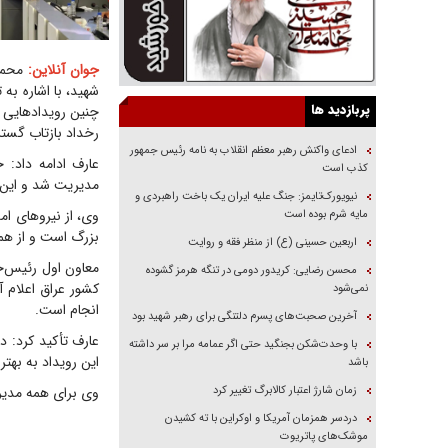
جوان آنلاین:
محمدر
شهید، با اشاره به
پربازدید ها
چنین رویدادهایی 
رخداد بازتاب گست
ادعای واکنش رهبر معظم انقلاب به نامه رئیس جمهور
عارف ادامه داد: 
کذب است
مدیریت شد و این 
نیویورک‌تایمز: جنگ علیه ایران یک باخت راهبردی و
وی، از نیروهای ا
مایه شرم بوده است
بزرگ است و از همه
اربعین حسینی (ع) از منظر فقه و روایت
معاون اول رئیس‌جمه
محسن رضایی: کریدور دومی در تنگه هرمز گشوده
کشور عراق اعلام آ
نمی‌شود
انجام است.
آخرین صحبت‌های پسرم دلتنگی برای رهبر شهید بود
عارف تأکید کرد: در
با وحدت‌شکن بجنگید حتی اگر عمامه مرا بر سر داشته
این رویداد به بهتر
باشد
زمان شارژ اعتبار کالابرگ تغییر کرد
وی برای همه مدیرا
دردسر همزمان آمریکا و اوکراین با ته کشیدن
موشک‌های پاتریوت