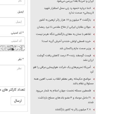
ایران و آمریکا بعداً بررسی می‌شود
ادعا درباره «نحوه رد زنی محل استقرار شهید
ایمیل
لاریجانی» صحت ندارد
بازگشت ۳ میلیون و ۱۷ هزار زائر اربعین به کشور
جولان عقابان ایرانی از دفاع مقدس تا نبرد رمضان
* کد امنیتی
تفاهم با عمان به معنای بازگشایی تنگه هرمز نیست
خرید قسطی اولش خنده و آخرش گریه است!
وزیر صمت عازم پاکستان شد
قیمت گوسفند زنده ۳۰ درصد کاهش یافت؛ گوشت
* نظر
ارزان نشد
آمریکا تحریم‌های یک شرکت هواپیمایی عراقی را لغو
کرد
مواضع حکیمانه رهبر معظم انقلاب، نصب العین همه
مسئولان نظام باشد
تعداد کارکتر های م
فلسطین مسئله نخست جهان اسلام به شمار می‌رود
۲۱ عامل موساد و ۴ عضو باند‌های مسلح بازداشت
شدند
۲.۸ میلیون زائر به کشور بازگشتند