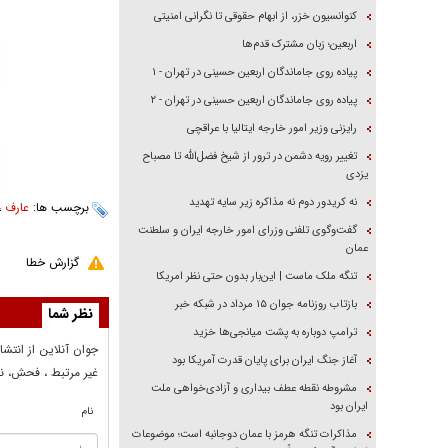
کنوانسیون خزر، از ابهام حقوقی تا نگرانی امنیتی
اربعین؛ زبان مشترک قدم‌ها
پیاده روی جاماندگان اربعین حسینی در تهران - ۱
پیاده روی جاماندگان اربعین حسینی در تهران - ۲
رایزنی وزیر امور خارجه ایتالیا با عراقچی
تغییر رویه دشمن در ترور از شیخ فضل‌الله تا مصباح
یزدی
نه کریدور دوم نه مذاکره زیر سایه تهدید
برچسب ها:
عارف
،
گفت‌وگوی تلفنی وزرای امور خارجه ایران و سلطنت
عمان
گزارش خطا
تنگه ملک ماست | این‌بار بدون حتی نظر امریکا
بازتاب روزنامه جوان ۱۵ مرداد در شبکه خبر
نظر شما
ترامپ دوباره به پشت میانجی‌ها خزید
جوان آنلاين از انتشا
آغاز جنگ ایران برای پایان قدرت آمریکا بود
غير مرتبط ، فحش، نا
مشروطه نقطه عطف بیداری و آزادی‌خواهی ملت
ایران بود
نام
مذاکرات تنگه هرمز با عمان دوجانبه است؛ موضوعات