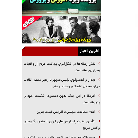
جراحی‌های زیبایی با مدرک فوق‌دیپلم! + گفت‌وگو
با متهم
گفت‌وگو با همسر یکی از شهدای جنگ رمضان/
پیکر بی‌سر شهید را از انگشت‌های پا شناسایی کردیم
نسلی که آنلاین الگو می‌گیرد
گفت‌وگو با آیت‌الله جاودان/ جفای مخالفان مکانت
معنوی رهبر شهید را ارتقا می‌داد
آخرین اخبار
راننده مست به قانون می‌خندد
نقش رسانه‌ها در شکل‌گیری برداشت مردم از واقعیات
همه آقای دوربینی شده‌ایم!
بسیار برجسته است
قصه ناتمام سرویس مدارس
دیدار و گفت‌وگوی رئیس‌جمهور با رهبر معظم انقلاب
درباره مسائل اقتصادی و نظامی کشور
آیا مقاومت فلسطین خلع‌سلاح می‌شود؟
آمریکا در این جنگ بدون دستاورد، شکست خود را
پذیرفته است
اعلام مخالفت مجلس با افزایش قیمت بنزین
تأمین امنیت پایدار مرزهای ایران با حضور یگان‌های
واکنش سریع
حجت‌الاسلام سعیدی: شهید خادمی مورد اعتماد و