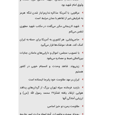
وثوق امام شهید بود
عراقچی: با آمریکا مذاکره نداریم/باز شدن تنگه هرمز
به شرایطی غیر از تفاهم با عمان مرتبط است
شهید لاریجانی مکرر می‌گفت در مکتب شهید مطهری
تنفس می‌کنم
حاجی‌بابایی: هر کشوری به آمریکا برای حمله به ایران
کمک کند، هدف موشک‌ها قرار می‌گیرد
با تصویب مجلس؛ اموال و دارایی‌های عاملان جنایات
بین‌المللی ضبط و مصادره می‌شود
زینی‌وند: شاهد وحدت و انسجام خوبی در کشور
هستیم
ایران بر عهد مقاومت خود پابرجا ایستاده است
بازدید فرمانده سپاه تهران بزرگ از گردان‌های پدافند
هوایی ارتقاء یافته لشکر۲۷ محمد رسول الله (ص) و
ارزیابی آمادگی آنها
مقاومت یمن؛ دو خیز اساسی
رویداد محرم و عاشورا در آینه اسناد وزارت امور خارجه