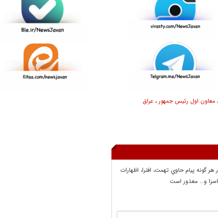
معاون اول رئیس جمهور
،
عراق
ر هر گونه پيام حاوي تهمت، افترا، اظهارات
سزا و... معذور است