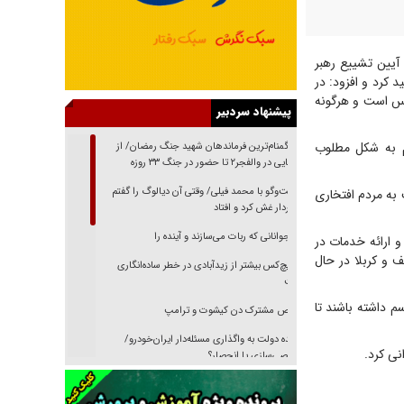
آیین تشییع رهبر
 کرد و افزود: در
رس است و هرگونه
پیشنهاد سردبیر
سم به شکل مطلوب
از گمنام‌ترین فرماندهان شهید جنگ رمضان/ از
شناسایی در والفجر۲ تا حضور در جنگ ۳۳ روزه
گفت‌وگو با محمد فیلی/ وقتی آن دیالوگ را گفتم
به مردم افتخاری
فیلمبردار غش کرد و افتاد
نوجوانانی که ربات می‌سازند و آینده را
 و ارائه خدمات در
ف و کربلا در حال
هیچ‌کس بیشتر از زیدآبادی در خطر ساده‌انگاری
نیست
سم داشته باشند تا
رقص مشترک دن کیشوت و ترامپ
دنده دولت به واگذاری مسئله‌دار ایران‌خودرو/
نی کرد.
خصوصی‌سازی یا انحصار؟
غریزه‌ی بقا و آقای باقی و رفقا