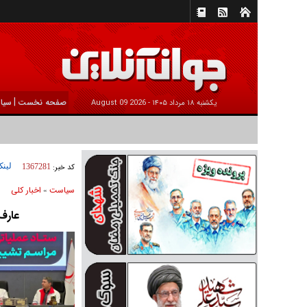
|
صفحه نخست
سیا
يکشنبه ۱۸ مرداد ۱۴۰۵ -
2026 August 09
لینک
کد خبر:
1367281
سیاست
اخبار کلی
»
عارف: