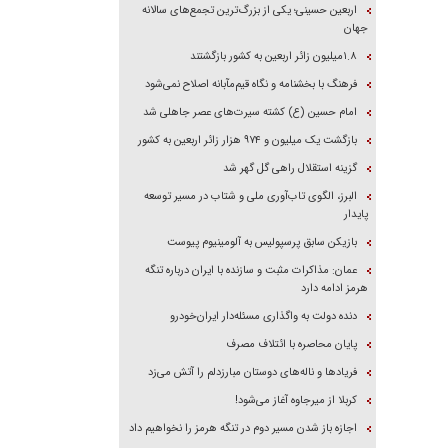
اربعین حسینی؛ یکی از بزرگ‌ترین تجمع‌های سالانه
جهان
۱.۸میلیون زائر اربعین به کشور بازگشتند
فرهنگ با بخشنامه و نگاه قیم‌مآبانه اصلاح نمی‌شود
امام حسین (ع) کشته سیرت‌های عصر جاهلی شد
بازگشت یک میلیون و ۹۷۴ هزار زائر اربعین به کشور
گزینه استقلال راهی گل گهر شد
البرز، الگوی تاب‌آوری ملی و شتاب در مسیر توسعه
پایدار
بازیکن سابق پرسپولیس به آلومینیوم پیوست
عمان: مذاکرات مثبت و سازنده با ایران درباره تنگه
هرمز ادامه دارد
دنده دولت به واگذاری مسئله‌دار ایران‌خودرو
پایان محاصره با ائتلاف مصرف
فریاد‌ها و ناله‌های دوستان مبارزدلم را آتش می‌زد
کربلا از میرجاوه آغاز می‌شود!
اجازه باز شدن مسیر دوم در تنگه هرمز را نخواهیم داد