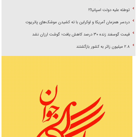
توطئه علیه دولت اسپانیا؟!
دردسر همزمان آمریکا و اوکراین با ته کشیدن موشک‌های پاتریوت
قیمت گوسفند زنده ۳۰ درصد کاهش یافت؛ گوشت ارزان نشد
۲.۸ میلیون زائر به کشور بازگشتند