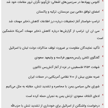
کابوس پهپادها در سرزمین‌های اشغالی؛ تل‌آویو نگران ترور مقامات خود شد
امضای توافق دفاعی بین عربستان، ترکیه و پاکستان
ترامپ خواستار آغاز تحقیقات درباره درز اطلاعات کاهش ذخایر مهمات شد
سی ان ان: ترامپ از گزارش‌ها درباره کاهش ذخایر مهمات آمریکا خشمگین
است
تأکید نمایندگان مقاومت بر ضرورت توقف مذاکرات دولت لبنان با اسرائیل
گفتگوی تلفنی رئیس‌جمهور فرانسه و ولیعهد سعودی
شهادت ۱۲۵۴ فلسطینی در غزه از آغاز آتش‌بس تاکنون
ضربه مغزی بیش از ۷۰۰ نظامی آمریکایی در حملات ایران
شورای عالی سیاسی یمن: با محاصره و تشدید تنش، مقابله به مثل می‌کنیم
ادعای ائتلاف سعودی: ارتش یمن به نجران حمله کرده است
درخواست واشنگتن از اسرائیل برای خودداری از تشدید تنش با حزب‌الله