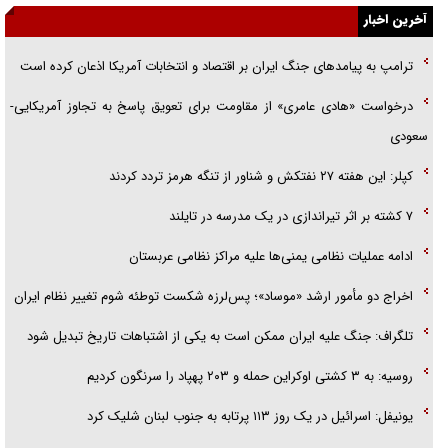
جزئیات شکنجه‌هایم فراتر از آن است که در بیان بگنجد!
آخرین اخبار
گزارش «جوان» از قوانین سخت‌گیرانه ۶ قاره در برابر یورش به پاسگاه‌های
ترامپ به پیامدهای جنگ ایران بر اقتصاد و انتخابات آمریکا اذعان کرده است
پلیس
درخواست «هادی عامری» از مقاومت برای تعویق پاسخ به تجاوز آمریکایی-
تحلیل ابعاد پیام رهبر انقلاب به حزب‌الله/ مقاومت نقشه راه آینده غرب آسیا
سعودی
کپلر: این هفته ۲۷ نفتکش و شناور از تنگه هرمز تردد کردند
۷ کشته بر اثر تیراندازی در یک مدرسه در تایلند
ادامه عملیات نظامی یمنی‌ها علیه مراکز نظامی عربستان
اخراج دو مأمور ارشد «موساد»؛ پس‌لرزه شکست توطئه شوم تغییر نظام ایران
تلگراف: جنگ علیه ایران ممکن است به یکی از اشتباهات تاریخ تبدیل شود
روسیه: به ۳ کشتی اوکراین حمله و ۲۰۳ پهپاد را سرنگون کردیم
یونیفل: اسرائیل در یک روز ۱۱۳ پرتابه به جنوب لبنان شلیک کرد