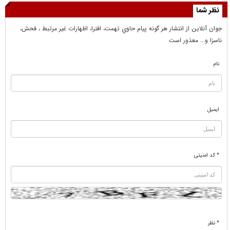
نظر شما
جوان آنلاين از انتشار هر گونه پيام حاوي تهمت، افترا، اظهارات غير مرتبط ، فحش،
ناسزا و... معذور است
نام
ایمیل
* کد امنیتی
* نظر