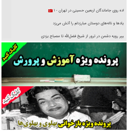
پیاده روی جاماندگان اربعین حسینی در تهران - ۱
فریاد‌ها و ناله‌های دوستان مبارزدلم را آتش می‌زد
تغییر رویه دشمن در ترور از شیخ فضل‌الله تا مصباح یزدی
خرید قسطی اولش خنده و آخرش گریه است!
فوتبال و آن «بالا»!
راهبرد غافلگیری با نسل جدید پهپاد‌ها
جنجال پزشکان تقلبی در صنعت زیبایی
یهودی‌ها در ادبیات داستانی اروپا؛ از شکسپیر تا دیکنز
گفت‌وگو با خواهر یکی از شهدای جنگ رمضان/ خواهرم فرمانده جهادی و
اهل خدمت بی‌منت بود