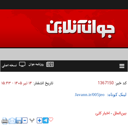
روزنامه جوان
نسخه اصلی
Toggle
navigation
کد خبر:
1367150
تاریخ انتشار:
۱۴ تير ۱۴۰۵ - ۱۵:۴۳
لینک کوتاه:
بين‌الملل
اخبار كلی
»