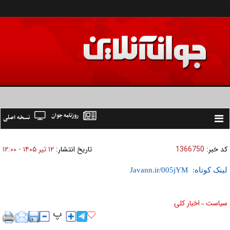
روزنامه جوان
نسخه اصلی
Toggle
navigation
کد خبر:
1366750
تاریخ انتشار:
۱۲ تير ۱۴۰۵ - ۱۲:۰۰
لینک کوتاه:
سیاست
اخبار کلی
»