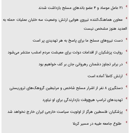
تحلیل ابعاد پیام رهبر انقلاب به حزب‌الله/ مقاومت نقشه راه آینده غرب آسیا
۲۱ عامل موساد و ۴ عضو باند‌های مسلح بازداشت شدند
معاون هماهنگ‌کننده نیروی هوایی ارتش: وضعیت سه خلبان عملیات حمله به
العدید هنوز مشخص نیست
دست نیرو‌های مسلح ما برای پاسخ به هر تهدیدی پر است
روایت پزشکیان از اقدامات دولت برای معیشت مردم امشب منتشر می‌شود
در برابر تجاوز دشمنان رهروانی جان بر کف خواهیم بود
ارتش کاملاً آماده است
دستگیری ۸ نفر از اشرار مسلح شاخص و مرتبطین گروهک‌های تروریستی
تهدید‌های ترامپ هیچ‌وقت بازدارندگی برای او نیاورد
پزشکیان: فلسطین هرگز از اولویت سیاست خارجی ایران خارج نخواهد شد
طلوع جامعه طیبه در مسیر کربلا