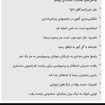
چالش‌های هندبال، جنگندگی ووشو
باور نمی‌کنیم آقای تاج!
شگفتی‌سازی گلوی در جام‌جهانی پاراتیراندازی
اینفانتینو دست به دامن امباپه شد
تاجرنیا: حال تیم خوب است جز پنجره بسته!
عالیشاه با گل گهر به توافق رسید
پاسخ منفی حدادی به بازیکنان جوانان پرسپولیس به جز یک نفر
رقابت مدیران استقلال و پرسپولیس برای ریاست فدراسیون بدنسازی
رامین رضاییان رسما از استقلال جدا شد
تغییرات جدید یوفا در لیگ‌های اروپایی
اولین شوک به لیگ برتر بسکتبال؛ مخدومی نیامده رفت