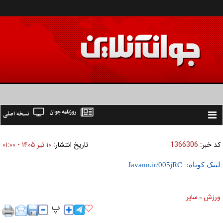
روزنامه جوان
نسخه اصلی
Toggle
navigation
کد خبر:
1366306
تاریخ انتشار:
۱۰ تير ۱۴۰۵ - ۰۱:۰۰
لینک کوتاه:
ورزش
ساير
»