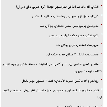
گزارش «جوان» از قوانین سخت‌گیرانه ۶ قاره در برابر یورش به پاسگاه‌های
افشای اقدامات غیراخلاقی فدراسیون فوتبال کره جنوبی برای داوران!
پلیس
کاپیتان سابق از پرسپولیسی‌ها حلالیت طلبید + عکس
تحلیل ابعاد پیام رهبر انقلاب به حزب‌الله/ مقاومت نقشه راه آینده غرب آسیا
مدیرعامل پرسپولیس سفیر افتخاری چوگان شد
رکوردشکنی دختر دونده ایران در بلاروس
سرپرست استقلال مربی پیکان شد
صنعت‌نفت آبادان ۲ مدافع جدید جذب کرد
منتفی شدن حضور پور علی گنجی در الطلبه؟ / بسته شدن پنجره نقل و
انتقالات تیم منصوریان
رونالدو و ۱۳ ماشین اسپرت لاکچری؛ فقط ۱۱ میلیون یورو ناقابل
قطع همکاری با قلعه نویی همچنان سوژه است/ نظر برخی مسئولان تغییر
کرد!