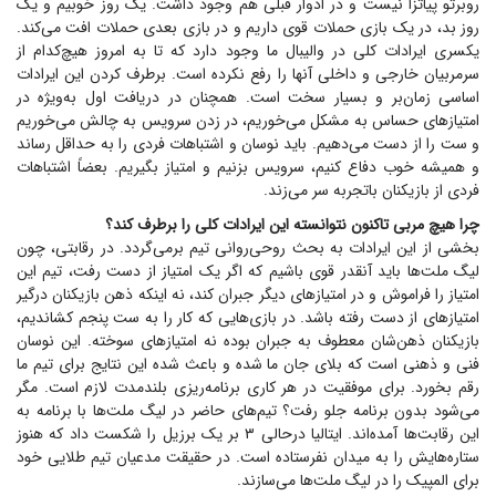
روبرتو پیاتزا نیست و در ادوار قبلی هم وجود داشت. یک روز خوبیم و یک
روز بد، در یک بازی حملات قوی داریم و در بازی بعدی حملات افت می‌کند.
یکسری ایرادات کلی در والیبال ما وجود دارد که تا به امروز هیچ‌کدام از
سرمربیان خارجی و داخلی آنها را رفع نکرده است. برطرف کردن این ایرادات
اساسی زمان‌بر و بسیار سخت است. همچنان در دریافت اول به‌ویژه در
امتیاز‌های حساس به مشکل می‌خوریم، در زدن سرویس به چالش می‌خوریم
و ست را از دست می‌دهیم. باید نوسان و اشتباهات فردی را به حداقل رساند
و همیشه خوب دفاع کنیم، سرویس بزنیم و امتیاز بگیریم. بعضاً اشتباهات
فردی از بازیکنان باتجربه سر می‌زند.
چرا هیچ مربی تاکنون نتوانسته این ایرادات کلی را برطرف کند؟
بخشی از این ایرادات به بحث روحی‌روانی تیم برمی‌گردد. در رقابتی، چون
لیگ ملت‌ها باید آنقدر قوی باشیم که اگر یک امتیاز از دست رفت، تیم این
امتیاز را فراموش و در امتیاز‌های دیگر جبران کند، نه اینکه ذهن بازیکنان درگیر
امتیاز‌های از دست رفته باشد. در بازی‌هایی که کار را به ست پنجم کشاندیم،
بازیکنان ذهن‌شان معطوف به جبران بوده نه امتیاز‌های سوخته. این نوسان
فنی و ذهنی است که بلای جان ما شده و باعث شده این نتایج برای تیم ما
رقم بخورد. برای موفقیت در هر کاری برنامه‌ریزی بلندمدت لازم است. مگر
می‌شود بدون برنامه جلو رفت؟ تیم‌های حاضر در لیگ ملت‌ها با برنامه به
این رقابت‌ها آمده‌اند. ایتالیا درحالی ۳ بر یک برزیل را شکست داد که هنوز
ستاره‌هایش را به میدان نفرستاده است. در حقیقت مدعیان تیم طلایی خود
برای المپیک را در لیگ ملت‌ها می‌سازند.