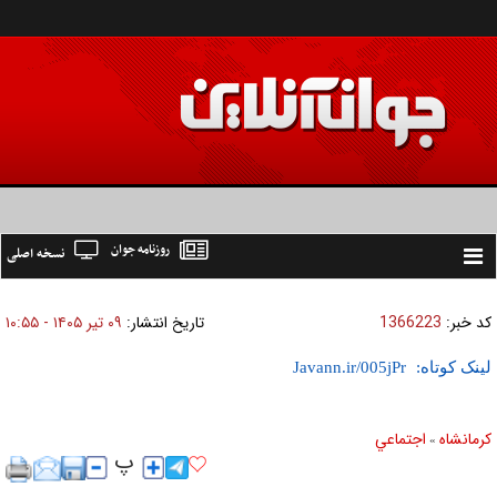
روزنامه جوان
نسخه اصلی
Toggle
navigation
کد خبر:
1366223
تاریخ انتشار:
۰۹ تير ۱۴۰۵ - ۱۰:۵۵
لینک کوتاه:
کرمانشاه
اجتماعي
»