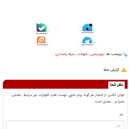
برچسب ها:
تروریستی‌
،
شهادت
،
سپاه پاسدارن
گزارش خطا
نظر شما
جوان آنلاين از انتشار هر گونه پيام حاوي تهمت، افترا، اظهارات غير مرتبط ، فحش،
ناسزا و... معذور است
نام