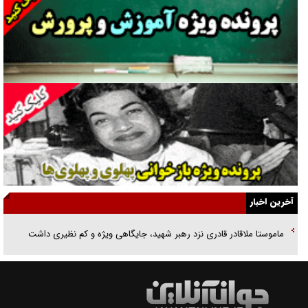
غریزه‌ی بقا و آقای باقی و رفقا
جراحی‌های زیبایی با مدرک فوق‌دیپلم! + گفت‌وگو با متهم
گفت‌وگو با همسر یکی از شهدای جنگ رمضان/ پیکر بی‌سر شهید را از
انگشت‌های پا شناسایی کردیم
نسلی که آنلاین الگو می‌گیرد
گفت‌وگو با آیت‌الله جاودان/ جفای مخالفان مکانت معنوی رهبر شهید را
ارتقا می‌داد
آخرین اخبار
راننده مست به قانون می‌خندد
ماموستا ملاقادر قادری نزد رهبر شهید، جایگاهی ویژه و کم‌ نظیری داشت
همه آقای دوربینی شده‌ایم!
قصه ناتمام سرویس مدارس
آیا مقاومت فلسطین خلع‌سلاح می‌شود؟