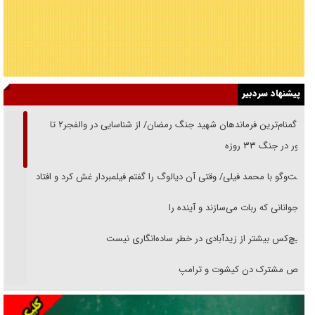
پیشنهاد سردبیر
از گمنام‌ترین فرماندهان شهید جنگ رمضان/ از شناسایی در والفجر۲ تا
حضور در جنگ ۳۳ روزه
گفت‌وگو با محمد فیلی/ وقتی آن دیالوگ را گفتم فیلمبردار غش کرد و افتاد
نوجوانانی که ربات می‌سازند و آینده را
هیچ‌کس بیشتر از زیدآبادی در خطر ساده‌انگاری نیست
رقص مشترک دن کیشوت و ترامپ
دنده دولت به واگذاری مسئله‌دار ایران‌خودرو/ خصوصی‌سازی یا انحصار؟