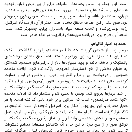
است. این جنگ بر اساس وعده‌های نتانیاهو برای از بین بردن نهایی تهدید
هسته‌ای و موشک‌های بالستیک ایران، تضعیف نیرو‌های نیابتی منطقه‌ای
تهران، عمدتاً حزب‌الله، و ایجاد تغییر رژیم، از حمایت عمومی قوی برخوردار
بود. هیچ یک از این اهداف محقق نشده است. بدتر از آن، از دیدگاه اسرائیل،
رژیم نوسازی‌شده و تحت سلطه سپاه پاسداران ایران، جسورتر شده است.
شاهد آن، طرح برای دریافت هزینه‌های ترانزیت در تنگه هرمز است.
لطمه به اعتبار نتانیاهو
ترامپ پس از اجلاس گروه ۷، خطوط قرمز نتانیاهو را زیر پا گذاشت. او گفت
که ایران باید اجازه غنی‌سازی اورانیوم داشته باشد، حق داشتن موشک‌های
بالستیک را داشته باشد و باید میلیارد‌ها دلار از دارایی‌های مسدود شده‌اش
به عنوان بخشی از لغو گسترده‌تر تحریم‌ها بازگردانده شود. ایالات متحده
همچنین از درخواست ایران برای آتش‌بس فوری و دائمی در لبنان حمایت
کرد؛ موضعی که با عصبانیت جی‌دی‌ونس، معاون رئیس‌جمهور بر آن تأکید
شد. بعد از این بود که ترامپ به نتانیاهو دستور داد که جنگ را متوقف کند و
از خط قرمز‌ها پیروی کند. ونس با لحنی شوم هشدار داد که ایالات متحده
«تنها متحد قدرتمندی» است که اسرائیل برای خود باقی گذاشته است. با هر
معیار متعارفی، این رویارویی آشکار برای اسرائیل فاجعه‌بار است. نتانیاهو در
تنگنا قرار گرفته است. اگر او سعی کند با به چالش کشیدن ترامپ، آزادی عمل
مستقل خود را نشان دهد، می‌تواند ایران را به ازسرگیری جنگ تحریک کند و
توافق صلح را از بین ببرد. با این حال، اگر نتانیاهو مطیعانه تسلیم دستورات
ترامپ شود، به ویژه در مورد خروج کامل نیرو‌های لبنان، هرگونه اعتبار