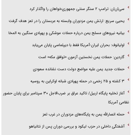
سی‌ان‌ان: ترامپ ۲ سنگر سنتی جمهوری‌خواهان را واگذار کرد
یحیی سریع: ارتش یمن مزدوران وابسته به عربستان را در تعز هدف گرفت
بیانیه نیروهای مسلح یمن درباره حملات موشکی و پهپادی سنگین به المخا
اولیانوف: بحران ایران-آمریکا فقط با دیپلماسی پایان می‌یابد
گاردین: حملات یمن نخستین آزمون «توافق مکه» است
حملات جدید یمن علیه مواضع دولت دست نشانده سعودی
۳ کشته و ۲۵ زخمی در حمله پهپادی شبانه اوکراین به روسیه
آغاز تخلیه پایگاه اربیل/ تاکید عراق بر ضرب‌الاجل ۳۰ سپتامبر برای پایان حضور
نظامی آمریکا
حمله انصارالله یمن به پایگاه‌های مزدوران در غرب تعز
آشفتگی داخلی در حزب لیکود و بررسی دوران پس از نتانیاهو