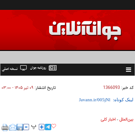
روزنامه جوان
نسخه اصلی
Toggle
navigation
کد خبر:
1366093
تاریخ انتشار:
۰۹ تير ۱۴۰۵ - ۰۳:۰۰
لینک کوتاه:
بين‌الملل
اخبار كلی
»