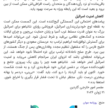
باقی‌مانده او نزد رأی‌دهندگان و متحدان راست افراطی‌اش ممکن است از بین
برود و بعید است که این رابطه ویژه به سرعت بهبود یابد.
کاهش امنیت اسرائیل
پیامد‌های احتمالی این گسستگی گیج‌کننده است. این گسست ممکن است
به نقطه اوج خودبرترپنداری اسرائیل، فروپاشی رؤیای نتانیاهو برای اسرائیل
بزرگ به عنوان قدرت مسلط غرب آسیا و پایان حمایت بی‌چون و چرای ایالات
متحده و کمک‌های نظامی بی‌قید و شرط تبدیل شود. این می‌تواند امید‌ها
برای گسترش توافق‌نامه ابراهیم ترامپ به عربستان سعودی و دیگر کشور‌های
خلیج فارس را که مشغول تنظیم مجدد وفاداری‌های پس از جنگ هستند، از
بین ببرد. طرح صلح ناعادلانه ترامپ برای غزه احتمالاً نابود خواهد شد. این
می‌تواند لحظه‌ای باشد که انزوای ایران سرانجام کاهش می‌یابد و امنیت
اسرائیل کمتر خواهد شد. نتانیاهو همه چیز را روی یک پیروزی جامع و
تقویت‌کننده میراث بر دشمن ایرانی خود شرط‌بندی کرد و به شدت شکست
خورد. اکنون او باید گردباد را درو کند، باید گفت: «بی‌بی، دردسر یا بهانه
بیشتری درست نکن. منتظر نباش تا تحت فشار قرار بگیری یا اخراج شوی.
استعفا بده.»
مفسر امور خارجی گاردین
۲۱ ژوئن ۲۰۲۶
منبع:
روزنامه جوان