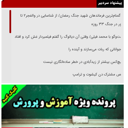
پیشنهاد سردبیر
از گمنام‌ترین فرماندهان شهید جنگ رمضان/ از شناسایی در والفجر۲ تا
حضور در جنگ ۳۳ روزه
گفت‌وگو با محمد فیلی/ وقتی آن دیالوگ را گفتم فیلمبردار غش کرد و افتاد
نوجوانانی که ربات می‌سازند و آینده را
هیچ‌کس بیشتر از زیدآبادی در خطر ساده‌انگاری نیست
رقص مشترک دن کیشوت و ترامپ
دنده دولت به واگذاری مسئله‌دار ایران‌خودرو/ خصوصی‌سازی یا انحصار؟
غریزه‌ی بقا و آقای باقی و رفقا
جراحی‌های زیبایی با مدرک فوق‌دیپلم! + گفت‌وگو با متهم
گفت‌وگو با همسر یکی از شهدای جنگ رمضان/ پیکر بی‌سر شهید را از