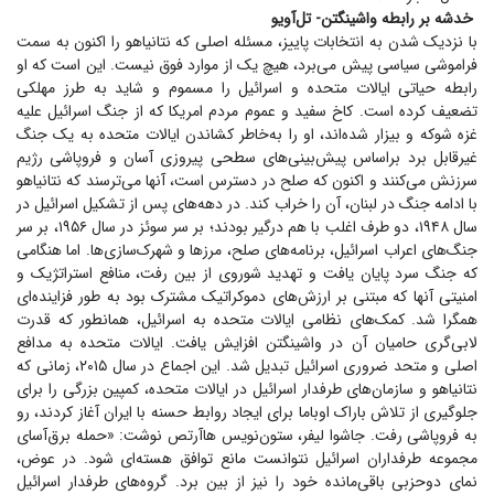
خدشه بر رابطه واشینگتن- تل‌آویو
با نزدیک شدن به انتخابات پاییز، مسئله اصلی که نتانیاهو را اکنون به سمت
فراموشی سیاسی پیش می‌برد، هیچ یک از موارد فوق نیست. این است که او
رابطه حیاتی ایالات متحده و اسرائیل را مسموم و شاید به طرز مهلکی
تضعیف کرده است. کاخ سفید و عموم مردم امریکا که از جنگ اسرائیل علیه
غزه شوکه و بیزار شده‌اند، او را به‌خاطر کشاندن ایالات متحده به یک جنگ
غیرقابل برد براساس پیش‌بینی‌های سطحی پیروزی آسان و فروپاشی رژیم
سرزنش می‌کنند و اکنون که صلح در دسترس است، آنها می‌ترسند که نتانیاهو
با ادامه جنگ در لبنان، آن را خراب کند. در دهه‌های پس از تشکیل اسرائیل در
سال ۱۹۴۸، دو طرف اغلب با هم درگیر بودند؛ بر سر سوئز در سال ۱۹۵۶، بر سر
جنگ‌های اعراب اسرائیل، برنامه‌های صلح، مرز‌ها و شهرک‌سازی‌ها. اما هنگامی
که جنگ سرد پایان یافت و تهدید شوروی از بین رفت، منافع استراتژیک و
امنیتی آنها که مبتنی بر ارزش‌های دموکراتیک مشترک بود به طور فزاینده‌ای
همگرا شد. کمک‌های نظامی ایالات متحده به اسرائیل، همانطور که قدرت
لابی‌گری حامیان آن در واشینگتن افزایش یافت. ایالات متحده به مدافع
اصلی و متحد ضروری اسرائیل تبدیل شد. این اجماع در سال ۲۰۱۵، زمانی که
نتانیاهو و سازمان‌های طرفدار اسرائیل در ایالات متحده، کمپین بزرگی را برای
جلوگیری از تلاش باراک اوباما برای ایجاد روابط حسنه با ایران آغاز کردند، رو
به فروپاشی رفت. جاشوا لیفر، ستون‌نویس هاآرتص نوشت: «حمله برق‌آسای
مجموعه طرفداران اسرائیل نتوانست مانع توافق هسته‌ای شود. در عوض،
نمای دوحزبی باقی‌مانده خود را نیز از بین برد. گروه‌های طرفدار اسرائیل