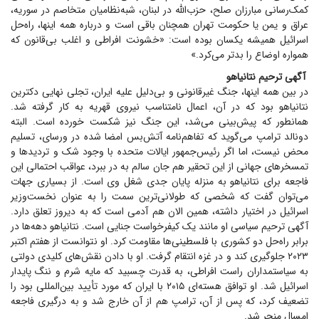
کمک‌رسانی مبارزان صلح، حزب‌الله در لبنان، شبه‌نظامیان متخاصم در سوریه،
عراق و یمن یا حکومت تهران همچنان باقی است و درباره همه اینها، راه‌حل
اسرائیل همیشه یکسان بوده است: «خشونت افراطی و اغلب بی‌قانون که
همواره اوضاع را بدتر می‌کرد.»
آگهی ترحیم نتانیاهو
در بین همه اینها، جنگ غیرقانونی و بی‌دلیل علیه ایران، تجلی نهایی دکترین
نتانیاهو بود که در آن، اعمال نامتناسب نیروی قهریه به کار گرفته شد.
همانطور که پیش‌بینی می‌شد، این جنگ نیز شکست خورده است. البته
دونالد ترامپ می‌گوید که تفاهم‌نامه آتش‌بس امضا شده در ورسای، تسلیم
محض نیست، اما اگر رئیس‌جمهور ایالات متحده با وجود شک و تردید‌ها و
تمسخر‌های جهانی از این تحقیر هم جان سالم به در ببرد، عواقب احتمالی این
فاجعه برای نتانیاهو به منزله پایان جدی شغل وی است. از بسیاری جهات
می‌توان گفت که شخصی که طولانی‌ترین سمت را به عنوان نخست‌وزیر
اسرائیل در اختیار داشته، همین الان هم آدمی است که به دیروز تعلق دارد.
آگهی ترحیم سیاسی او مانند یک کیفرخواست جنایی است. نتانیاهو دهه‌ها در
برابر راه‌حل دو کشوری با فلسطینی‌ها مقاومت کرد. او نتوانست از هفتم اکتبر
۲۰۲۳ جلوگیری کند و در غزه انتقام گرفت. او با دادن نقش‌های کلیدی دولتی
به سیاستمداران راست افراطی، به قدرت چسبید که مایه شرم و ننگ پایدار
اسرائیل شد. او توافق هسته‌ای ۲۰۱۵ با ایران که مورد تأیید بین‌المللی بود را
تضعیف کرد، که پس از آن، ترامپ هم از آن خارج شد و به درگیری فاجعه
امسال منجر شد.