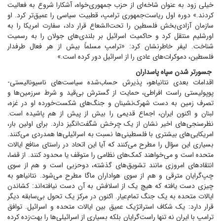
خیلی زود به عنوان شاخه‌ای از حزب جمهوری‌خواه، آشکارا شروع به فعالیت
کردند.» دوره اول ریاست‌جمهوری ترامپ، قطبیت سیاسی را عمیق‌تر کرد. او
سازمان آزادی‌بخش فلسطین را تحت‌الشعاع قرار داد، سفارت امریکا را به
اورشلیم منتقل کرد و حاکمیت اسرائیل بر بلندی‌های جولان را به رسمیت
شناخت. لیفر خاطرنشان کرد: «ترامپ مسلماً بیش از هر فعال طرفدار
فلسطین، دموکرات‌های عادی را از اسرائیل دور کرده است.»
جسورتر شدن سپاه پاسداران
اقدامات بعدی نتانیاهو، پذیرش حساب‌شده سیاست‌های ناسیونالیستی-
پوپولیستی راست افراطی، حمایت از گسترش بی‌قید و شرط سرزمین‌ها و
تصرف زمین به دست شهرک‌نشینان و جنگ‌های شکست‌خورده او در غزه،
لبنان و اکنون ایران، اجماع قدیمی را بیش از پیش از هم پاشیده است.
نظرسنجی‌های اخیر نشان از یک چرخش شگفت‌انگیز دارد. برای اولین بار،
امریکایی‌های بیشتری با فلسطینی‌ها نسبت به اسرائیلی‌ها همدردی می‌کنند.
بسیاری این سؤال را مطرح می‌کنند که آیا این اتحاد در راستای منافع ایالات
متحده است و می‌خواهند کمک‌های نظامی را متوقف یا محدود کنند. از قضا،
انتقاد‌های امروزی مانند تشویق‌های گذشته، دوحزبی است و هم از سوی
چپ‌گرایان مترقی و هم از سوی هواداران ماگا مطرح می‌شود. نتانیاهو به
چیزی دست یافته که هیچ یک از اسلافش به آن دست نیافته‌اند: کشاندن
ایالات متحده به یک جنگ تمام‌عیار. اکنون در مرکز یک تحول بی‌سابقه دیگر
قرار دارد: یک شکاف استراتژیک عمیق بین ایالات متحده و اسرائیل. توافق
ترامپ با ایران نه تنها راست‌گرایان بلکه بسیاری از اسرائیلی‌ها را بهت‌زده کرده