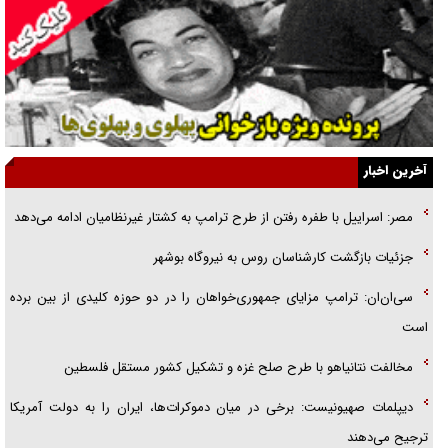
انگشت‌های پا شناسایی کردیم
نسلی که آنلاین الگو می‌گیرد
گفت‌وگو با آیت‌الله جاودان/ جفای مخالفان مکانت معنوی رهبر شهید را
ارتقا می‌داد
آخرین اخبار
راننده مست به قانون می‌خندد
مصر: اسراییل با طفره رفتن از طرح ترامپ به کشتار غیرنظامیان ادامه می‌دهد
همه آقای دوربینی شده‌ایم!
جزئیات بازگشت کارشناسان روس به نیروگاه بوشهر
قصه ناتمام سرویس مدارس
سی‌ان‌ان: ترامپ مزایای جمهوری‌خواهان را در دو حوزه کلیدی از بین برده
آیا مقاومت فلسطین خلع‌سلاح می‌شود؟
است
مخالفت نتانیاهو با طرح صلح غزه و تشکیل کشور مستقل فلسطین
دیپلمات صهیونیست: برخی در میان دموکرات‌ها، ایران را به دولت آمریکا
ترجیح می‌دهند