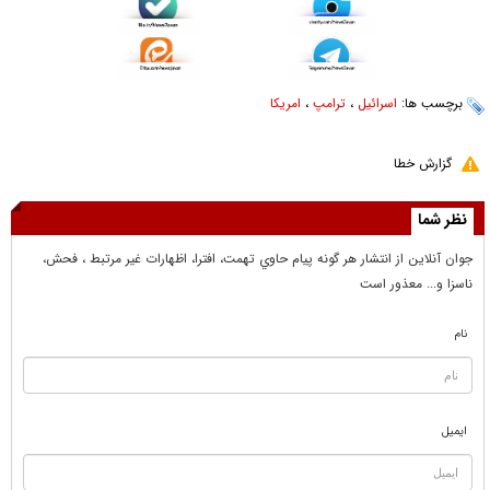
برچسب ها:
اسرائیل
،
ترامپ
،
امریکا
گزارش خطا
نظر شما
جوان آنلاين از انتشار هر گونه پيام حاوي تهمت، افترا، اظهارات غير مرتبط ، فحش،
ناسزا و... معذور است
نام
ایمیل