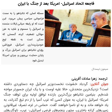
فاجعه اتحاد اسرائیل- امریکا بعد از جنگ با ایران
مسئله اصلی که نتانیاهو را به سمت
فراموشی سیاسی پیش می‌برد، این
است که او رابطه حیاتی ایالات متحده
و اسرائیل را مسموم و شاید به طرز
مهلکی تضعیف کرده، گسستی که
ممکن است به نقطه اوج
خودبرترپنداری اسرائیل، فروپاشی
رؤیای نتانیاهو برای اسرائیل بزرگ و
پایان حمایت بی‌چون و چرای امریکا
تبدیل شود
سیمون تیسدال
ترجمه: زهرا سادات آفرینی
جوان آنلاین:
گردباد خشونت نخست‌وزیر اسرائیل چه دستاوردی داشته
است؟ نزدیک‌ترین متحدش، حالا علیه اوست و با یک ایران جسورتر مواجه
شده‌ایم. بنیامین نتانیاهو بزرگ‌ترین بازنده توافق اولیه برای توقف جنگ
امریکا- اسرائیل با ایران، به عنوان کسی که غرب آسیا را از دم تیغ گذراند، به
یاد خواهد ماند و به او ناسزا خواهند گفت. حماس در غزه، تصرف غیرقانونی
زمین‌های کرانه باختری، ستون پنجم‌های فرضی اسرائیلی- عرب، ناوگان‌های