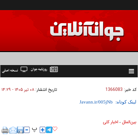
روزنامه جوان
نسخه اصلی
Toggle
navigation
کد خبر:
1366083
تاریخ انتشار:
۰۸ تير ۱۴۰۵ - ۱۴:۲۹
لینک کوتاه:
بين‌الملل
اخبار كلی
»