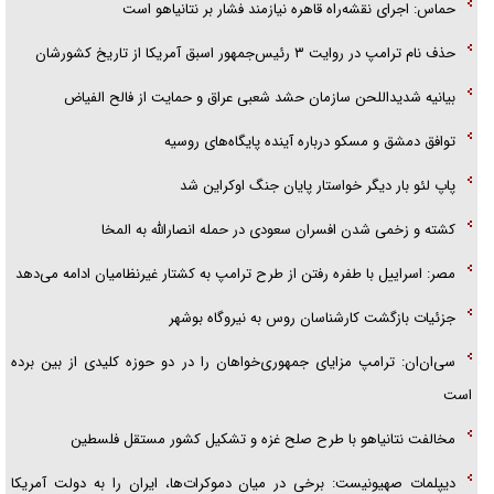
حماس: اجرای نقشه‌راه قاهره نیازمند فشار بر نتانیاهو است
قصه ناتمام سرویس مدارس
حذف نام ترامپ در روایت ۳ رئیس‌جمهور اسبق آمریکا از تاریخ کشورشان
آیا مقاومت فلسطین خلع‌سلاح می‌شود؟
بیانیه شدیداللحن سازمان حشد شعبی عراق و حمایت از فالح الفیاض
توافق دمشق و مسکو درباره آینده پایگاه‌های روسیه
پاپ لئو بار دیگر خواستار پایان جنگ اوکراین شد
کشته و زخمی شدن افسران سعودی در حمله انصارالله به المخا
مصر: اسراییل با طفره رفتن از طرح ترامپ به کشتار غیرنظامیان ادامه می‌دهد
جزئیات بازگشت کارشناسان روس به نیروگاه بوشهر
سی‌ان‌ان: ترامپ مزایای جمهوری‌خواهان را در دو حوزه کلیدی از بین برده
است
مخالفت نتانیاهو با طرح صلح غزه و تشکیل کشور مستقل فلسطین
دیپلمات صهیونیست: برخی در میان دموکرات‌ها، ایران را به دولت آمریکا