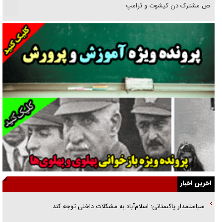
رقص مشترک دن کیشوت و ترامپ
دنده دولت به واگذاری مسئله‌دار ایران‌خودرو/ خصوصی‌سازی یا انحصار؟
غریزه‌ی بقا و آقای باقی و رفقا
جراحی‌های زیبایی با مدرک فوق‌دیپلم! + گفت‌وگو با متهم
گفت‌وگو با همسر یکی از شهدای جنگ رمضان/ پیکر بی‌سر شهید را از
انگشت‌های پا شناسایی کردیم
نسلی که آنلاین الگو می‌گیرد
گفت‌وگو با آیت‌الله جاودان/ جفای مخالفان مکانت معنوی رهبر شهید را
ارتقا می‌داد
آخرین اخبار
راننده مست به قانون می‌خندد
سیاستمدار پاکستانی: اسلام‌آباد به مشکلات داخلی توجه کند
همه آقای دوربینی شده‌ایم!