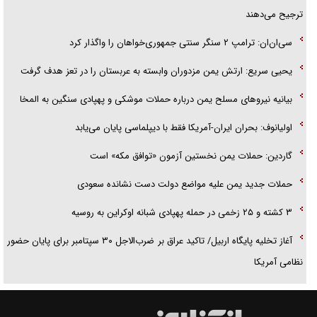
ترجیح می‌دهند
سی‌ان‌ان: ترامپ ۲ سنگر سنتی جمهوری‌خواهان را واگذار کرد
یحیی سریع: ارتش یمن مزدوران وابسته به عربستان را در تعز هدف گرفت
بیانیه نیروهای مسلح یمن درباره حملات موشکی و پهپادی سنگین به المخا
اولیانوف: بحران ایران-آمریکا فقط با دیپلماسی پایان می‌یابد
گاردین: حملات یمن نخستین آزمون «توافق مکه» است
حملات جدید یمن علیه مواضع دولت دست نشانده سعودی
۳ کشته و ۲۵ زخمی در حمله پهپادی شبانه اوکراین به روسیه
آغاز تخلیه پایگاه اربیل/ تاکید عراق بر ضرب‌الاجل ۳۰ سپتامبر برای پایان حضور
نظامی آمریکا