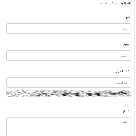
ناسزا و... معذور است
نام
ایمیل
* کد امنیتی
* نظر