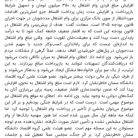
افزایش مبلغ فردی وام اشتغال به ۳۵۰ میلیون تومان و تسهیل شرایط
بازپرداخت و افزایش مدت زمان پرداخت اقساط جزو اصلی‌ترین اقدامات
موردانتظار از سوی بانک مرکزی برای وام اشتغال مددجویان در جهت اجرای
قانون بودجه ۱۴۰۵ است. سعادت گفت: هدف از پیش‌بینی وام اشتغال در
قانون بودجه این است که به اقشار ضعیف جامعه کمک شود تا به درآمد
پایداری دست پیدا کنند و معیشت‌شان تقویت شود. وقتی مبلغ وام اشتغال
به اندازه‌ای نیست که برای راه‌اندازی کسب‌وکار جدید یا سهیم شدن
مددجویان در پنل‌های خورشیدی کفاف بدهد، عملاً گرهی از مشکلات مردم
باز نمی‌شود. وی ادامه داد: اعطای وام اشتغال به میزان ناکافی باعث می‌شود
که دریافت‌کنندگان تسهیلات نتوانند به بازپرداخت مبالغ بپردازند. به این
ترتیب، از یک سو برای خانواده‌ها مشکل ایجاد می‌شود و بدهکار می‌شوند و
از طرف دیگر، بار مالی دولت بیشتر می‌شود. عضو هیئت علمی گروه اقتصاد
دانشگاه سمنان خاطرنشان کرد: لازم است مبلغ وام اشتغال به نحوی افزایش
پیدا کند که ضمن توانمندسازی اقشار ضعیف، زمینه برای بی‌نیازی آنان به
کمک‌های دولتی به وجود بیاید. وی ادامه داد: اعطای به موقع وام اشتغال نیز
موضوع مهمی است. درست است که در شرایط جنگی بوده‌ایم و بر اثر این
موضوع می‌توان بخشی از تأخیر در پرداخت وام اشتغال را توجیه کرد. اما
اینکه سه ماهه اول سال سپری شده است، اما هنوز سهمیه بانک‌ها از وام
اشتغال مشخص نشده و تأمین اعتبار صورت نگرفته، نشان‌دهنده عدم توجه
مسئولان به این مسئله مهم است. عضو هیئت علمی گروه اقتصاد دانشگاه
سمنان خاطرنشان کرد: بر اثر جنگ، مجلس عملاً تعطیل شد و جلسات