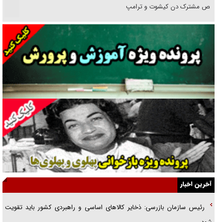
رقص مشترک دن کیشوت و ترامپ
دنده دولت به واگذاری مسئله‌دار ایران‌خودرو/ خصوصی‌سازی یا انحصار؟
غریزه‌ی بقا و آقای باقی و رفقا
جراحی‌های زیبایی با مدرک فوق‌دیپلم! + گفت‌وگو با متهم
گفت‌وگو با همسر یکی از شهدای جنگ رمضان/ پیکر بی‌سر شهید را از
انگشت‌های پا شناسایی کردیم
نسلی که آنلاین الگو می‌گیرد
گفت‌وگو با آیت‌الله جاودان/ جفای مخالفان مکانت معنوی رهبر شهید را
ارتقا می‌داد
آخرین اخبار
راننده مست به قانون می‌خندد
رئیس سازمان بازرسی: ذخایر کالا‌های اساسی و راهبردی کشور باید تقویت
همه آقای دوربینی شده‌ایم!