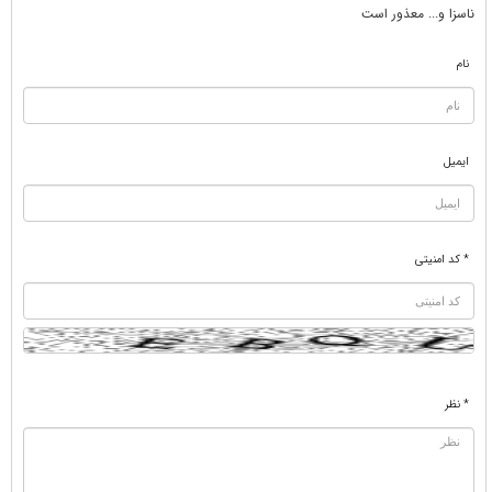
ناسزا و... معذور است
نام
ایمیل
* کد امنیتی
* نظر