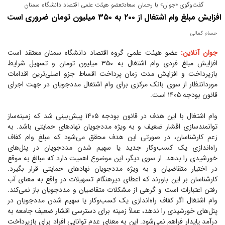
گفت‌وگوی «جوان» با رحمان سعادتعضو هیئت علمی اقتصاد دانشگاه سمنان
افزایش مبلغ وام اشتغال از ۲۰۰ به ۳۵۰ میلیون تومان ضروری است
حسام کمالی
جوان آنلاین:
عضو هیئت علمی گروه اقتصاد دانشگاه سمنان معتقد است
افزایش مبلغ فردی وام اشتغال به ۳۵۰ میلیون تومان و تسهیل شرایط
بازپرداخت و افزایش مدت زمان پرداخت اقساط جزو اصلی‌ترین اقدامات
موردانتظار از سوی بانک مرکزی برای وام اشتغال مددجویان در جهت اجرای
قانون بودجه ۱۴۰۵ است.
وام اشتغال با این هدف در قانون بودجه ۱۴۰۵ پیش‌بینی شد که زمینه‌ساز
توانمندسازی اقشار ضعیف و به ویژه مددجویان نهاد‌های حمایتی باشد. به
زعم کارشناسان، در صورتی این هدف محقق می‌شود که مبلغ وام کفاف
راه‌اندازی یک کسب‌وکار جدید یا سهیم شدن مددجویان در پنل‌های
خورشیدی را بدهد. از سوی دیگر، این موضوع اهمیت دارد که مبالغ به موقع
در اختیار متقاضیان و به ویژه مددجویان نهاد‌های حمایتی قرار بگیرد.
کارشناسان بر این باورند که اعطای دیرهنگام تسهیلات در واقع به معنای آب
رفتن اعتبارات است و گرهی از مشکلات متقاضیان و مددجویان باز نمی‌کند.
وام اشتغال اگر کفاف راه‌اندازی یک کسب‌وکار یا سهیم شدن مددجویان در
پنل‌های خورشیدی را ندهد، عملاً زمینه برای دسترسی اقشار ضعیف جامعه به
درآمد پایدار فراهم نمی‌شود. این به معنای عدم توانایی افراد برای بازپرداخت