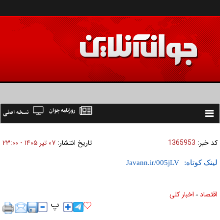
روزنامه جوان
نسخه اصلی
Toggle
navigation
کد خبر:
1365953
تاریخ انتشار:
۰۷ تير ۱۴۰۵ - ۲۳:۰۰
لینک کوتاه:
اقتصاد
اخبار کلی
»