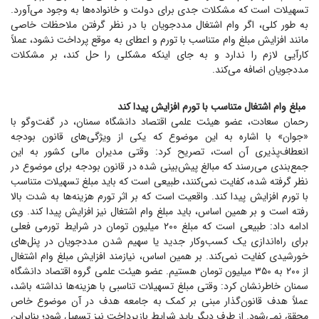
تسهیلات است که مشکلات جدی برای دولت و خانواده‌ها به وجود می‌آورد.
به طور کلی، اگر وام اشتغال مددجویان با در نظر گرفتن ملاحظات خاصی
مانند افزایش مبلغ وام متناسب با تورم و اعطای به موقع پرداخت نشود، عملاً
کارآیی لازم را ندارد و به جای اینکه مشکلی را حل کند، بر مشکلات
مددجویان اضافه می‌کند.
مبلغ وام اشتغال متناسب با تورم افزایش پیدا کند
رحمان سعادت، عضو هیئت علمی اقتصاد دانشگاه سمنان، در گفت‌و‌گو با
«جوان» با اشاره به این موضوع که یکی از ویژگی‌های قانون بودجه
انعطاف‌پذیری آن است، تصریح کرد: وقتی مدیران مالی کشور به این
جمع‌بندی می‌رسند که مبالغ پیش‌بینی شده در قانون بودجه برای موضوع در
نظر گرفته شده، کفایت نمی‌کنند، طبیعی است که باید مبلغ تسهیلات متناسب
با تورم افزایش پیدا کند. واقعیت است که بر اثر تورم هزینه‌ها به شدت بالا
رفته است و بر همین اساس، باید مبلغ وام اشتغال نیز افزایش پیدا کند. وی
ادامه داد: طبیعی است که مبلغ ۲۰۰ میلیون تومان در شرایط تورمی فعلی
برای راه‌اندازی یک کسب‌وکار جدید یا سهیم شدن مددجویان در پنل‌های
خورشیدی کفایت نمی‌کند. بر همین اساس، نیازمند افزایش مبلغ وام اشتغال
از ۲۰۰ به ۳۵۰ میلیون تومان هستیم. عضو هیئت علمی گروه اقتصاد دانشگاه
سمنان خاطرنشان کرد: وقتی مبلغ تسهیلات تناسبی با هزینه‌ها نداشته باشد،
عملاً هدف قانون‌گذار مبنی بر کمک به جامعه هدف در آن موضوع خاص
محقق نمی‌شود. از طرف دیگر باید شرایط بازپرداخت نیز تسهیل شود؛ بنابراین