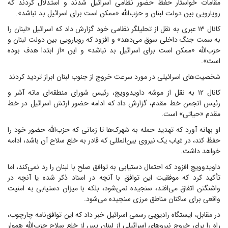
مقامات خواستار حفظ حضور نظامی اسرائیل شدند و استدلال کردند که
رویارویی بین دولت لبنان و حزب‌الله «ممکن است برای اسرائیل بد نباشد».
کانال ۱۳ عبری به نقل از تحلیلگر نظامی خود گزارش داد که اسرائیل «لبنان را
به سمت جنگ داخلی سوق می‌دهد» و افزود که رویارویی بین دولت لبنان و
حزب‌الله «ممکن است برای اسرائیل بد نباشد» و این «از ابتدا هدف بوده
است».
شخصیت‌های اسرائیلی در مورد سرعت خروج از جنوب لبنان ابراز تردید کردند
کانال ۱۲ به نقل از موشه داویدوویچ، رئیس شورای منطقه‌ای ماته آشر و
رئیس انجمن خط مقدم، گزارش داد که ادامه حضور ارتش اسرائیل در خط
مقدم «حیاتی» است.
او بهانه آورد که تهدید حمله به شهرک‌ها تا زمانی که حزب‌الله حضور خود را
حفظ کند، در غیاب یک نیروی بین‌المللی که قادر به خلع سلاح آن باشد، ادامه
خواهد داشت.
داویدوویچ افزود که احتمال دستیابی به توافق صلح با لبنان را رد نمی‌کند، اما
تأکید کرد که موفقیت این توافق با آنچه در اسناد ذکر شده یا آنچه در
واشنگتن اتفاق می‌افتد، سنجیده نمی‌شود، بلکه با میزان دستیابی به امنیت
واقعی برای ساکنان مناطق مرزی سنجیده می‌شود.
در مقابل، ایستگاه رادیویی رسمی اسرائیل خبر داد که این توافق‌نامه چارچوب،
راه را برای خروج نیروهای اسرائیلی از لبنان پس از خلع سلاح حزب‌الله هموار