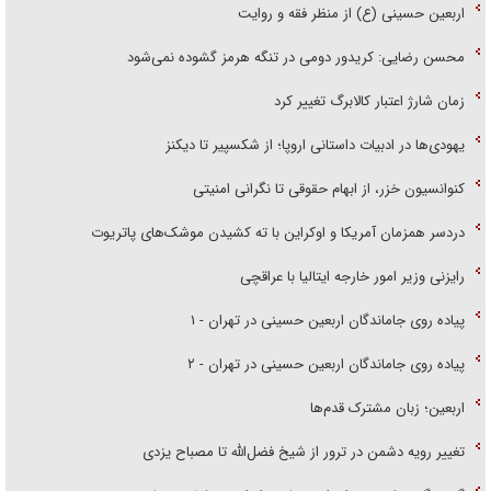
اربعین حسینی (ع) از منظر فقه و روایت
محسن رضایی: کریدور دومی در تنگه هرمز گشوده نمی‌شود
زمان شارژ اعتبار کالابرگ تغییر کرد
یهودی‌ها در ادبیات داستانی اروپا؛ از شکسپیر تا دیکنز
کنوانسیون خزر، از ابهام حقوقی تا نگرانی امنیتی
دردسر همزمان آمریکا و اوکراین با ته کشیدن موشک‌های پاتریوت
رایزنی وزیر امور خارجه ایتالیا با عراقچی
پیاده روی جاماندگان اربعین حسینی در تهران - ۱
پیاده روی جاماندگان اربعین حسینی در تهران - ۲
اربعین؛ زبان مشترک قدم‌ها
تغییر رویه دشمن در ترور از شیخ فضل‌الله تا مصباح یزدی