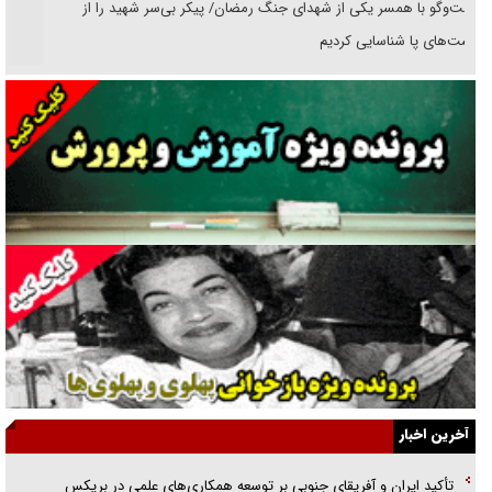
گفت‌وگو با همسر یکی از شهدای جنگ رمضان/ پیکر بی‌سر شهید را از
انگشت‌های پا شناسایی کردیم
نسلی که آنلاین الگو می‌گیرد
گفت‌وگو با آیت‌الله جاودان/ جفای مخالفان مکانت معنوی رهبر شهید را
ارتقا می‌داد
راننده مست به قانون می‌خندد
همه آقای دوربینی شده‌ایم!
قصه ناتمام سرویس مدارس
آیا مقاومت فلسطین خلع‌سلاح می‌شود؟
الگوی وحدت‌آفرین در ادراک سیاست خارجی
آخرین اخبار
گفتگوی دکتر اخوان مدیرمسئول روزنامه جوان با برنامه تلویزیونی «نبرد
تأکید ایران و آفریقای جنوبی بر توسعه همکاری‌های علمی در بریکس