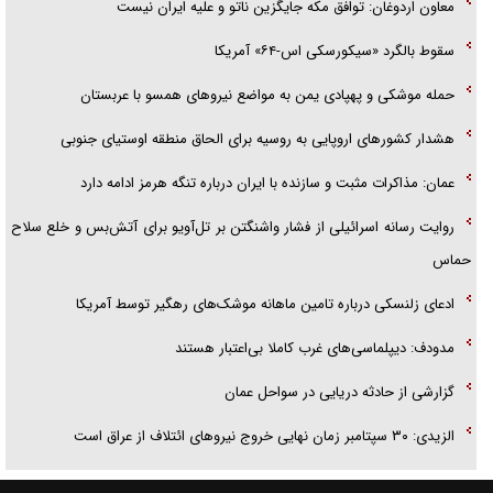
معاون اردوغان: توافق مکه جایگزین ناتو و علیه ایران نیست
سقوط بالگرد «سیکورسکی اس-۶۴» آمریکا
حمله موشکی و پهپادی یمن به مواضع نیرو‌های همسو با عربستان
هشدار کشور‌های اروپایی به روسیه برای الحاق منطقه اوستیای جنوبی
عمان: مذاکرات مثبت و سازنده با ایران درباره تنگه هرمز ادامه دارد
روایت رسانه اسرائیلی از فشار واشنگتن بر تل‌آویو برای آتش‌بس و خلع سلاح
حماس
ادعای زلنسکی درباره تامین ماهانه موشک‌های رهگیر توسط آمریکا
مدودف: دیپلماسی‌های غرب کاملا بی‌اعتبار هستند
گزارشی از حادثه دریایی در سواحل عمان
الزیدی: ۳۰ سپتامبر زمان نهایی خروج نیرو‌های ائتلاف از عراق است