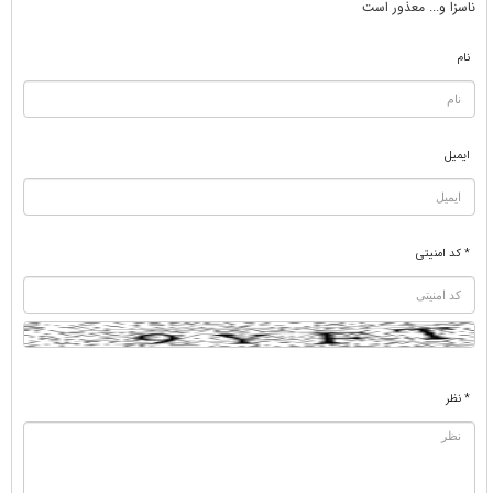
ناسزا و... معذور است
نام
ایمیل
* کد امنیتی
* نظر