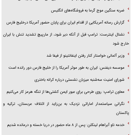
هرمز»
ضربه سنگین موج گرما به فروشگاه‌های انگلیس
امام حسین (ع) کشته سیرت‌های عصر جاهلی شد
گزارش رسانه آمریکایی از اقدام ایران برای پایان حضور آمریکا درخلیج فارس
فریاد‌ها و ناله‌های دوستان مبارزدلم را آتش می‌زد
نشنال اینترست: ترامپ قبل از آنکه دیر شود، از مارپیچ تشدید تنش با ایران
خارج شود
وزیر آلمانی خواستار کنار رفتن اینفانتینو از فیفا شد
موسسه دیفنس: ایران به طور موثر آمریکا را از خلیج فارس دور رانده است
شورای امنیت سه‌شنبه میزبان نشستی درباره کرانه باختری
معاون ترامپ: روی طرحی برای عبور ایمن کشتی‌ها از تنگه هرمز کار می‌کنیم
نگرانی سیاستمدار اماراتی نزدیک به بن‌زاید از ائتلاف عربستان، ترکیه و
پاکستان
خدمه ناو آبراهام لینکلن: پس از ۸ ماه حضور در دریا خسته و درمانده شدیم