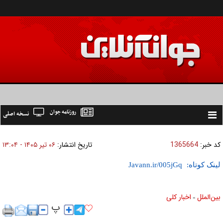
روزنامه جوان
نسخه اصلی
Toggle
navigation
کد خبر:
1365664
تاریخ انتشار:
۰۶ تير ۱۴۰۵ - ۱۳:۰۴
لینک کوتاه:
بين‌الملل
اخبار كلی
»