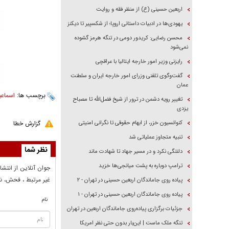
اربعین حسینی (ع) از منظر فقه و روایت
یهودی‌ها در ادبیات داستانی اروپا؛ از شکسپیر تا دیکنز
محسن رضایی: کریدور دومی در تنگه هرمز گشوده
نمی‌شود
رایزنی وزیر امور خارجه ایتالیا با عراقچی
گفت‌وگوی تلفنی وزرای امور خارجه ایران و سلطنت
عمان
برچسب ها:
اسماعی
تغییر رویه دشمن در ترور از شیخ فضل‌الله تا مصباح
یزدی
کنوانسیون خزر، از ابهام حقوقی تا نگرانی امنیتی
گزارش خطا
تنبیه متجاوز عملیاتی شد
نظر شما
دلتنگی نکرد و در مسیر جهاد تا شهادت ماند
ترامپ دوباره به پشت میانجی‌ها خزید
جوان آنلاين از انتشا
غير مرتبط ، فحش، نا
پیاده روی جاماندگان اربعین حسینی در تهران - ۲
پیاده روی جاماندگان اربعین حسینی در تهران - ۱
نام
جزئیات برگزاری پیاده‌روی جاماندگان اربعین در تهران
تنگه ملک ماست | این‌بار بدون حتی نظر امریکا