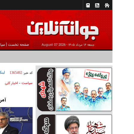
|
صفحه نخست
سیا
جمعه ۱۶ مرداد ۱۴۰۵ -
2026 August 07
لینک
کد خبر:
1365492
سیاست
اخبار کلی
»
آمر