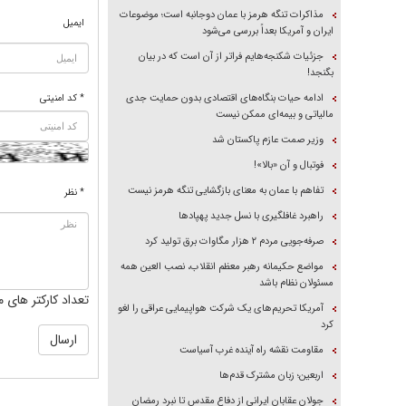
مذاکرات تنگه هرمز با عمان دوجانبه است؛ موضوعات
ایمیل
ایران و آمریکا بعداً بررسی می‌شود
جزئیات شکنجه‌هایم فراتر از آن است که در بیان
بگنجد!
ادامه حیات بنگاه‌های اقتصادی بدون حمایت جدی
* کد امنیتی
مالیاتی و بیمه‌ای ممکن نیست
وزیر صمت عازم پاکستان شد
فوتبال و آن «بالا»!
تفاهم با عمان به معنای بازگشایی تنگه هرمز نیست
* نظر
راهبرد غافلگیری با نسل جدید پهپاد‌ها
صرفه‌جویی مردم ۲ هزار مگاوات برق تولید کرد
مواضع حکیمانه رهبر معظم انقلاب، نصب العین همه
مسئولان نظام باشد
تعداد کارکتر های م
آمریکا تحریم‌های یک شرکت هواپیمایی عراقی را لغو
کرد
مقاومت نقشه راه آینده غرب آسیاست
اربعین؛ زبان مشترک قدم‌ها
جولان عقابان ایرانی از دفاع مقدس تا نبرد رمضان