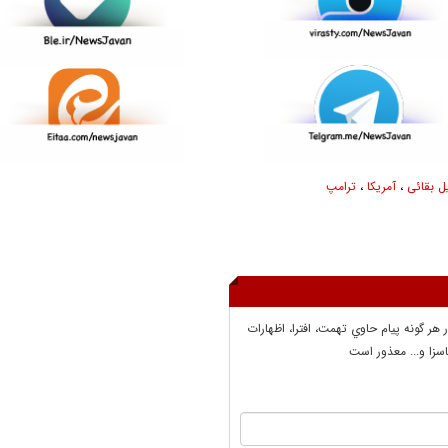
ل بقائی
،
آمریکا
،
ترامپ
ر هر گونه پيام حاوي تهمت، افترا، اظهارات
سزا و... معذور است