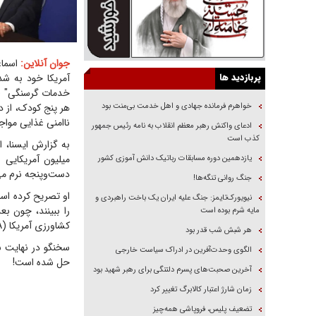
جوان آنلاین:
اسماع
پربازدید ها
آمریکا خود به ش
خواهرم فرمانده جهادی و اهل خدمت بی‌منت بود
ناامنی غذایی مواجه‌اند، ۴٫۲ میلیون نفر افزا
ادعای واکنش رهبر معظم انقلاب به نامه رئیس جمهور
کذب است
میلیون آمریکایی 
یازدهمین دوره مسابقات رباتیک دانش آموزی کشور
دست‌وپنجه نرم می‌
جنگ روانی تنگه‌ها!
او تصریح کرده است
نیویورک‌تایمز: جنگ علیه ایران یک باخت راهبردی و
مایه شرم بوده است
کشاورزی آمریکا (USDA) از سپتامبر ۲۰۲۴ بی‌سر و صدا تهیه این گزارش را متوقف کرد.
هر شبش شب قدر بود
سخنگو در نهایت ب
الگوی وحدت‌آفرین در ادراک سیاست خارجی
حل شده است!
آخرین صحبت‌های پسرم دلتنگی برای رهبر شهید بود
زمان شارژ اعتبار کالابرگ تغییر کرد
تضعیف پلیس، فروپاشی همه‌چیز