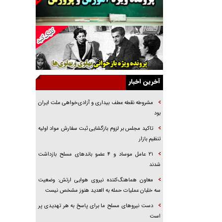
راهبرد غافلگیری با نسل جدید پهپاد‌ها
جنجال پزشکان تقلبی در صنعت زیبایی
یهودی‌ها در ادبیات داستانی اروپا؛ از شکسپیر تا
دیکنز
گفت‌وگو با خواهر یکی از شهدای جنگ رمضان/
خواهرم فرمانده جهادی و اهل خدمت بی‌منت بود
آخرین اخبار
جزئیات شکنجه‌هایم فراتر از آن است که در بیان
بگنجد!
مشروطه نقطه عطف بیداری و آزادی‌خواهی ملت ایران
بود
گزارش «جوان» از قوانین سخت‌گیرانه ۶ قاره در
برابر یورش به پاسگاه‌های پلیس
تاکید مجلس بر لزوم بازگشایی ثبت سفارش مواد اولیه
تنظیم بازار
تحلیل ابعاد پیام رهبر انقلاب به حزب‌الله/ مقاومت
نقشه راه آینده غرب آسیا
۲۱ عامل موساد و ۴ عضو باند‌های مسلح بازداشت
شدند
معاون هماهنگ‌کننده نیروی هوایی ارتش: وضعیت
سه خلبان عملیات حمله به العدید هنوز مشخص نیست
دست نیرو‌های مسلح ما برای پاسخ به هر تهدیدی پر
است