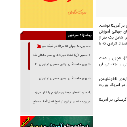
در آمریکا نوشت:
ان جهانی آموزش
پیشنهاد سردبیر
World H)، «در ایالات متحده، بیش از ۴۷ میلیون نفر، شامل یک نفر از
ی برای یک زندگی سالم محروم هستند. از سال ۲۰۲۰ تاکنون، تعداد افرادی که با
بازتاب روزنامه جوان ۱۵ مرداد در شبکه خبر
امام حسین (ع) کشته سیرت‌های عصر جاهلی شد
به گزارش ایسنا، این در ادامه آورده است: طبق گزارش سازمان "تغذیه آمریکا" (Feeding America)، «چهل و هفت
تی و اجتماعی آن
پیاده روی جاماندگان اربعین حسینی در تهران - ۲
ر‌های ناخوشایندی
پیاده روی جاماندگان اربعین حسینی در تهران - ۱
نگی در آمریکا، وزارت
فریاد‌ها و ناله‌های دوستان مبارزدلم را آتش می‌زد
رسنگی در آمریکا
تغییر رویه دشمن در ترور از شیخ فضل‌الله تا مصباح
یزدی
خرید قسطی اولش خنده و آخرش گریه است!
فوتبال و آن «بالا»!