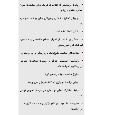
روایت پزشکیان از اقدامات دولت برای معیشت مردم
امشب منتشر می‌شود
در برابر تجاوز دشمنان رهروانی جان بر کف خواهیم
بود
ارتش کاملاً آماده است
دستگیری ۸ نفر از اشرار مسلح شاخص و مرتبطین
گروهک‌های تروریستی
تهدید‌های ترامپ هیچ‌وقت بازدارندگی برای او نیاورد
پزشکیان: فلسطین هرگز از اولویت سیاست خارجی
ایران خارج نخواهد شد
طلوع جامعه طیبه در مسیر کربلا
ایران قواعد تازه بازی در تنگه هرمز را می‌نویسد
بیانیه مشترک ایران و عمان در مرحله تدوین نهایی
است
مشروطه نماد بیداری، قانون‌گرایی و مردم‌سالاری ملت
ایران است