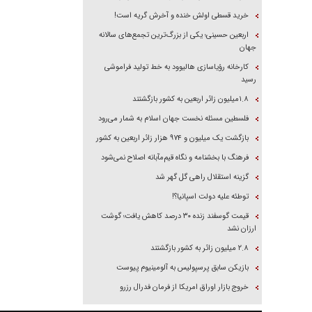
خرید قسطی اولش خنده و آخرش گریه است!
اربعین حسینی؛ یکی از بزرگ‌ترین تجمع‌های سالانه
جهان
کارخانه رؤیاسازی هالیوود به خط تولید فراموشی
رسید
۱.۸میلیون زائر اربعین به کشور بازگشتند
فلسطین مسئله نخست جهان اسلام به شمار می‌رود
بازگشت یک میلیون و ۹۷۴ هزار زائر اربعین به کشور
فرهنگ با بخشنامه و نگاه قیم‌مآبانه اصلاح نمی‌شود
گزینه استقلال راهی گل گهر شد
توطئه علیه دولت اسپانیا؟!
قیمت گوسفند زنده ۳۰ درصد کاهش یافت؛ گوشت
ارزان نشد
۲.۸ میلیون زائر به کشور بازگشتند
بازیکن سابق پرسپولیس به آلومینیوم پیوست
خروج بازار اوراق امریکا از فرمان فدرال رزرو