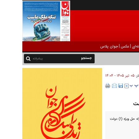
|
|
ه‌ای
عکس
جوان پلاس
پیشرفته
۰۵ تير ۱۴۰۵ - ۱۴:۰۴
ار:
ست
ه حل ویژه (!) دولت