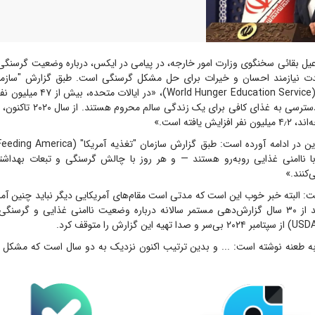
یل بقائی سخنگوی وزارت امور خارجه، در پیامی در ایکس، درباره وضعیت گرسنگی 
دت نیازمند احسان و خیرات برای حل مشکل گرسنگی است. طبق گزارش "سازم
خدمات گرسنگی" (unger Education Service
هر پنج کودک، از دسترسی به غذای کاف
یش یافته است.»
با ناامنی غذایی رو‌به‌رو هستند — و هر روز با چالش گرسنگی و تبعات بهداش
کنند.»
: البته خبر خوب این است که مدتی است مقام‌های آمریکایی دیگر نباید چنین آما
را ببینند، چون بعد از ۳۰ سال گزارش‌دهی مستمر سالانه درباره وضعیت ناامنی غذایی و گرس
ه طعنه نوشته است: ... و بدین ترتیب اکنون نزدیک به دو سال است که مشکل گ