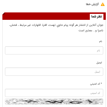
گزارش خطا
نظر شما
جوان آنلاين از انتشار هر گونه پيام حاوي تهمت، افترا، اظهارات غير مرتبط ، فحش،
ناسزا و... معذور است
نام
ایمیل
* کد امنیتی