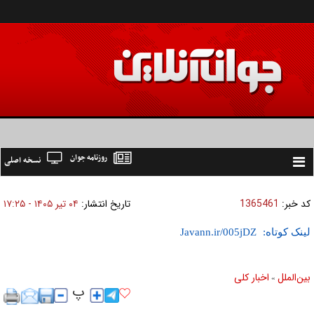
روزنامه جوان
نسخه اصلی
Toggle
navigation
کد خبر:
1365461
تاریخ انتشار:
۰۴ تير ۱۴۰۵ - ۱۷:۲۵
لینک کوتاه:
بين‌الملل
اخبار كلی
»