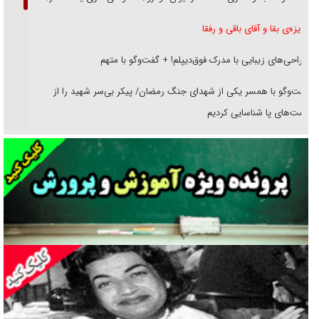
غریزه‌ی بقا و آقای باقی و رفقا
جراحی‌های زیبایی با مدرک فوق‌دیپلم! + گفت‌وگو با متهم
گفت‌وگو با همسر یکی از شهدای جنگ رمضان/ پیکر بی‌سر شهید را از
انگشت‌های پا شناسایی کردیم
نسلی که آنلاین الگو می‌گیرد
گفت‌وگو با آیت‌الله جاودان/ جفای مخالفان مکانت معنوی رهبر شهید را
ارتقا می‌داد
راننده مست به قانون می‌خندد
همه آقای دوربینی شده‌ایم!
قصه ناتمام سرویس مدارس