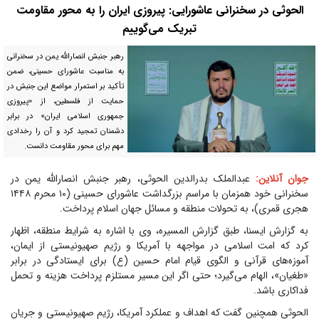
الحوثی در سخنرانی عاشورایی: پیروزی ایران را به محور مقاومت
تبریک می‌گوییم
رهبر جنبش انصارالله یمن در سخنرانی
به مناسبت عاشورای حسینی، ضمن
تأکید بر استمرار مواضع این جنبش در
حمایت از فلسطین، از «پیروزی
جمهوری اسلامی ایران» در برابر
دشمنان تمجید کرد و آن را رخدادی
مهم برای محور مقاومت دانست.
جوان آنلاین:
عبدالملک بدرالدین الحوثی، رهبر جنبش انصارالله یمن در
سخنرانی خود همزمان با مراسم بزرگداشت عاشورای حسینی (۱۰ محرم ۱۴۴۸
هجری قمری)، به تحولات منطقه و مسائل جهان اسلام پرداخت.
به گزارش ایسنا، طبق گزارش المسیره، وی با اشاره به شرایط منطقه، اظهار
کرد که امت اسلامی در مواجهه با آمریکا و رژیم صهیونیستی از ایمان،
آموزه‌های قرآنی و الگوی قیام امام حسین (ع) برای ایستادگی در برابر
«طغیان»، الهام می‌گیرد؛ حتی اگر این مسیر مستلزم پرداخت هزینه و تحمل
فداکاری باشد.
الحوثی همچنین گفت که اهداف و عملکرد آمریکا، رژیم صهیونیستی و جریان