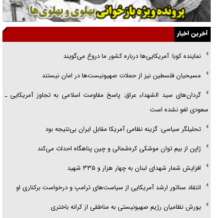
آیا مقاومت فلسطین خلع‌سلاح می‌شود؟
الگوی وحدت‌آفرین در ادراک سیاست خارجی
آخرین اخبار
گفتگوی دکتر اخوان مدیرمسئول روزنامه جوان با برنامه تلویزیونی «نبرد
نماینده کوبا: آمریکایی‌ها درباره کشور ما دروغ می‌گویند
هرمز»
مسیحیان فلسطین نیز از حملات صهیونیست‌ها در امان نیستند
امام حسین (ع) کشته سیرت‌های عصر جاهلی شد
گردان‌های سید الشهداء عراق: پاسخ مقاومت اسلامی به تجاوز آمریکایی ـ
فریاد‌ها و ناله‌های دوستان مبارزدلم را آتش می‌زد
سعودی لغو نشده است
تحلیلگر سیاسی: گزینه نظامی آمریکا مقابل ایران بی‌نتیجه بود
ژاپن از بیم توان موشکی کره‌شمالی و چین پناهگاه احداث می‌کند
افزایش شمار شهدای لبنان به چهار هزار و ۳۳۵ شهید
انتقاد سناتور ارشد آمریکایی از سیاست‌های ترامپ و درخواست برکناری او
یورش نظامیان رژیم صهیونیستی به مناطقی از کرانه باختری