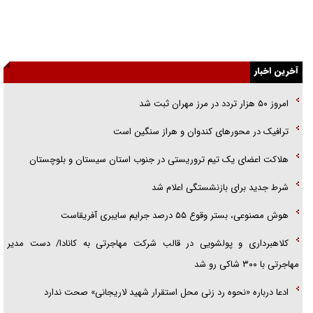
راهبرد غافلگیری با نسل جدید پهپاد‌ها
جنجال پزشکان تقلبی در صنعت زیبایی
یهودی‌ها در ادبیات داستانی اروپا؛ از شکسپیر تا دیکنز
گفت‌وگو با خواهر یکی از شهدای جنگ رمضان/ خواهرم فرمانده جهادی و
اهل خدمت بی‌منت بود
آخرین اخبار
جزئیات شکنجه‌هایم فراتر از آن است که در بیان بگنجد!
گزارش «جوان» از قوانین سخت‌گیرانه ۶ قاره در برابر یورش به پاسگاه‌های
امروز ۵۰ هزار تردد در مرز مهران ثبت شد
پلیس
ترافیک در محور‌های کندوان و هراز سنگین است
تحلیل ابعاد پیام رهبر انقلاب به حزب‌الله/ مقاومت نقشه راه آینده غرب آسیا
هلاکت اعضای یک تیم تروریستی در جنوب استان سیستان و بلوچستان
شرط جدید برای بازنشستگی اعلام شد
هوش مصنوعی، بستر وقوع ۵۵ درصد جرایم سایبری آفریقاست