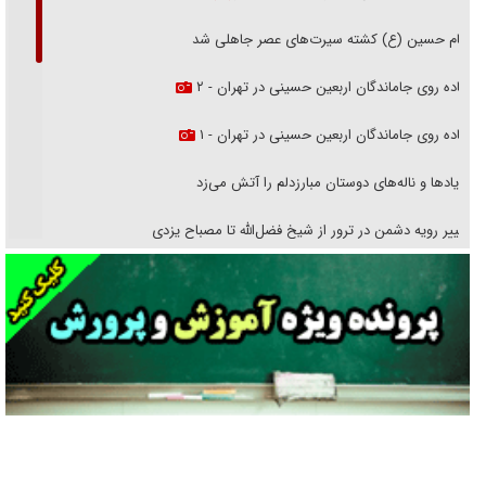
پیشنهاد سردبیر
بازتاب روزنامه جوان ۱۵ مرداد در شبکه خبر
امام حسین (ع) کشته سیرت‌های عصر جاهلی شد
پیاده روی جاماندگان اربعین حسینی در تهران - ۲
پیاده روی جاماندگان اربعین حسینی در تهران - ۱
فریاد‌ها و ناله‌های دوستان مبارزدلم را آتش می‌زد
تغییر رویه دشمن در ترور از شیخ فضل‌الله تا مصباح یزدی
خرید قسطی اولش خنده و آخرش گریه است!
فوتبال و آن «بالا»!