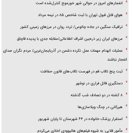
کلاهبرداری و پولشویی در قالب شرکت مهاجرتی به کانادا/ دست مدیر
مهاجرتی با ۳۰۰ شاکی رو شد
ادعا درباره «نحوه رد زنی محل استقرار شهید لاریجانی» صحت ندارد
انفجار‌های امروز در حوالی شهر خورموج کنترل‌شده است
هوای قابل قبول تهران با ثبت شاخص ۸۵ در نیمه مرداد
ترافیک سنگین در جاده چالوس/ تردد روان در مرز‌های زمینی کشور
مرز‌های ایران زیر ذره‌بین اشراف اطلاعاتی/مقابله جدی با پدیده قاچاق
عملیات انهدام مهمات عمل نکرده دشمن در آذربایجان‌غربی/ مردم نگران صدای
انفجار نباشند
ثبت پنج تالاب قم در فهرست تالاب‌های قانون حفاظت
دستگیری قاتل فراری در نوشهر
۸ کشته در دو تصادف شب گذشته