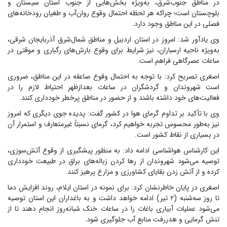
در مناطق جنوب‌شرق، به‌ویژه بخش‌هایی از جنوب استان سیستان و
بلوچستان است؛ چراکه هر لحظه احتمال وقوع روان‌آب و طغیان رودخانه‌های
فصلی در این مناطق وجود دارد.
وی یادآور شد: امروز در استان اردبیل و مناطق شمال‌شرق آذربایجان شرقی،
به‌ویژه ناحیه ارسباران، نیز شرایط برای وقوع بارش‌های رگباری و موقتی در
ساعات عصرگاهی فراهم است.
اصغری تصریح کرد: با توجه به احتمال وقوع صاعقه در این مناطق، ضروری
است شهروندان و گردشگران در ساعات بعدازظهر احتیاط لازم را در
فعالیت‌های خود داشته باشند و از حضور در مناطق پرخطر خودداری کنند.
وی با تأکید بر تداوم گرمای هوا در کشور گفت: پدیده جوی دیگری که امروز
نیز به‌طور محسوس تجربه خواهیم کرد، گرمای نسبتاً غیرمتعارف و استمرار آن
در بسیاری از نقاط کشور است.
این کارشناس هواشناسی ادامه داد: به منظور پیشگیری از وقوع آتش‌سوزی،
توصیه می‌شود شهروندان از رها کردن زباله‌های براق در طبیعت خودداری
کرده و از آتش زدن بقایای کشاورزی و مزارع پرهیز کنند.
اصغری در پایان خاطرنشان کرد: برای نمونه در استان ایلام، روند افزایش دما
تا روز سه‌شنبه (۲ تیر) ادامه خواهد داشت و به باغداران این استان توصیه
می‌شود عملیات آبیاری باغات را در ساعات خنک شبانه‌روز انجام دهند تا از
تنش گرمایی و هدررفت منابع آب جلوگیری شود.