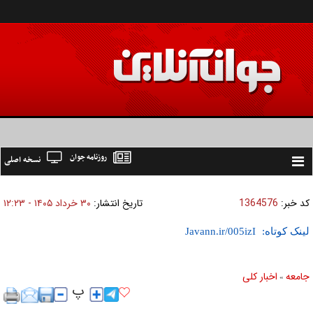
روزنامه جوان
نسخه اصلی
Toggle
navigation
کد خبر:
1364576
تاریخ انتشار:
۳۰ خرداد ۱۴۰۵ - ۱۲:۲۳
لینک کوتاه:
جامعه
اخبار كلی
»