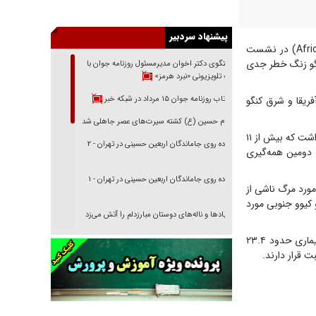
پیشنهاد سردبیر
از راشا تودی، ژان کاسیا، مدیرکل مرکز کنترل و پیشگیری از بیماری‌های آفریقا (Africa CDC) در نشست
نگو زنگ خطر جدی
گفتگوی دکتر اخوان مدیرمسئول روزنامه جوان با
برنامه تلویزیونی «نبرد هرمز»
بازتاب روزنامه جوان ۱۵ مرداد در شبکه خبر
فریقا و شرق کنگو
امام حسین (ع) کشته سیرت‌های عصر جاهلی شد
کاسیا به همه‌گیری گسترده ابولا در سال‌های ۲۰۱۴ تا ۲۰۱۶ در کشور‌های گینه، لیبریا و سیرالئون اشاره داشت که بیش از ۱۱
پیاده روی جاماندگان اربعین حسینی در تهران - ۲
ی دموکراتیک کنگو، که دومین همه‌گیری
پیاده روی جاماندگان اربعین حسینی در تهران - ۱
ئن ۲۹ مورد جدید ابتلا و چهار مورد مرگ ناشی از
 کیوو جنوبی مورد
فریاد‌ها و ناله‌های دوستان مبارزدلم را آتش می‌زد
تغییر رویه دشمن در ترور از شیخ فضل‌الله تا مصباح
آمار تجمعی این کشور اکنون به ۸۳۷ مورد تاییدشده و ۱۹۶ مورد مرگ رسیده است. نرخ مرگ‌ومیر بیماری حدود ۲۳.۴
یزدی
خرید قسطی اولش خنده و آخرش گریه است!
فوتبال و آن «بالا»!