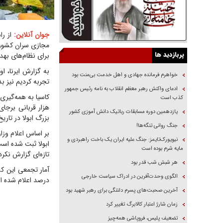
جوان آنلاین:
مجازی سران کشور‌
پربازدید ها
برای نظام‌های بهد
به گزارش ایرنا، ا
خواهرم فرمانده جهادی و اهل خدمت بی‌منت بود
تجربه کردیم نیز ب
ادعای واکنش رهبر معظم انقلاب به نامه رئیس جمهور
کذب است
یازدهمین دوره مسابقات رباتیک دانش آموزی کشور
بزرگ ابولا در تار
جنگ روانی تنگه‌ها!
نیویورک‌تایمز: جنگ علیه ایران یک باخت راهبردی و
ابولا ثبت شده است
مایه شرم بوده است
تازه‌ای گزارش نکرده
هر شبش شب قدر بود
الگوی وحدت‌آفرین در ادراک سیاست خارجی
درصد اعلام شده است. همچنین ۴۹ بیمار بهبود یافته‌اند و ۳۷۶ نف
آخرین صحبت‌های پسرم دلتنگی برای رهبر شهید بود
زمان شارژ اعتبار کالابرگ تغییر کرد
تضعیف پلیس، فروپاشی همه‌چیز