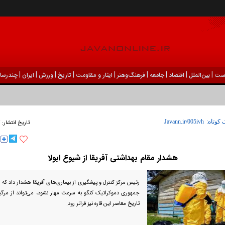
|
|
|
|
|
|
|
|
|
ست
بين‌الملل
اقتصاد
جامعه
فرهنگ‌و‌هنر
ایثار و مقاومت
تاریخ
ورزش
ايران
چندرسان
۲۷
 کوتاه:
تاریخ انتشار:
هشدار مقام بهداشتی آفریقا از شیوع ابولا
رئیس مرکز کنترل و پیشگیری از بیماری‌های آفریقا هشدار داد که اگ
جمهوری دموکراتیک کنگو به سرعت مهار نشود، می‌تواند از مرگب
تاریخ معاصر این قاره نیز فراتر رود.