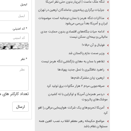
تنگه ملک ماست | این‌بار بدون حتی نظر امریکا
ایمیل
جزئیات برگزاری پیاده‌روی جاماندگان اربعین در تهران
مذاکرات تنگه هرمز با عمان دوجانبه است؛ موضوعات
ایران و آمریکا بعداً بررسی می‌شود
* کد امنیتی
ادامه حیات بنگاه‌های اقتصادی بدون حمایت جدی
مالیاتی و بیمه‌ای ممکن نیست
فوتبال و آن «بالا»!
وزیر صمت عازم پاکستان شد
* نظر
تفاهم با عمان به معنای بازگشایی تنگه هرمز نیست
راهبرد غافلگیری با نسل جدید پهپاد‌ها
اربعین؛ زبان مشترک قدم‌ها
صرفه‌جویی مردم ۲ هزار مگاوات برق تولید کرد
تعداد کارکتر های م
دردسر همزمان آمریکا و اوکراین با ته کشیدن
موشک‌های پاتریوت
آمریکا تحریم‌های یک شرکت هواپیمایی عراقی را لغو
کرد
مواضع حکیمانه رهبر معظم انقلاب، نصب العین همه
مسئولان نظام باشد