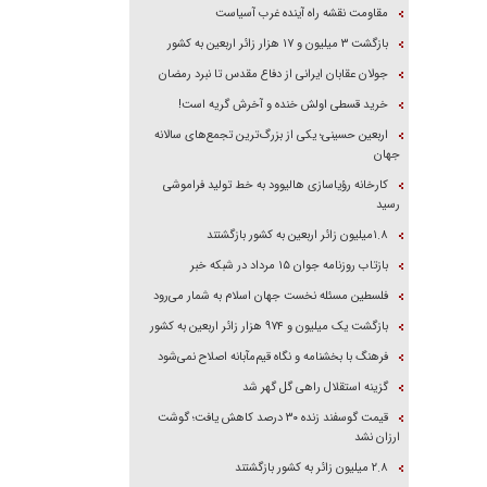
مقاومت نقشه راه آینده غرب آسیاست
بازگشت ۳ میلیون و ۱۷ هزار زائر اربعین به کشور
جولان عقابان ایرانی از دفاع مقدس تا نبرد رمضان
خرید قسطی اولش خنده و آخرش گریه است!
اربعین حسینی؛ یکی از بزرگ‌ترین تجمع‌های سالانه
جهان
کارخانه رؤیاسازی هالیوود به خط تولید فراموشی
رسید
۱.۸میلیون زائر اربعین به کشور بازگشتند
بازتاب روزنامه جوان ۱۵ مرداد در شبکه خبر
فلسطین مسئله نخست جهان اسلام به شمار می‌رود
بازگشت یک میلیون و ۹۷۴ هزار زائر اربعین به کشور
فرهنگ با بخشنامه و نگاه قیم‌مآبانه اصلاح نمی‌شود
گزینه استقلال راهی گل گهر شد
قیمت گوسفند زنده ۳۰ درصد کاهش یافت؛ گوشت
ارزان نشد
۲.۸ میلیون زائر به کشور بازگشتند