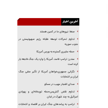
راهبرد غافلگیری با نسل جدید پهپاد‌ها
جنجال پزشکان تقلبی در صنعت زیبایی
یهودی‌ها در ادبیات داستانی اروپا؛ از شکسپیر تا
دیکنز
آخرین اخبار
گفت‌وگو با خواهر یکی از شهدای جنگ رمضان/
صنعا: نیروهای ما در کمین‌ هستند
خواهرم فرمانده جهادی و اهل خدمت بی‌منت بود
تداوم تحرکات توسعه طلبانه رژیم صهیونیستی در
جزئیات شکنجه‌هایم فراتر از آن است که در بیان
جنوب سوریه
بگنجد!
حمله سایبری گسترده به بورس آمریکا
گزارش «جوان» از قوانین سخت‌گیرانه ۶ قاره در
برابر یورش به پاسگاه‌های پلیس
سندرز: ترامپ فاسد، آمریکا را وارد یک جنگ فاجعه بار
کرده است
نگرانی جمهوری‌خواهان آمریکا از تأثیر منفی جنگ
ایران بر انتخابات
صدای انفجار مهیب در مسکو
تداوم نقض آتش‌بس؛حمله توپخانه‌ای و پهپادی
اسرائیل به چند شهرک در لبنان
ترامپ به پیامدهای جنگ ایران بر اقتصاد و انتخابات