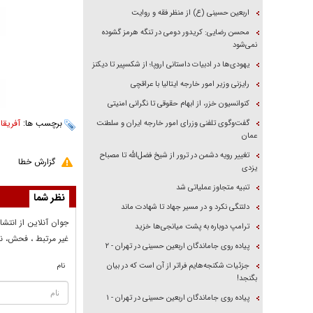
اربعین حسینی (ع) از منظر فقه و روایت
محسن رضایی: کریدور دومی در تنگه هرمز گشوده
نمی‌شود
یهودی‌ها در ادبیات داستانی اروپا؛ از شکسپیر تا دیکنز
رایزنی وزیر امور خارجه ایتالیا با عراقچی
کنوانسیون خزر، از ابهام حقوقی تا نگرانی امنیتی
برچسب ها:
آفریقا
،
گفت‌وگوی تلفنی وزرای امور خارجه ایران و سلطنت
عمان
تغییر رویه دشمن در ترور از شیخ فضل‌الله تا مصباح
گزارش خطا
یزدی
تنبیه متجاوز عملیاتی شد
نظر شما
دلتنگی نکرد و در مسیر جهاد تا شهادت ماند
جوان آنلاين از انتشا
ترامپ دوباره به پشت میانجی‌ها خزید
غير مرتبط ، فحش، نا
پیاده روی جاماندگان اربعین حسینی در تهران - ۲
جزئیات شکنجه‌هایم فراتر از آن است که در بیان
نام
بگنجد!
پیاده روی جاماندگان اربعین حسینی در تهران - ۱