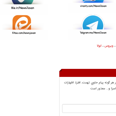
ویروس
،
ابولا
ر هر گونه پيام حاوي تهمت، افترا، اظهارات
سزا و... معذور است