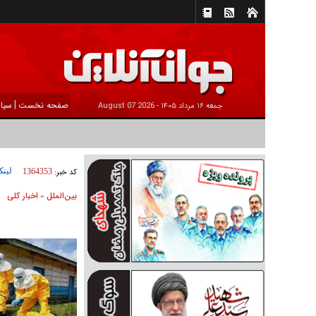
|
صفحه نخست
سیا
جمعه ۱۶ مرداد ۱۴۰۵ -
2026 August 07
لینک
کد خبر:
1364353
بين‌الملل
اخبار كلی
»