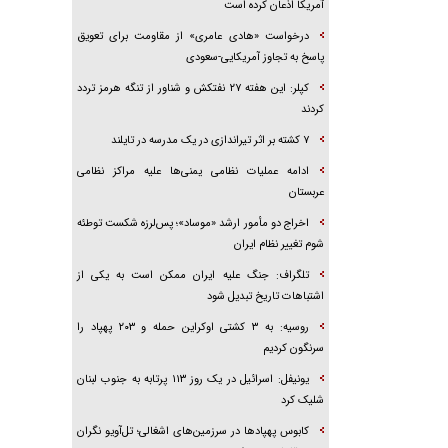
آمریکا اذعان کرده است
درخواست «هادی عامری» از مقاومت برای تعویق
پاسخ به تجاوز آمریکایی-سعودی
کپلر: این هفته ۲۷ نفتکش و شناور از تنگه هرمز تردد
کردند
۷ کشته بر اثر تیراندازی در یک مدرسه در تایلند
ادامه عملیات نظامی یمنی‌ها علیه مراکز نظامی
عربستان
اخراج دو مأمور ارشد «موساد»؛ پس‌لرزه شکست توطئه
شوم تغییر نظام ایران
تلگراف: جنگ علیه ایران ممکن است به یکی از
اشتباهات تاریخ تبدیل شود
روسیه: به ۳ کشتی اوکراین حمله و ۲۰۳ پهپاد را
سرنگون کردیم
یونیفل: اسرائیل در یک روز ۱۱۳ پرتابه به جنوب لبنان
شلیک کرد
کابوس پهپادها در سرزمین‌های اشغالی؛ تل‌آویو نگران