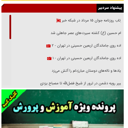
پیشنهاد سردبیر
بازتاب روزنامه جوان ۱۵ مرداد در شبکه خبر
امام حسین (ع) کشته سیرت‌های عصر جاهلی شد
پیاده روی جاماندگان اربعین حسینی در تهران - ۲
پیاده روی جاماندگان اربعین حسینی در تهران - ۱
فریاد‌ها و ناله‌های دوستان مبارزدلم را آتش می‌زد
تغییر رویه دشمن در ترور از شیخ فضل‌الله تا مصباح یزدی
خرید قسطی اولش خنده و آخرش گریه است!
فوتبال و آن «بالا»!
راهبرد غافلگیری با نسل جدید پهپاد‌ها