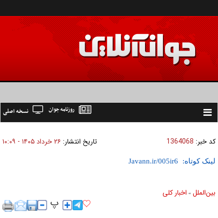
روزنامه جوان
نسخه اصلی
Toggle
navigation
کد خبر:
1364068
تاریخ انتشار:
۲۶ خرداد ۱۴۰۵ - ۱۰:۰۹
لینک کوتاه:
بين‌الملل
اخبار كلی
»