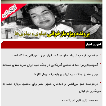
جنجال پزشکان تقلبی در صنعت زیبایی
یهودی‌ها در ادبیات داستانی اروپا؛ از شکسپیر تا دیکنز
گفت‌وگو با خواهر یکی از شهدای جنگ رمضان/ خواهرم فرمانده جهادی و
اهل خدمت بی‌منت بود
جزئیات شکنجه‌هایم فراتر از آن است که در بیان بگنجد!
آخرین اخبار
گزارش «جوان» از قوانین سخت‌گیرانه ۶ قاره در برابر یورش به پاسگاه‌های
جانسون: ترامپ از پیامد‌های جنگ با ایران برای آمریکایی‌ها آگاه است
پلیس
آسوشیتدپرس: صد‌ها نظامی آمریکایی در جنگ علیه ایران ضربه مغزی شده‌اند
تحلیل ابعاد پیام رهبر انقلاب به حزب‌الله/ مقاومت نقشه راه آینده غرب آسیا
برنی سندرز: جنگ علیه ایران بر پایه یک دروغ آغاز شد
درخواست عفو بین‌الملل و دیده‌بان حقوق بشر برای تحقیق درباره حمله به
خبرنگاران در لبنان
مدودف: ژاپن تابع آمریکاست