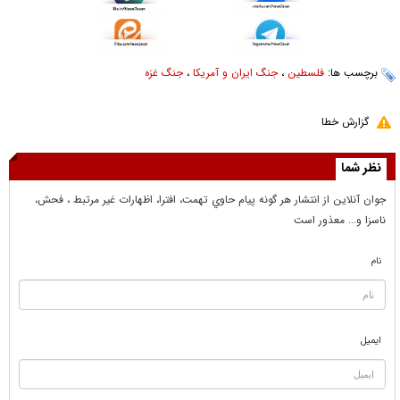
برچسب ها:
فلسطین
،
جنگ ایران و آمریکا
،
جنگ غزه
گزارش خطا
نظر شما
جوان آنلاين از انتشار هر گونه پيام حاوي تهمت، افترا، اظهارات غير مرتبط ، فحش،
ناسزا و... معذور است
نام
ایمیل