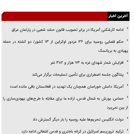
اهل خدمت بی‌منت بود
آخرین اخبار
جزئیات شکنجه‌هایم فراتر از آن است که در بیان بگنجد!
گزارش «جوان» از قوانین سخت‌گیرانه ۶ قاره در برابر یورش به پاسگاه‌های
ادامه کارشکنی آمریکا در برابر تصویب قانون حشد شعبی در پارلمان عراق
پلیس
حکم قضایی روسیه برای ۳۶ مزدور اوکراین از ۱۳ کشور/ دو کشته در حمله
پهپادی به بریانسک
تحلیل ابعاد پیام رهبر انقلاب به حزب‌الله/ مقاومت نقشه راه آینده غرب آسیا
افزایش شمار شهدای غزه به ۷۳ هزار و ۳۸۲ نفر
پنتاگون جلسه اضطراری برای تأمین تسلیحات برگزار می‌کند
آمریکا: داعش خوراسان همچنان یک تهدید در افغانستان باقی مانده است
حماس: یورش به شمال قدس، اراده ما برای مقابله با طرح‌های یهودی‌سازی را
از بین نمی‌برد
دولت انگلیس تحریم‌ها علیه روسیه را بار دیگر گسترش داد
ترکیه: تروریسم اسرائیل در کرانه باختری و قدس اشغالی ادامه دارد