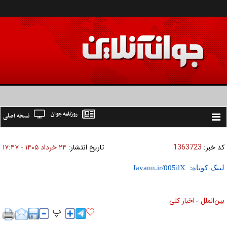
روزنامه جوان
نسخه اصلی
Toggle
navigation
کد خبر:
1363723
تاریخ انتشار:
۲۴ خرداد ۱۴۰۵ - ۱۷:۴۷
لینک کوتاه:
بين‌الملل
اخبار كلی
»