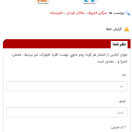
برچسب ها:
سرگئی لاوروف
،
هاکان فیدان
،
خاورمیانه
گزارش خطا
نظر شما
جوان آنلاين از انتشار هر گونه پيام حاوي تهمت، افترا، اظهارات غير مرتبط ، فحش،
ناسزا و... معذور است
نام
ایمیل
* کد امنیتی