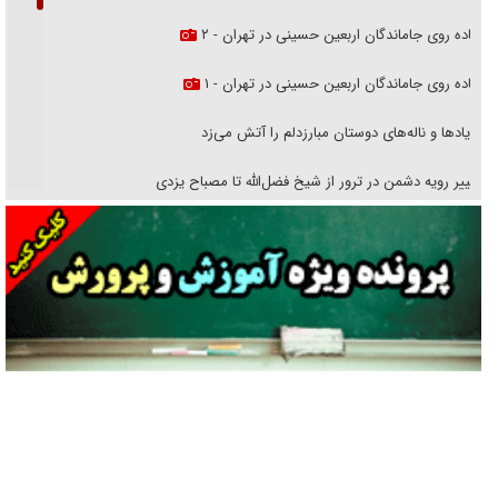
پیاده روی جاماندگان اربعین حسینی در تهران - ۲
پیاده روی جاماندگان اربعین حسینی در تهران - ۱
فریاد‌ها و ناله‌های دوستان مبارزدلم را آتش می‌زد
تغییر رویه دشمن در ترور از شیخ فضل‌الله تا مصباح یزدی
خرید قسطی اولش خنده و آخرش گریه است!
فوتبال و آن «بالا»!
راهبرد غافلگیری با نسل جدید پهپاد‌ها
جنجال پزشکان تقلبی در صنعت زیبایی
یهودی‌ها در ادبیات داستانی اروپا؛ از شکسپیر تا دیکنز
گفت‌وگو با خواهر یکی از شهدای جنگ رمضان/ خواهرم فرمانده جهادی و