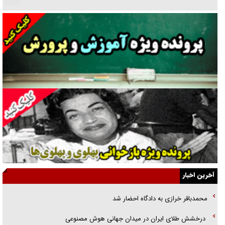
نسلی که آنلاین الگو می‌گیرد
گفت‌وگو با آیت‌الله جاودان/ جفای مخالفان مکانت معنوی رهبر شهید را
ارتقا می‌داد
راننده مست به قانون می‌خندد
همه آقای دوربینی شده‌ایم!
قصه ناتمام سرویس مدارس
آیا مقاومت فلسطین خلع‌سلاح می‌شود؟
الگوی وحدت‌آفرین در ادراک سیاست خارجی
آخرین اخبار
گفتگوی دکتر اخوان مدیرمسئول روزنامه جوان با برنامه تلویزیونی «نبرد
محمدباقر خرازی به دادگاه احضار شد
هرمز»
درخشش طلای ایران در میدان جهانی هوش مصنوعی
امام حسین (ع) کشته سیرت‌های عصر جاهلی شد