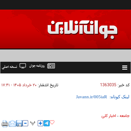
روزنامه جوان
نسخه اصلی
Toggle
navigation
کد خبر:
1363035
تاریخ انتشار:
۲۰ خرداد ۱۴۰۵ - ۱۷:۴۱
لینک کوتاه:
جامعه
اخبار كلی
»