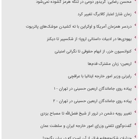
محسن رضایی: کریدور دومی در تنگه هرمز گشوده نمی‌شود
زمان شارژ اعتبار کالابرگ تغییر کرد
دردسر همزمان آمریکا و اوکراین با ته کشیدن موشک‌های پاتریوت
یهودی‌ها در ادبیات داستانی اروپا؛ از شکسپیر تا دیکنز
کنوانسیون خزر، از ابهام حقوقی تا نگرانی امنیتی
اربعین؛ زبان مشترک قدم‌ها
رایزنی وزیر امور خارجه ایتالیا با عراقچی
پیاده روی جاماندگان اربعین حسینی در تهران - ۱
پیاده روی جاماندگان اربعین حسینی در تهران - ۲
تغییر رویه دشمن در ترور از شیخ فضل‌الله تا مصباح یزدی
گفت‌وگوی تلفنی وزرای امور خارجه ایران و سلطنت عمان
جزئیات شکنجه‌هایم فراتر از آن است که در بیان بگنجد!