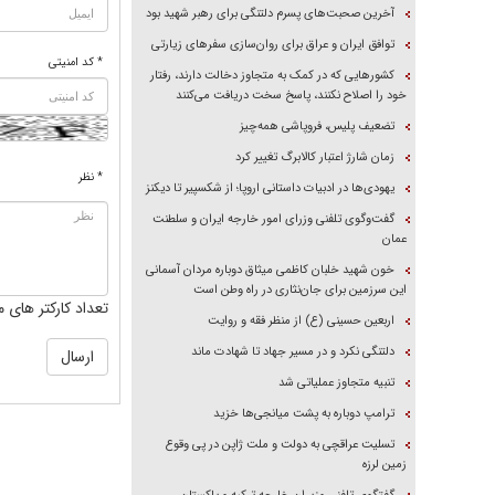
آخرین صحبت‌های پسرم دلتنگی برای رهبر شهید بود
توافق ایران و عراق برای روان‌سازی سفر‌های زیارتی
* کد امنیتی
کشور‌هایی که در کمک به متجاوز دخالت دارند، رفتار
خود را اصلاح نکنند، پاسخ سخت دریافت می‌کنند
تضعیف پلیس، فروپاشی همه‌چیز
زمان شارژ اعتبار کالابرگ تغییر کرد
* نظر
یهودی‌ها در ادبیات داستانی اروپا؛ از شکسپیر تا دیکنز
گفت‌وگوی تلفنی وزرای امور خارجه ایران و سلطنت
عمان
خون شهید خلبان کاظمی میثاق دوباره مردان آسمانی
این سرزمین برای جان‌نثاری در راه وطن است
تعداد کارکتر های م
اربعین حسینی (ع) از منظر فقه و روایت
دلتنگی نکرد و در مسیر جهاد تا شهادت ماند
تنبیه متجاوز عملیاتی شد
ترامپ دوباره به پشت میانجی‌ها خزید
تسلیت عراقچی به دولت و ملت ژاپن در پی وقوع
زمین لرزه