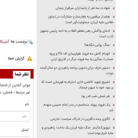
شهادت سه نفر از پاسداران سرافراز زنجان
هشدار عراقچی به بلغارستان؛ مشارکت در تجاوز
نظامی علیه ایران، مسئولیت‌آور است
ادعای واکنش رهبر معظم انقلاب به نامه رئیس جمهور
کذب است
برچسب ها:
آمریکا
،
جنگ روانی تنگه‌ها!
انهدام کامل سه فروند هواپیمای اف ۳۵ و ورود
گزارش خطا
خسارت سنگین به سه فروند دیگر در الازرق اردن
دستور عارف برای تدوین برنامه راهبردی دو سال آینده
دولت
نظر شما
تشییع شهید کاظمی ادای احترام به قهرمانی است که
جوان آنلاين از انتشا
بر عهد خود با میهن ایستاد
غير مرتبط ، فحش، نا
هر شبش شب قدر بود
نام
یک فروند پهپاد متخاصم در بندر امام خمینی منهدم
شد
الگوی وحدت‌آفرین در ادراک سیاست خارجی
نیویورک‌تایمز: جنگ علیه ایران یک باخت راهبردی و
ایمیل
مایه شرم بوده است