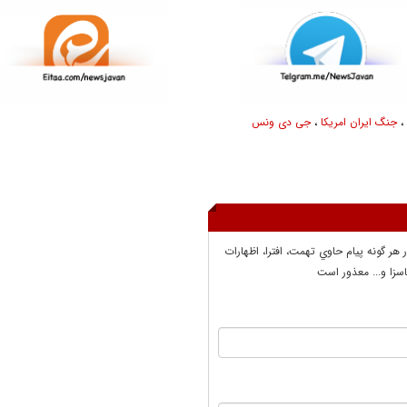
جنگ ایران امریکا
،
جی دی ونس
ر هر گونه پيام حاوي تهمت، افترا، اظهارات
سزا و... معذور است