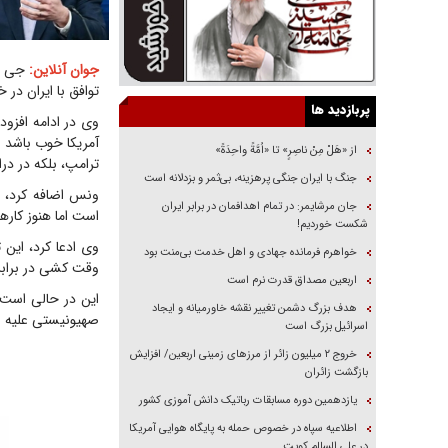
جوان آنلاین:
جی دی
توافق با ایران د
پربازدید ها
وی در ادامه افزود
آمریکا خوب باشد و
از «هَلْ مِنْ ناصِرٍ» تا «اُمَّةً واحِدَةً»
ترامپ، بلکه در در
جنگ با ایران جنگی پرهزینه، بی‌ثمر و بزدلانه است
ونس اضافه کرد، ا
جان مرشایمر: در تمام اهدافمان در برابر ایران
است اما هنوز کارها
شکست خوردیم!
وی ادعا کرد، این ت
خواهرم فرمانده جهادی و اهل خدمت بی‌منت بود
وقت کشی در برابر 
اربعین مصداق قدرت نرم است
این در حالی است 
هدف بزرگ دشمن تغییر نقشه خاورمیانه و ایجاد
صهیونیستی علیه ا
اسرائیل بزرگ است
‌خروج ۲ میلیون زائر از مرز‌های زمینی اربعین/ افزایش
بازگشت زائران
یازدهمین دوره مسابقات رباتیک دانش آموزی کشور
اطلاعیه سپاه در خصوص حمله به پایگاه هوایی آمریکا
در علی السالم کویت