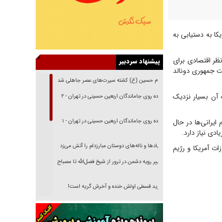
ا به دستیابی به
نظر اقتصادی برای
پیشنهاد سردبیر
ست جمهوری دونالد
امام حسین (ع) کشته سیرت‌های عصر جاهلی شد
 آن بسیار نزدیک
پیاده روی جاماندگان اربعین حسینی در تهران - ۲
 ایرانی‌ها در حال
پیاده روی جاماندگان اربعین حسینی در تهران - ۱
دی نیاز دارد.
فریاد‌ها و ناله‌های دوستان مبارزدلم را آتش می‌زد
ت آمریکا و رژیم
تغییر رویه دشمن در ترور از شیخ فضل‌الله تا مصباح
یزدی
خرید قسطی اولش خنده و آخرش گریه است!
فوتبال و آن «بالا»!
راهبرد غافلگیری با نسل جدید پهپاد‌ها