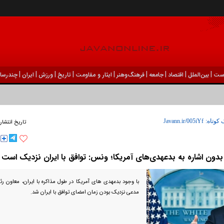
|
|
|
|
|
|
|
|
|
ست
بين‌الملل
اقتصاد
جامعه
فرهنگ‌و‌هنر
ایثار و مقاومت
تاریخ
ورزش
ايران
چندرسان
 کوتاه:
تاریخ انتشار
بدون اشاره به بدعهدی‌های آمریکا؛ ونس: توافق با ایران نزدیک است
با وجود بدعهدی های آمریکا در طول مذاکره با ایران، معاون ر
مدعی نزدیک بودن زمان امضای توافق با ایران شد.