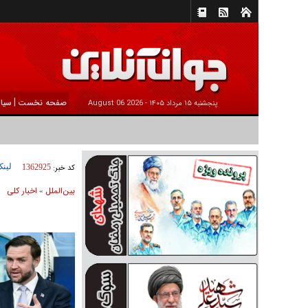
|
صفحه نخست
سیا
پنجشنبه ۱۵ مرداد ۱۴۰۵ -
2026 August 06
لینک
کد خبر:
1362925
بين‌الملل
اخبار كلی
»