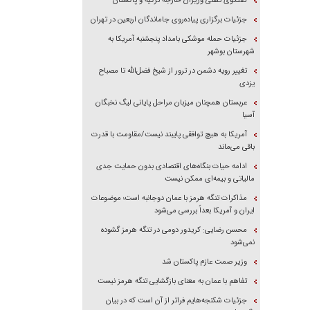
گفتگوی تلفنی وزیران خارجه ترکیه و پاکستان
جزئیات برگزاری پیاده‌روی جاماندگان اربعین در تهران
جزئیات حمله موشکی بامداد پنجشنبه آمریکا به
شهرستان بوشهر
تغییر رویه دشمن در ترور از شیخ فضل‌الله تا مصباح
یزدی
عربستان همچنان میزبان مراحل پایانی لیگ نخبگان
آسیا
آمریکا به هیچ توافقی پایبند نیست/مقاومت با قدرت
باقی می‌ماند
ادامه حیات بنگاه‌های اقتصادی بدون حمایت جدی
مالیاتی و بیمه‌ای ممکن نیست
مذاکرات تنگه هرمز با عمان دوجانبه است؛ موضوعات
ایران و آمریکا بعداً بررسی می‌شود
محسن رضایی: کریدور دومی در تنگه هرمز گشوده
نمی‌شود
وزیر صمت عازم پاکستان شد
تفاهم با عمان به معنای بازگشایی تنگه هرمز نیست
جزئیات شکنجه‌هایم فراتر از آن است که در بیان