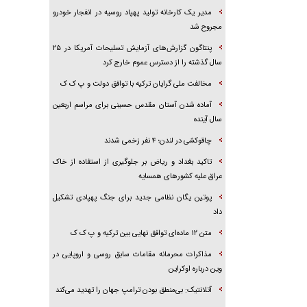
مدیر یک کارخانه تولید پهپاد روسیه در انفجار خودرو
مجروح شد
پنتاگون گزارش‌های آزمایش تسلیحات آمریکا در ۲۵
سال گذشته را از دسترس عموم خارج کرد
مخالفت ملی گرایان ترکیه با توافق دولت و پ ک ک
آماده شدن آستان مقدس حسینی برای مراسم اربعین
سال آینده
چاقوکشی در لندن؛ ۴ نفر زخمی شدند
تاکید بغداد و ریاض بر جلوگیری از استفاده از خاک
عراق علیه کشور‌های همسایه
پوتین یگان نظامی جدید برای جنگ پهپادی تشکیل
داد
متن ۱۲ ماده‌ای توافق نهایی بین ترکیه و پ ک ک
مذاکرات محرمانه مقامات سابق روسی و اروپایی در
وین درباره اوکراین
آتلانتیک: بی‌منطق بودن ترامپ جهان را تهدید می‌کند