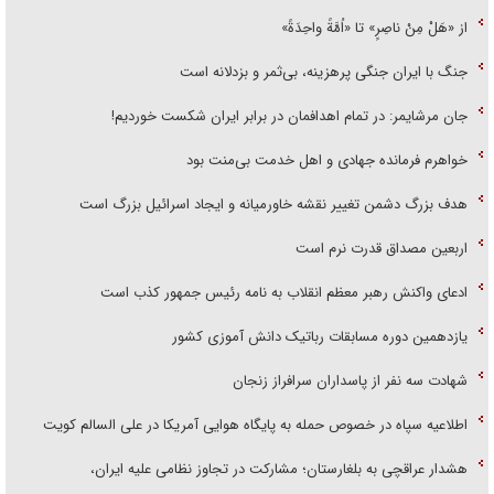
از «هَلْ مِنْ ناصِرٍ» تا «اُمَّةً واحِدَةً»
جنگ با ایران جنگی پرهزینه، بی‌ثمر و بزدلانه است
جان مرشایمر: در تمام اهدافمان در برابر ایران شکست خوردیم!
خواهرم فرمانده جهادی و اهل خدمت بی‌منت بود
هدف بزرگ دشمن تغییر نقشه خاورمیانه و ایجاد اسرائیل بزرگ است
اربعین مصداق قدرت نرم است
ادعای واکنش رهبر معظم انقلاب به نامه رئیس جمهور کذب است
یازدهمین دوره مسابقات رباتیک دانش آموزی کشور
شهادت سه نفر از پاسداران سرافراز زنجان
اطلاعیه سپاه در خصوص حمله به پایگاه هوایی آمریکا در علی السالم کویت
هشدار عراقچی به بلغارستان؛ مشارکت در تجاوز نظامی علیه ایران،