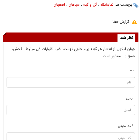
برچسب ها:
نمایشگاه
،
گل و گیاه
،
سپاهان
،
اصفهان
گزارش خطا
نظر شما
جوان آنلاين از انتشار هر گونه پيام حاوي تهمت، افترا، اظهارات غير مرتبط ، فحش،
ناسزا و... معذور است
نام
ایمیل
* کد امنیتی