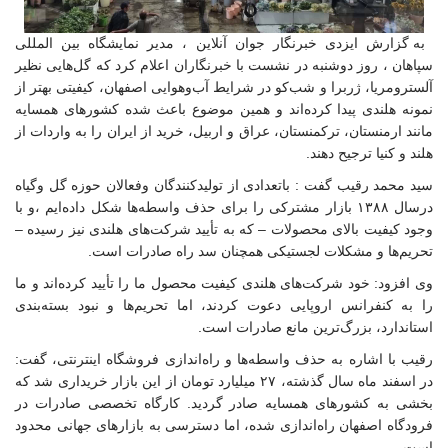
به گزارش ایزدی خبرنگار جوان آنلاین ، مدیر نمایشگاه بین المللی
سپاهان ، روز دوشنبه در نشست با خبرنگاران اعلام کرد که گل‌هایی نظیر
آلسترومریا، ژربرا و شب‌کو در شرایط آب‌وهوایی اصفهان، کیفیتی بهتر از
نمونه هلندی پیدا کرده‌اند و همین موضوع باعث شده کشورهای همسایه
مانند ارمنستان، ترکمنستان، عراق و اربیل، خرید از ایران را به واردات از
هلند و کنیا ترجیح دهند.
سید محمد رقیب گفت : باتعدادی از تولیدکنندگان وفعالان حوزه گل وگیاه
درسال ۱۳۸۸ بازار مشترکی را برای حذف واسطه‌ها شکل داده‌ایم ،و با
وجود کیفیت بالای محصولات – که به تأیید شرکت‌های هلندی نیز رسیده –
تحریم‌ها و مشکلات لجستیکی همچنان سد راه صادرات است.
وی افزود: خود شرکت‌های هلندی کیفیت محصول ما را تأیید کرده‌اند و ما
را به کنفرانس اروپایی دعوت کردند، اما تحریم‌ها و نبود بسته‌بندی
استاندارد، بزرگ‌ترین مانع صادرات است.
رقیب با اشاره به حذف واسطه‌ها و راه‌اندازی فروشگاه اینترنتی، گفت:
در اسفند ماه سال گذشته، ۲۷ میلیارد تومان از این بازار خریداری شد که
بخشی به کشورهای همسایه صادر گردید. کارگاه تخصصی صادرات در
فرودگاه اصفهان راه‌اندازی شده، اما دسترسی به بازارهای جهانی محدود
است.