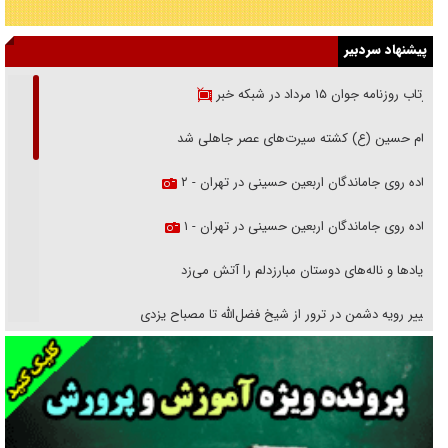
پیشنهاد سردبیر
بازتاب روزنامه جوان ۱۵ مرداد در شبکه خبر
امام حسین (ع) کشته سیرت‌های عصر جاهلی شد
پیاده روی جاماندگان اربعین حسینی در تهران - ۲
پیاده روی جاماندگان اربعین حسینی در تهران - ۱
فریاد‌ها و ناله‌های دوستان مبارزدلم را آتش می‌زد
تغییر رویه دشمن در ترور از شیخ فضل‌الله تا مصباح یزدی
خرید قسطی اولش خنده و آخرش گریه است!
فوتبال و آن «بالا»!
راهبرد غافلگیری با نسل جدید پهپاد‌ها