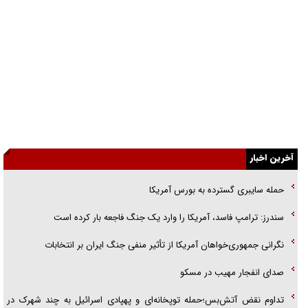
خرید قسطی اولش خنده و آخرش گریه است!
فوتبال و آن «بالا»!
راهبرد غافلگیری با نسل جدید پهپاد‌ها
جنجال پزشکان تقلبی در صنعت زیبایی
یهودی‌ها در ادبیات داستانی اروپا؛ از شکسپیر تا دیکنز
آخرین اخبار
گفت‌وگو با خواهر یکی از شهدای جنگ رمضان/ خواهرم فرمانده جهادی و
اهل خدمت بی‌منت بود
حمله سایبری گسترده به بورس آمریکا
جزئیات شکنجه‌هایم فراتر از آن است که در بیان بگنجد!
سندرز: ترامپ فاسد، آمریکا را وارد یک جنگ فاجعه بار کرده است
گزارش «جوان» از قوانین سخت‌گیرانه ۶ قاره در برابر یورش به پاسگاه‌های
نگرانی جمهوری‌خواهان آمریکا از تأثیر منفی جنگ ایران بر انتخابات
پلیس
صدای انفجار مهیب در مسکو
تداوم نقض آتش‌بس؛حمله توپخانه‌ای و پهپادی اسرائیل به چند شهرک در