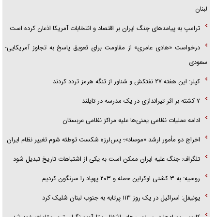
لبنان
ترامپ به پیامدهای جنگ ایران بر اقتصاد و انتخابات آمریکا اذعان کرده است
درخواست «هادی عامری» از مقاومت برای تعویق پاسخ به تجاوز آمریکایی-
سعودی
کپلر: این هفته ۲۷ نفتکش و شناور از تنگه هرمز تردد کردند
۷ کشته بر اثر تیراندازی در یک مدرسه در تایلند
ادامه عملیات نظامی یمنی‌ها علیه مراکز نظامی عربستان
اخراج دو مأمور ارشد «موساد»؛ پس‌لرزه شکست توطئه شوم تغییر نظام ایران
تلگراف: جنگ علیه ایران ممکن است به یکی از اشتباهات تاریخ تبدیل شود
روسیه: به ۳ کشتی اوکراین حمله و ۲۰۳ پهپاد را سرنگون کردیم
یونیفل: اسرائیل در یک روز ۱۱۳ پرتابه به جنوب لبنان شلیک کرد