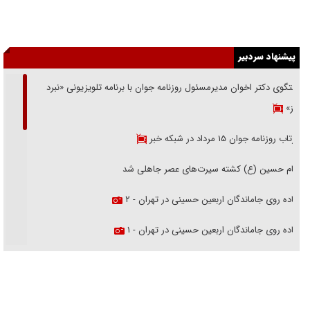
پیشنهاد سردبیر
گفتگوی دکتر اخوان مدیرمسئول روزنامه جوان با برنامه تلویزیونی «نبرد
هرمز»
بازتاب روزنامه جوان ۱۵ مرداد در شبکه خبر
امام حسین (ع) کشته سیرت‌های عصر جاهلی شد
پیاده روی جاماندگان اربعین حسینی در تهران - ۲
پیاده روی جاماندگان اربعین حسینی در تهران - ۱
فریاد‌ها و ناله‌های دوستان مبارزدلم را آتش می‌زد
تغییر رویه دشمن در ترور از شیخ فضل‌الله تا مصباح یزدی