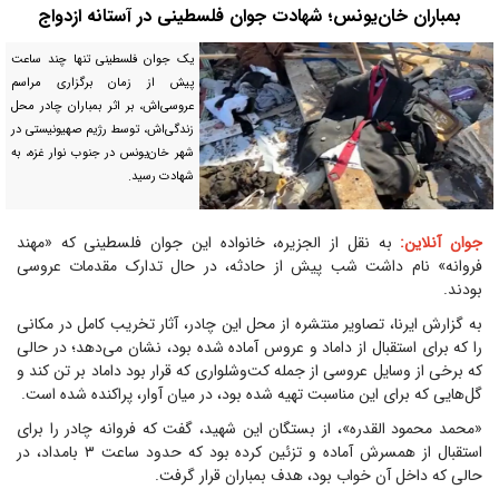
بمباران خان‌یونس؛ شهادت جوان فلسطینی در آستانه ازدواج
یک جوان فلسطینی تنها چند ساعت
پیش از زمان برگزاری مراسم
عروسی‌اش، بر اثر بمباران چادر محل
زندگی‌اش، توسط رژیم صهیونیستی در
شهر خان‌یونس در جنوب نوار غزه، به
شهادت رسید.
جوان آنلاین:
به نقل از الجزیره، خانواده این جوان فلسطینی که «مهند
فروانه» نام داشت شب پیش از حادثه، در حال تدارک مقدمات عروسی
بودند.
به گزارش ایرنا، تصاویر منتشره از محل این چادر، آثار تخریب کامل در مکانی
را که برای استقبال از داماد و عروس آماده شده بود، نشان می‌دهد؛ در حالی
که برخی از وسایل عروسی از جمله کت‌وشلواری که قرار بود داماد بر تن کند و
گل‌هایی که برای این مناسبت تهیه شده بود، در میان آوار، پراکنده شده است.
«محمد محمود القدره»، از بستگان این شهید، گفت که فروانه چادر را برای
استقبال از همسرش آماده و تزئین کرده بود که حدود ساعت ۳ بامداد، در
حالی که داخل آن خواب بود، هدف بمباران قرار گرفت.