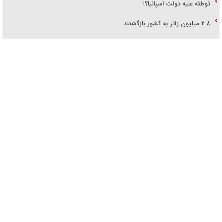
توطئه علیه دولت اسپانیا؟!
۲.۸ میلیون زائر به کشور بازگشتند