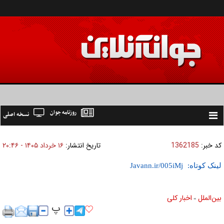
روزنامه جوان
نسخه اصلی
Toggle
navigation
کد خبر:
1362185
تاریخ انتشار:
۱۶ خرداد ۱۴۰۵ - ۲۰:۴۶
لینک کوتاه:
بين‌الملل
اخبار كلی
»