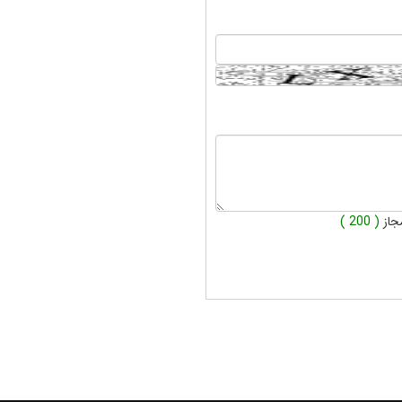
جاز
( 200 )