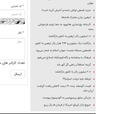
جهان
* کد امنیتی
خرید قسطی اولش خنده و آخرش گریه است!
اربعین؛ زبان مشترک قدم‌ها
کارخانه رؤیاسازی هالیوود به خط تولید فراموشی
رسید
* نظر
۱.۸میلیون زائر اربعین به کشور بازگشتند
بازگشت یک میلیون و ۹۷۴ هزار زائر اربعین به کشور
فلسطین مسئله نخست جهان اسلام به شمار می‌رود
فرهنگ با بخشنامه و نگاه قیم‌مآبانه اصلاح نمی‌شود
تعداد کارکتر های م
گزینه استقلال راهی گل گهر شد
۲.۸ میلیون زائر به کشور بازگشتند
توطئه علیه دولت اسپانیا؟!
قیمت گوسفند زنده ۳۰ درصد کاهش یافت؛ گوشت
ارزان نشد
بازیکن سابق پرسپولیس به آلومینیوم پیوست
خروج بازار اوراق امریکا از فرمان فدرال رزرو