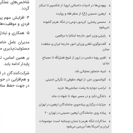
شاخص‌های عملکردی
یهودی‌ها در ادبیات داستانی اروپا؛ از شکسپیر تا دیکنز
گردد.
اربعین حسینی (ع) از منظر فقه و روایت
۴- افزایش سهم پر
محسن رضایی: کریدور دومی در تنگه هرمز گشوده
فردی و موفقیت‌ها
نمی‌شود
۵- همکاری و تبادل تجربیات میان باشگاه‌ها برای ارتقای نظام مدیریت مالی، حقوقی و اجرایی فوتبال حرفه‌ای کشور.
رایزنی وزیر امور خارجه ایتالیا با عراقچی
مدیران عامل حاضر
گفت‌وگوی تلفنی وزرای امور خارجه ایران و سلطنت
مسئولیت‌پذیری مدی
عمان
بر همین اساس، تو
تغییر رویه دشمن در ترور از شیخ فضل‌الله تا مصباح
یزدی
پایدار ادامه یابد.
تنبیه متجاوز عملیاتی شد
شرکت‌کنندگان در 
و هم‌افزایی در حوز
کنوانسیون خزر، از ابهام حقوقی تا نگرانی امنیتی
در جهت حفظ منافع ب
ترامپ دوباره به پشت میانجی‌ها خزید
دلتنگی نکرد و در مسیر جهاد تا شهادت ماند
جزئیات برگزاری پیاده‌روی جاماندگان اربعین در تهران
پیاده روی جاماندگان اربعین حسینی در تهران - ۲
مذاکرات تنگه هرمز با عمان دوجانبه است؛ موضوعات
ایران و آمریکا بعداً بررسی می‌شود