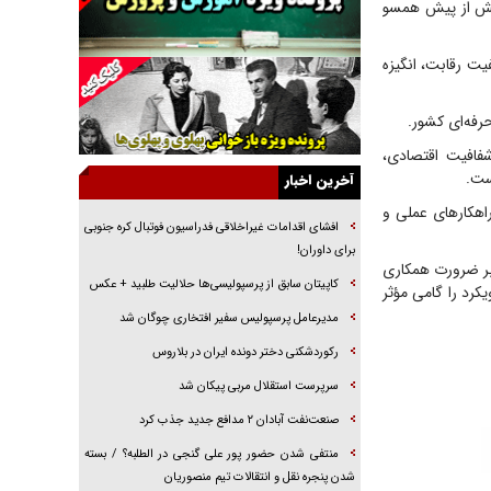
بیش از پیش همسو
راهبرد غافلگیری با نسل جدید پهپاد‌ها
یت رقابت، انگیزه
جنجال پزشکان تقلبی در صنعت زیبایی
یهودی‌ها در ادبیات داستانی اروپا؛ از شکسپیر تا
دیکنز
گفت‌وگو با خواهر یکی از شهدای جنگ رمضان/
شفافیت اقتصادی،
خواهرم فرمانده جهادی و اهل خدمت بی‌منت بود
ست.
آخرین اخبار
جزئیات شکنجه‌هایم فراتر از آن است که در بیان
هکار‌های عملی و
بگنجد!
افشای اقدامات غیراخلاقی فدراسیون فوتبال کره جنوبی
برای داوران!
گزارش «جوان» از قوانین سخت‌گیرانه ۶ قاره در
بر ضرورت همکاری
برابر یورش به پاسگاه‌های پلیس
کاپیتان سابق از پرسپولیسی‌ها حلالیت طلبید + عکس
یکرد را گامی مؤثر
تحلیل ابعاد پیام رهبر انقلاب به حزب‌الله/ مقاومت
مدیرعامل پرسپولیس سفیر افتخاری چوگان شد
نقشه راه آینده غرب آسیا
رکوردشکنی دختر دونده ایران در بلاروس
سرپرست استقلال مربی پیکان شد
صنعت‌نفت آبادان ۲ مدافع جدید جذب کرد
منتفی شدن حضور پور علی گنجی در الطلبه؟ / بسته
شدن پنجره نقل و انتقالات تیم منصوریان