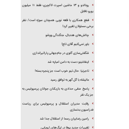
رونالدو و ۱۳ ماشین اسپرت لاکچری؛ فقط ۱۱ میلیون
یورو ناقابل
قطع همکاری با قلعه نویی همچنان سوژه است/ نظر
برخی مسئولان تغییر کرد!
چالش‌های هندبال، جنگندگی ووشو
باور نمی‌کنیم آقای تاج!
شگفتی‌سازی گلوی در جام‌جهانی پاراتیراندازی
اینفانتینو دست به دامن امباپه شد
تاجرنیا: حال تیم خوب است جز پنجره بسته!
عالیشاه با گل گهر به توافق رسید
پاسخ منفی حدادی به بازیکنان جوانان پرسپولیس به
جز یک نفر
رقابت مدیران استقلال و پرسپولیس برای ریاست
فدراسیون بدنسازی
رامین رضاییان رسما از استقلال جدا شد
تغییرات جدید یوفا در لیگ‌های اروپایی