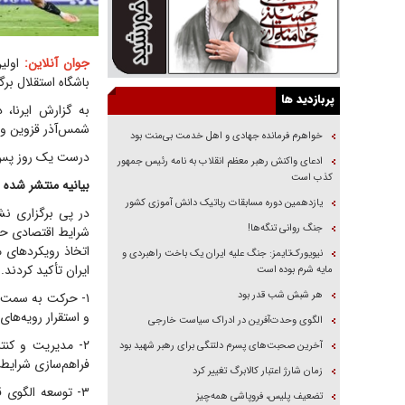
جوان آنلاین:
اولین
باشگاه استقلال برگ
پربازدید ها
به گزارش ایرنا، 
شمس‌آذر قزوین و 
خواهرم فرمانده جهادی و اهل خدمت بی‌منت بود
درست یک روز پس از
ادعای واکنش رهبر معظم انقلاب به نامه رئیس جمهور
کذب است
بیانیه منتشر شده 
یازدهمین دوره مسابقات رباتیک دانش آموزی کشور
در پی برگزاری نش
جنگ روانی تنگه‌ها!
شرایط اقتصادی حاک
اتخاذ رویکرد‌های 
نیویورک‌تایمز: جنگ علیه ایران یک باخت راهبردی و
ایران تأکید کردند.
مایه شرم بوده است
هر شبش شب قدر بود
۱- حرکت به سمت ا
و استقرار رویه‌های 
الگوی وحدت‌آفرین در ادراک سیاست خارجی
۲- مدیریت و کنت
آخرین صحبت‌های پسرم دلتنگی برای رهبر شهید بود
فراهم‌سازی شرایط 
زمان شارژ اعتبار کالابرگ تغییر کرد
۳- توسعه الگوی ق
تضعیف پلیس، فروپاشی همه‌چیز