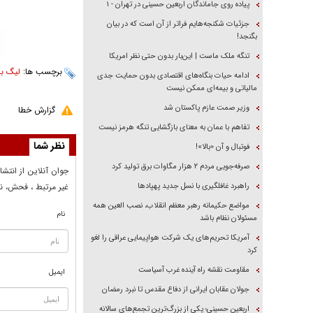
پیاده روی جاماندگان اربعین حسینی در تهران - ۱
جزئیات شکنجه‌هایم فراتر از آن است که در بیان
بگنجد!
تنگه ملک ماست | این‌بار بدون حتی نظر امریکا
برچسب ها:
لیگ بر
ادامه حیات بنگاه‌های اقتصادی بدون حمایت جدی
مالیاتی و بیمه‌ای ممکن نیست
وزیر صمت عازم پاکستان شد
گزارش خطا
تفاهم با عمان به معنای بازگشایی تنگه هرمز نیست
نظر شما
فوتبال و آن «بالا»!
صرفه‌جویی مردم ۲ هزار مگاوات برق تولید کرد
جوان آنلاين از انتشا
راهبرد غافلگیری با نسل جدید پهپاد‌ها
غير مرتبط ، فحش، نا
مواضع حکیمانه رهبر معظم انقلاب، نصب العین همه
نام
مسئولان نظام باشد
آمریکا تحریم‌های یک شرکت هواپیمایی عراقی را لغو
کرد
مقاومت نقشه راه آینده غرب آسیاست
ایمیل
جولان عقابان ایرانی از دفاع مقدس تا نبرد رمضان
اربعین حسینی؛ یکی از بزرگ‌ترین تجمع‌های سالانه