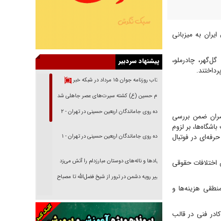
یران به میزبانی
ل‌گهر، چادرملو،
پیشنهاد سردبیر
داختند.
بازتاب روزنامه جوان ۱۵ مرداد در شبکه خبر
امام حسین (ع) کشته سیرت‌های عصر جاهلی شد
پیاده روی جاماندگان اربعین حسینی در تهران - ۲
اضران ضمن بررسی
شگاه‌ها، بر لزوم
رفه‌ای در فوتبال
پیاده روی جاماندگان اربعین حسینی در تهران - ۱
فریاد‌ها و ناله‌های دوستان مبارزدلم را آتش می‌زد
 اختلافات حقوقی
تغییر رویه دشمن در ترور از شیخ فضل‌الله تا مصباح
یزدی
نطقی هزینه‌ها و
خرید قسطی اولش خنده و آخرش گریه است!
کادر فنی در قالب
فوتبال و آن «بالا»!