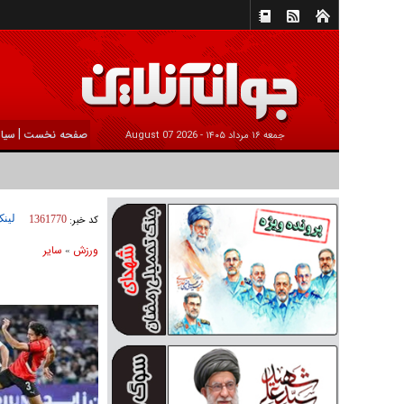
|
صفحه نخست
سیا
جمعه ۱۶ مرداد ۱۴۰۵ -
2026 August 07
لینک
کد خبر:
1361770
ورزش
ساير
»