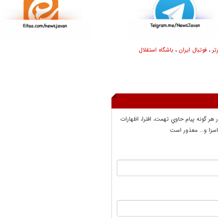
تر
،
فوتبال ایران
،
باشگاه استقلال
ر هر گونه پيام حاوي تهمت، افترا، اظهارات
سزا و... معذور است