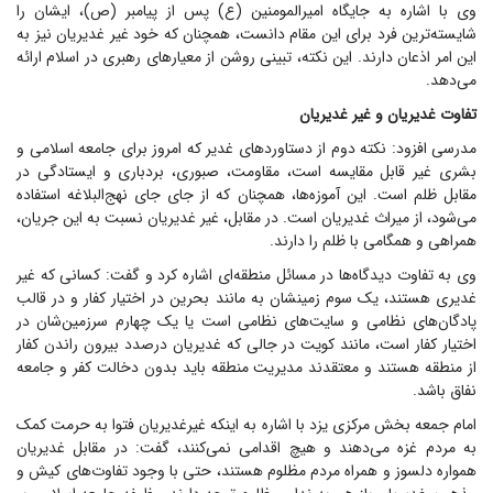
وی با اشاره به جایگاه امیرالمومنین (ع) پس از پیامبر (ص)، ایشان را
شایسته‌ترین فرد برای این مقام دانست، همچنان که خود غیر غدیریان نیز به
این امر اذعان دارند. این نکته، تبینی روشن از معیار‌های رهبری در اسلام ارائه
می‌دهد.
تفاوت غدیریان و غیر غدیریان
مدرسی افزود: نکته دوم از دستاورد‌های غدیر که امروز برای جامعه اسلامی و
بشری غیر قابل مقایسه است، مقاومت، صبوری، بردباری و ایستادگی در
مقابل ظلم است. این آموزه‌ها، همچنان که از جای جای نهج‌البلاغه استفاده
می‌شود، از میراث غدیریان است. در مقابل، غیر غدیریان نسبت به این جریان،
همراهی و همگامی با ظلم را دارند.
وی به تفاوت دیدگاه‌ها در مسائل منطقه‌ای اشاره کرد و گفت: کسانی که غیر
غدیری هستند، یک سوم زمینشان به مانند بحرین در اختیار کفار و در قالب
پادگان‌های نظامی و سایت‌های نظامی است یا یک چهارم سرزمین‌شان در
اختیار کفار است، مانند کویت در جالی که غدیریان درصدد بیرون راندن کفار
از منطقه هستند و معتقدند مدیریت منطقه باید بدون دخالت کفر و جامعه
نفاق باشد.
امام جمعه بخش مرکزی یزد با اشاره به اینکه غیرغدیریان فتوا به حرمت کمک
به مردم غزه می‌دهند و هیچ اقدامی نمی‌کنند، گفت: در مقابل غدیریان
همواره دلسوز و همراه مردم مظلوم هستند، حتی با وجود تفاوت‌های کیش و