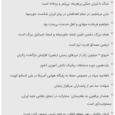
جنگ با ایران جنگی پرهزینه، بی‌ثمر و بزدلانه است
جان مرشایمر: در تمام اهدافمان در برابر ایران شکست خوردیم!
خواهرم فرمانده جهادی و اهل خدمت بی‌منت بود
هدف بزرگ دشمن تغییر نقشه خاورمیانه و ایجاد اسرائیل بزرگ است
اربعین مصداق قدرت نرم است
‌خروج ۲ میلیون زائر از مرز‌های زمینی اربعین/ افزایش بازگشت زائران
یازدهمین دوره مسابقات رباتیک دانش آموزی کشور
اطلاعیه سپاه در خصوص حمله به پایگاه هوایی آمریکا در علی السالم کویت
شهادت سه نفر از پاسداران سرافراز زنجان
هشدار عراقچی به بلغارستان؛ مشارکت در تجاوز نظامی علیه ایران،
مسئولیت‌آور است
ادعای واکنش رهبر معظم انقلاب به نامه رئیس جمهور کذب است