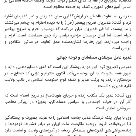
مذهب، غدیریان باز هم به ندای مظلوم توجه دارند، وظیفه جامعه اسلامی بر
اساس آموزه‌های غدیری، کمک به جامعه مظلوم است.
مدرسی به تفاوت فاحش در ارزش‌گذاری میان غدیریان و غیر غدیریان اشاره
کرد و گفت: غدیریان ضریح پیغمبر (ص) را به دیده احترام به چشم می‌کشند
و می‌بوسند، اما غیر غدیریان بیان می‌کنند که بوسیدن حرم و ضریح پیغمبر
حرام است، اما اینان بوسیدن مؤخره ترامپ را، چون مصلحت است، لازم و
واجب می‌دارند. این رفتار‌ها نشان‌دهنده عمق تفاوت در مبانی اعتقادی و
ارزشی است.
غدیر؛ عامل سربلندی مسلمانان و توجه جهانی
مدرسی تصریح کرد: این موارد روشنگر این است که غدیر دستاورد‌هایی دارد و
امروز همه بشریت به آن توجه می‌کند، اکنون احترام و عزتی که حجاج ما در
عربستان دارند، به برکت غدیر و نقطه اوج حکومت اسلامی در قالب ولایت
فقیه غدیری دانست.
وی گفت: غدیر یک مکتب زنده و جریان هویت‌ساز در تاریخ اسلام است که
آثار آن در حیات اجتماعی و سیاسی مسلمانان، به‌ویژه در روزگار معاصر،
به‌روشنی نمایان است.
وی با بیان اینکه فرهنگ غدیر، جامعه اسلامی را به عزت، بصیرت و ایستادگی
فرا می‌خواند، افزود: روحیه مقاومت ملت ایران در برابر فشارها، تهدید‌ها و
زیاده‌خواهی‌های قدرت‌های سلطه‌گر، ریشه در آموزه‌های ولایت و امامت دارد