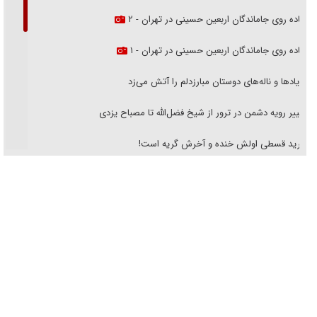
پیاده روی جاماندگان اربعین حسینی در تهران - ۲
پیاده روی جاماندگان اربعین حسینی در تهران - ۱
فریاد‌ها و ناله‌های دوستان مبارزدلم را آتش می‌زد
تغییر رویه دشمن در ترور از شیخ فضل‌الله تا مصباح یزدی
خرید قسطی اولش خنده و آخرش گریه است!
فوتبال و آن «بالا»!
راهبرد غافلگیری با نسل جدید پهپاد‌ها
جنجال پزشکان تقلبی در صنعت زیبایی
یهودی‌ها در ادبیات داستانی اروپا؛ از شکسپیر تا دیکنز
گفت‌وگو با خواهر یکی از شهدای جنگ رمضان/ خواهرم فرمانده جهادی و