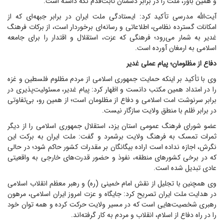
و همین باور، ملت را در برابر دشمنان ثابت‌قدم نگه داشته است.
آیت‌الله مدرسی تأکید کرد: ایستادگی ملت ایران در برابر جبهه‌ای که از
امکانات گسترده نظامی، اطلاعاتی و رسانه‌ای برخوردار است، از برکات فرهنگ
غدیر به شمار می‌رود؛ فرهنگی که عزت، استقلال و اقتدار را برای جامعه
اسلامی به ارمغان آورده است.
دفاع از مظلومان؛ پیام عملی غدیر
وی با تأکید بر اینکه حمایت جمهوری اسلامی از مردم مظلوم فلسطین و غزه
را در امتداد همین مکتب دانست و اظهار کرد: پیام غدیر، مسئولیت‌پذیری در
برابر سرنوشت امت اسلامی و دفاع از مظلومان است؛ از همین رو، بی‌تفاوتی
در برابر ظلم با منطق ولایت سازگار نیست.
عضو شورای فرهنگ عمومی استان یزد، استقلال جمهوری اسلامی را از دیگر
ثمرات تمسک به فرهنگ ولایت برشمرد و گفت: ملت ایران به برکت این
نگرش، اجازه نداده است اراده بیگانگان بر مقدرات کشور حاکم شود؛ در حالی
که در برخی کشور‌های منطقه، نفوذ و حضور قدرت‌های خارجی به واقعیتی
عادی تبدیل شده است.
وی همچنین با تجلیل از نقش امام خمینی (ره) و رهبر معظم انقلاب اسلامی
در هدایت ملت ایران تصریح کرد: جایگاه و عزت امروز ایران اسلامی، مرهون
رهبری شخصیت‌هایی است که در مسیر ولایت حرکت کرده و همه توان خود
را در راه دفاع از اسلام، انقلاب و مردم به کار گرفته‌اند.