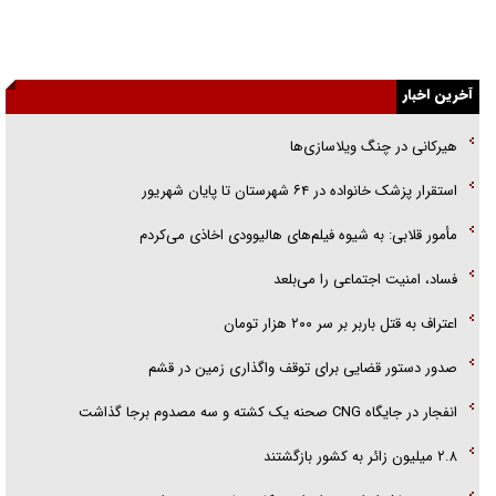
اهل خدمت بی‌منت بود
جزئیات شکنجه‌هایم فراتر از آن است که در بیان بگنجد!
آخرین اخبار
گزارش «جوان» از قوانین سخت‌گیرانه ۶ قاره در برابر یورش به پاسگاه‌های
پلیس
هیرکانی در چنگ ویلاسازی‌ها
تحلیل ابعاد پیام رهبر انقلاب به حزب‌الله/ مقاومت نقشه راه آینده غرب آسیا
‌استقرار پزشک خانواده در ۶۴ شهرستان تا پایان شهریور
گفت‌و‌گو اختصاصی با همسر فرمانده شهید حزب‌الله لبنان/ هر شبش شب
مأمور قلابی: به شیوه فیلم‌های هالیوودی اخاذی می‌کردم
قدر بود
فساد، امنیت اجتماعی را می‌بلعد
‌‌اعتراف به قتل باربر بر سر ۲۰۰ هزار تومان
صدور دستور قضایی برای توقف واگذاری زمین در قشم
انفجار در جایگاه CNG صحنه یک کشته و سه مصدوم برجا گذاشت
۲.۸ میلیون زائر به کشور بازگشتند