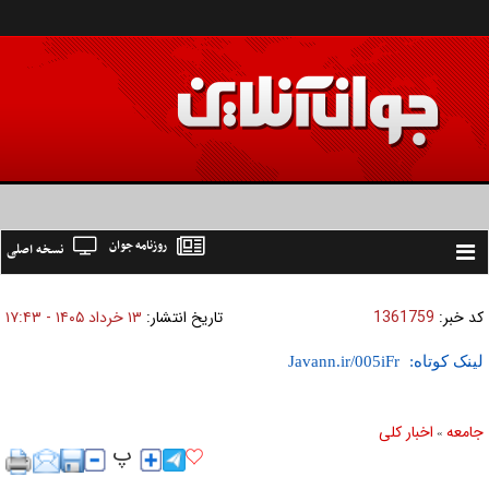
روزنامه جوان
نسخه اصلی
Toggle
navigation
کد خبر:
1361759
تاریخ انتشار:
۱۳ خرداد ۱۴۰۵ - ۱۷:۴۳
لینک کوتاه:
جامعه
اخبار كلی
»