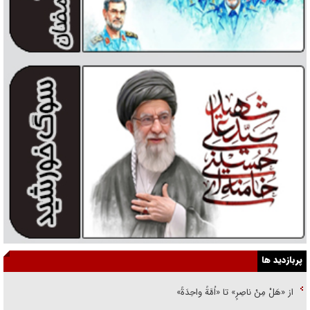
پربازدید ها
از «هَلْ مِنْ ناصِرٍ» تا «اُمَّةً واحِدَةً»