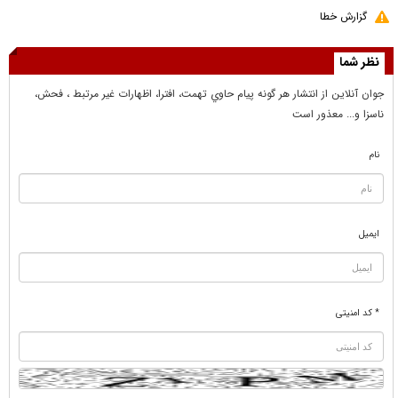
گزارش خطا
نظر شما
جوان آنلاين از انتشار هر گونه پيام حاوي تهمت، افترا، اظهارات غير مرتبط ، فحش،
ناسزا و... معذور است
نام
ایمیل
* کد امنیتی