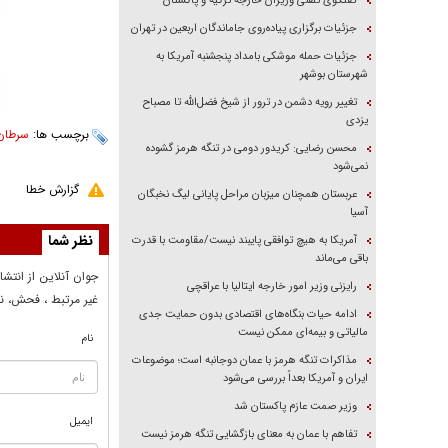
گفتگوی تلفنی وزیران خارجه ترکیه و پاکستان
جزئیات برگزاری پیاده‌روی جاماندگان اربعین در تهران
جزئیات حمله موشکی بامداد پنجشنبه آمریکا به
شهرستان بوشهر
تغییر رویه دشمن در ترور از شیخ فضل‌الله تا مصباح
یزدی
برچسب ها:
سرطان
محسن رضایی: کریدور دومی در تنگه هرمز گشوده
نمی‌شود
گزارش خطا
عربستان همچنان میزبان مراحل پایانی لیگ نخبگان
آسیا
نظر شما
آمریکا به هیچ توافقی پایبند نیست/مقاومت با قدرت
باقی می‌ماند
جوان آنلاين از انتشا
رایزنی وزیر امور خارجه ایتالیا با عراقچی
غير مرتبط ، فحش، نا
ادامه حیات بنگاه‌های اقتصادی بدون حمایت جدی
مالیاتی و بیمه‌ای ممکن نیست
نام
مذاکرات تنگه هرمز با عمان دوجانبه است؛ موضوعات
ایران و آمریکا بعداً بررسی می‌شود
وزیر صمت عازم پاکستان شد
ایمیل
تفاهم با عمان به معنای بازگشایی تنگه هرمز نیست