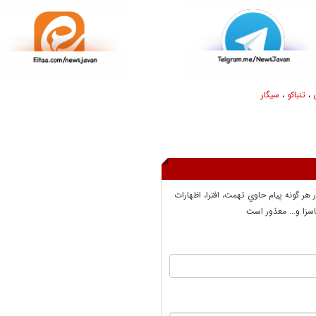
،
تنباکو
،
سیگار
ر هر گونه پيام حاوي تهمت، افترا، اظهارات
سزا و... معذور است