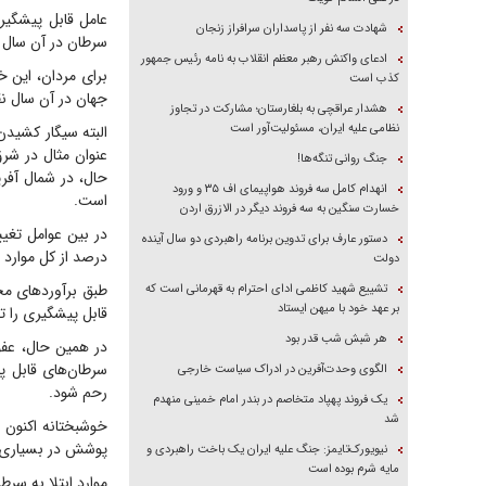
شهادت سه نفر از پاسداران سرافراز زنجان
سرطان در آن سال م
ادعای واکنش رهبر معظم انقلاب به نامه رئیس جمهور
کذب است
جهان در آن سال 
هشدار عراقچی به بلغارستان؛ مشارکت در تجاوز
نظامی علیه ایران، مسئولیت‌آور است
البته سیگار کشید
جنگ روانی تنگه‌ها!
انهدام کامل سه فروند هواپیمای اف ۳۵ و ورود
است.
خسارت سنگین به سه فروند دیگر در الازرق اردن
دستور عارف برای تدوین برنامه راهبردی دو سال آینده
درصد از کل موارد جدید ابتلا به
دولت
تشییع شهید کاظمی ادای احترام به قهرمانی است که
بر عهد خود با میهن ایستاد
قابل پیشگیری را 
هر شبش شب قدر بود
الگوی وحدت‌آفرین در ادراک سیاست خارجی
رحم شود.
یک فروند پهپاد متخاصم در بندر امام خمینی منهدم
شد
پوشش در بسیاری ا
نیویورک‌تایمز: جنگ علیه ایران یک باخت راهبردی و
مایه شرم بوده است
موارد ابتلا به سر