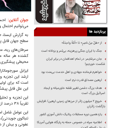
جوان آنلاین:
احساس
می‌توانیم احتمال 
پربازدید ها
سطح جهان قابل پ
از «هَلْ مِنْ ناصِرٍ» تا «اُمَّةً واحِدَةً»
سرطان‌های ریه، مع
جنگ با ایران جنگی پرهزینه، بی‌ثمر و بزدلانه است
کشنده هر ساله می
جان مرشایمر: در تمام اهدافمان در برابر ایران
محیطی پیشگیری 
شکست خوردیم!
خواهرم فرمانده جهادی و اهل خدمت بی‌منت بود
ارشد این تجزیه و
اربعین مصداق قدرت نرم است
است که برای اولی
این علل قابل پیش
هدف بزرگ دشمن تغییر نقشه خاورمیانه و ایجاد
اسرائیل بزرگ است
‌خروج ۲ میلیون زائر از مرز‌های زمینی اربعین/ افزایش
تقریباً ۳۸ درصد از این تشخیص‌ها با ۳۰ عامل خطرِ قابل تغییر مرتبط هستند.
بازگشت زائران
این عوامل شامل اس
یازدهمین دوره مسابقات رباتیک دانش آموزی کشور
تنباکوی جویدنی)،
اطلاعیه سپاه در خصوص حمله به پایگاه هوایی آمریکا
عفونی و بیش از دو
در علی السالم کویت