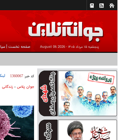
|
صفحه نخست
سیا
پنجشنبه ۱۵ مرداد ۱۴۰۵ -
2026 August 06
لینک
کد خبر:
1360067
جوان پلاس
زندگانی
»