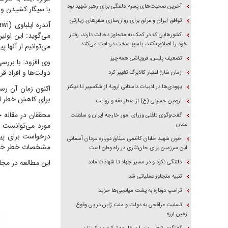
آخرین صحبت‌های پسرم دلتنگی برای رهبر شهید بود
با سیگار کشیدن و
توافق ایران و عراق برای روان‌سازی سفر‌های زیارتی
می‌گوید: این اول
کشور‌هایی که در کمک به متجاوز دخالت دارند، رفتار
خود را اصلاح نکنند، پاسخ سخت دریافت می‌کنند
می‌توانیم از آنها پ
تضعیف پلیس، فروپاشی همه‌چیز
وی افزود: با بررس
دولت‌ها و افراد قر
زمان شارژ اعتبار کالابرگ تغییر کرد
یهودی‌ها در ادبیات داستانی اروپا؛ از شکسپیر تا دیکنز
اکنون زمان آن رسی
برای کاهش خطر ابت
اربعین حسینی (ع) از منظر فقه و روایت
گفت‌وگوی تلفنی وزرای امور خارجه ایران و سلطنت
عمان
مورد می‌توانست ب
درخواست برای پیش
خون شهید خلبان کاظمی میثاق دوباره مردان آسمانی
مشخصات خطر خاص
این سرزمین برای جان‌نثاری در راه وطن است
این مطالعه در مجله Nature Medicine منتشر شده
دلتنگی نکرد و در مسیر جهاد تا شهادت ماند
تنبیه متجاوز عملیاتی شد
ترامپ دوباره به پشت میانجی‌ها خزید
تسلیت عراقچی به دولت و ملت ژاپن در پی وقوع
زمین لرزه