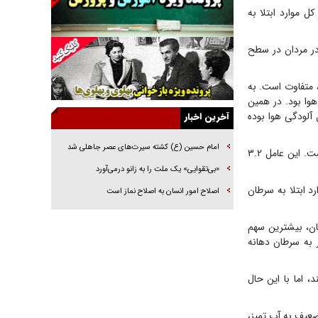
سرطان، استعمال دخانیات است. این عامل با ۱۵ درصد از کل موارد ابتلا به
جنجال پزشکان تقلبی در صنعت زیبایی
یهودی‌ها در ادبیات داستانی اروپا؛ از شکسپیر تا
کل موارد جدید سرطان در مردان در سطح
دیکنز
گفت‌وگو با خواهر یکی از شهدای جنگ رمضان/
 متفاوت است. به
خواهرم فرمانده جهادی و اهل خدمت بی‌منت بود
آلودگی هوا بود. در همین
جزئیات شکنجه‌هایم فراتر از آن است که در بیان
ان به دلیل آلودگی هوا بوده
آخرین اخبار
بگنجد!
گزارش «جوان» از قوانین سخت‌گیرانه ۶ قاره در
امام حسین (ع) کشته سیرت‌های عصر جاهلی شد
در بین عوامل تغییرپذیر سبک زندگی پس از استعمال دخانیات، نوشیدن الکل در رتبه دوم قرار داشت. این عامل ۳.۲
برابر یورش به پاسگاه‌های پلیس
«بی‌تقوایی» یک ملت را به زانو درمى‌آورد
تحلیل ابعاد پیام رهبر انقلاب به حزب‌الله/ مقاومت
تقریباً نیمی (حدود ۴۸ درصد) از کل موارد ابتلا به سرطان
اصلاح امور انسان به اصلاح نماز است
نقشه راه آینده غرب آسیا
گفت‌و‌گو اختصاصی با همسر فرمانده شهید حزب‌الله
 میان زنان، بیشترین سهم
لبنان/ هر شبش شب قدر بود
طر (HPV) بود که می‌تواند منجر به سرطان دهانه
 می‌کند، اما با این حال
ضعیف به آب تمیز،