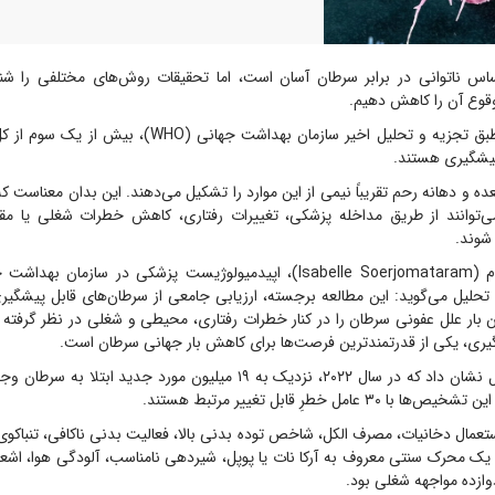
 ناتوانی در برابر سرطان آسان است، اما تحقیقات روش‌های مختلفی را شناس
وقوع آن را کاهش دهیم.
به گزارش ایسنا، طبق تجزیه و تحلیل اخیر سازمان بهداشت جهانی
یشگیری هستند.
ده و دهانه رحم تقریباً نیمی از این موارد را تشکیل می‌دهند. این بدان معناست که
‌توانند از طریق مداخله پزشکی، تغییرات رفتاری، کاهش خطرات شغلی یا مقابله
شوند.
ایزابل سورجوماتارام (Isabelle Soerjomataram)، اپیدمیولوژیست پزشکی در ساز
 تحلیل می‌گوید: این مطالعه برجسته، ارزیابی جامعی از سرطان‌های قابل پیشگیر
ن بار علل عفونی سرطان را در کنار خطرات رفتاری، محیطی و شغلی در نظر گرفته 
گیری، یکی از قدرتمندترین فرصت‌ها برای کاهش بار جهانی سرطان است.
این تجزیه و تحلیل نشان داد که در سال ۲۰۲۲، نزدیک به ۱۹ میلیون مورد جدید 
تعمال دخانیات، مصرف الکل، شاخص توده بدنی بالا، فعالیت بدنی ناکافی، تنباکوی
 یک محرک سنتی معروف به آرکا نات یا پوپل، شیردهی نامناسب، آلودگی هوا، اشعه
ازده مواجهه شغلی بود.