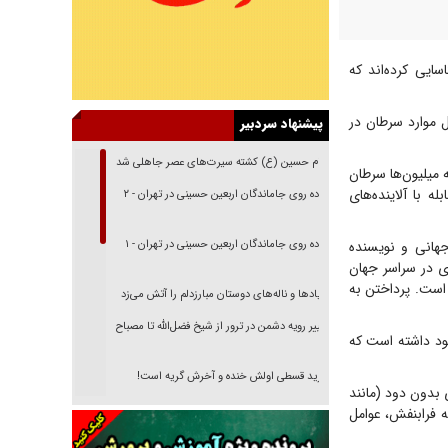
ایی کرده‌اند که
 (WHO)، بیش از یک سوم از کل موارد سرطان در
پیشنهاد سردبیر
امام حسین (ع) کشته سیرت‌های عصر جاهلی شد
 میلیون‌ها سرطان
 با آلاینده‌های
پیاده روی جاماندگان اربعین حسینی در تهران - ۲
مان بهداشت جهانی و نویسنده
پیاده روی جاماندگان اربعین حسینی در تهران - ۱
ی در سراسر جهان
است. پرداختن به
فریاد‌ها و ناله‌های دوستان مبارزدلم را آتش می‌زد
تغییر رویه دشمن در ترور از شیخ فضل‌الله تا مصباح
ابتلا به سرطان وجود داشته است که
یزدی
خرید قسطی اولش خنده و آخرش گریه است!
 بدون دود (مانند
فوتبال و آن «بالا»!
 فرابنفش، عوامل
راهبرد غافلگیری با نسل جدید پهپاد‌ها