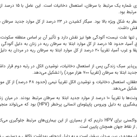
عامل قابل پیشگیری شماره یک مرتبط با 
رتبط بود.
برای مردان، این خطر به شکل ویژه بالا بود. سیگار کشیدن در ۲۳ درصد از 
نقش داشت.
ن تنها علت نیست؛ آلودگی هوا نیز نقش دارد و تأثیر آن بر اساس منطقه سکونت،
عنوان مثال در شرق آسیا، حدود ۱۵ درصد از کل موارد ابتلا به سرطان ریه در زنان به دلیل 
حال، در شمال آفریقا و غرب آسیا، تقریباً ۲۰ درصد از کل موارد ابتلا به سرطان ریه در مرد
 سرطان (تقریباً ۷۰۰ هزار مورد) را تشکیل می‌دهد.
طبق برآورد‌های محققان، استعمال دخانیات و نوشیدن الکل 
تشکیل می‌دهد.
در همین حال، عفونت‌ها با تقریباً ۱۰ درصد از موارد جدید ابتلا به سرطان مرتبط بودند. در
سرطان‌های قابل پیشگیری به دلیل ویروس پاپیلومای انسانی پرخ
خوشبختانه اکنون واکسنی برای HPV داریم که از بسیاری از این بیماری‌های مرتبط جلوگیری
ز نقاط جهان همچنان پایین است.
طان معده در بین مردان بیشتر است و به دلیل ازدحام، بهداشت ناکافی و دسترسی 