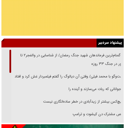
پیشنهاد سردبیر
از گمنام‌ترین فرماندهان شهید جنگ رمضان/ از شناسایی در والفجر۲ تا
حضور در جنگ ۳۳ روزه
گفت‌وگو با محمد فیلی/ وقتی آن دیالوگ را گفتم فیلمبردار غش کرد و افتاد
نوجوانانی که ربات می‌سازند و آینده را
هیچ‌کس بیشتر از زیدآبادی در خطر ساده‌انگاری نیست
رقص مشترک دن کیشوت و ترامپ
دنده دولت به واگذاری مسئله‌دار ایران‌خودرو/ خصوصی‌سازی یا انحصار؟