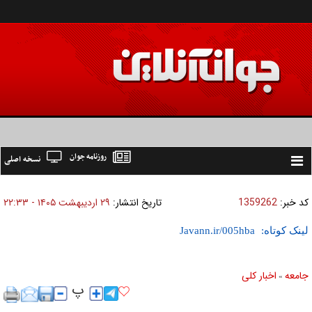
روزنامه جوان
نسخه اصلی
Toggle
navigation
کد خبر:
1359262
تاریخ انتشار:
۲۹ ارديبهشت ۱۴۰۵ - ۲۲:۳۳
لینک کوتاه:
جامعه
اخبار كلی
»