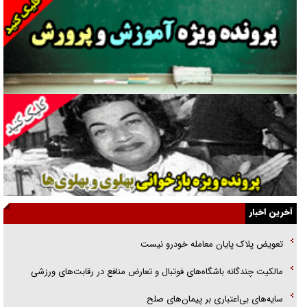
غریزه‌ی بقا و آقای باقی و رفقا
جراحی‌های زیبایی با مدرک فوق‌دیپلم! + گفت‌وگو با متهم
گفت‌وگو با همسر یکی از شهدای جنگ رمضان/ پیکر بی‌سر شهید را از
انگشت‌های پا شناسایی کردیم
نسلی که آنلاین الگو می‌گیرد
گفت‌وگو با آیت‌الله جاودان/ جفای مخالفان مکانت معنوی رهبر شهید را
ارتقا می‌داد
آخرین اخبار
راننده مست به قانون می‌خندد
تعویض پلاک پایان معامله خودرو نیست
همه آقای دوربینی شده‌ایم!
مالکیت چندگانه باشگاه‌های فوتبال و تعارض منافع در رقابت‌های ورزشی
قصه ناتمام سرویس مدارس
سایه‌های بی‌اعتباری بر پیمان‌های صلح