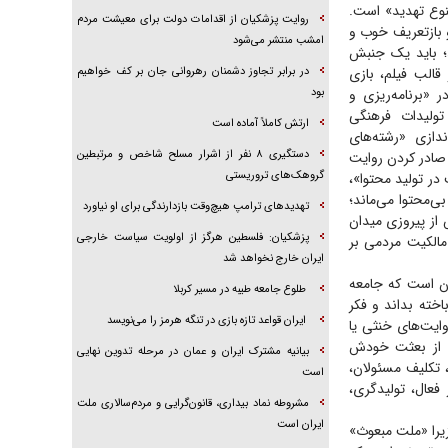
نوع تهدید» است.
روایت پزشکیان از اقدامات دولت برای معیشت مردم
 و بازتعریف خوب و
امشب منتشر می‌شود
د؛ باید یک جنبش
الب فیلم، بازی
در برابر تجاوز دشمنان رهروانی جان بر کف خواهیم
 «برنامه‌ریزی و
بود
ولیدات فرهنگی
ارتش کاملاً آماده است
ندازی «رشته‌های
دستگیری ۸ نفر از اشرار مسلح شاخص و مرتبطین
 صادر کردن روایت
گروهک‌های تروریستی
در تولید محتوا»،
ی‌محتوا می‌ماند؛
تهدید‌های ترامپ هیچ‌وقت بازدارندگی برای او نیاورد
 از پیروزی میدان
پزشکیان: فلسطین هرگز از اولویت سیاست خارجی
الکیت مردمی بر
ایران خارج نخواهد شد
ان است که جامعه
طلوع جامعه طیبه در مسیر کربلا
خته بداند و فکر
ایران قواعد تازه بازی در تنگه هرمز را می‌نویسد
وایت‌های خنثی یا
ده از بعثت خودش
بیانیه مشترک ایران و عمان در مرحله تدوین نهایی
 تکلیف مسئولان،
است
فعال، تولیدگری،
مشروطه نماد بیداری، قانون‌گرایی و مردم‌سالاری ملت
ایران است
زیرا «ملت مبعوث»