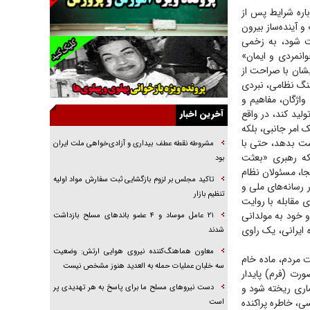
اره شرایط پس از
راهبرد غافلگیری با نسل جدید پهپاد‌ها
 آینده‌ساز بیرون
جنجال پزشکان تقلبی در صنعت زیبایی
ت شود، به زخمی
وانمردی و ایمان»
یهودی‌ها در ادبیات داستانی اروپا؛ از شکسپیر تا
شان با صراحت از
دیکنز
نگ نظامی، نبردی
گفت‌وگو با خواهر یکی از شهدای جنگ رمضان/
اژگان، مفاهیم و
خواهرم فرمانده جهادی و اهل خدمت بی‌منت بود
ید کند، در واقع
آخرین اخبار
ک امر جانبی، بلکه
جزئیات شکنجه‌هایم فراتر از آن است که در بیان
ست بدهد، حتی با
بگنجد!
مشروطه نقطه عطف بیداری و آزادی‌خواهی ملت ایران
 که رهبری «بعثت
بود
گزارش «جوان» از قوانین سخت‌گیرانه ۶ قاره در
جا، مسئولان نظام
برابر یورش به پاسگاه‌های پلیس
تاکید مجلس بر لزوم بازگشایی ثبت سفارش مواد اولیه
ر رسانه‌های ملی و
تنظیم بازار
مقابله با روایت
تحلیل ابعاد پیام رهبر انقلاب به حزب‌الله/ مقاومت
نقشه راه آینده غرب آسیا
 خود به مولدانی
۲۱ عامل موساد و ۴ عضو باند‌های مسلح بازداشت
ایرانی، یک راوی
شدند
معاون هماهنگ‌کننده نیروی هوایی ارتش: وضعیت
 مردم، ماده خام
سه خلبان عملیات حمله به العدید هنوز مشخص نیست
ورت (فرم) پایدار
ماری ریخته شود و
دست نیرو‌های مسلح ما برای پاسخ به هر تهدیدی پر
، خاطره پراکنده
است