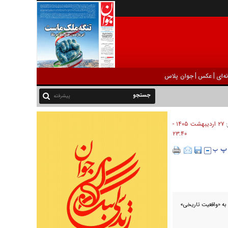
|
|
ه‌ای
عکس
جوان پلاس
پیشرفته
۲۷ ارديبهشت ۱۴۰۵ -
:
۲۳:۴۰
به «واقعیت تاریخی»