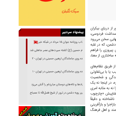
از دریای بیکران
پیشنهاد سردبیر
پاسداشت فردوسی،
نهایی سخن می‌رود
بازتاب روزنامه جوان ۱۵ مرداد در شبکه خبر
دشمن، که در غلبه
 پیروزی را فراهم
امام حسین (ع) کشته سیرت‌های عصر جاهلی شد
ساختاری از معنا،
پیاده روی جاماندگان اربعین حسینی در تهران - ۲
ز طریق نظام‌های
 یا با بی‌تفاوتی
پیاده روی جاماندگان اربعین حسینی در تهران - ۱
 زندگی و شخصیت
، در اینجا نه یک
فریاد‌ها و ناله‌های دوستان مبارزدلم را آتش می‌زد
نه به مثابه امری
پیشاپیش «چارچوب
تغییر رویه دشمن در ترور از شیخ فضل‌الله تا مصباح
یزدی
اشناخته و دقیقاً
زاجرا و بازآفرینی
خرید قسطی اولش خنده و آخرش گریه است!
مند و اهل فرهنگ
فوتبال و آن «بالا»!