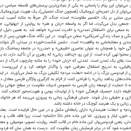
 می‌توان این پیام را پاسخی به یکی از بنیادی‌ترین پرسش‌های فلسفه سیاسی درب
ی‌توان از دل تجربه‌ای تروماتیک (همچون جنگ تحمیلی)، یک هویت غیرتروماتیک و
ری مبتنی بر یک «تفسیر مقاومت» است؛ جنگ، اگر صرفاً به مثابه آسیب ثب
 جمعی بدل می‌گردد، اما اگر به واسطه «زبان و هنر» به روایتی از «پهلوانی، ج
 به منبعی برای «استقلال تمدنی» و «قدرت تمدنی» خواهد شد. به همین دلیل، ای
هنگی و سبک زندگی امریکایی» سخن می‌گویند. در این نگاه، جنگ هویتی پس از ج
‌بندی و معنابخشی به واقعیت» است. دشمن شکست‌خورده در میدان، اگر بتواند و
گی خود را همچنان به عنوان عناصری «طبیعی» و «مدرن» در جامعه پساجنگ بازتول
 محتوا تهی کرده است. از این رو، «پدافند زبانی» که رهبری بر آن تأکید دارد، نه ی
 بقای یک تمدن است. تمدنی که «زبان خود» را به مثابه چارچوب ادراک از د
فیایی، به تدریج استقلال معرفتی خود را واگذار خواهد کرد و از این‌روست
 از فردوسی بزرگ را در ادامه «بعثت مردم» تکلیفی بزرگ به شمار می‌آورند. در این
خت‌های پدافند زبانی» را طراحی کنند؛ از الزام به کارگیری واژگان فارسی معادل د
 تا حمایت از توسعه زبان فارسی به خصوص ادبیات مقاومت در سطح جهانی برای 
ظیفه دارند «مصرف فرهنگی خود» را از تولیدات بومی و هویت‌محور انتخاب کنند و
زی و حقیقی بدل شوند. جنبش فرهنگی، زمانی به پیروزی می‌رسد که هر خانواده 
 زبانی و یک هنرمند کوچک در خانه داشته باشد.
دم» و «بعثت هنرمندان» دارای رابطه‌ای مکمل و در عین حال فزاینده است. بعثت
ون، ایثار و پیروزی. اما این ماده خام ذاتاً «ناتمام» است، زیرا فاقد قالب و ص
ن، یعنی فردوسی‌وار، این ماده خام در قالب کلمه، روایت، تصویر، موسیقی و مع
شیده شود که در برابر فرسایش زمان مقاومت کند. درست به همان سان که فردوسی