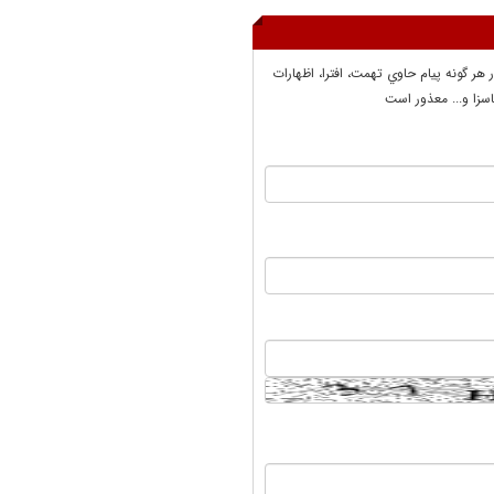
ر هر گونه پيام حاوي تهمت، افترا، اظهارات
سزا و... معذور است