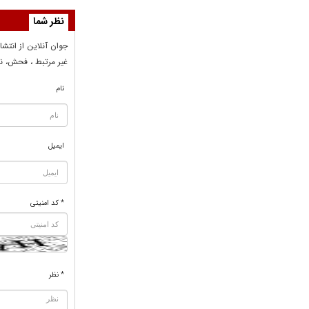
نظر شما
جوان آنلاين از انتشا
غير مرتبط ، فحش، نا
نام
ایمیل
* کد امنیتی
* نظر