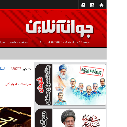
|
صفحه نخست
سیا
جمعه ۱۶ مرداد ۱۴۰۵ -
2026 August 07
لینک
کد خبر:
1358797
سیاست
اخبار کلی
»