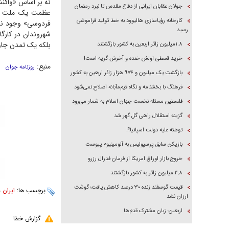
نه بر اساس «واکن
جولان عقابان ایرانی از دفاع مقدس تا نبرد رمضان
عظمت یک ملت را 
کارخانه رؤیاسازی هالیوود به خط تولید فراموشی
فردوسی» وجود ندا
رسید
شهروندان در کارگ
بلکه یک تمدن جاو
۱.۸میلیون زائر اربعین به کشور بازگشتند
خرید قسطی اولش خنده و آخرش گریه است!
منبع:
روزنامه جوان
بازگشت یک میلیون و ۹۷۴ هزار زائر اربعین به کشور
فرهنگ با بخشنامه و نگاه قیم‌مآبانه اصلاح نمی‌شود
فلسطین مسئله نخست جهان اسلام به شمار می‌رود
گزینه استقلال راهی گل گهر شد
توطئه علیه دولت اسپانیا؟!
بازیکن سابق پرسپولیس به آلومینیوم پیوست
خروج بازار اوراق امریکا از فرمان فدرال رزرو
۲.۸ میلیون زائر به کشور بازگشتند
قیمت گوسفند زنده ۳۰ درصد کاهش یافت؛ گوشت
برچسب ها:
ایران
،
ارزان نشد
اربعین؛ زبان مشترک قدم‌ها
گزارش خطا