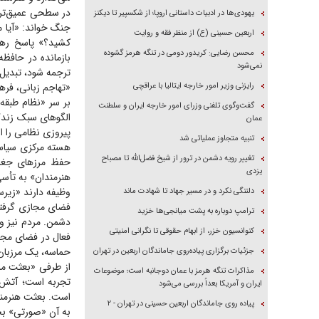
در سطحی عمیق‌تر،
یهودی‌ها در ادبیات داستانی اروپا؛ از شکسپیر تا دیکنز
جنگ خواند: «آیا م
اربعین حسینی (ع) از منظر فقه و روایت
کشید؟» پاسخ رهب
محسن رضایی: کریدور دومی در تنگه هرمز گشوده
بازمانده در حافظه
نمی‌شود
ترجمه شود، تبدیل
رایزنی وزیر امور خارجه ایتالیا با عراقچی
«تهاجم زبانی، فر
بر سر «نظام طبقه
گفت‌وگوی تلفنی وزرای امور خارجه ایران و سلطنت
الگو‌های سبک زند
عمان
پیروزی نظامی را از
تنبیه متجاوز عملیاتی شد
هسته مرکزی سیاست
تغییر رویه دشمن در ترور از شیخ فضل‌الله تا مصباح
حفظ مرز‌های جغرا
یزدی
هنرمندان» به تأسی
وظیفه دارند «زیرسا
دلتنگی نکرد و در مسیر جهاد تا شهادت ماند
فضای مجازی گرفته
ترامپ دوباره به پشت میانجی‌ها خزید
دشمن. مردم نیز و
کنوانسیون خزر، از ابهام حقوقی تا نگرانی امنیتی
فعال در فضای مجا
حماسه، یک مرزبان
جزئیات برگزاری پیاده‌روی جاماندگان اربعین در تهران
از طرفی «بعثت مر
مذاکرات تنگه هرمز با عمان دوجانبه است؛ موضوعات
تجربه است؛ آتش، خ
ایران و آمریکا بعداً بررسی می‌شود
است. بعثت هنرمندا
پیاده روی جاماندگان اربعین حسینی در تهران - ۲
به آن «صورتی» بخ