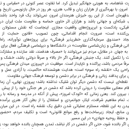
ت شاهنامه، به هویتی جهانگیر تبدیل کرد. اما تفاوت عصر کنونی در «مقیاس و ت
 امروز، با بهره‌گیری از هزاران زبان و قالب هنری، هر روز در حال بازنویسی تاریخ
قهرمان است. از این رو، خیزش هنرمندان امروز، نمی‌تواند یک فرد واحد باش
شبکه‌ای و جهانی باشد و هزاران اثر حاوی حماسه و مقاومت ملت ایران در ق
گرافیکی، پادکست و ابرپروژه‌های واقعیت مجازی. اینجاست که نقش مسئولان در
ین‌کننده است؛ ضرورت انجام اقداماتی، چون تصویب «قانون حمایت از ت
جاد «صندوق سرمایه‌گذاری خطرپذیر فرهنگی» برای پروژه‌های نوآورانه، راه‌ا
انی فرهنگی و زبان‌شناسی مقاومت» در دانشگاه‌ها و دیپلماسی فرهنگی فعال برای
به جهان. در مقابل، مردم نیز می‌توانند با «مصرف هدفمند، نقد سازنده و مشارکت 
 را تکمیل کنند. یک جنبش فرهنگی، اگر «از بالا» و صرفاً دولتی باشد، خشک و ب
صرفاً مردمی باشد، پراکنده و ناپایدار است. موفقیت در «پیروزی میدان فرهنگی پس
راحی یک «نقشه راه سوم» است؛ هدایت هوشمندانه حاکمیت، با آزادی عمل و م
 برای پدافند زبانی و فرهنگی در برابر دشمن و توسعه فرهنگ جهانی مقاومت.
 نقطه‌ای نیست که دشمن دیگر توان شلیک نداشته باشد؛ پیروزی نهایی، آن زم
م معنایی مقاومت را درونی کرده باشد که دشمن در هر جنگی خود را از پیش با
بیرون کند. یعنی زمانی که «کودک امروز»، پیش از آنکه در مدرسه و رسانه با ر
تمام مفاهیم شرافت، ایثار، جوانمردی و استقلال را از بطن آثار هنری برآم
سیدن به این نقطه، مستلزم عملیاتی شدن دقیق یک نقشه راه است. در این میان،
مین منابع، ایجاد زیرساخت‌ها و رفع موانع قانونی» است و تکلیف مردم، «حضور 
و حفظ روحیه جهادی» در این مسیر.
گر بالنده شود، حتی اگر دشمنی در کار نباشد، تمدن همچنان بالنده خواهد بود؛ 