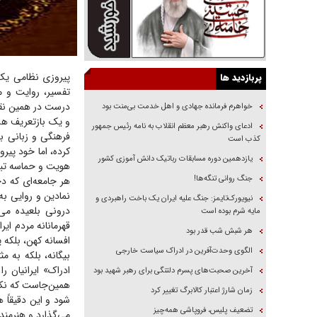
پیروزی نظامی یک 
پربازدید ها
تفسیر، روایت و م
درست در همین نقطه
خواهرم فرمانده جهادی و اهل خدمت بی‌منت بود
و یک بازتعریف هست
ادعای واکنش رهبر معظم انقلاب به نامه رئیس جمهور
فرهنگی و زبانی بر
کذب است
کرده، اما خود پیر
یازدهمین دوره مسابقات رباتیک دانش آموزی کشور
هویت و حماسه تبد
جنگ روانی تنگه‌ها!
هر جامعه‌ای که د
نمادین و روایی به
نیویورک‌تایمز: جنگ علیه ایران یک باخت راهبردی و
درونی بلعیده می
مایه شرم بوده است
قهرمانانه مردم ای
هر شبش شب قدر بود
افسانه کهن، بلکه 
الگوی وحدت‌آفرین در ادراک سیاست خارجی
بیگانه، بلکه به 
ادراک» ایرانیان ر
آخرین صحبت‌های پسرم دلتنگی برای رهبر شهید بود
همین‌جاست که نکته 
زمان شارژ اعتبار کالابرگ تغییر کرد
شود و این دقیقاً
تضعیف پلیس، فروپاشی همه‌چیز
می‌گذارد و هنرمندا