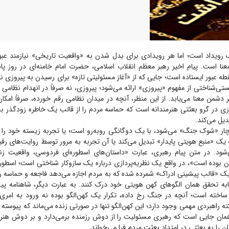
رویداد است؛ اما هر رویدادی برای بدل شدن به «واقعیت تاریخی» نیازمند عبور 
عنا است. پیام اخیر رهبر معظم انقلاب اسلامی، حضرت امام خامنه‌ای در روز 
 عبور ایستاده است؛ جایی که از «آغاز مسئولیتی تازه» برای رسیدن به پیروزی 
ی‌شناختی از مفهوم «پیروزی» ارائه می‌شود؛ پیروزی، نه صرفاً در انهدام نظامی 
 دشمن معنا می‌یابد. از این منظر، آنچه در میدان نظامی رقم خورده، صرفاً امکان
وزی در گرو بعثتی هنرمندانه است که حماسه مردم را از قالب یک خاطره زودگذر به 
یل می‌کند.
چار «شوک جنگ» می‌شود، با یک دوگانگی روبه‌رو است؛ یا تجربه زیسته خود را ا
 یک «منبع هویتی پایدار» تبدیل می‌کند یا آن تجربه به مرور توسط روایت‌های رقیب
‌شود. در متن پیام رهبری، عبارت «داستان‌های اسطوره‌ای فردوسی، واقعیت
ران بوده است»، در واقع یک نظریه‌پردازی درباره یک سازوکار شناختی است؛ اسطوره
یک «قالب پیشینی ادراک» شمرده شده که به مردم اجازه می‌دهد فاجعه و حماسه را 
مثابه تحقق همان الگو‌های کهن هویتی خود درک کنند. به عبارت دیگر، شاهنامه 
ا ساخته است؛ آنچه در جنگ رخ داده، تکرار یک کهن‌الگو بوده نه ورود به امری ن
راهبردی مهمی وجود دارد؛ این کهن‌الگو تنها در صورتی زنده می‌ماند که پیوسته با
 همان جایی است که رهبری مسئولیت را از دوش رزمنده برمی‌دارد و بر دوش هنر
ن را به بعثتی در امتداد بعثت مردم فرا می‌خواند.