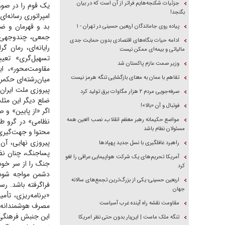
جزئیات شکنجه‌هایم فراتر از آن است که در بیان
یک قوم را در صور
بگنجد!
امپراتوری رسانه‌ای
بد و قهرمان و ضد
پیاده روی جاماندگان اربعین حسینی در تهران - ۱
جمعی، چندوجهی، 
ادامه حیات بنگاه‌های اقتصادی بدون حمایت جدی
رایانه‌ای، رمان 
مالیاتی و بیمه‌ای ممکن نیست
تسهیل‌گری» تعی
وزیر صمت عازم پاکستان شد
مقاومت‌محور»، ای
تفاهم با عمان به معنای بازگشایی تنگه هرمز نیست
میان‌رشته‌ای حکمر
پیروزی ملت ایران 
صرفه‌جویی مردم ۲ هزار مگاوات برق تولید کرد
ضلع دیگر این مثلث
فوتبال و آن «بالا»!
اگر «از پایین» و 
مواضع حکیمانه رهبر معظم انقلاب، نصب العین همه
نظامی» در گرو ط
مسئولان نظام باشد
محتوا و جهت‌گیری
پیروزی نهایی، آن
راهبرد غافلگیری با نسل جدید پهپاد‌ها
پساجنگ، چنان نظا
آمریکا تحریم‌های یک شرکت هواپیمایی عراقی را لغو
جنگ را از سر خود 
کرد
دشمن مواجه شود، 
اربعین حسینی؛ یکی از بزرگ‌ترین تجمع‌های سالانه
فراگرفته باشد. ر
جهان
«برنامه‌ریزی، تأ
مقاومت نقشه راه آینده غرب آسیاست
مصرف هوشمندانه 
این جنبش فرهنگی ا
تنگه ملک ماست | این‌بار بدون حتی نظر امریکا