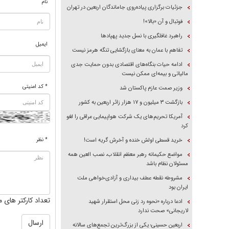
نام
جزئیات برگزاری پیاده‌روی جاماندگان اربعین در تهران
فوتبال و آن «بالا»!
راهبرد غافلگیری با نسل جدید پهپاد‌ها
ایمیل
تفاهم با عمان به معنای بازگشایی تنگه هرمز نیست
ادامه حیات بنگاه‌های اقتصادی بدون حمایت جدی
مالیاتی و بیمه‌ای ممکن نیست
* کد امنیتی
وزیر صمت عازم پاکستان شد
بازگشت ۳ میلیون و ۱۷ هزار زائر اربعین به کشور
آمریکا تحریم‌های یک شرکت هواپیمایی عراقی را لغو
کرد
* نظر
خرید قسطی اولش خنده و آخرش گریه است!
مواضع حکیمانه رهبر معظم انقلاب، نصب العین همه
مسئولان نظام باشد
مشروطه نقطه عطف بیداری و آزادی‌خواهی ملت
ایران بود
تعداد کارکتر های م
ادعا درباره «نحوه رد زنی محل استقرار شهید
لاریجانی» صحت ندارد
اربعین حسینی؛ یکی از بزرگ‌ترین تجمع‌های سالانه