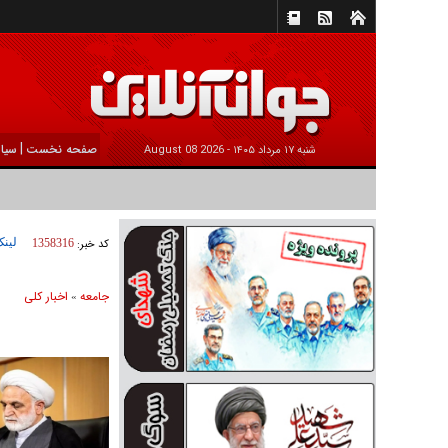
|
صفحه نخست
سیا
شنبه ۱۷ مرداد ۱۴۰۵ -
2026 August 08
لینک
کد خبر:
1358316
جامعه
اخبار كلی
»