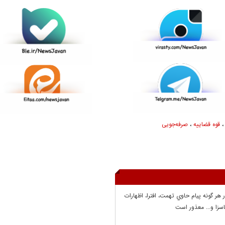
قوه قضاییه
،
صرفه‌جویی
ر هر گونه پيام حاوي تهمت، افترا، اظهارات
سزا و... معذور است