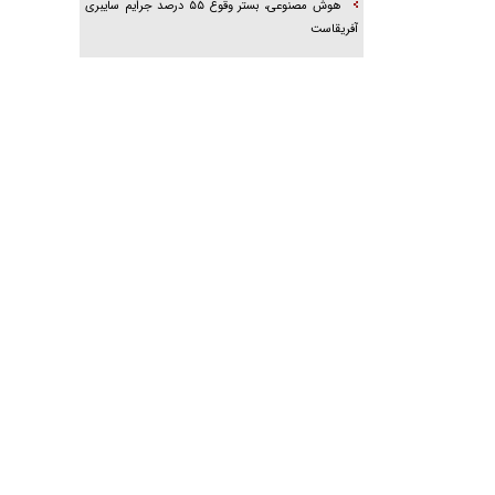
هوش مصنوعی، بستر وقوع ۵۵ درصد جرایم سایبری
آفریقاست