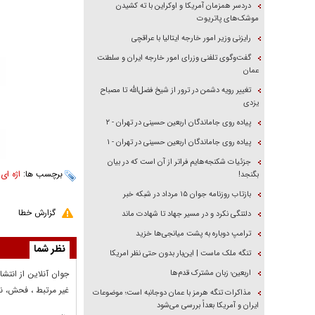
دردسر همزمان آمریکا و اوکراین با ته کشیدن
موشک‌های پاتریوت
رایزنی وزیر امور خارجه ایتالیا با عراقچی
گفت‌وگوی تلفنی وزرای امور خارجه ایران و سلطنت
عمان
تغییر رویه دشمن در ترور از شیخ فضل‌الله تا مصباح
یزدی
پیاده روی جاماندگان اربعین حسینی در تهران - ۲
پیاده روی جاماندگان اربعین حسینی در تهران - ۱
جزئیات شکنجه‌هایم فراتر از آن است که در بیان
برچسب ها:
اژه ای
،
بگنجد!
بازتاب روزنامه جوان ۱۵ مرداد در شبکه خبر
گزارش خطا
دلتنگی نکرد و در مسیر جهاد تا شهادت ماند
ترامپ دوباره به پشت میانجی‌ها خزید
نظر شما
تنگه ملک ماست | این‌بار بدون حتی نظر امریکا
اربعین؛ زبان مشترک قدم‌ها
جوان آنلاين از انتشا
غير مرتبط ، فحش، نا
مذاکرات تنگه هرمز با عمان دوجانبه است؛ موضوعات
ایران و آمریکا بعداً بررسی می‌شود