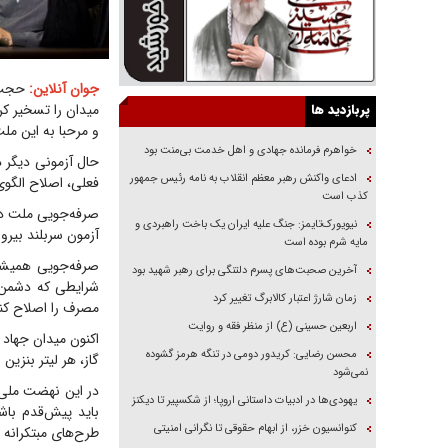
جوان آنلاین:
پربازدید ها
میدان را تسخیر کر
و مرحبا به این مل
خواهرم فرمانده جهادی و اهل خدمت بی‌منت بود
حال آزمونی دیگر د
ادعای واکنش رهبر معظم انقلاب به نامه رئیس جمهور
فعلی، اصلاح الگ
کذب است
صرفه‌جویی ملت در 
نیویورک‌تایمز: جنگ علیه ایران یک باخت راهبردی و
آزمون سربلند بیر
مایه شرم بوده است
صرفه‌جویی همیشه
آخرین صحبت‌های پسرم دلتنگی برای رهبر شهید بود
شرایطی که دشمن غ
زمان شارژ اعتبار کالابرگ تغییر کرد
مصرف را اصلاح کنی
اربعین حسینی (ع) از منظر فقه و روایت
اکنون میدان جهاد
محسن رضایی: کریدور دومی در تنگه هرمز گشوده
گاز، هر لیتر بنزین
نمی‌شود
در این نهضت ملی 
یهودی‌ها در ادبیات داستانی اروپا؛ از شکسپیر تا دیکنز
باید پیش‌قدم باشن
کنوانسیون خزر، از ابهام حقوقی تا نگرانی امنیتی
طرح‌های مبتکرانه 