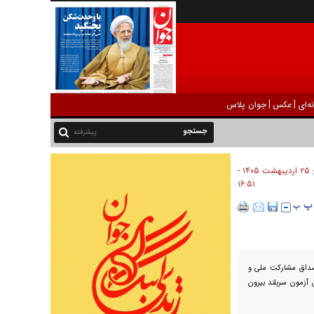
|
|
ه‌ای
عکس
جوان پلاس
پیشرفته
۲۵ ارديبهشت ۱۴۰۵ -
:
۱۶:۵۱
صداق مشارکت ملی و
 آزمون سربلند بیرون