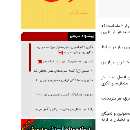
حجت الاسلام والمسلمین محسنی اژه‌ای در فضای مجازی نوشت: مردم گرانقدر ما بیش از ۲ ماه است که
ند؛ هزاران آفرین
پیشنهاد سردبیر
ین نیاز در شرایط
گفتگوی دکتر اخوان مدیرمسئول روزنامه جوان با
برنامه تلویزیونی «نبرد هرمز»
ایران نیز از این
بازتاب روزنامه جوان ۱۵ مرداد در شبکه خبر
امام حسین (ع) کشته سیرت‌های عصر جاهلی شد
ر افضل است. در
پیاده روی جاماندگان اربعین حسینی در تهران - ۲
یندازیم و الگوی
پیاده روی جاماندگان اربعین حسینی در تهران - ۱
برق، هر مترمکعب
فریاد‌ها و ناله‌های دوستان مبارزدلم را آتش می‌زد
سئولین و نخبگان
تغییر رویه دشمن در ترور از شیخ فضل‌الله تا مصباح
 نخبگان با ارائه
یزدی