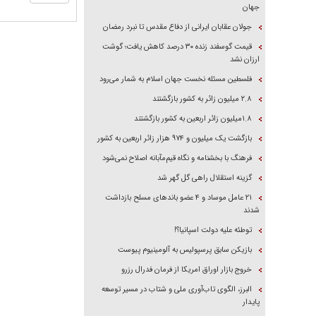
جهان
جولان عقابان ایرانی از دفاع مقدس تا نبرد رمضان
قیمت گوسفند زنده ۳۰ درصد کاهش یافت؛ گوشت
ارزان نشد
فلسطین مسئله نخست جهان اسلام به شمار می‌رود
۲.۸ میلیون زائر به کشور بازگشتند
۱.۸میلیون زائر اربعین به کشور بازگشتند
بازگشت یک میلیون و ۹۷۴ هزار زائر اربعین به کشور
فرهنگ با بخشنامه و نگاه قیم‌مآبانه اصلاح نمی‌شود
گزینه استقلال راهی گل گهر شد
۲۱ عامل موساد و ۴ عضو باند‌های مسلح بازداشت
شدند
توطئه علیه دولت اسپانیا؟!
بازیکن سابق پرسپولیس به آلومینیوم پیوست
خروج بازار اوراق امریکا از فرمان فدرال رزرو
البرز، الگوی تاب‌آوری ملی و شتاب در مسیر توسعه
پایدار