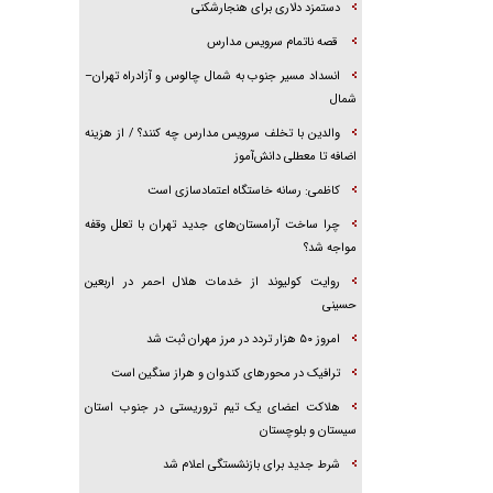
دستمزد دلاری برای هنجارشکنی
قصه ناتمام سرویس مدارس
انسداد مسیر جنوب به شمال چالوس و آزادراه تهران–
شمال
والدین با تخلف سرویس مدارس چه کنند؟ / از هزینه
اضافه تا معطلی دانش‌آموز
کاظمی: رسانه خاستگاه اعتمادسازی است
چرا ساخت آرامستان‌های جدید تهران با تعلل وقفه
مواجه شد؟
روایت کولیوند از خدمات هلال احمر در اربعین
حسینی
امروز ۵۰ هزار تردد در مرز مهران ثبت شد
ترافیک در محور‌های کندوان و هراز سنگین است
هلاکت اعضای یک تیم تروریستی در جنوب استان
سیستان و بلوچستان
شرط جدید برای بازنشستگی اعلام شد