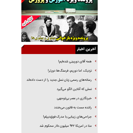
خرید قسطی اولش خنده و آخرش گریه است!
فوتبال و آن «بالا»!
راهبرد غافلگیری با نسل جدید پهپاد‌ها
جنجال پزشکان تقلبی در صنعت زیبایی
یهودی‌ها در ادبیات داستانی اروپا؛ از شکسپیر تا
دیکنز
آخرین اخبار
گفت‌وگو با خواهر یکی از شهدای جنگ رمضان/
خواهرم فرمانده جهادی و اهل خدمت بی‌منت بود
همه آقای دوربینی شده‌ایم!
جزئیات شکنجه‌هایم فراتر از آن است که در بیان
نزدیک، اما دوریم، فرسنگ‌ها دورتر!
بگنجد!
رسانه‌های رسمی زبان نسل جدید را از دست داده‌اند
گزارش «جوان» از قوانین سخت‌گیرانه ۶ قاره در
نسلی که آنلاین الگو می‌گیرد
برابر یورش به پاسگاه‌های پلیس
‌خبرنگاری در عصر بی‌توجهی
راننده مست به قانون می‌خندد
جراحی‌های زیبایی با مدرک فوق‌دیپلم!
متا در امریکا ۹۴۲ میلیون دلار محکوم شد