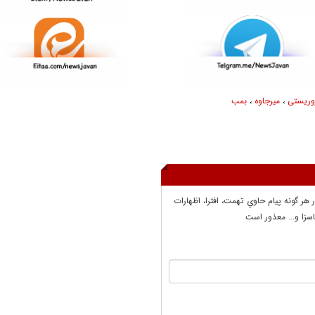
وریستی
،
میرجاوه
،
بمب
ر هر گونه پيام حاوي تهمت، افترا، اظهارات
سزا و... معذور است