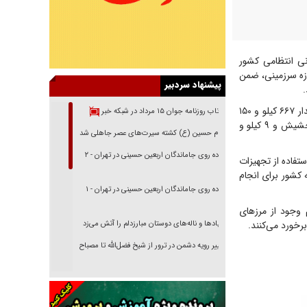
نی انتظامی کشور
ر حوزه سرزمینی، ضمن
پیشنهاد سردبیر
به گزارش ایرنا، وی افزود: مرزبانان در این عملیات‌ که با درگیری مسلحانه همراه بود، موفق شدند مقدار ۶۶۷ کیلو و ۱۵۰
بازتاب روزنامه جوان ۱۵ مرداد در شبکه خبر
گرم انواع مواد مخدر شامل ۲۹۳ کیلوگرم هروئین، ۳۰۲ کیلو و ۵۵۰ گرم تریاک، ۶۲ کیلو و ۳۰۰ گرم حشیش و ۹ کیلو و
امام حسین (ع) کشته سیرت‌های عصر جاهلی شد
پیاده روی جاماندگان اربعین حسینی در تهران - ۲
ستفاده از تجهیزات
فجاری را قبل از ورود به کشور برای انجام
پیاده روی جاماندگان اربعین حسینی در تهران - ۱
ر با تمام وجود از مرزهای
رخورد می‌کنند.
فریاد‌ها و ناله‌های دوستان مبارزدلم را آتش می‌زد
تغییر رویه دشمن در ترور از شیخ فضل‌الله تا مصباح
یزدی
خرید قسطی اولش خنده و آخرش گریه است!
فوتبال و آن «بالا»!