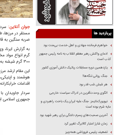
جوان آنلاین:
سردار
پربازدید ها
ضربه سنگین به قاچ
خواهرم فرمانده جهادی و اهل خدمت بی‌منت بود
ادعای واکنش رهبر معظم انقلاب به نامه رئیس جمهور
کذب است
۳۰۰ گرم شیشه به همراه ۴ قبضه سلاح جنگی و شکاری را کشف کنند.
یازدهمین دوره مسابقات رباتیک دانش آموزی کشور
این مقام ارشد مرزب
جنگ روانی تنگه‌ها!
اقدامات خرابکاران
هر شبش شب قدر بود
الگوی وحدت‌آفرین در ادراک سیاست خارجی
جمهوری اسلامی ایر
نیویورک‌تایمز: جنگ علیه ایران یک باخت راهبردی و
مایه شرم بوده است
آخرین صحبت‌های پسرم دلتنگی برای رهبر شهید بود
زمان شارژ اعتبار کالابرگ تغییر کرد
تضعیف پلیس، فروپاشی همه‌چیز