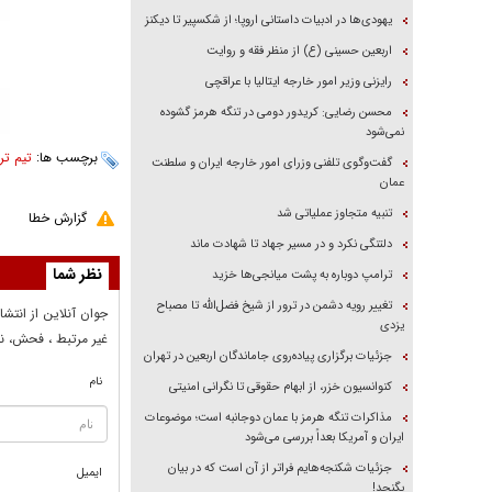
یهودی‌ها در ادبیات داستانی اروپا؛ از شکسپیر تا دیکنز
اربعین حسینی (ع) از منظر فقه و روایت
رایزنی وزیر امور خارجه ایتالیا با عراقچی
محسن رضایی: کریدور دومی در تنگه هرمز گشوده
نمی‌شود
برچسب ها:
تیم تر
گفت‌وگوی تلفنی وزرای امور خارجه ایران و سلطنت
عمان
تنبیه متجاوز عملیاتی شد
گزارش خطا
دلتنگی نکرد و در مسیر جهاد تا شهادت ماند
نظر شما
ترامپ دوباره به پشت میانجی‌ها خزید
تغییر رویه دشمن در ترور از شیخ فضل‌الله تا مصباح
جوان آنلاين از انتشا
یزدی
غير مرتبط ، فحش، نا
جزئیات برگزاری پیاده‌روی جاماندگان اربعین در تهران
نام
کنوانسیون خزر، از ابهام حقوقی تا نگرانی امنیتی
مذاکرات تنگه هرمز با عمان دوجانبه است؛ موضوعات
ایران و آمریکا بعداً بررسی می‌شود
جزئیات شکنجه‌هایم فراتر از آن است که در بیان
ایمیل
بگنجد!