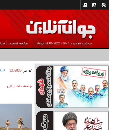
|
صفحه نخست
سیا
پنجشنبه ۱۵ مرداد ۱۴۰۵ -
2026 August 06
لینک
کد خبر:
1358030
جامعه
اخبار كلی
»