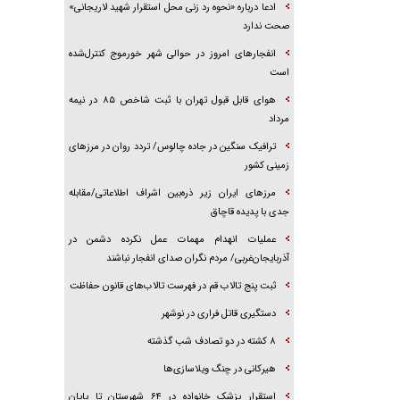
ادعا درباره «نحوه رد زنی محل استقرار شهید لاریجانی»
صحت ندارد
انفجار‌های امروز در حوالی شهر خورموج کنترل‌شده
است
هوای قابل قبول تهران با ثبت شاخص ۸۵ در نیمه
مرداد
ترافیک سنگین در جاده چالوس/ تردد روان در مرز‌های
زمینی کشور
مرز‌های ایران زیر ذره‌بین اشراف اطلاعاتی/مقابله
جدی با پدیده قاچاق
عملیات انهدام مهمات عمل نکرده دشمن در
آذربایجان‌غربی/ مردم نگران صدای انفجار نباشند
ثبت پنج تالاب قم در فهرست تالاب‌های قانون حفاظت
دستگیری قاتل فراری در نوشهر
۸ کشته در دو تصادف شب گذشته
هیرکانی در چنگ ویلاسازی‌ها
‌استقرار پزشک خانواده در ۶۴ شهرستان تا پایان