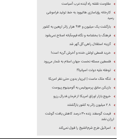
مقاومت نقشه راه آینده غرب آسیاست
کارخانه رؤیاسازی هالیوود به خط تولید فراموشی
رسید
بازگشت یک میلیون و ۹۷۴ هزار زائر اربعین به کشور
فرهنگ با بخشنامه و نگاه قیم‌مآبانه اصلاح نمی‌شود
گزینه استقلال راهی گل گهر شد
خرید قسطی اولش خنده و آخرش گریه است!
فلسطین مسئله نخست جهان اسلام به شمار می‌رود
توطئه علیه دولت اسپانیا؟!
تنگه ملک ماست | این‌بار بدون حتی نظر امریکا
بازیکن سابق پرسپولیس به آلومینیوم پیوست
خروج بازار اوراق امریکا از فرمان فدرال رزرو
۲.۸ میلیون زائر به کشور بازگشتند
قیمت گوسفند زنده ۳۰ درصد کاهش یافت؛ گوشت
ارزان نشد
اسرائیل طرح شرم‌الشیخ را قبول نمی‌کند