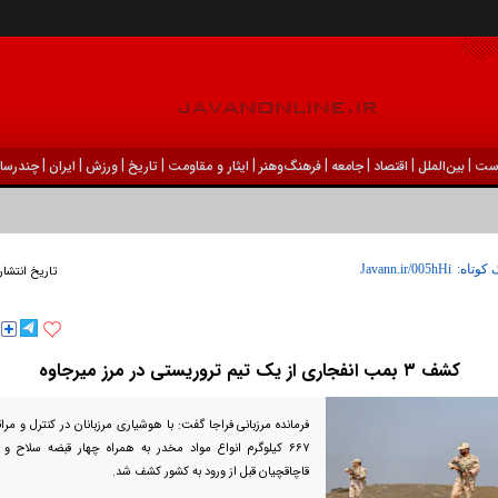
|
|
|
|
|
|
|
|
|
ست
بين‌الملل
اقتصاد
جامعه
فرهنگ‌و‌هنر
ایثار و مقاومت
تاریخ
ورزش
ايران
چندرسان
 کوتاه:
تاریخ انتشار
کشف ۳ بمب انفجاری از یک تیم تروریستی در مرز میرجاوه
فرمانده مرزبانی فراجا گفت: با هوشیاری مرزبانان در کنترل و مر
۶۶۷ کیلوگرم انواع مواد مخدر به همراه چهار قبضه سلاح و
قاچاقچیان قبل از ورود به کشور کشف شد.