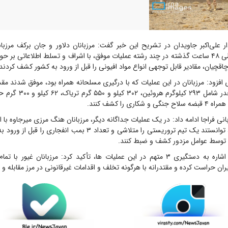
 علی‌اکبر جاویدان در تشریح این خبر گفت: مرزبانان دلاور و جان برکف مرزبا
مستقر در مرزها، طی ۴۸ ساعت گذشته در چند رشته عملیات موفق، با اشراف و تسلط اطلاعاتی ب
اقچیان، مقادیر قابل توجهی انواع مواد افیونی را قبل از ورود به کشور کشف کردند.
انی فراجا ادامه داد: در یک عملیات جداگانه دیگر، مرزبانان هنگ مرزی میرجاوه با ا
هوشمند و اپتیکی، توانستند یک تیم تروریستی را متلاشی و تعداد ۳ بمب ان
ه توسط عوامل مزدور کشف و ضبط کنند.
سردار جاویدان با اشاره به دستگیری ۳ متهم در این عملیات ها، تأکید کرد: مرزبانان غیو
ان حراست کرده و مقتدرانه با هرگونه تخلف و اقدامات غیرقانونی در مرز مقابله و ب