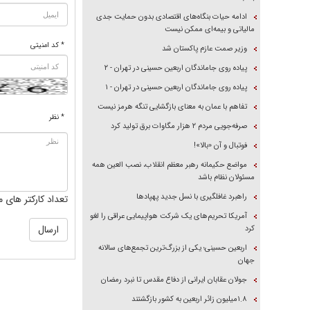
ادامه حیات بنگاه‌های اقتصادی بدون حمایت جدی
مالیاتی و بیمه‌ای ممکن نیست
* کد امنیتی
وزیر صمت عازم پاکستان شد
پیاده روی جاماندگان اربعین حسینی در تهران - ۲
پیاده روی جاماندگان اربعین حسینی در تهران - ۱
تفاهم با عمان به معنای بازگشایی تنگه هرمز نیست
* نظر
صرفه‌جویی مردم ۲ هزار مگاوات برق تولید کرد
فوتبال و آن «بالا»!
مواضع حکیمانه رهبر معظم انقلاب، نصب العین همه
مسئولان نظام باشد
راهبرد غافلگیری با نسل جدید پهپاد‌ها
تعداد کارکتر های م
آمریکا تحریم‌های یک شرکت هواپیمایی عراقی را لغو
کرد
اربعین حسینی؛ یکی از بزرگ‌ترین تجمع‌های سالانه
جهان
جولان عقابان ایرانی از دفاع مقدس تا نبرد رمضان
۱.۸میلیون زائر اربعین به کشور بازگشتند