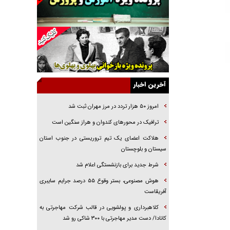
راهبرد غافلگیری با نسل جدید پهپاد‌ها
جنجال پزشکان تقلبی در صنعت زیبایی
یهودی‌ها در ادبیات داستانی اروپا؛ از شکسپیر تا
دیکنز
گفت‌وگو با خواهر یکی از شهدای جنگ رمضان/
خواهرم فرمانده جهادی و اهل خدمت بی‌منت بود
آخرین اخبار
جزئیات شکنجه‌هایم فراتر از آن است که در بیان
بگنجد!
امروز ۵۰ هزار تردد در مرز مهران ثبت شد
گزارش «جوان» از قوانین سخت‌گیرانه ۶ قاره در
ترافیک در محور‌های کندوان و هراز سنگین است
برابر یورش به پاسگاه‌های پلیس
هلاکت اعضای یک تیم تروریستی در جنوب استان
تحلیل ابعاد پیام رهبر انقلاب به حزب‌الله/ مقاومت
سیستان و بلوچستان
نقشه راه آینده غرب آسیا
شرط جدید برای بازنشستگی اعلام شد
هوش مصنوعی، بستر وقوع ۵۵ درصد جرایم سایبری
آفریقاست
کلاهبرداری و پولشویی در قالب شرکت مهاجرتی به
کانادا/ دست مدیر مهاجرتی با ۳۰۰ شاکی رو شد