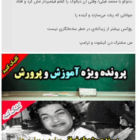
گفت‌وگو با محمد فیلی/ وقتی آن دیالوگ را گفتم فیلمبردار غش کرد و افتاد
نوجوانانی که ربات می‌سازند و آینده را
هیچ‌کس بیشتر از زیدآبادی در خطر ساده‌انگاری نیست
رقص مشترک دن کیشوت و ترامپ
دنده دولت به واگذاری مسئله‌دار ایران‌خودرو/ خصوصی‌سازی یا انحصار؟
غریزه‌ی بقا و آقای باقی و رفقا
جراحی‌های زیبایی با مدرک فوق‌دیپلم! + گفت‌وگو با متهم
گفت‌وگو با همسر یکی از شهدای جنگ رمضان/ پیکر بی‌سر شهید را از
انگشت‌های پا شناسایی کردیم
نسلی که آنلاین الگو می‌گیرد
گفت‌وگو با آیت‌الله جاودان/ جفای مخالفان مکانت معنوی رهبر شهید را