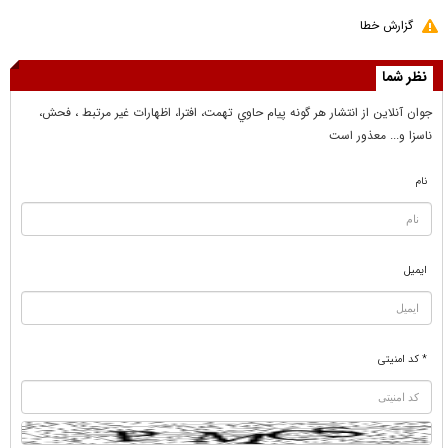
گزارش خطا
نظر شما
جوان آنلاين از انتشار هر گونه پيام حاوي تهمت، افترا، اظهارات غير مرتبط ، فحش،
ناسزا و... معذور است
نام
ایمیل
* کد امنیتی