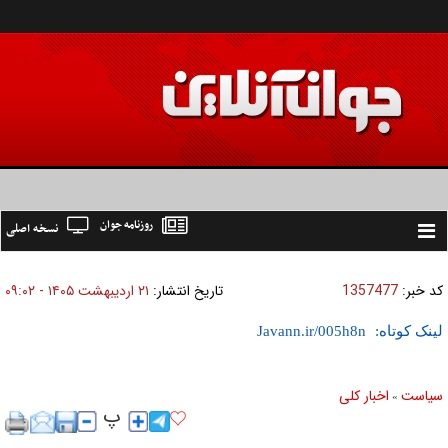
روزنامه جوان
نسخه اصلی
Toggle
navigation
کد خبر:
1357477
تاریخ انتشار:
۲۱ ارديبهشت ۱۴۰۵ - ۰۹:۰۲
لینک کوتاه:
سیاست
اخبار کلی
»