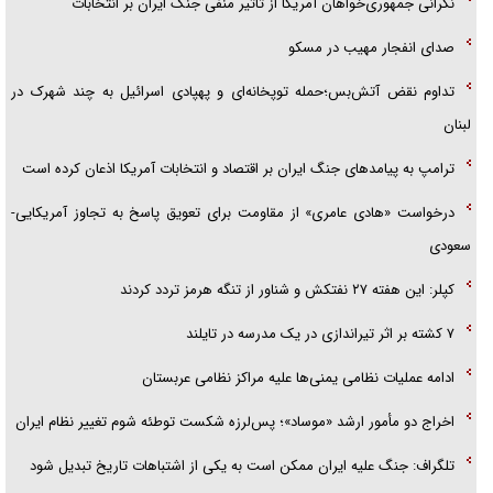
نگرانی جمهوری‌خواهان آمریکا از تأثیر منفی جنگ ایران بر انتخابات
صدای انفجار مهیب در مسکو
تداوم نقض آتش‌بس؛حمله توپخانه‌ای و پهپادی اسرائیل به چند شهرک در
لبنان
ترامپ به پیامدهای جنگ ایران بر اقتصاد و انتخابات آمریکا اذعان کرده است
درخواست «هادی عامری» از مقاومت برای تعویق پاسخ به تجاوز آمریکایی-
سعودی
کپلر: این هفته ۲۷ نفتکش و شناور از تنگه هرمز تردد کردند
۷ کشته بر اثر تیراندازی در یک مدرسه در تایلند
ادامه عملیات نظامی یمنی‌ها علیه مراکز نظامی عربستان
اخراج دو مأمور ارشد «موساد»؛ پس‌لرزه شکست توطئه شوم تغییر نظام ایران
تلگراف: جنگ علیه ایران ممکن است به یکی از اشتباهات تاریخ تبدیل شود