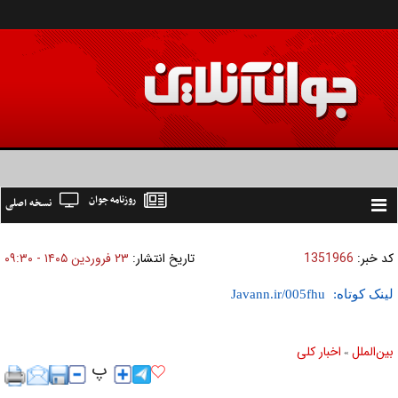
روزنامه جوان
نسخه اصلی
Toggle
navigation
کد خبر:
1351966
تاریخ انتشار:
۲۳ فروردين ۱۴۰۵ - ۰۹:۳۰
لینک کوتاه:
بين‌الملل
اخبار كلی
»