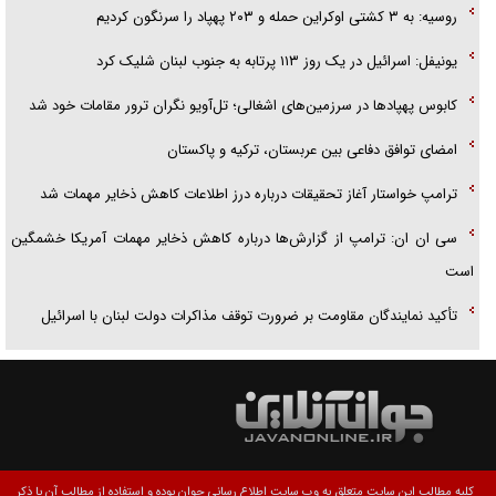
روسیه: به ۳ کشتی اوکراین حمله و ۲۰۳ پهپاد را سرنگون کردیم
یونیفل: اسرائیل در یک روز ۱۱۳ پرتابه به جنوب لبنان شلیک کرد
کابوس پهپادها در سرزمین‌های اشغالی؛ تل‌آویو نگران ترور مقامات خود شد
امضای توافق دفاعی بین عربستان، ترکیه و پاکستان
ترامپ خواستار آغاز تحقیقات درباره درز اطلاعات کاهش ذخایر مهمات شد
سی ان ان: ترامپ از گزارش‌ها درباره کاهش ذخایر مهمات آمریکا خشمگین
است
تأکید نمایندگان مقاومت بر ضرورت توقف مذاکرات دولت لبنان با اسرائیل
کلیه مطالب این سایت متعلق به وب سایت اطلاع رسانی جوان بوده و استفاده از مطالب آن با ذکر