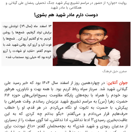
روایت «جوان» از حضور در مراسم تشییع پیکر شهید جنگ تحمیلی رمضان علی گیلانی و
همکلامی با مادر شهید
دوست دارم مادر شهید هم بشوی!
۱۳ اسفند ماه (سال ۷۹) تولدش بود؛
برایش تولد گرفتیم، شمع‌ها را روشن
کردیم. به او گفتیم آرزو کن... شمع‌ها را
فوت کرد و آرزو کرد. وقتی شهید شد، با
خودم گفتم: «شاید او شهادت را آرزو
کرده بود که خیلی زود مستجاب شد»
صغری خیل فرهنگ
جوان آنلاین:
در چهاردهمین روز از اسفند سال ۱۴۰۴ بود که خبر رسید علی
گیلانی شهید شد. سرباز سپاه رباط کریم بود. با همه بهت و ناباوری، هرطور
بود خودم را همراه با بچه‌های پایگاه مقاومت بسیج‌ام‌ابی‌های حوزه ۶۱۶
حضرت زهرا (س) به مراسم تشییع شهید عزیزمان رساندم. وقت همراهی با
پیکرش، با حسرت به تابوت او نگاه می‌کردم. در هر قدم، او را خطاب
حرف‌هایم قرار می‌دادم و می‌گفتم: «بگو بدانم چه کردی که به این
عاقبت‌بخیری رسیدی؟! ادعا نداشتی، ادا نداشتی، اما گوی سبقت را از بسیاری
از مدعیان ربودی و شهید شدی!» به بچه‌محلمان گفتم: «داغ نبودنت برای