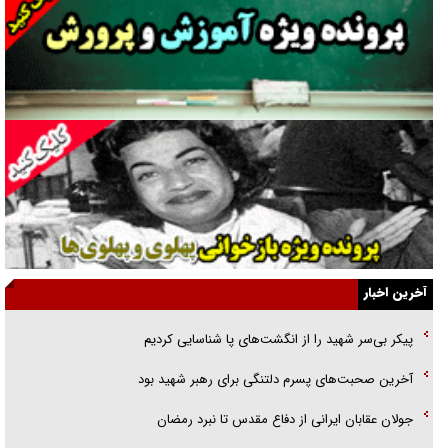
گفت‌وگو با آیت‌الله جاودان/ جفای مخالفان مکانت معنوی رهبر شهید را
ارتقا می‌داد
راننده مست به قانون می‌خندد
همه آقای دوربینی شده‌ایم!
قصه ناتمام سرویس مدارس
آیا مقاومت فلسطین خلع‌سلاح می‌شود؟
الگوی وحدت‌آفرین در ادراک سیاست خارجی
آخرین اخبار
گفتگوی دکتر اخوان مدیرمسئول روزنامه جوان با برنامه تلویزیونی «نبرد
پیکر بی‌سر شهید را از انگشت‌های پا شناسایی کردیم
هرمز»
آخرین صحبت‌های پسرم دلتنگی برای رهبر شهید بود
امام حسین (ع) کشته سیرت‌های عصر جاهلی شد
جولان عقابان ایرانی از دفاع مقدس تا نبرد رمضان
فریاد‌ها و ناله‌های دوستان مبارزدلم را آتش می‌زد