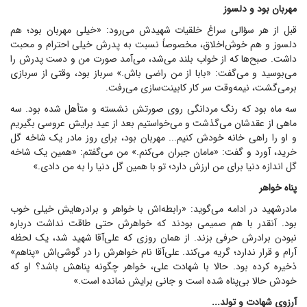
مهربان بود و دلسوز
قبل از هر سؤالی سراغ خلقیات شهیدش می‌رود: «خیلی مهربان بود؛ هم
دلسوز و هم خوش‌اخلاق، مخصوصاً نسبت به پدرش خیلی احترام و محبت
داشت. صبح‌ها که از خواب بلند می‌شد، می‌آمد صورت من و دست پدرش را
می‌بوسید و می‌گفت: «بابا از من راضی باش.» سرباز بود، وقتی از سربازی
برمی‌گشت، نیمه‌وقت سر کار کابینت‌سازی می‌رفت.
سه ماه بود که رنگ مردانگی روی صورتش نشسته و متأهل شده بود. سه
ماهی از عقدشان می‌گذشت و می‌خواستیم بعد از عید برایش عروسی بگیریم
و او را راهی خانه خودش کنیم... مهربان بود، برای روز مادر یک شاخه گل
خرید، آورد و گفت: «مامان جبران می‌کنم.» من می‌گفتم: «همین یک شاخه
گل اندازه دنیا برای من ارزش دارد؛ تو با همین گل دنیا را به من دادی.»
پناه خواهر
مادرشهید در ادامه می‌گوید: «رابطه‌اش با خواهر و برادرهایش خیلی خوب
بود. آنقدر با هم صمیمی بودند که خواهرش حتی طاقت نداشت درباره
نبودن برادرش حرفی بزند. از همان روزی که علی‌آقا شهید شد، یک لحظه
آرام و قرار ندارد؛ گریه می‌کند. علی‌آقا نام خواهرش را در گوشی‌اش «پناهم»
ذخیره کرده بود. حالا با شهادت علی، خواهر چگونه پناهش باشد؟ او که
خودش حالا بی‌پناه شده است و جانی برایش نمانده است.»
آرزوی شهادت و تولد...