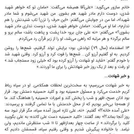
خانم سازور می‌گوید: «علی‌آقا همیشه می‌گفت: «مامان تو که خواهر شهید
شدی، دوست دارم مادر شهید هم بشوی. من شهید می‌شوم و شما مادر
شهید!»، اما من در جوابش می‌گفتم: «این حرف را نزن! تاب شنیدنش را هم
ندارم»، اما او می‌گفت: «مامان خواهر شهید شدی، دوست نداری مادر شهید
بشوی؟» می‌گفتم: «نه علی جان برو؛ خدا پشت و پناهت باشد؛ سالم برو و
سالم برگرد» و هر مرتبه که راهی می‌شد، او را از زیر قرآن رد می‌کردم.
۱۳ اسفندماه (سال ۷۹) تولدش بود؛ برایش تولد گرفتیم، شمع‌ها را روشن
کردیم. به او گفتیم آرزو کن... شمع‌ها را فوت کرد و آرزو کرد. وقتی شهید شد
با خودم گفتم: «شاید او شهادت را آرزو کرده بود که خیلی زود مستجاب شد.»
او رفت و بعد از یک روز خبر شهادتش را برای ما آوردند.»
و خبر شهادت...
به خبر شهادت می‌رسیم؛ به سخت‌ترین لحظات همکلامی. او در سپاه رباط
کریم خدمت می‌کرد و مسئول حسینیه بود و کلید حسینیه دستش بود. قرار
بود اذان صبح، ظهر و شب را پخش کند و امورات حسینیه را هماهنگ کند. ما
از همه‌جا بی‌خبر بودیم که از محل خدمتش با ما تماس گرفتند و پرسیدند:
«علی آمده خانه؟!» گفتیم: «نه، علی تازه امروز آمده سپاه، مگر قرار نبود سه
روز آنجا بماند؟!» بعد گفتند: «کلید حسینیه دست علی کانده؛ به علی بگویید
کلید را برگرداند.» از ساعت چهار بعدازظهر تا ۱۱ شب منتظرش ماندیم، ولی
نیامد. با خانواده پیگیرش شدیم و وقتی رفتیم سپاه، قسمشان دادیم که