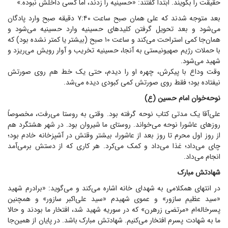
حقیقت را بگویند. ابتدا گفتند: «حسینیه را زدند، اما کسی داخلش نبوده.»
بعد متوجه شدند که علی همان صبح ساعت ۷:۴۰ دقیقه صبح وارد پادگان
می‌شود و بعد تحویل گرفتن کلید‌های حسینیه وارد حسینیه می‌شود و
همان‌جا کمی استراحت می‌کند و ساعت ۱۰ صبح (بیشتر یا کمتر نشده بود) که
با حملات رژیم صهیونیستی به آنجا، حسینیه تخریب و آوار رویش می‌ریزد و
شهید می‌شود.
وقت وداع با پیکرش، چهره او را دیدم، حتی یک خط هم روی صورتش
نیفتاده بود؛ فقط روی صورتش کمی کبودی دیده می‌شد.
نوحه‌خوان امام حسین (ع)
علی‌آقا یک مدتی کتاب نوحه گرفته بود. وقتی به روستا می‌رفت، مخصوصاً
روز‌های عاشورا نوحه می‌خواند. روستای ما شیروان بود. در شهر هشتگرد هم
از روز اول محرم تا روز بعد از عاشورا، بیشتر وقتش در آشپزخانه خادم بود؛
چای می‌داد؛ غذا می‌داد و کمک می‌کرد. هر کاری که از دستش برمی‌آمد
انجام می‌داد.
شهادتش مبارک
در انتهای همکلامی به شهدای خانه اشاره می‌کند و می‌گوید: «برادرم شهید
«سید عظیم سازور» و عموی شهیدم «سید علی‌اکبر سازور» و همچنین
پسرخاله‌ام «مرتضی زرهرن» که در سوریه شهید شد، افتخار ما بودند و حالا
ما به شهادت پسرم افتخار می‌کنیم. شهادتش مبارک باشد. در پایان از همین‌جا