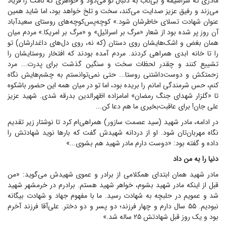
مادری که سراسیمه و بی‌تاب به دنبال تو می‌دود و خواهری که نامت را فریاد
می‌زند و رفیق عزیز صدایت می‌کند، سخت و تلخ خواهد بود، اما شاید همین
عنوان شهادت تسلای خاطرشان شود.» کوچه‌پس‌کوچه‌های روستای سعیدآباد
آن روز پر شده بود از شعار «مرگ بر اسرائیل» و «مرگ بر امریکا.» مردم میان
همان بغض و اشک‌هایشان روی دستان (که نه، روی دل‌های داغدارشان) تو
را تا خانه ابدی همراهی کردند. مردم آمده بودند که افتخار روستایشان را
تشییع کنند و چقدر لحظات سخت و سنگین گذشت برای پدرت... مرد
زحمتکش و دوست‌داشتنی روستا... حتی نمی‌توانستم به چشم‌هایش نگاه
کنم، حس شرمندگی امانم را بریده بود، اما تو در میان همه این حضور باشکوه
تا «گلزار شهدای جنگ رمضان» امامزاده اظهرالدین بدرقه شدی. شهید عزیز
علی جان! برای عاقبت‌بخیری ما هم دعا کن...
در ادامه، مادر شهید (سید عصمت سازور) همراهی‌ام کرد تا نوشتار زیر تقدیم
نگاه مهربان‌تان شود. او از دردانه شهیدش گفت که بار‌ها نوید شهادتش را
داده و گفته بود: «دوست دارم مادر شهید هم بشوی...»
دنیا را به من داد
مادر شهید همان ابتدای همکلامی از برادر و عموی شهیدش می‌گوید: «من
قبل از اینکه مادر شهید بشوم، خواهر شهید هستم. برادرم در خرمشهر شهید
شد و عمویم در حلبچه به شهادت رسید. ما با مفهوم جهاد و شهادت بیگانه
نبودیم. ۵۵ سال دارم و چهار فرزند؛ دو پسر و دو دختر. علی‌آقا فرزند آخرم
بود و یک روز قبل شهادتش ۲۵ ساله شد.»