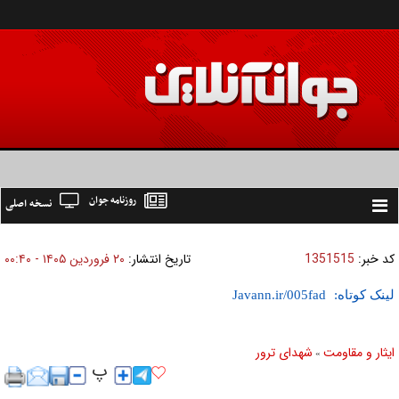
روزنامه جوان
نسخه اصلی
Toggle
navigation
کد خبر:
1351515
تاریخ انتشار:
۲۰ فروردين ۱۴۰۵ - ۰۰:۴۰
لینک کوتاه:
ایثار و مقاومت
شهدای ترور
»