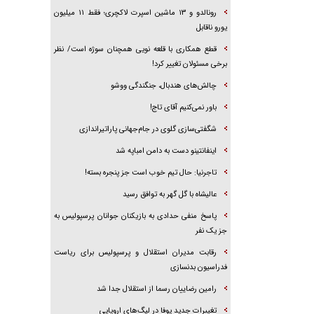
رونالدو و ۱۳ ماشین اسپرت لاکچری؛ فقط ۱۱ میلیون
یورو ناقابل
قطع همکاری با قلعه نویی همچنان سوژه است/ نظر
برخی مسئولان تغییر کرد!
چالش‌های هندبال، جنگندگی ووشو
باور نمی‌کنیم آقای تاج!
شگفتی‌سازی گلوی در جام‌جهانی پاراتیراندازی
اینفانتینو دست به دامن امباپه شد
تاجرنیا: حال تیم خوب است جز پنجره بسته!
عالیشاه با گل گهر به توافق رسید
پاسخ منفی حدادی به بازیکنان جوانان پرسپولیس به
جز یک نفر
رقابت مدیران استقلال و پرسپولیس برای ریاست
فدراسیون بدنسازی
رامین رضاییان رسما از استقلال جدا شد
تغییرات جدید یوفا در لیگ‌های اروپایی