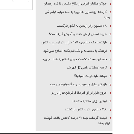
جولان عقابان ایرانی از دفاع مقدس تا نبرد رمضان
کارخانه رؤیاسازی هالیوود به خط تولید فراموشی
رسید
۱.۸میلیون زائر اربعین به کشور بازگشتند
خرید قسطی اولش خنده و آخرش گریه است!
بازگشت یک میلیون و ۹۷۴ هزار زائر اربعین به کشور
فرهنگ با بخشنامه و نگاه قیم‌مآبانه اصلاح نمی‌شود
فلسطین مسئله نخست جهان اسلام به شمار می‌رود
گزینه استقلال راهی گل گهر شد
توطئه علیه دولت اسپانیا؟!
بازیکن سابق پرسپولیس به آلومینیوم پیوست
خروج بازار اوراق امریکا از فرمان فدرال رزرو
اربعین؛ زبان مشترک قدم‌ها
۲.۸ میلیون زائر به کشور بازگشتند
قیمت گوسفند زنده ۳۰ درصد کاهش یافت؛ گوشت
ارزان نشد