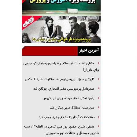
راهبرد غافلگیری با نسل جدید پهپاد‌ها
جنجال پزشکان تقلبی در صنعت زیبایی
یهودی‌ها در ادبیات داستانی اروپا؛ از شکسپیر تا
دیکنز
گفت‌وگو با خواهر یکی از شهدای جنگ رمضان/
خواهرم فرمانده جهادی و اهل خدمت بی‌منت بود
آخرین اخبار
جزئیات شکنجه‌هایم فراتر از آن است که در بیان
بگنجد!
افشای اقدامات غیراخلاقی فدراسیون فوتبال کره جنوبی
برای داوران!
گزارش «جوان» از قوانین سخت‌گیرانه ۶ قاره در
برابر یورش به پاسگاه‌های پلیس
کاپیتان سابق از پرسپولیسی‌ها حلالیت طلبید + عکس
تحلیل ابعاد پیام رهبر انقلاب به حزب‌الله/ مقاومت
مدیرعامل پرسپولیس سفیر افتخاری چوگان شد
نقشه راه آینده غرب آسیا
رکوردشکنی دختر دونده ایران در بلاروس
سرپرست استقلال مربی پیکان شد
صنعت‌نفت آبادان ۲ مدافع جدید جذب کرد
منتفی شدن حضور پور علی گنجی در الطلبه؟ / بسته
شدن پنجره نقل و انتقالات تیم منصوریان