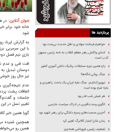
جوان آنلاین:
در هف
پربازدید ها
شود.
به گزارش ایرنا، رو
خواهرم فرمانده جهادی و اهل خدمت بی‌منت بود
ادعای واکنش رهبر معظم انقلاب به نامه رئیس جمهور
بازی نیم فصل دوم،
کذب است
افت فنی و عدم نتی
یازدهمین دوره مسابقات رباتیک دانش آموزی کشور
دوستان تبدیل به 
جنگ روانی تنگه‌ها!
نیز حال روز خوشی ن
نیویورک‌تایمز: جنگ علیه ایران یک باخت راهبردی و
عدم نتیجه‌گیری و
مایه شرم بوده است
اتفاقات پشت پرده 
هر شبش شب قدر بود
جلسات و گفت‌و‌گ
تغییر نسل در این 
الگوی وحدت‌آفرین در ادراک سیاست خارجی
گویا همین خبر کاف
آخرین صحبت‌های پسرم دلتنگی برای رهبر شهید بود
زمان شارژ اعتبار کالابرگ تغییر کرد
همچنین شنیده می
همین رو می‌خواهن
تضعیف پلیس، فروپاشی همه‌چیز