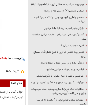
یهودی‌ها در ادبیات داستانی اروپا؛ از شکسپیر تا دیکنز
اربعین حسینی (ع) از منظر فقه و روایت
محسن رضایی: کریدور دومی در تنگه هرمز گشوده
نمی‌شود
رایزنی وزیر امور خارجه ایتالیا با عراقچی
گفت‌وگوی تلفنی وزرای امور خارجه ایران و سلطنت
عمان
تنبیه متجاوز عملیاتی شد
تغییر رویه دشمن در ترور از شیخ فضل‌الله تا مصباح
یزدی
برچسب ها:
باشگاه
دلتنگی نکرد و در مسیر جهاد تا شهادت ماند
ترامپ دوباره به پشت میانجی‌ها خزید
گزارش خطا
کنوانسیون خزر، از ابهام حقوقی تا نگرانی امنیتی
جزئیات برگزاری پیاده‌روی جاماندگان اربعین در تهران
نظر شما
مذاکرات تنگه هرمز با عمان دوجانبه است؛ موضوعات
جوان آنلاين از انتشا
ایران و آمریکا بعداً بررسی می‌شود
غير مرتبط ، فحش، نا
جزئیات شکنجه‌هایم فراتر از آن است که در بیان
بگنجد!