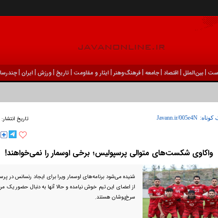
|
|
|
|
|
|
|
|
|
ست
بين‌الملل
اقتصاد
جامعه
فرهنگ‌و‌هنر
ایثار و مقاومت
تاریخ
ورزش
ايران
چندرسان
 کوتاه:
تاریخ انتشار:
واکاوی شکست‌های متوالی پرسپولیس؛ برخی اوسمار را نمی‌خواهند!
شنیده می‌شود برنامه‌های اوسمار ویرا برای ایجاد رنسانس در پر
از اعضای این تیم خوش نیامده و حالا آنها به دنبال حضور یک 
سرخ‌پوشان هستند.