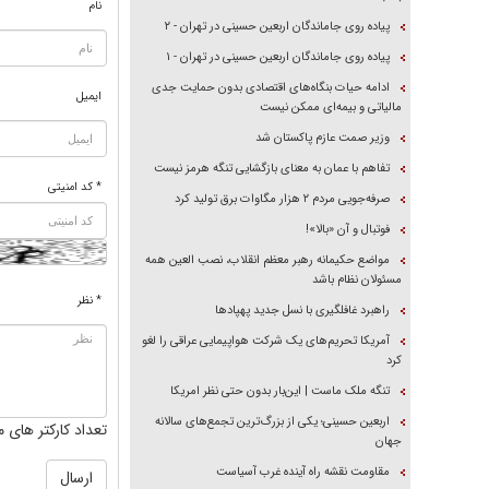
نام
پیاده روی جاماندگان اربعین حسینی در تهران - ۲
پیاده روی جاماندگان اربعین حسینی در تهران - ۱
ادامه حیات بنگاه‌های اقتصادی بدون حمایت جدی
ایمیل
مالیاتی و بیمه‌ای ممکن نیست
وزیر صمت عازم پاکستان شد
تفاهم با عمان به معنای بازگشایی تنگه هرمز نیست
* کد امنیتی
صرفه‌جویی مردم ۲ هزار مگاوات برق تولید کرد
فوتبال و آن «بالا»!
مواضع حکیمانه رهبر معظم انقلاب، نصب العین همه
مسئولان نظام باشد
* نظر
راهبرد غافلگیری با نسل جدید پهپاد‌ها
آمریکا تحریم‌های یک شرکت هواپیمایی عراقی را لغو
کرد
تنگه ملک ماست | این‌بار بدون حتی نظر امریکا
اربعین حسینی؛ یکی از بزرگ‌ترین تجمع‌های سالانه
تعداد کارکتر های م
جهان
مقاومت نقشه راه آینده غرب آسیاست