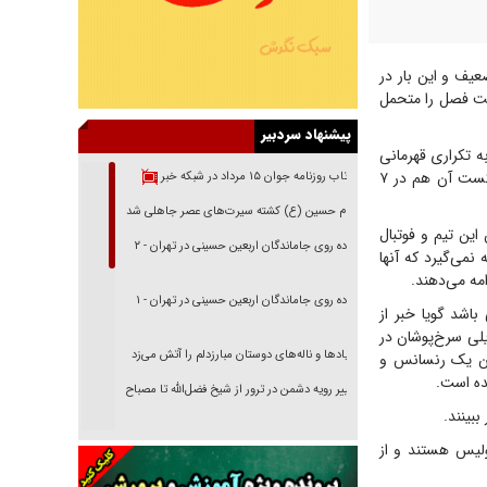
یف و این بار در
ششمین باخت فصل را متحمل
پیشنهاد سردبیر
به تکراری قهرمانی
با این سرمربی برزیلی امیدوار کرد، اما شروع ناامیدکننده سرخ‌پوشان در نیم‌فصل دوم و ثبت ۵ شکست آن هم در ۷
بازتاب روزنامه جوان ۱۵ مرداد در شبکه خبر
امام حسین (ع) کشته سیرت‌های عصر جاهلی شد
این تیم و فوتبال
پیاده روی جاماندگان اربعین حسینی در تهران - ۲
می‌گیرد که آنها
امه می‌دهند.
پیاده روی جاماندگان اربعین حسینی در تهران - ۱
اشد گویا خبر از
یلی سرخ‌پوشان در
فریاد‌ها و ناله‌های دوستان مبارزدلم را آتش می‌زد
دن یک رنسانس و
ده است.
تغییر رویه دشمن در ترور از شیخ فضل‌الله تا مصباح
یزدی
بینند.
خرید قسطی اولش خنده و آخرش گریه است!
لیس هستند و از
فوتبال و آن «بالا»!