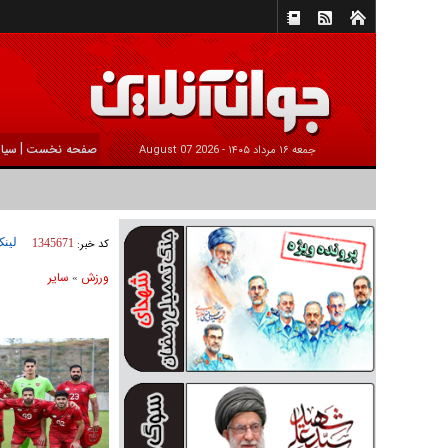
|
صفحه نخست
سیا
جمعه ۱۶ مرداد ۱۴۰۵ -
2026 August 07
لینک
کد خبر:
1345671
ورزش
ساير
»