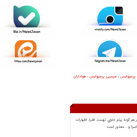
 پرسپولیس
،
سرمربی پرسپولیس
،
هواداران
ر هر گونه پيام حاوي تهمت، افترا، اظهارات
سزا و... معذور است